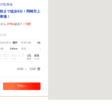
-37駐車場
校まで徒歩9分！岡崎市上
車場！
699m
9～13分
スから
徒歩
！
-37
屋外
1台
屋内外形式
駐車台数
240cm
-
全幅
車高
クス
SUV
大型車
トラック
原付
バイク
0:00
～
0:00
空
予約へ
教えてください。
※ご注意ください - 徒歩時間は地形の状況や迂回路を反映できていない場合があ