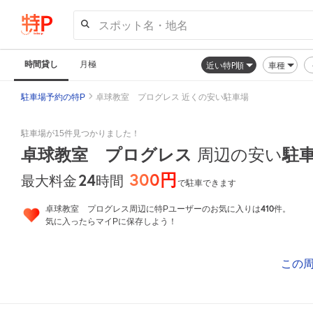
スポット名・地名
時間貸し
月極
近い特P順
車種
駐車場予約の特P
卓球教室 プログレス 近くの安い駐車場
駐車場が15件見つかりました！
卓球教室 プログレス
駐
周辺の安い
300円
24
時間
最大料金
で駐車できます
410
卓球教室 プログレス周辺に特Pユーザーのお気に入りは
件。
気に入ったらマイPに保存しよう！
この