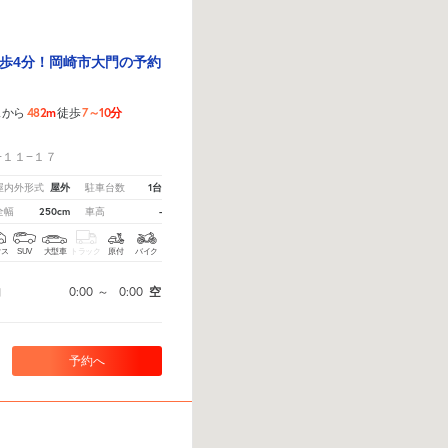
歩4分！岡崎市大門の予約
482m
7～10分
スから
徒歩
！
−１１−１７
屋外
1台
屋内外形式
駐車台数
250cm
-
全幅
車高
クス
SUV
大型車
トラック
原付
バイク
0:00
～
0:00
空
間
予約へ