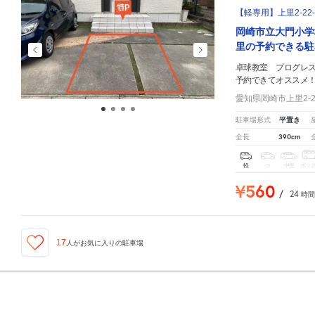
【軽専用】上里2-22
岡崎市立大門小学
里の予約できる駐
卓球教室 プログレ
予約できてオススメ
愛知県岡崎市上里2-22
平置き
駐車場形式
390cm
全長
軽
コ
中型
ボッ
¥560
/
24
時間
17
人が
お気に入りの駐車場
ID:310034432
卓球教室 プログレス
周辺の格安
駐車場
マップです。他の駐車場がありましたら、
こちら
から