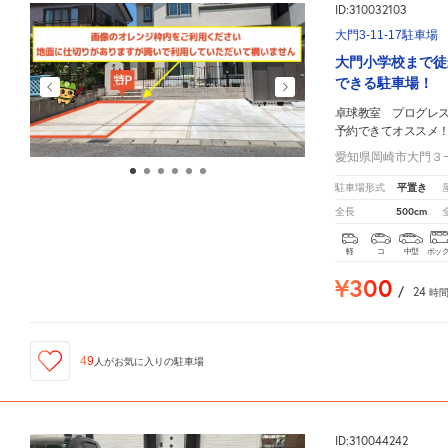
ID:310032103
大門3-11-17駐車場
大門小学校まで徒
できる駐車場！
卓球教室 プログレ
予約できてオススメ
愛知県岡崎市大門３
平置き
駐車場形式
500cm
全長
軽
コ
中型
ボッ
¥300
/
24
時
49
人が
お気に入りの駐車場
ID:310044242