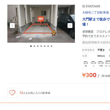
ID:310013445
大樹寺二丁目駐車場
大門駅まで徒歩で
場！
卓球教室 プログレ
予約できてオススメ
愛知県岡崎市大樹寺2-
平置き
駐車場形式
480cm
全長
軽
コ
中型
ボッ
¥300
/
24
時
81
人が
お気に入りの駐車場