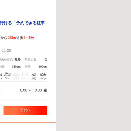
行ける！予約できる駐車
213m
3～5分
スから
徒歩
！
11-20
屋外
1台
屋内外形式
駐車台数
310cm
300cm
全幅
車高
クス
SUV
大型車
トラック
原付
バイク
0:00
～
0:00
空
間
予約へ