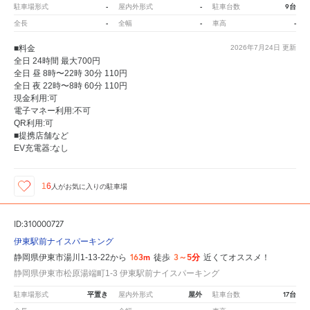
-
-
9台
駐車場形式
屋内外形式
駐車台数
-
-
-
全長
全幅
車高
■料金
2026年7月24日
更新
全日 24時間 最大700円
全日 昼 8時〜22時 30分 110円
全日 夜 22時〜8時 60分 110円
現金利用:可
電子マネー利用:不可
QR利用:可
■提携店舗など
EV充電器:なし
16
人が
お気に入りの駐車場
ID:310000727
伊東駅前ナイスパーキング
163m
3～5分
静岡県伊東市湯川1-13-22から
徒歩
近くてオススメ！
静岡県伊東市松原湯端町1-3 伊東駅前ナイスパーキング
平置き
屋外
17台
駐車場形式
屋内外形式
駐車台数