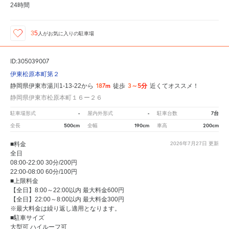
24時間
35
人が
お気に入りの駐車場
ID:305039007
伊東松原本町第２
187m
3～5分
静岡県伊東市湯川1-13-22から
徒歩
近くてオススメ！
静岡県伊東市松原本町１６ー２６
-
-
7台
駐車場形式
屋内外形式
駐車台数
500cm
190cm
200cm
全長
全幅
車高
■料金
2026年7月27日
更新
全日
08:00-22:00 30分/200円
22:00-08:00 60分/100円
■上限料金
【全日】8:00～22:00以内 最大料金600円
【全日】22:00～8:00以内 最大料金300円
※最大料金は繰り返し適用となります。
■駐車サイズ
大型可 ハイルーフ可