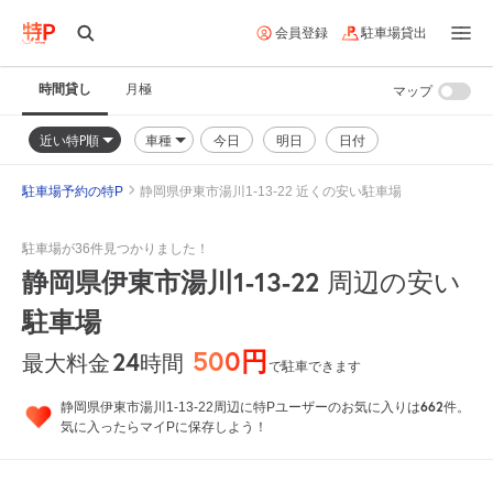
会員登録
駐車場貸出
時間貸し
月極
マップ
近い特P順
車種
今日
明日
日付
駐車場予約の特P
静岡県伊東市湯川1-13-22 近くの安い駐車場
駐車場が36件見つかりました！
静岡県伊東市湯川1-13-22
周辺の安い
駐車場
500円
24
時間
最大料金
で駐車できます
662
静岡県伊東市湯川1-13-22周辺に特Pユーザーのお気に入りは
件。
気に入ったらマイPに保存しよう！