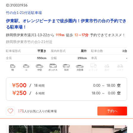
ID:310031936
竹の台1-21付近駐車場
伊東駅、オレンジビーチまで徒歩圏内！伊東市竹の台の予約でき
る駐車場！
919m
12～17分
静岡県伊東市湯川1-13-22から
徒歩
予約できてオススメ！
静岡県伊東市竹の台1-21付近
平置き
屋外
2台
駐車場形式
屋内外形式
駐車台数
550cm
250cm
-
全長
全幅
車高
軽
コ
中型
ボックス
SUV
大型車
トラック
原付
バイク
¥500
/
18
0:00
～
18:00
空
時間
¥250
/
6
18:00
～
0:00
空
時間
予約へ
171
人が
お気に入りの駐車場