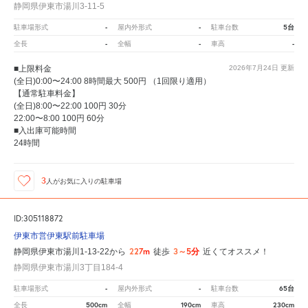
静岡県伊東市湯川3-11-5
-
-
5台
駐車場形式
屋内外形式
駐車台数
-
-
-
全長
全幅
車高
■上限料金
2026年7月24日
更新
(全日)0:00〜24:00 8時間最大 500円 （1回限り適用）
【通常駐車料金】
(全日)8:00〜22:00 100円 30分
22:00〜8:00 100円 60分
■入出庫可能時間
24時間
3
人が
お気に入りの駐車場
ID:305118872
伊東市営伊東駅前駐車場
227m
3～5分
静岡県伊東市湯川1-13-22から
徒歩
近くてオススメ！
静岡県伊東市湯川3丁目184-4
-
-
65台
駐車場形式
屋内外形式
駐車台数
500cm
190cm
230cm
全長
全幅
車高