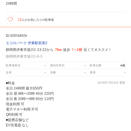
24時間
12
人が
お気に入りの駐車場
ID:305168416
エコロパーク 伊東駅前第2
78m
1～2分
静岡県伊東市湯川1-13-22から
徒歩
近くてオススメ！
静岡県伊東市湯川1-6-3
-
-
6台
駐車場形式
屋内外形式
駐車台数
-
-
-
全長
全幅
車高
■料金
2026年7月24日
更新
全日 24時間 最大650円
全日 昼 8時〜20時 40分 220円
全日 夜 20時〜8時 60分 110円
現金利用:可
電子マネー利用:不可
QR利用:可
■提携店舗など
EV充電器:なし