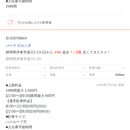
■入出庫可能時間
24時間
9
人が
お気に入りの駐車場
ID:305118869
パーク ロカンダ
61m
1～2分
静岡県伊東市湯川1-13-22から
徒歩
近くてオススメ！
静岡県伊東市湯川1-10
-
-
-
駐車場形式
屋内外形式
駐車台数
-
-
220cm
全長
全幅
車高
■上限料金
2026年7月24日
更新
24時間最大 1,500円
[22:00〜翌8:00]夜間最大 600円
【通常駐車料金】
[8:00〜22:00]100円(20分)
[22:00〜翌8:00]100円(60分)
■駐車サイズ
ハイルーフ可
■入出庫可能時間