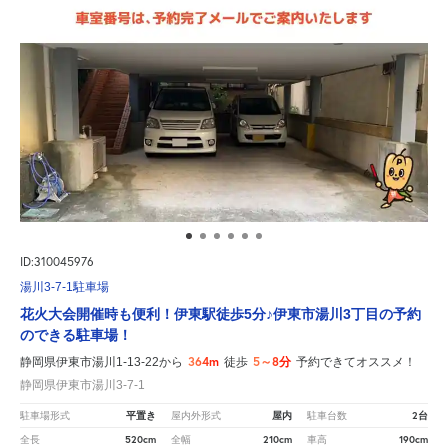
ID:310045976
湯川3-7-1駐車場
花火大会開催時も便利！伊東駅徒歩5分♪伊東市湯川3丁目の予約
のできる駐車場！
364m
5～8分
静岡県伊東市湯川1-13-22から
徒歩
予約できてオススメ！
静岡県伊東市湯川3-7-1
平置き
屋内
2台
駐車場形式
屋内外形式
駐車台数
520cm
210cm
190cm
全長
全幅
車高