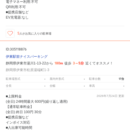
電子マネー利用:不可
QR利用:不可
■提携店舗など
EV充電器:なし
5
人が
お気に入りの駐車場
ID:305118876
伊東駅前ナイスパーキング
180m
3～5分
静岡県伊東市湯川1-13-22から
徒歩
近くてオススメ！
静岡県伊東市松原湯端町1-3
-
-
17台
駐車場形式
屋内外形式
駐車台数
-
-
-
全長
全幅
車高
■上限料金
2026年7月24日
更新
(全日) 24時間最大 600円(繰り返し適用)
【通常駐車料金】
(全日) 終日 100円 30分
■提携店舗など
インボイス対応
■入出庫可能時間