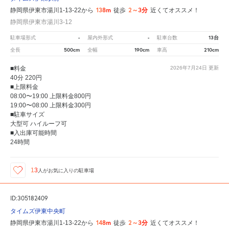
138m
2～3分
静岡県伊東市湯川1-13-22から
徒歩
近くてオススメ！
静岡県伊東市湯川3-12
-
-
13台
駐車場形式
屋内外形式
駐車台数
500cm
190cm
210cm
全長
全幅
車高
■料金
2026年7月24日
更新
40分 220円
■上限料金
08:00〜19:00 上限料金800円
19:00〜08:00 上限料金300円
■駐車サイズ
大型可 ハイルーフ可
■入出庫可能時間
24時間
13
人が
お気に入りの駐車場
ID:305182409
タイムズ伊東中央町
148m
2～3分
静岡県伊東市湯川1-13-22から
徒歩
近くてオススメ！