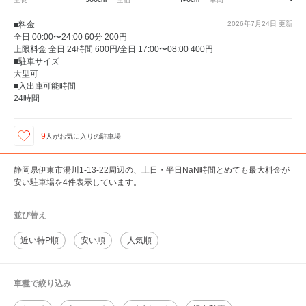
■料金
2026年7月24日
更新
全日 00:00〜24:00 60分 200円
上限料金 全日 24時間 600円/全日 17:00〜08:00 400円
■駐車サイズ
大型可
■入出庫可能時間
24時間
9
人が
お気に入りの駐車場
静岡県伊東市湯川1-13-22周辺の、土日・平日NaN時間とめても最大料金が
安い駐車場を4件表示しています。
並び替え
近い特P順
安い順
人気順
車種で絞り込み