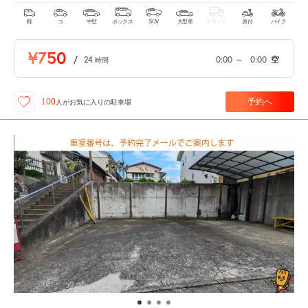
軽
コ
中型
ボックス
SUV
大型車
トラック
原付
バイク
¥750
/
24
0:00
～
0:00
空
時間
予約へ
100
人が
お気に入りの駐車場