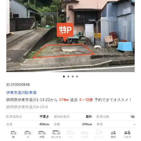
ID:310000848
伊東市湯川駐車場
574m
8～12分
静岡県伊東市湯川1-13-22から
徒歩
予約できてオススメ！
静岡県伊東市湯川4-10-8
平置き
屋外
1台
駐車場形式
屋内外形式
駐車台数
400cm
290cm
-
全長
全幅
車高
軽
コ
中型
ボックス
SUV
大型車
トラック
原付
バイク