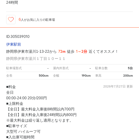
24時間
6
人が
お気に入りの駐車場
ID:305039010
伊東駅前
72m
1～2分
静岡県伊東市湯川1-13-22から
徒歩
近くてオススメ！
静岡県伊東市湯川１丁目１０ー１１
-
-
5台
駐車場形式
屋内外形式
駐車台数
500cm
190cm
200cm
全長
全幅
車高
■料金
2026年7月27日
更新
全日
00:00-24:00 20分/200円
■上限料金
【全日】最大料金入庫後8時間以内700円
【全日】最大料金入庫後24時間以内800円
※最大料金は繰り返し適用となります。
■駐車サイズ
大型可 ハイルーフ可
■入出庫可能時間