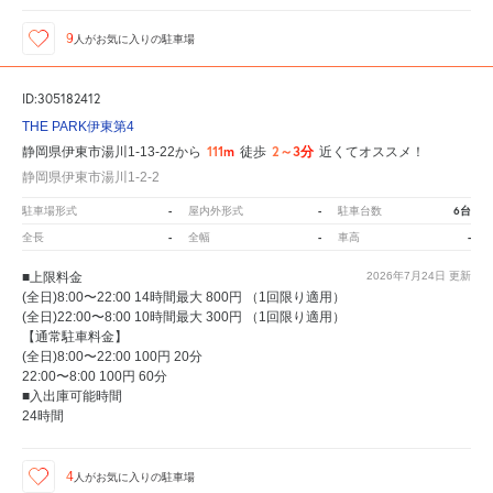
9
人が
お気に入りの駐車場
ID:305182412
THE PARK伊東第4
111m
2～3分
静岡県伊東市湯川1-13-22から
徒歩
近くてオススメ！
静岡県伊東市湯川1-2-2
-
-
6台
駐車場形式
屋内外形式
駐車台数
-
-
-
全長
全幅
車高
■上限料金
2026年7月24日
更新
(全日)8:00〜22:00 14時間最大 800円 （1回限り適用）
(全日)22:00〜8:00 10時間最大 300円 （1回限り適用）
【通常駐車料金】
(全日)8:00〜22:00 100円 20分
22:00〜8:00 100円 60分
■入出庫可能時間
24時間
4
人が
お気に入りの駐車場