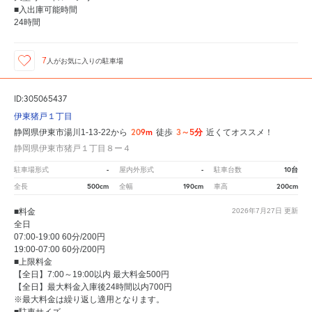
■入出庫可能時間
24時間
7
人が
お気に入りの駐車場
ID:305065437
伊東猪戸１丁目
209m
3～5分
静岡県伊東市湯川1-13-22から
徒歩
近くてオススメ！
静岡県伊東市猪戸１丁目８ー４
-
-
10台
駐車場形式
屋内外形式
駐車台数
500cm
190cm
200cm
全長
全幅
車高
■料金
2026年7月27日
更新
全日
07:00-19:00 60分/200円
19:00-07:00 60分/200円
■上限料金
【全日】7:00～19:00以内 最大料金500円
【全日】最大料金入庫後24時間以内700円
※最大料金は繰り返し適用となります。
■駐車サイズ