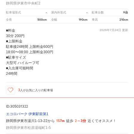
静岡県伊東市中央町2
-
-
9台
駐車場形式
屋内外形式
駐車台数
500cm
190cm
210cm
全長
全幅
車高
■料金
2026年7月24日
更新
30分 200円
■上限料金
駐車後24時間 上限料金600円
18:00〜08:00 上限料金300円
■駐車サイズ
大型可 ハイルーフ可
■入出庫可能時間
24時間
3
人が
お気に入りの駐車場
ID:305031322
エコロパーク 伊東駅前第1
157m
2～3分
静岡県伊東市湯川1-13-22から
徒歩
近くてオススメ！
静岡県伊東市松原湯端町1-5