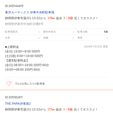
ID:305144419
東洋カーマックス 伊東中央町駐車場
215m
3～5分
静岡県伊東市湯川1-13-22から
徒歩
近くてオススメ！
静岡県伊東市中央町10番8号
-
-
5台
駐車場形式
屋内外形式
駐車台数
-
-
-
全長
全幅
車高
■上限料金
2026年7月24日
更新
(全日) 19:00〜8:00 500円
(土日祝) 8:00〜19:00 500円
【通常駐車料金】
(全日) 08:00〜19:00 200円 60分
19:00〜08:00 100円 60分
4
人が
お気に入りの駐車場
ID:305182411
THE PARK伊東第2
217m
3～5分
静岡県伊東市湯川1-13-22から
徒歩
近くてオススメ！