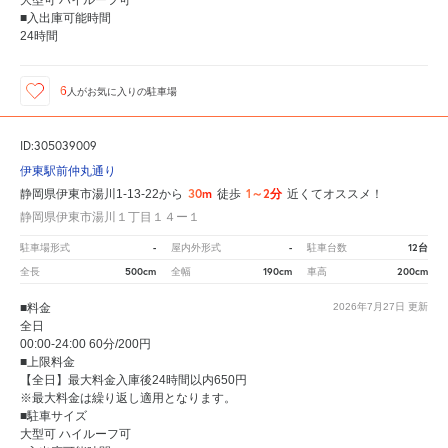
■入出庫可能時間
24時間
6
人が
お気に入りの駐車場
ID:305039009
伊東駅前仲丸通り
30m
1～2分
静岡県伊東市湯川1-13-22から
徒歩
近くてオススメ！
静岡県伊東市湯川１丁目１４ー１
-
-
12台
駐車場形式
屋内外形式
駐車台数
500cm
190cm
200cm
全長
全幅
車高
■料金
2026年7月27日
更新
全日
00:00-24:00 60分/200円
■上限料金
【全日】最大料金入庫後24時間以内650円
※最大料金は繰り返し適用となります。
■駐車サイズ
大型可 ハイルーフ可