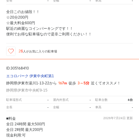
-
-
-
全長
全幅
車高
全日このお値段！！
☆20分200円
☆最大料金600円
駅近の綺麗なコインパーキングです！！
便利でお得な駐車場なので是非ご利用ください！！
26
人が
お気に入りの駐車場
ID:305168410
エコロパーク 伊東中央町第1
167m
3～5分
静岡県伊東市湯川1-13-22から
徒歩
近くてオススメ！
静岡県伊東市中央町9-15
-
-
6台
駐車場形式
屋内外形式
駐車台数
-
-
-
全長
全幅
車高
■料金
2026年7月24日
更新
全日 24時間 最大500円
全日 2時間 最大200円
現金利用:可