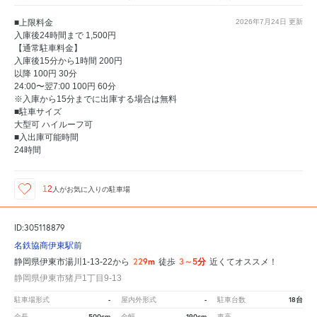
■上限料金
2026年7月24日
更新
入庫後24時間まで 1,500円
【通常駐車料金】
入庫後15分から1時間 200円
以降 100円 30分
24:00〜翌7:00 100円 60分
※入庫から15分までに出庫する場合は無料
■駐車サイズ
大型可 ハイルーフ可
■入出庫可能時間
24時間
12
人が
お気に入りの駐車場
ID:305118879
名鉄協商伊東駅前
229m
3～5分
静岡県伊東市湯川1-13-22から
徒歩
近くてオススメ！
静岡県伊東市猪戸1丁目9-13
-
-
18台
駐車場形式
屋内外形式
駐車台数
500cm
190cm
-
全長
全幅
車高