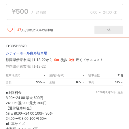
¥500
/
24
0:00
～
24:00
休
時間
休
47
人が
お気に入りの駐車場
ID:305118870
シティーホール白寿駐車場
0m
0分
静岡県伊東市湯川1-13-22から
徒歩
近くてオススメ！
静岡県伊東市湯川1-13-22
-
-
31台
駐車場形式
屋内外形式
駐車台数
500cm
190cm
310cm
全長
全幅
車高
■上限料金
2026年7月24日
更新
8:00〜24:00 最大 600円
24:00〜翌8:00 最大 300円
【通常駐車料金】
(全日)8:00〜24:00 100円 30分
24:00〜翌8:00 100円 60分
■駐車サイズ
大型可 ハイルーフ可