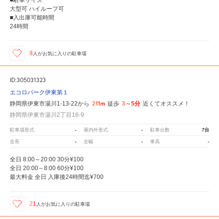
大型可 ハイルーフ可
■入出庫可能時間
24時間
8
人が
お気に入りの駐車場
ID:305031323
エコロパーク伊東第１
211m
3～5分
静岡県伊東市湯川1-13-22から
徒歩
近くてオススメ！
静岡県伊東市湯川2丁目16-9
-
-
7台
駐車場形式
屋内外形式
駐車台数
-
-
-
全長
全幅
車高
全日 8:00～20:00 30分¥100
全日 20:00～8:00 60分¥100
最大料金 全日 入庫後24時間迄¥700
21
人が
お気に入りの駐車場