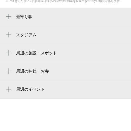
※ご注意ください - 徒歩時間は地形の状況や迂回路を反映できていない場合があります。
最寄り駅
伊東駅
スタジアム
周辺にスタジアムが見つかりませんでした。
周辺の施設・スポット
伊東総祭白寿 仏壇ショールーム
伊東総祭白寿 シティーホール白寿
周辺の神社・お寺
慈眼寺
マリア・海の家
如来光明霊徳修養会
周辺のイベント
マリンスポット
第80回 按針祭 海の花火大会
湯の花通り キネマ通り
湯の花通り商店街
山城屋