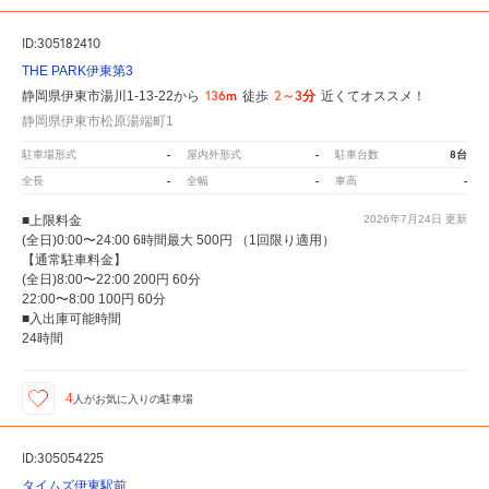
ID:305182410
THE PARK伊東第3
136m
2～3分
静岡県伊東市湯川1-13-22から
徒歩
近くてオススメ！
静岡県伊東市松原湯端町1
-
-
8台
駐車場形式
屋内外形式
駐車台数
-
-
-
全長
全幅
車高
■上限料金
2026年7月24日
更新
(全日)0:00〜24:00 6時間最大 500円 （1回限り適用）
【通常駐車料金】
(全日)8:00〜22:00 200円 60分
22:00〜8:00 100円 60分
■入出庫可能時間
24時間
4
人が
お気に入りの駐車場
ID:305054225
タイムズ伊東駅前