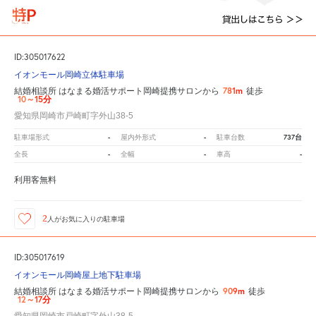
ID:305017622
イオンモール岡崎立体駐車場
781m
結婚相談所 はなまる婚活サポート岡崎提携サロンから
徒歩
10～15分
愛知県岡崎市戸崎町字外山38-5
-
-
737台
駐車場形式
屋内外形式
駐車台数
-
-
-
全長
全幅
車高
利用客無料
2
人が
お気に入りの駐車場
ID:305017619
イオンモール岡崎屋上地下駐車場
909m
結婚相談所 はなまる婚活サポート岡崎提携サロンから
徒歩
12～17分