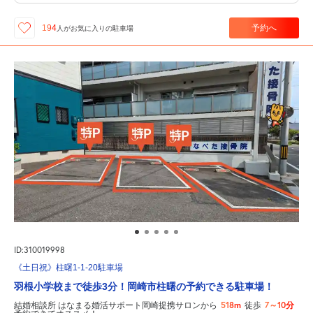
予約へ
194
人が
お気に入りの駐車場
ID:310019998
《土日祝》柱曙1-1-20駐車場
羽根小学校まで徒歩3分！岡崎市柱曙の予約できる駐車場！
518m
7～10分
結婚相談所 はなまる婚活サポート岡崎提携サロンから
徒歩