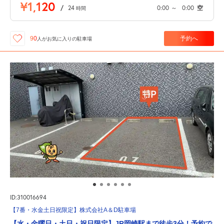
¥1,120
/
24
0:00
～
0:00
空
時間
予約へ
90
人が
お気に入りの駐車場
ID:310016694
【7番・水金土日祝限定】株式会社A＆D駐車場
【水・金曜日・土日・祝日限定】JR岡崎駅まで徒歩3分！予約で