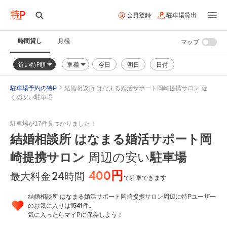
会員登録
駐車場貸出
時間貸し
月極
マップ
近い特P順
車種
今日
明日
日付
駐車場予約の特P
結婚相談所 はなまる婚活サポート岡崎提携サロン 近
くの安い駐車場
駐車場が17件見つかりました！
結婚相談所 はなまる婚活サポート岡
崎提携サロン
周辺の安い
駐車場
400円
24
時間
最大料金
で駐車できます
結婚相談所 はなまる婚活サポート岡崎提携サロン周辺に特Pユーザー
1541
のお気に入りは
件。
気に入ったらマイPに保存しよう！