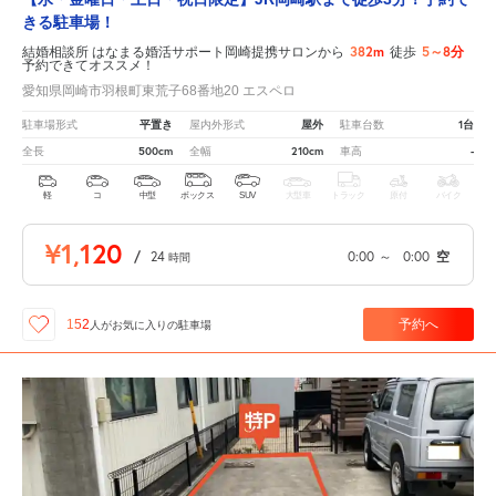
きる駐車場！
382m
5～8分
結婚相談所 はなまる婚活サポート岡崎提携サロンから
徒歩
予約できてオススメ！
愛知県岡崎市羽根町東荒子68番地20 エスペロ
平置き
屋外
1台
駐車場形式
屋内外形式
駐車台数
500cm
210cm
-
全長
全幅
車高
軽
コ
中型
ボックス
SUV
大型車
トラック
原付
バイク
¥1,120
/
24
0:00
～
0:00
空
時間
予約へ
152
人が
お気に入りの駐車場