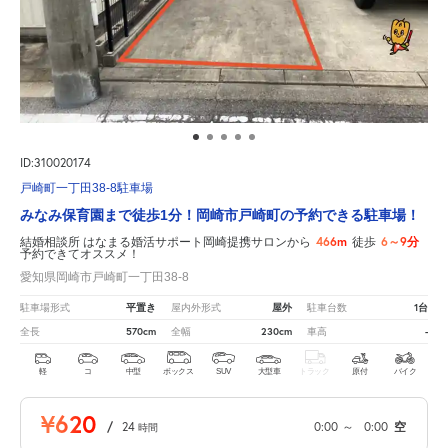
ID:310020174
戸崎町一丁田38-8駐車場
みなみ保育園まで徒歩1分！岡崎市戸崎町の予約できる駐車場！
466m
6～9分
結婚相談所 はなまる婚活サポート岡崎提携サロンから
徒歩
予約できてオススメ！
愛知県岡崎市戸崎町一丁田38-8
平置き
屋外
1台
駐車場形式
屋内外形式
駐車台数
570cm
230cm
-
全長
全幅
車高
軽
コ
中型
ボックス
SUV
大型車
トラック
原付
バイク
¥620
/
24
0:00
～
0:00
空
時間