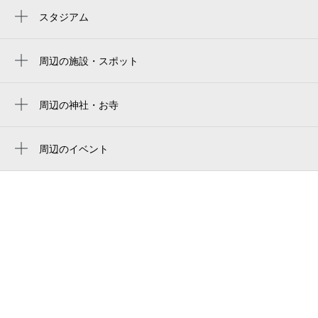
六名駅
スタジアム
周辺にスタジアムが見つかりませんでした。
周辺の施設・スポット
結婚相談所 はなまる婚活サポート岡崎提携
サロン
周辺の神社・お寺
名古屋地方検察庁岡崎支部
西光院
名古屋地方検察庁岡崎区検察庁
周辺のイベント
周辺にイベントが見つかりませんでした。
名古屋国税局岡崎税務署
愛知労働局岡崎労働基準監督署
岡崎公共職業安定所
東海農政局岡崎統計・情報センター
名古屋法務局岡崎支局
岡崎市シビックセンター