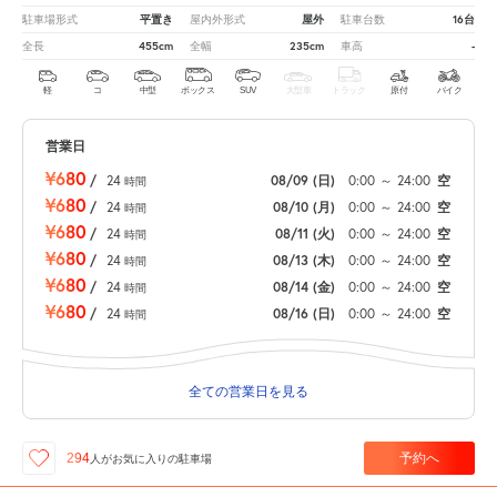
平置き
屋外
16台
駐車場形式
屋内外形式
駐車台数
455cm
235cm
-
全長
全幅
車高
軽
コ
中型
ボックス
SUV
大型車
トラック
原付
バイク
営業日
¥680
/
24
08/09
(日)
0:00
～
24:00
空
時間
¥680
/
24
08/10
(月)
0:00
～
24:00
空
時間
¥680
/
24
08/11
(火)
0:00
～
24:00
空
時間
¥680
/
24
08/13
(木)
0:00
～
24:00
空
時間
¥680
/
24
08/14
(金)
0:00
～
24:00
空
時間
¥680
/
24
08/16
(日)
0:00
～
24:00
空
時間
全ての営業日を見る
予約へ
294
人が
お気に入りの駐車場