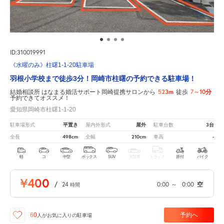
ID:310019991
《水曜のみ》柱曙1-1-20駐車場
羽根小学校まで徒歩3分！岡崎市柱曙の予約できる駐車場！
523m
7～10分
結婚相談所 はなまる婚活サポート岡崎提携サロンから
徒歩
予約できてオススメ！
愛知県岡崎市柱曙1-1-20
平置き
屋外
3台
駐車場形式
屋内外形式
駐車台数
498cm
210cm
-
全長
全幅
車高
軽
コ
中型
ボックス
SUV
大型車
トラック
原付
バイク
¥400
/
24
0:00
～
0:00
空
時間
予約へ
60
人が
お気に入りの駐車場