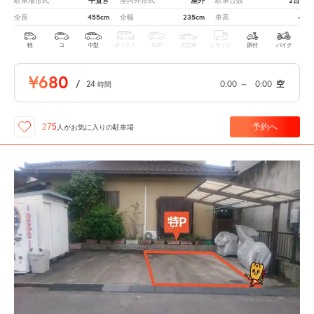
平置き
屋外
2台
駐車場形式
屋内外形式
駐車台数
455cm
235cm
-
全長
全幅
車高
軽
コ
中型
ボックス
SUV
大型車
トラック
原付
バイク
¥680
/
24
0:00
～
0:00
空
時間
予約へ
275
人が
お気に入りの駐車場