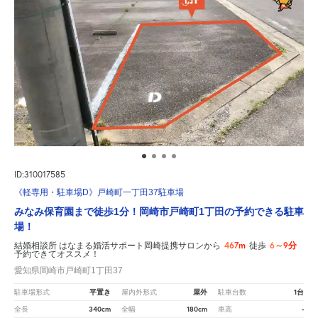
ID:310017585
《軽専用・駐車場D》戸崎町一丁田37駐車場
みなみ保育園まで徒歩1分！岡崎市戸崎町1丁田の予約できる駐車
場！
467m
6～9分
結婚相談所 はなまる婚活サポート岡崎提携サロンから
徒歩
予約できてオススメ！
愛知県岡崎市戸崎町1丁田37
平置き
屋外
1台
駐車場形式
屋内外形式
駐車台数
340cm
180cm
-
全長
全幅
車高