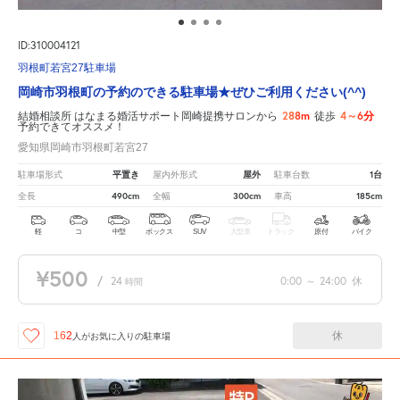
ID:310004121
羽根町若宮27駐車場
岡崎市羽根町の予約のできる駐車場★ぜひご利用ください(^^)
288m
4～6分
結婚相談所 はなまる婚活サポート岡崎提携サロンから
徒歩
予約できてオススメ！
愛知県岡崎市羽根町若宮27
平置き
屋外
1台
駐車場形式
屋内外形式
駐車台数
490cm
300cm
185cm
全長
全幅
車高
軽
コ
中型
ボックス
SUV
大型車
トラック
原付
バイク
¥500
/
24
0:00
～
24:00
休
時間
休
162
人が
お気に入りの駐車場