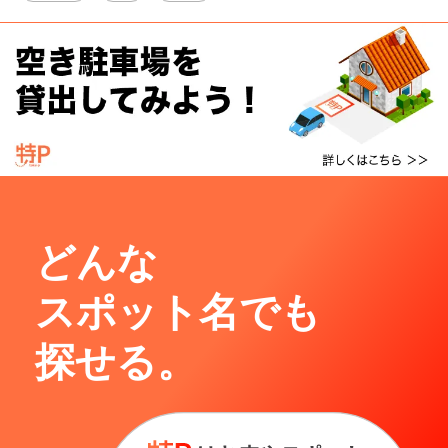
どんな
スポット名でも
探せる。