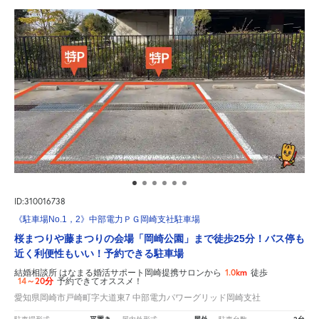
ID:310016738
《駐車場No.1，2》中部電力ＰＧ岡崎支社駐車場
桜まつりや藤まつりの会場「岡崎公園」まで徒歩25分！バス停も
近く利便性もいい！予約できる駐車場
1.0km
結婚相談所 はなまる婚活サポート岡崎提携サロンから
徒歩
14～20分
予約できてオススメ！
愛知県岡崎市戸崎町字大道東7 中部電力パワーグリッド岡崎支社