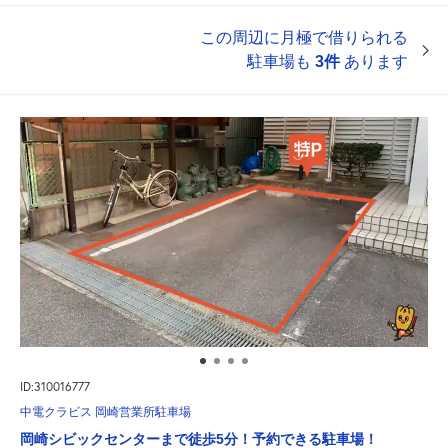
この周辺に月極で借りられる
駐車場も
3件
あります
ID:310016777
中電クラビス 岡崎営業所駐車場
岡崎シビックセンターまで徒歩5分！予約できる駐車場！