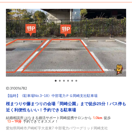
ID:310016782
【臨時】《駐車場No.3~18》中部電力ＰＧ岡崎支社駐車場
桜まつりや藤まつりの会場「岡崎公園」まで徒歩25分！バス停も
近く利便性もいい！予約できる駐車場
1.0km
結婚相談所 はなまる婚活サポート岡崎提携サロンから
徒歩
13～19分
予約できてオススメ！
愛知県岡崎市戸崎町字大道東7 中部電力パワーグリッド岡崎支社