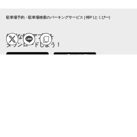
駐車場予約・駐車場検索のパーキングサービス | 特P (とくぴー)
便利な特Pアプリを
ダウンロードしよう！
ここから「インストール」して、便利な特Pアプリを
公式 X
GETしよう
公式 Facebook