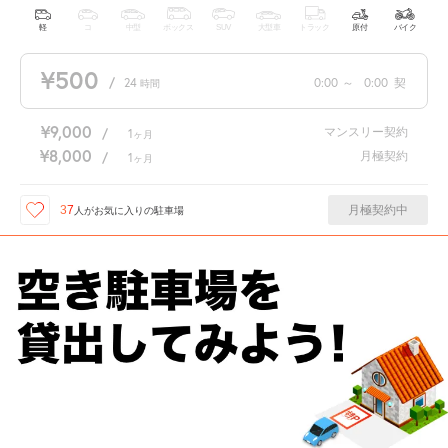
軽
コ
中型
ボックス
SUV
大型車
トラック
原付
バイク
¥500
/
24
0:00
～
0:00
契
時間
¥9,000
マンスリー契約
/
1
ヶ月
¥8,000
月極契約
/
1
ヶ月
月極契約中
37
人が
お気に入りの駐車場