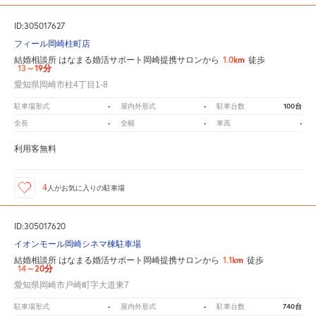
ID:305017627
フィール岡崎柱町店
1.0km
結婚相談所 はなまる婚活サポート岡崎提携サロンから
徒歩
13～19分
愛知県岡崎市柱4丁目1-8
-
-
100台
駐車場形式
屋内外形式
駐車台数
-
-
-
全長
全幅
車高
利用客無料
4
人が
お気に入りの駐車場
ID:305017620
イオンモール岡崎シネマ棟駐車場
1.1km
結婚相談所 はなまる婚活サポート岡崎提携サロンから
徒歩
14～20分
愛知県岡崎市戸崎町字大道東7
-
-
740台
駐車場形式
屋内外形式
駐車台数