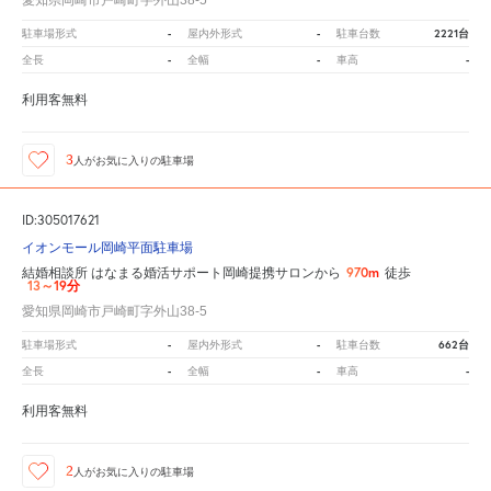
愛知県岡崎市戸崎町字外山38-5
-
-
2221台
駐車場形式
屋内外形式
駐車台数
-
-
-
全長
全幅
車高
利用客無料
3
人が
お気に入りの駐車場
ID:305017621
イオンモール岡崎平面駐車場
970m
結婚相談所 はなまる婚活サポート岡崎提携サロンから
徒歩
13～19分
愛知県岡崎市戸崎町字外山38-5
-
-
662台
駐車場形式
屋内外形式
駐車台数
-
-
-
全長
全幅
車高
利用客無料
2
人が
お気に入りの駐車場