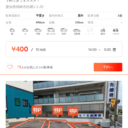
予約できてオススメ！
愛知県岡崎市柱曙1-1-20
平置き
屋外
3台
駐車場形式
屋内外形式
駐車台数
498cm
210cm
-
全長
全幅
車高
軽
コ
中型
ボックス
SUV
大型車
トラック
原付
バイク
¥400
/
10
14:00
～
0:00
空
時間
予約へ
75
人が
お気に入りの駐車場