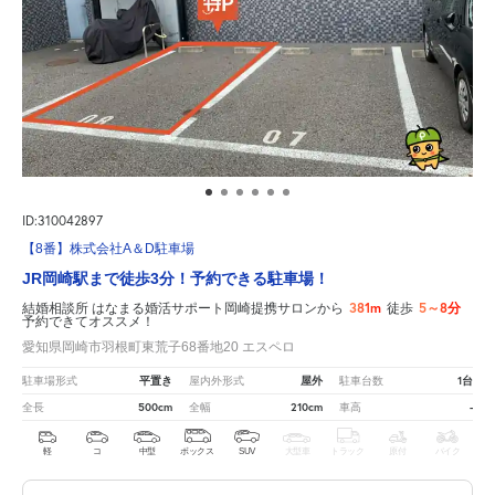
ID:310042897
【8番】株式会社A＆D駐車場
JR岡崎駅まで徒歩3分！予約できる駐車場！
381m
5～8分
結婚相談所 はなまる婚活サポート岡崎提携サロンから
徒歩
予約できてオススメ！
愛知県岡崎市羽根町東荒子68番地20 エスペロ
平置き
屋外
1台
駐車場形式
屋内外形式
駐車台数
500cm
210cm
-
全長
全幅
車高
軽
コ
中型
ボックス
SUV
大型車
トラック
原付
バイク