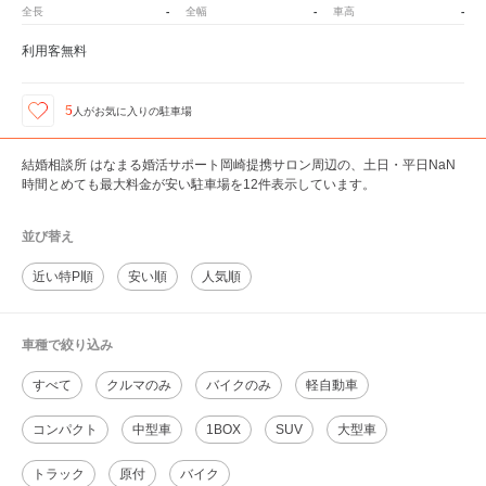
-
-
-
全長
全幅
車高
利用客無料
5
人が
お気に入りの駐車場
結婚相談所 はなまる婚活サポート岡崎提携サロン周辺の、土日・平日NaN
時間とめても最大料金が安い駐車場を12件表示しています。
並び替え
近い特P順
安い順
人気順
車種で絞り込み
すべて
クルマのみ
バイクのみ
軽自動車
コンパクト
中型車
1BOX
SUV
大型車
トラック
原付
バイク