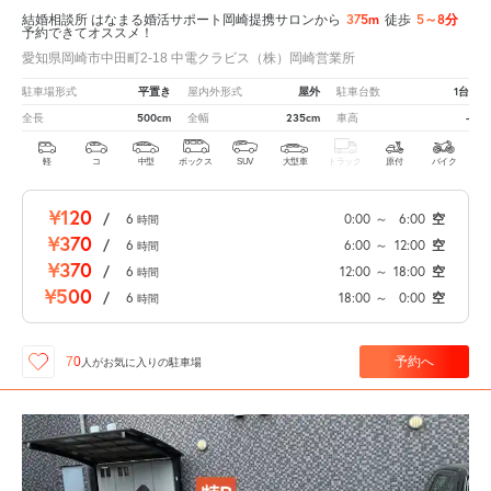
375m
5～8分
結婚相談所 はなまる婚活サポート岡崎提携サロンから
徒歩
予約できてオススメ！
愛知県岡崎市中田町2-18 中電クラビス（株）岡崎営業所
平置き
屋外
1台
駐車場形式
屋内外形式
駐車台数
500cm
235cm
-
全長
全幅
車高
軽
コ
中型
ボックス
SUV
大型車
トラック
原付
バイク
¥120
/
6
0:00
～
6:00
空
時間
¥370
/
6
6:00
～
12:00
空
時間
¥370
/
6
12:00
～
18:00
空
時間
¥500
/
6
18:00
～
0:00
空
時間
予約へ
70
人が
お気に入りの駐車場