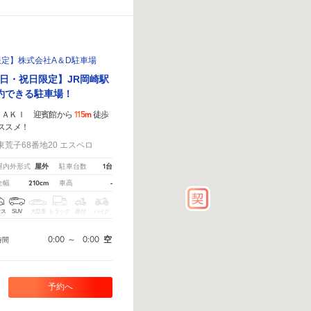
限定】株式会社A＆D駐車場
日・祝日限定】JR岡崎駅
約できる駐車場！
115m
ＺＡＫＩ 迎賓館から
徒歩
ススメ！
荒子68番地20 エスペロ
屋外
1台
屋内外形式
駐車台数
210cm
-
全幅
車高
クス
SUV
大型車
トラック
原付
バイク
0:00
～
0:00
空
時間
予約へ