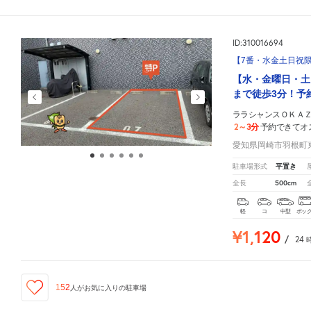
ID:310016694
【7番・水金土日祝
【水・金曜日・土
まで徒歩3分！予
ララシャンスＯＫＡ
2～3分
予約できてオ
愛知県岡崎市羽根町東
平置き
駐車場形式
500cm
全長
軽
コ
中型
ボッ
¥1,120
/
24
152
人が
お気に入りの駐車場