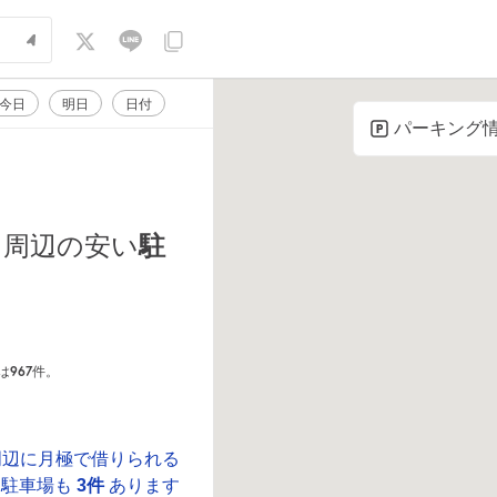
今日
明日
日付
パーキング
駐
周辺の安い
967
は
件。
周辺に月極で借りられる
駐車場も
3件
あります