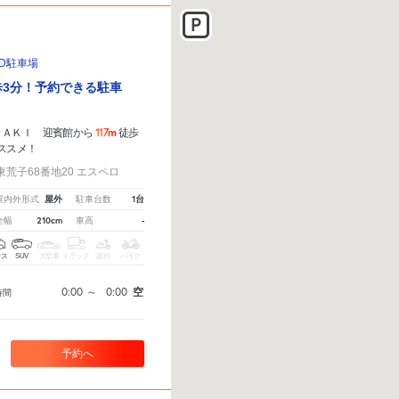
D駐車場
歩3分！予約できる駐車
117m
ＺＡＫＩ 迎賓館から
徒歩
ススメ！
荒子68番地20 エスペロ
屋外
1台
屋内外形式
駐車台数
210cm
-
全幅
車高
クス
SUV
大型車
トラック
原付
バイク
0:00
～
0:00
空
時間
予約へ