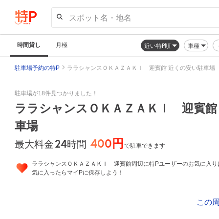
スポット名・地名
時間貸し
月極
近い特P順
車種
駐車場予約の特P
ララシャンスＯＫＡＺＡＫＩ 迎賓館 近くの安い駐車場
駐車場が18件見つかりました！
ララシャンスＯＫＡＺＡＫＩ 迎賓館
車場
400円
24
時間
最大料金
で駐車できます
ララシャンスＯＫＡＺＡＫＩ 迎賓館周辺に特Pユーザーのお気に入り
気に入ったらマイPに保存しよう！
この