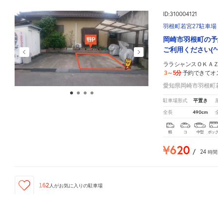
ID:310004121
羽根町若宮27駐車場
岡崎市羽根町の予
ご利用ください(^^
ララシャンスＯＫＡ
3～5分
予約できてオ
愛知県岡崎市羽根町若
平置き
駐車場形式
490cm
全長
軽
コ
中型
ボッ
¥620
/
24
時間
162
人が
お気に入りの駐車場
ララシャンスＯＫＡＺＡＫＩ 迎賓館
周辺の格安
駐車場
マップです。他の駐車場がありました