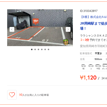
ID:310042897
【8番】株式会社A＆
JR岡崎駅まで徒
場！
ララシャンスＯＫＡ
2～3分
予約できてオ
愛知県岡崎市羽根町東
平置き
駐車場形式
500cm
全長
軽
コ
中型
ボッ
¥1,120
/
24
90
人が
お気に入りの駐車場