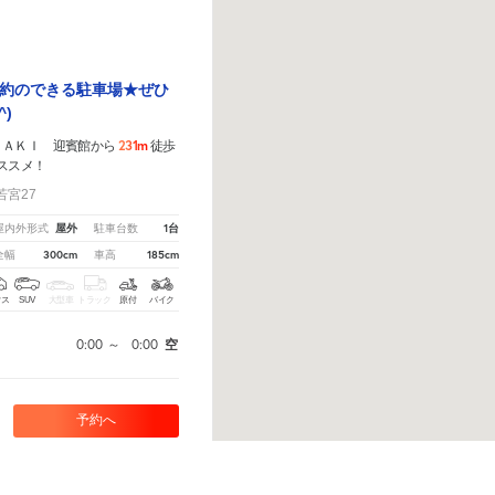
約のできる駐車場★ぜひ
)
231m
ＺＡＫＩ 迎賓館から
徒歩
ススメ！
宮27
屋外
1台
屋内外形式
駐車台数
300cm
185cm
全幅
車高
クス
SUV
大型車
トラック
原付
バイク
0:00
～
0:00
空
予約へ
ら、
こちら
から教えてください。
※ご注意ください - 徒歩時間は地形の状況や迂回路を反映できて