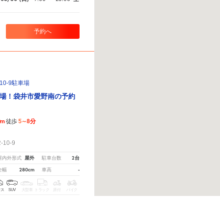
予約へ
10-9駐車場
場！袋井市愛野南の予約
0m
5～8分
徒歩
！
10-9
屋外
2台
屋内外形式
駐車台数
280cm
-
全幅
車高
クス
SUV
大型車
トラック
原付
バイク
ださい。
※ご注意ください - 徒歩時間は地形の状況や迂回路を反映できていない場合があります。