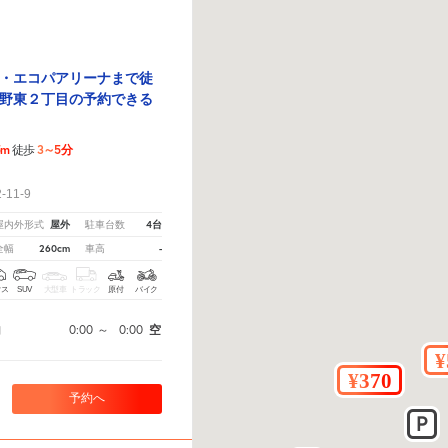
・エコパアリーナまで徒
野東２丁目の予約できる
5m
3～5分
徒歩
！
11-9
屋外
4台
屋内外形式
駐車台数
260cm
-
全幅
車高
クス
SUV
大型車
トラック
原付
バイク
0:00
～
0:00
空
間
予約へ