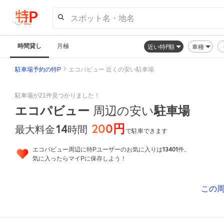
スポット名・地名
時間貸し
月極
近い特P順
車種
駐車場予約の特P
エコパビュー 近くの安い駐車場
駐車場が21件見つかりました！
エコパビュー
周辺の安い
駐車場
200円
14
時間
最大料金
で駐車できます
13401
エコパビュー周辺に特Pユーザーのお気に入りは
件。
気に入ったらマイPに保存しよう！
この