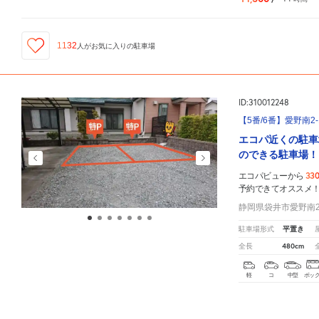
1132
人が
お気に入りの駐車場
ID:310012248
【5番/6番】愛野南2-
エコパ近くの駐車
のできる駐車場！
33
エコパビューから
予約できてオススメ
静岡県袋井市愛野南2-
平置き
駐車場形式
480cm
全長
軽
コ
中型
ボッ
営業日
エコパビュー
周辺の格安
駐車場
マップです。他の駐車場がありましたら、
こちら
から教えてく