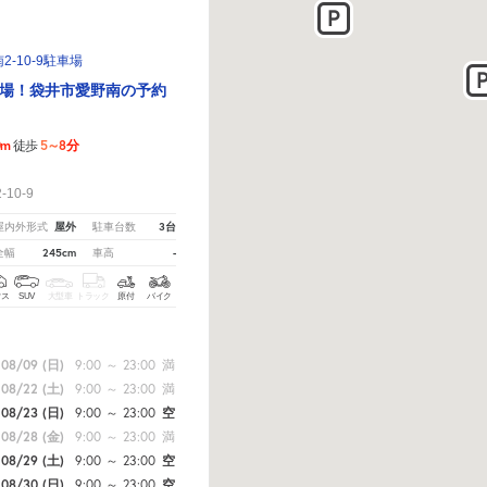
2-10-9駐車場
場！袋井市愛野南の予約
0m
5～8分
徒歩
！
10-9
屋外
3台
屋内外形式
駐車台数
245cm
-
全幅
車高
クス
SUV
大型車
トラック
原付
バイク
08/09
(日)
9:00
～
23:00
満
08/22
(土)
9:00
～
23:00
満
08/23
(日)
9:00
～
23:00
空
08/28
(金)
9:00
～
23:00
満
08/29
(土)
9:00
～
23:00
空
08/30
(日)
9:00
～
23:00
空