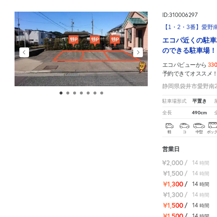
ID:310006297
【1・2・3番】愛野南
エコパ近くの駐車
のできる駐車場！
33
エコパビューから
予約できてオススメ
静岡県袋井市愛野南2-
平置き
駐車場形式
490cm
全長
軽
コ
中型
ボッ
営業日
¥2,000
/
14
時間
¥1,500
/
14
時間
¥1,300
/
14
時間
¥1,300
/
14
時間
¥1,500
/
14
時間
¥1,500
/
14
時間