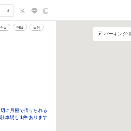
今日
明日
日付
パーキング
周辺に月極で借りられる
駐車場も
1件
あります