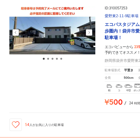
ID:310057253
愛野東2-11-9駐車場
エコパスタジアム
歩圏内！袋井市愛
駐車場！
23
エコパビューから
予約できてオススメ
静岡県袋井市愛野東2-
平置き
駐車場形式
500cm
全長
軽
コ
中型
ボッ
¥500
/
24
時
54
人が
お気に入りの駐車場