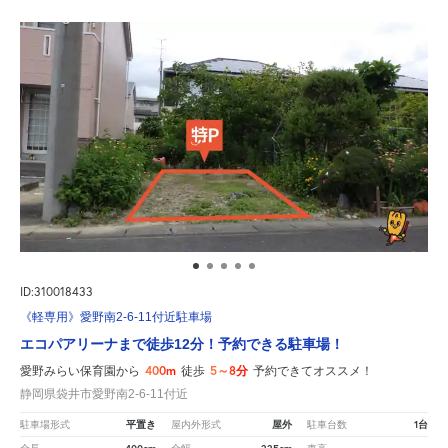
ID:310018433
《軽専用》愛野南2-6-11付近駐車場
エコパアリーナまで徒歩12分！予約できる駐車場！
400m
5～8分
愛野みらい保育園から
徒歩
予約できてオススメ！
静岡県袋井市愛野南2-6-11付近
平置き
屋外
1台
駐車場形式
屋内外形式
駐車台数