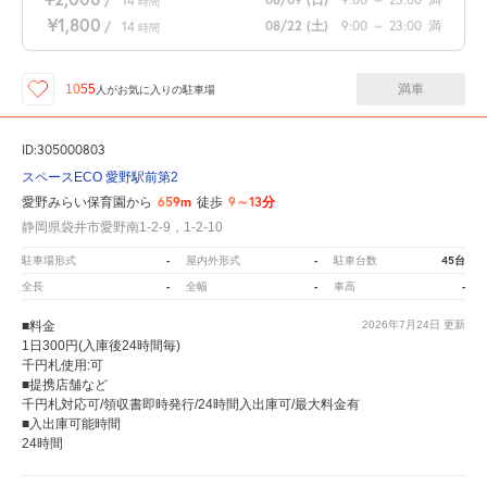
/
14
時間
¥1,800
08/22
(土)
9:00
～
23:00
満
/
14
時間
満車
1055
人が
お気に入りの駐車場
ID:305000803
スペースECO 愛野駅前第2
659m
9～13分
愛野みらい保育園から
徒歩
静岡県袋井市愛野南1-2-9，1-2-10
-
-
45台
駐車場形式
屋内外形式
駐車台数
-
-
-
全長
全幅
車高
■料金
2026年7月24日
更新
1日300円(入庫後24時間毎)
千円札使用:可
■提携店舗など
千円札対応可/領収書即時発行/24時間入出庫可/最大料金有
■入出庫可能時間
24時間