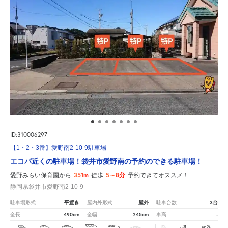
ID:310006297
【1・2・3番】愛野南2-10-9駐車場
エコパ近くの駐車場！袋井市愛野南の予約のできる駐車場！
351m
5～8分
愛野みらい保育園から
徒歩
予約できてオススメ！
静岡県袋井市愛野南2-10-9
平置き
屋外
3台
駐車場形式
屋内外形式
駐車台数
490cm
245cm
-
全長
全幅
車高