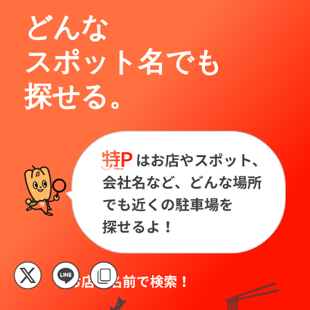
どんな
スポット名でも
探せる。