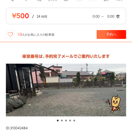
軽
コ
中型
ボックス
SUV
大型車
トラック
原付
バイク
¥500
/
24
0:00
～
0:00
空
時間
予約へ
53
人が
お気に入りの駐車場
ID:310042484