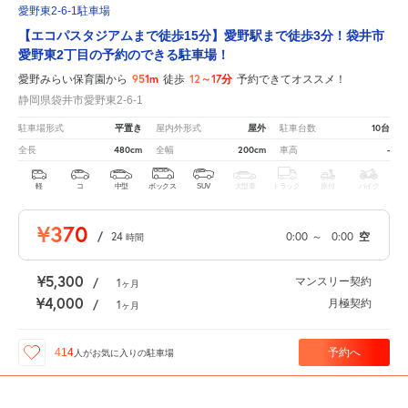
愛野東2-6-1駐車場
【エコパスタジアムまで徒歩15分】愛野駅まで徒歩3分！袋井市
愛野東2丁目の予約のできる駐車場！
951m
12～17分
愛野みらい保育園から
徒歩
予約できてオススメ！
静岡県袋井市愛野東2-6-1
平置き
屋外
10台
駐車場形式
屋内外形式
駐車台数
480cm
200cm
-
全長
全幅
車高
軽
コ
中型
ボックス
SUV
大型車
トラック
原付
バイク
¥370
/
24
0:00
～
0:00
空
時間
¥5,300
マンスリー契約
/
1
ヶ月
¥4,000
月極契約
/
1
ヶ月
予約へ
414
人が
お気に入りの駐車場