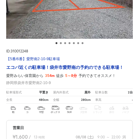
ID:310012248
【5番/6番】愛野南2-10-9駐車場
エコパ近くの駐車場！袋井市愛野南の予約のできる駐車場！
354m
5～8分
愛野みらい保育園から
徒歩
予約できてオススメ！
静岡県袋井市愛野南2-10-9
平置き
屋外
2台
駐車場形式
屋内外形式
駐車台数
480cm
280cm
-
全長
全幅
車高
軽
コ
中型
ボックス
SUV
大型車
トラック
原付
バイク
営業日
¥1,600
/
13
08/08
(土)
9:00
～
22:00
満
時間