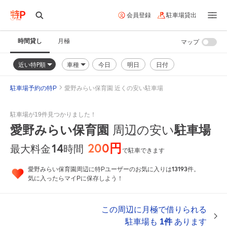
会員登録
駐車場貸出
時間貸し
月極
マップ
近い特P順
車種
今日
明日
日付
駐車場予約の特P
愛野みらい保育園 近くの安い駐車場
駐車場が19件見つかりました！
愛野みらい保育園
駐車場
周辺の安い
200円
14
時間
最大料金
で駐車できます
13193
愛野みらい保育園周辺に特Pユーザーのお気に入りは
件。
気に入ったらマイPに保存しよう！
この周辺に月極で借りられる
駐車場も
1件
あります