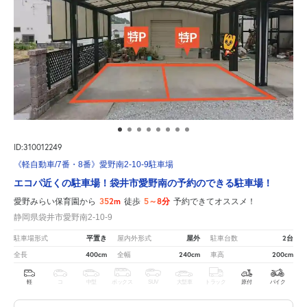
ID:310012249
《軽自動車/7番・8番》愛野南2-10-9駐車場
エコパ近くの駐車場！袋井市愛野南の予約のできる駐車場！
352m
5～8分
愛野みらい保育園から
徒歩
予約できてオススメ！
静岡県袋井市愛野南2-10-9
平置き
屋外
2台
駐車場形式
屋内外形式
駐車台数
400cm
240cm
200cm
全長
全幅
車高
軽
コ
中型
ボックス
SUV
大型車
トラック
原付
バイク