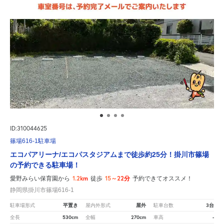
ID:310044625
篠場616-1駐車場
エコパアリーナ/エコパスタジアムまで徒歩約25分！掛川市篠場
の予約できる駐車場！
1.2km
15～22分
愛野みらい保育園から
徒歩
予約できてオススメ！
静岡県掛川市篠場616-1
平置き
屋外
3台
駐車場形式
屋内外形式
駐車台数
530cm
270cm
-
全長
全幅
車高