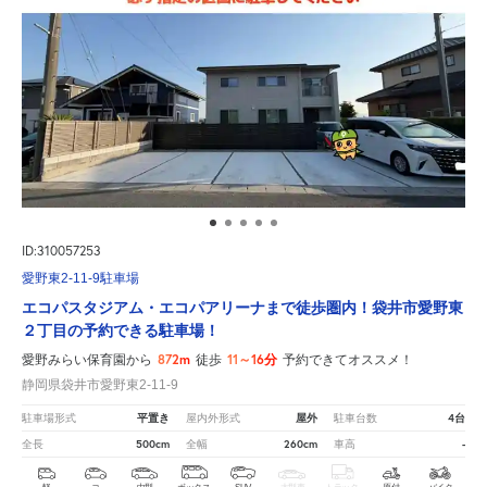
ID:310057253
愛野東2-11-9駐車場
エコパスタジアム・エコパアリーナまで徒歩圏内！袋井市愛野東
２丁目の予約できる駐車場！
872m
11～16分
愛野みらい保育園から
徒歩
予約できてオススメ！
静岡県袋井市愛野東2-11-9
平置き
屋外
4台
駐車場形式
屋内外形式
駐車台数
500cm
260cm
-
全長
全幅
車高