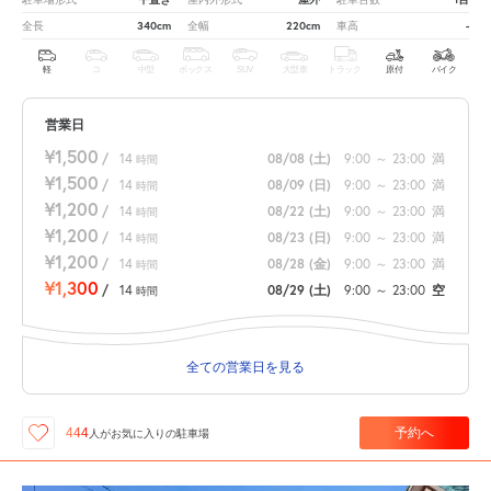
340cm
220cm
-
全長
全幅
車高
軽
コ
中型
ボックス
SUV
大型車
トラック
原付
バイク
営業日
¥1,500
/
14
08/08
(土)
9:00
～
23:00
満
時間
¥1,500
/
14
08/09
(日)
9:00
～
23:00
満
時間
¥1,200
/
14
08/22
(土)
9:00
～
23:00
満
時間
¥1,200
/
14
08/23
(日)
9:00
～
23:00
満
時間
¥1,200
/
14
08/28
(金)
9:00
～
23:00
満
時間
¥1,300
/
14
08/29
(土)
9:00
～
23:00
空
時間
全ての営業日を見る
予約へ
444
人が
お気に入りの駐車場