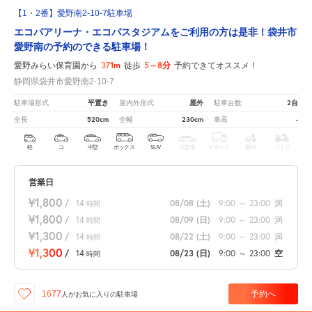
【1・2番】愛野南2-10-7駐車場
エコパアリーナ・エコパスタジアムをご利用の方は是非！袋井市
愛野南の予約のできる駐車場！
371m
5～8分
愛野みらい保育園から
徒歩
予約できてオススメ！
静岡県袋井市愛野南2-10-7
平置き
屋外
2台
駐車場形式
屋内外形式
駐車台数
520cm
230cm
-
全長
全幅
車高
軽
コ
中型
ボックス
SUV
大型車
トラック
原付
バイク
営業日
¥1,800
/
14
08/08
(土)
9:00
～
23:00
満
時間
¥1,800
/
14
08/09
(日)
9:00
～
23:00
満
時間
¥1,300
/
14
08/22
(土)
9:00
～
23:00
満
時間
¥1,300
/
14
08/23
(日)
9:00
～
23:00
空
時間
予約へ
1677
人が
お気に入りの駐車場