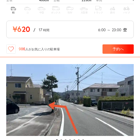
400cm
225cm
-
全長
全幅
車高
軽
コ
中型
ボックス
SUV
大型車
トラック
原付
バイク
¥620
/
17
6:00
～
23:00
空
時間
予約へ
986
人が
お気に入りの駐車場