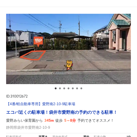
ID:310012672
【4番/軽自動車専用】愛野南2-10-9駐車場
エコパ近くの駐車場！袋井市愛野南の予約のできる駐車！
345m
5～8分
愛野みらい保育園から
徒歩
予約できてオススメ！
静岡県袋井市愛野南2-10-9
平置き
屋外
1台
駐車場形式
屋内外形式
駐車台数