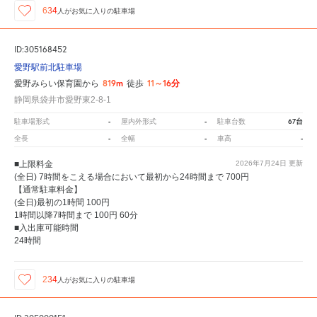
634
人が
お気に入りの駐車場
ID:305168452
愛野駅前北駐車場
819m
11～16分
愛野みらい保育園から
徒歩
静岡県袋井市愛野東2-8-1
-
-
67台
駐車場形式
屋内外形式
駐車台数
-
-
-
全長
全幅
車高
■上限料金
2026年7月24日
更新
(全日) 7時間をこえる場合において最初から24時間まで 700円
【通常駐車料金】
(全日)最初の1時間 100円
1時間以降7時間まで 100円 60分
■入出庫可能時間
24時間
234
人が
お気に入りの駐車場