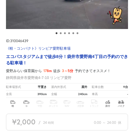
ID:310046439
《軽・コンパクト》リンピア愛野駐車場
エコパスタジアムまで徒歩8分！袋井市愛野南4丁目の予約のでき
る駐車場！
178m
3～5分
愛野みらい保育園から
徒歩
予約できてオススメ！
静岡県袋井市愛野南4-7-10 リンピア愛野
平置き
屋外
9台
駐車場形式
屋内外形式
駐車台数
390cm
240cm
-
全長
全幅
車高
軽
コ
中型
ボックス
SUV
大型車
トラック
原付
バイク
¥2,000
/
24
0:00
～
24:00
休
時間