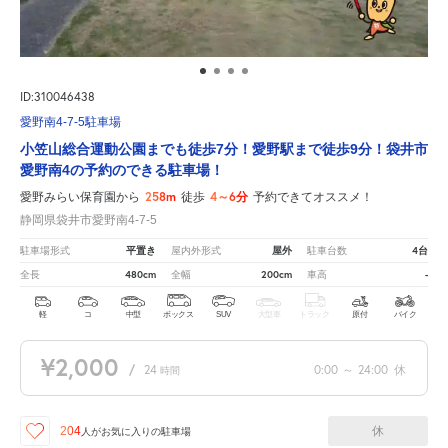
ID:310046438
愛野南4-7-5駐車場
小笠山総合運動公園までも徒歩7分！愛野駅まで徒歩9分！袋井市
愛野南4の予約のできる駐車場！
258m
4～6分
愛野みらい保育園から
徒歩
予約できてオススメ！
静岡県袋井市愛野南4-7-5
平置き
屋外
4台
駐車場形式
屋内外形式
駐車台数
480cm
200cm
-
全長
全幅
車高
軽
コ
中型
ボックス
SUV
大型車
トラック
原付
バイク
¥2,000
/
24
0:00
～
24:00
休
時間
休
204
人が
お気に入りの駐車場