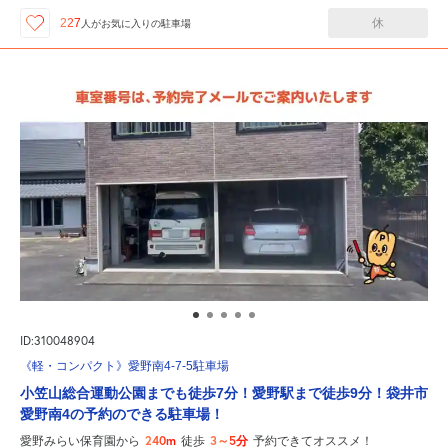
休
227
人が
お気に入りの駐車場
ID:310048904
《軽・コンパクト》愛野南4-7-5駐車場
小笠山総合運動公園までも徒歩7分！愛野駅まで徒歩9分！袋井市
愛野南4の予約のできる駐車場！
240m
3～5分
愛野みらい保育園から
徒歩
予約できてオススメ！