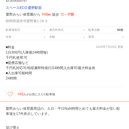
ID:305000151
スペースECO 愛野駅前
942m
12～17分
愛野みらい保育園から
徒歩
静岡県袋井市愛野東1-16-3
-
-
40台
駐車場形式
屋内外形式
駐車台数
-
-
-
全長
全幅
車高
■料金
2026年7月24日
更新
1日300円(入庫後24時間毎)
千円札使用:可
■提携店舗など
千円札対応可/領収書即時発行/24時間入出庫可/最大料金有
■入出庫可能時間
24時間
483
人が
お気に入りの駐車場
愛野みらい保育園周辺の、土日・平日NaN時間とめても最大料金が安い駐
車場を17件表示しています。
並び替え