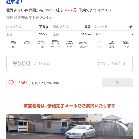
駐車場！
296m
4～6分
愛野みらい保育園から
徒歩
予約できてオススメ！
静岡県袋井市愛野南3-2-16
平置き
屋外
1台
駐車場形式
屋内外形式
駐車台数
500cm
220cm
-
全長
全幅
車高
軽
コ
中型
ボックス
SUV
大型車
トラック
原付
バイク
¥500
/
16
7:00
～
23:00
休
時間
休
536
人が
お気に入りの駐車場