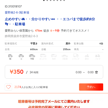
ID:310018107
愛野南2-6-3駐車場
止めやすい🚘・・分かりやすい👀 ・・エコパまで徒歩約8分
👣・・駐車場
476m
6～9分
愛野みらい保育園から
徒歩
予約できてオススメ！
静岡県袋井市愛野南2-6-3
平置き
屋外
4台
駐車場形式
屋内外形式
駐車台数
600cm
255cm
-
全長
全幅
車高
軽
コ
中型
ボックス
SUV
大型車
トラック
原付
バイク
¥350
/
24
0:00
～
0:00
空
時間
予約へ
2174
人が
お気に入りの駐車場