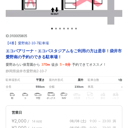
ID:310005805
【4番】愛野南2-10-7駐車場
エコパアリーナ・エコパスタジアムをご利用の方は是非！袋井市
愛野南の予約のできる駐車場！
370m
5～8分
愛野みらい保育園から
徒歩
予約できてオススメ！
静岡県袋井市愛野南2-10-7
平置き
屋外
1台
駐車場形式
屋内外形式
駐車台数
550cm
230cm
-
全長
全幅
車高
軽
コ
中型
ボックス
SUV
大型車
トラック
原付
バイク
営業日
¥2,000
08/08
(土)
9:00
～
23:00
満
/
14
時間
¥2,000
08/09
(日)
9:00
～
23:00
満