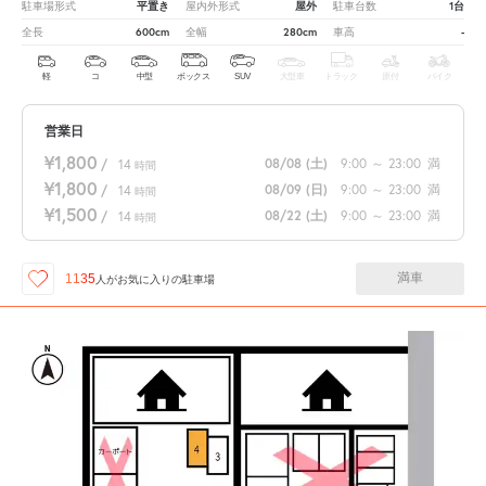
平置き
屋外
1台
駐車場形式
屋内外形式
駐車台数
600cm
280cm
-
全長
全幅
車高
軽
コ
中型
ボックス
SUV
大型車
トラック
原付
バイク
営業日
¥1,800
08/08
(土)
9:00
～
23:00
満
/
14
時間
¥1,800
08/09
(日)
9:00
～
23:00
満
/
14
時間
¥1,500
08/22
(土)
9:00
～
23:00
満
/
14
時間
満車
1135
人が
お気に入りの駐車場