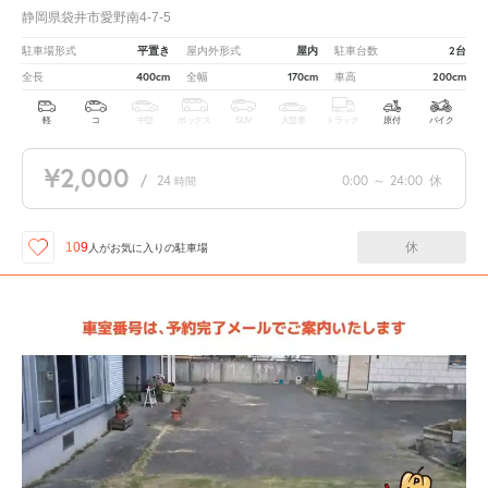
静岡県袋井市愛野南4-7-5
平置き
屋内
2台
駐車場形式
屋内外形式
駐車台数
400cm
170cm
200cm
全長
全幅
車高
軽
コ
中型
ボックス
SUV
大型車
トラック
原付
バイク
¥2,000
/
24
0:00
～
24:00
休
時間
休
109
人が
お気に入りの駐車場