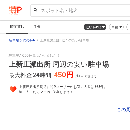
スポット名・地名
時間貸し
月極
近い特P順
車種
駐車場予約の特P
上新庄派出所 近くの安い駐車場
駐車場が100件見つかりました！
上新庄派出所
周辺の安い
駐車場
450円
24
時間
最大料金
で駐車できます
298
上新庄派出所周辺に特Pユーザーのお気に入りは
件。
気に入ったらマイPに保存しよう！
この