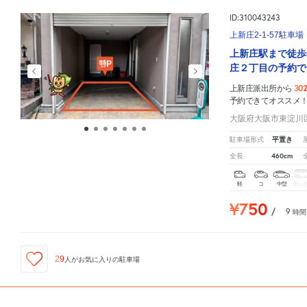
ID:310043243
上新庄2-1-57駐車場
上新庄駅まで徒歩
庄２丁目の予約で
30
上新庄派出所から
予約できてオススメ
大阪府大阪市東淀川区上
平置き
駐車場形式
460cm
全長
軽
コ
中型
ボッ
¥750
/
9
時間
29
人が
お気に入りの駐車場