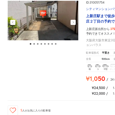
ID:310051754
シティマンションパ
上新庄駅まで徒歩
庄２丁目の予約で
37
上新庄派出所から
予約できてオススメ
大阪府大阪市東淀川区上
ョンパラス
平置き
駐車場形式
500cm
全長
軽
コ
中型
ボッ
¥1,050
/
24
¥24,500
/
1
¥22,000
/
1
5
人が
お気に入りの駐車場