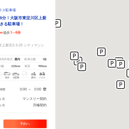
ラス駐車場
9分！大阪市東淀川区上新
きる駐車場！
5m
5～8分
徒歩
！
新庄2-3-25 シティマンシ
屋内
1台
屋内外形式
駐車台数
220cm
190cm
全幅
車高
クス
SUV
大型車
トラック
原付
バイク
0:00
～
0:00
空
時間
マンスリー契約
ヶ月
月極契約
ヶ月
予約へ