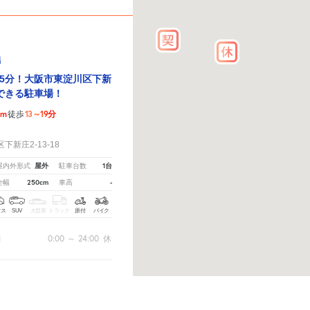
場
5分！大阪市東淀川区下新
できる駐車場！
km
13～19分
徒歩
！
新庄2-13-18
屋外
1台
屋内外形式
駐車台数
250cm
-
全幅
車高
クス
SUV
大型車
トラック
原付
バイク
0:00
～
24:00
休
間
休
ださい。
※ご注意ください - 徒歩時間は地形の状況や迂回路を反映できていない場合があります。