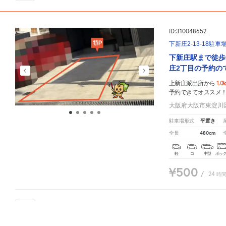
ID:310048652
下新庄2-13-18駐車
下新庄駅まで徒歩
庄2丁目の予約の
1.0
上新庄派出所から
予約できてオススメ
大阪府大阪市東淀川区下
平置き
駐車場形式
480cm
全長
軽
コ
中型
ボッ
¥500
/
24
時
8
人が
お気に入りの駐車場
上新庄派出所
周辺の格安
駐車場
マップです。他の駐車場がありましたら、
こちら
から教えてく