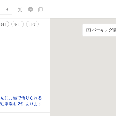
今日
明日
日付
パーキング
周辺に月極で借りられる
駐車場も
2件
あります