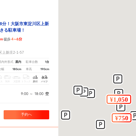
8分！大阪市東淀川区上新
きる駐車場！
2m
4～6分
徒歩
！
新庄2-1-57
屋内
1台
屋内外形式
駐車台数
180cm
190cm
全幅
車高
クス
SUV
大型車
トラック
原付
バイク
9:00
～
18:00
空
予約へ