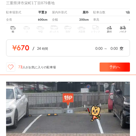
三重県津市栄町1丁目879番地
平置き
屋外
1台
駐車場形式
屋内外形式
駐車台数
600cm
200cm
-
全長
全幅
車高
軽
コ
中型
ボックス
SUV
大型車
トラック
原付
バイク
¥670
/
24
0:00
～
0:00
空
時間
予約へ
73
人が
お気に入りの駐車場