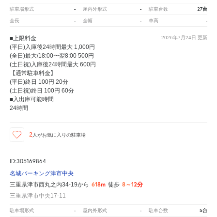
-
-
27台
駐車場形式
屋内外形式
駐車台数
-
-
-
全長
全幅
車高
■上限料金
2026年7月24日
更新
(平日)入庫後24時間最大 1,000円
(全日)最大/18:00〜翌8:00 500円
(土日祝)入庫後24時間最大 600円
【通常駐車料金】
(平日)終日 100円 20分
(土日祝)終日 100円 60分
■入出庫可能時間
24時間
2
人が
お気に入りの駐車場
ID:305169864
名城パーキング津市中央
618m
8～12分
三重県津市西丸之内34-19から
徒歩
三重県津市中央17-11
-
-
5台
駐車場形式
屋内外形式
駐車台数