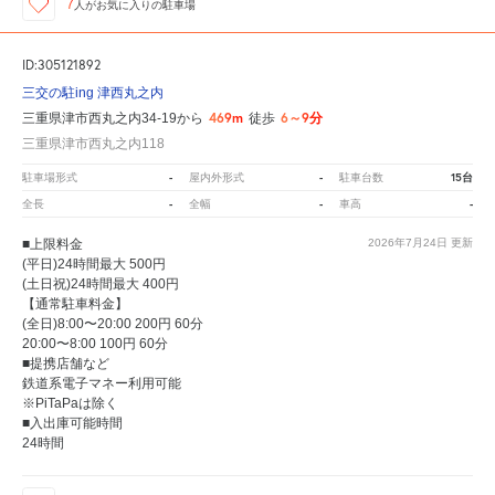
7
人が
お気に入りの駐車場
ID:305121892
三交の駐ing 津西丸之内
469m
6～9分
三重県津市西丸之内34-19から
徒歩
三重県津市西丸之内118
-
-
15台
駐車場形式
屋内外形式
駐車台数
-
-
-
全長
全幅
車高
■上限料金
2026年7月24日
更新
(平日)24時間最大 500円
(土日祝)24時間最大 400円
【通常駐車料金】
(全日)8:00〜20:00 200円 60分
20:00〜8:00 100円 60分
■提携店舗など
鉄道系電子マネー利用可能
※PiTaPaは除く
■入出庫可能時間
24時間