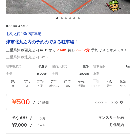
ID:310047303
北丸之内135-2駐車場
津市北丸之内の予約のできる駐車場！
614m
8～12分
三重県津市西丸之内34-19から
徒歩
予約できてオススメ！
三重県津市北丸之内135-2
平置き
屋外
1台
駐車場形式
屋内外形式
駐車台数
1800cm
250cm
-
全長
全幅
車高
軽
コ
中型
ボックス
SUV
大型車
トラック
原付
バイク
¥500
/
24
0:00
～
0:00
空
時間
¥7,500
マンスリー契約
/
1
ヶ月
¥7,000
月極契約
/
1
ヶ月