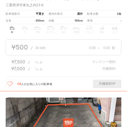
三重県津市東丸之内23-8
平置き
屋外
3台
駐車場形式
屋内外形式
駐車台数
350cm
150cm
-
全長
全幅
車高
軽
コ
中型
ボックス
SUV
大型車
トラック
原付
バイク
¥500
/
24
0:00
～
0:00
契
時間
¥7,500
マンスリー契約
/
1
ヶ月
¥7,000
月極契約
/
1
ヶ月
月極契約中
44
人が
お気に入りの駐車場