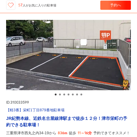
予約へ
57
人が
お気に入りの駐車場
ID:310033599
【軽3番】栄町1丁目879番地駐車場
JR紀勢本線、近鉄名古屋線津駅まで徒歩１２分！津市栄町の予
約できる駐車場！
836m
11～16分
三重県津市西丸之内34-19から
徒歩
予約できてオススメ！