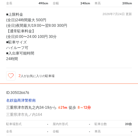
490cm
240cm
200cm
全長
全幅
車高
■上限料金
2026年7月24日
更新
(全日)24時間最大 500円
(全日)夜間最大/19:00〜翌8:00 300円
【通常駐車料金】
(全日)0:00〜24:00 100円 30分
■駐車サイズ
ハイルーフ可
■入出庫可能時間
24時間
2
人が
お気に入りの駐車場
ID:305026676
名鉄協商津警察南
621m
8～12分
三重県津市西丸之内34-19から
徒歩
三重県津市丸ノ内164
-
-
20台
駐車場形式
屋内外形式
駐車台数
-
-
-
全長
全幅
車高