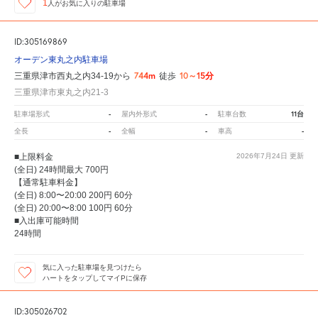
1
人が
お気に入りの駐車場
ID:305169869
オーデン東丸之内駐車場
744m
10～15分
三重県津市西丸之内34-19から
徒歩
三重県津市東丸之内21-3
-
-
11台
駐車場形式
屋内外形式
駐車台数
-
-
-
全長
全幅
車高
■上限料金
2026年7月24日
更新
(全日) 24時間最大 700円
【通常駐車料金】
(全日) 8:00〜20:00 200円 60分
(全日) 20:00〜8:00 100円 60分
■入出庫可能時間
24時間
気に入った駐車場を見つけたら
ハートをタップしてマイPに保存
ID:305026702