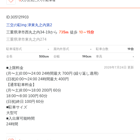
人が
お気に入りの駐車場
ID:305121903
三交の駐ing 津東丸之内第2
735m
10～15分
三重県津市西丸之内34-19から
徒歩
三重県津市東丸之内274
-
-
19台
駐車場形式
屋内外形式
駐車台数
500cm
190cm
-
全長
全幅
車高
■上限料金
2026年7月24日
更新
(月〜土)0:00〜24:00 24時間最大 700円 (繰り返し適用)
(日祝)0:00〜24:00 24時間最大 400円
【通常駐車料金】
(月〜土)8:00〜18:00 200円 60分
18:00〜8:00 100円 60分
(日祝)終日 100円 60分
■駐車サイズ
大型可
■入出庫可能時間
24時間