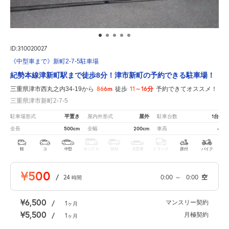
ID:310020027
《中型車まで》新町2-7-5駐車場
紀勢本線津新町駅まで徒歩8分！津市新町の予約できる駐車場！
866m
11～16分
三重県津市西丸之内34-19から
徒歩
予約できてオススメ！
三重県津市新町2-7-5
平置き
屋外
1台
駐車場形式
屋内外形式
駐車台数
500cm
200cm
-
全長
全幅
車高
軽
コ
中型
ボックス
SUV
大型車
トラック
原付
バイク
¥500
/
24
0:00
～
0:00
空
時間
¥6,500
マンスリー契約
/
1
ヶ月
¥5,500
月極契約
/
1
ヶ月