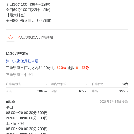
全日30分100円(8時～22時)
全日60分100円(22時～8時)
【最大料金】
全日800円(入庫より24時間)
2
人が
お気に入りの駐車場
ID:305199286
津中央郵便局駐車場
630m
8～12分
三重県津市西丸之内34-19から
徒歩
三重県津市中央1
-
-
16台
駐車場形式
屋内外形式
駐車台数
500cm
190cm
210cm
全長
全幅
車高
■料金
2026年7月24日
更新
平日
08:00〜20:00 30分 300円
20:00〜08:00 60分 100円
土・日・祝
08:00〜20:00 30分 200円