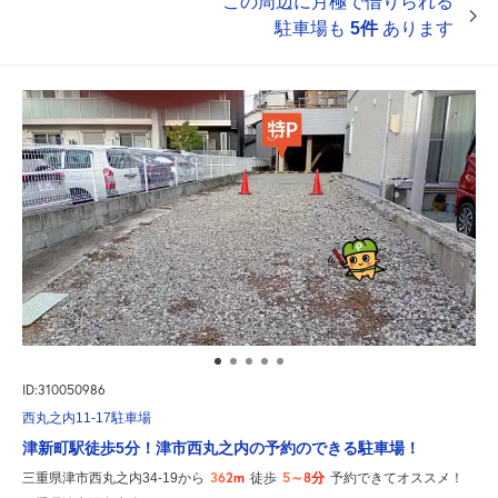
この周辺に月極で借りられる
駐車場も
5件
あります
ID:310050986
西丸之内11-17駐車場
津新町駅徒歩5分！津市西丸之内の予約のできる駐車場！
362m
5～8分
三重県津市西丸之内34-19から
徒歩
予約できてオススメ！