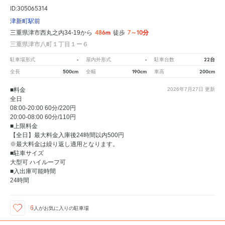
ID:305065314
津新町駅前
486m
7～10分
三重県津市西丸之内34-19から
徒歩
三重県津市八町１丁目１ー６
-
-
22台
駐車場形式
屋内外形式
駐車台数
500cm
190cm
200cm
全長
全幅
車高
■料金
2026年7月27日
更新
全日
08:00-20:00 60分/220円
20:00-08:00 60分/110円
■上限料金
【全日】最大料金入庫後24時間以内500円
※最大料金は繰り返し適用となります。
■駐車サイズ
大型可 ハイルーフ可
■入出庫可能時間
24時間
6
人が
お気に入りの駐車場