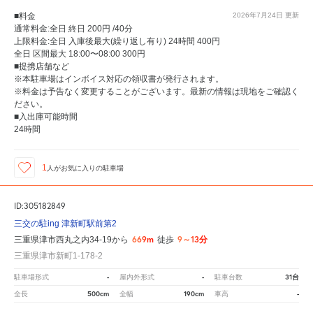
■料金
2026年7月24日
更新
通常料金:全日 終日 200円 /40分
上限料金:全日 入庫後最大(繰り返し有り) 24時間 400円
全日 区間最大 18:00〜08:00 300円
■提携店舗など
※本駐車場はインボイス対応の領収書が発行されます。
※料金は予告なく変更することがございます。最新の情報は現地をご確認く
ださい。
■入出庫可能時間
24時間
1
人が
お気に入りの駐車場
ID:305182849
三交の駐ing 津新町駅前第2
669m
9～13分
三重県津市西丸之内34-19から
徒歩
三重県津市新町1-178-2
-
-
31台
駐車場形式
屋内外形式
駐車台数
500cm
190cm
-
全長
全幅
車高