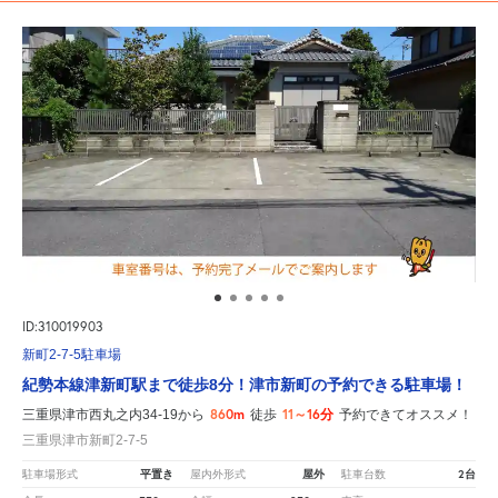
ID:310019903
新町2-7-5駐車場
紀勢本線津新町駅まで徒歩8分！津市新町の予約できる駐車場！
860m
11～16分
三重県津市西丸之内34-19から
徒歩
予約できてオススメ！
三重県津市新町2-7-5
平置き
屋外
2台
駐車場形式
屋内外形式
駐車台数