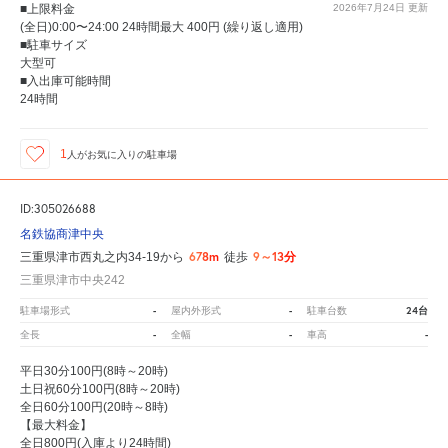
■上限料金
2026年7月24日
更新
(全日)0:00〜24:00 24時間最大 400円 (繰り返し適用)
■駐車サイズ
大型可
■入出庫可能時間
24時間
1
人が
お気に入りの駐車場
ID:305026688
名鉄協商津中央
678m
9～13分
三重県津市西丸之内34-19から
徒歩
三重県津市中央242
-
-
24台
駐車場形式
屋内外形式
駐車台数
-
-
-
全長
全幅
車高
平日30分100円(8時～20時)
土日祝60分100円(8時～20時)
全日60分100円(20時～8時)
【最大料金】
全日800円(入庫より24時間)