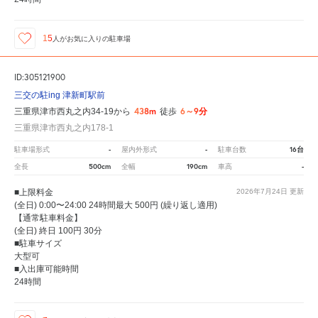
15
人が
お気に入りの駐車場
ID:305121900
三交の駐ing 津新町駅前
438m
6～9分
三重県津市西丸之内34-19から
徒歩
三重県津市西丸之内178-1
-
-
16台
駐車場形式
屋内外形式
駐車台数
500cm
190cm
-
全長
全幅
車高
■上限料金
2026年7月24日
更新
(全日) 0:00〜24:00 24時間最大 500円 (繰り返し適用)
【通常駐車料金】
(全日) 終日 100円 30分
■駐車サイズ
大型可
■入出庫可能時間
24時間