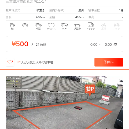
三重県津市西丸之内11-17
平置き
屋外
1台
駐車場形式
屋内外形式
駐車台数
600cm
430cm
-
全長
全幅
車高
軽
コ
中型
ボックス
SUV
大型車
トラック
原付
バイク
¥500
/
24
0:00
～
0:00
空
時間
予約へ
35
人が
お気に入りの駐車場