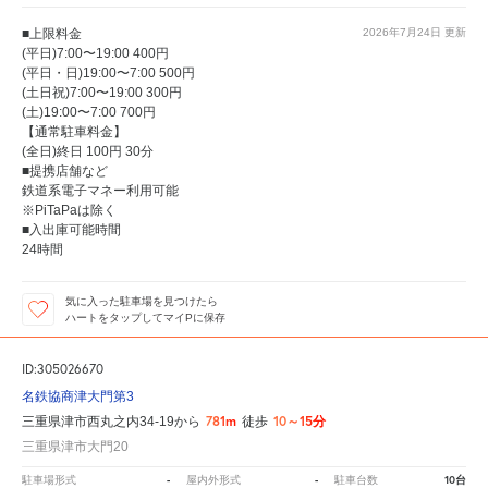
■上限料金
2026年7月24日
更新
(平日)7:00〜19:00 400円
(平日・日)19:00〜7:00 500円
(土日祝)7:00〜19:00 300円
(土)19:00〜7:00 700円
【通常駐車料金】
(全日)終日 100円 30分
■提携店舗など
鉄道系電子マネー利用可能
※PiTaPaは除く
■入出庫可能時間
24時間
気に入った駐車場を見つけたら
ハートをタップしてマイPに保存
ID:305026670
名鉄協商津大門第3
781m
10～15分
三重県津市西丸之内34-19から
徒歩
三重県津市大門20
-
-
10台
駐車場形式
屋内外形式
駐車台数