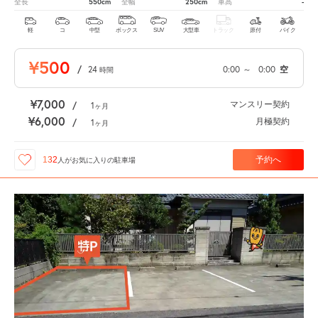
550cm
250cm
-
全長
全幅
車高
軽
コ
中型
ボックス
SUV
大型車
トラック
原付
バイク
¥500
/
24
0:00
～
0:00
空
時間
¥7,000
マンスリー契約
/
1
ヶ月
¥6,000
月極契約
/
1
ヶ月
予約へ
132
人が
お気に入りの駐車場