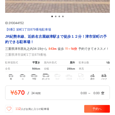
ID:310044152
【6番】栄町1丁目879番地駐車場
JR紀勢本線、近鉄名古屋線津駅まで徒歩１２分！津市栄町の予
約できる駐車場！
843m
11～16分
三重県津市西丸之内34-19から
徒歩
予約できてオススメ！
三重県津市栄町1丁目879番地
平置き
屋外
1台
駐車場形式
屋内外形式
駐車台数
500cm
250cm
-
全長
全幅
車高
軽
コ
中型
ボックス
SUV
大型車
トラック
原付
バイク
¥670
/
24
0:00
～
0:00
空
時間
予約へ
112
人が
お気に入りの駐車場