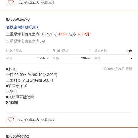
5
人が
お気に入りの駐車場
ID:305026690
名鉄協商津新町第3
475m
6～9分
三重県津市西丸之内34-19から
徒歩
三重県津市西丸之内5-9
-
-
17台
駐車場形式
屋内外形式
駐車台数
500cm
190cm
-
全長
全幅
車高
■料金
2026年7月24日
更新
全日 00:00〜24:00 40分 200円
上限料金 全日 24時間 500円
■駐車サイズ
大型可
■入出庫可能時間
24時間
6
人が
お気に入りの駐車場
ID:305040152