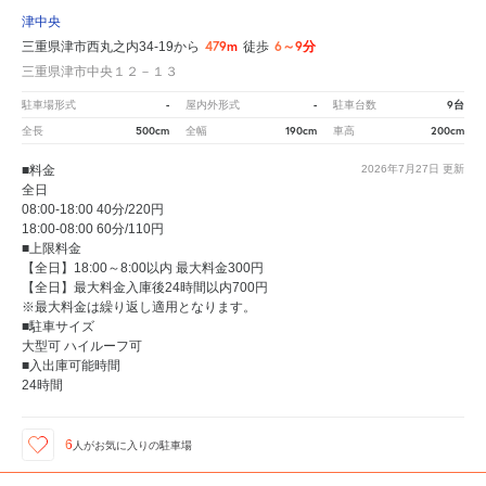
津中央
479m
6～9分
三重県津市西丸之内34-19から
徒歩
三重県津市中央１２－１３
-
-
9台
駐車場形式
屋内外形式
駐車台数
500cm
190cm
200cm
全長
全幅
車高
■料金
2026年7月27日
更新
全日
08:00-18:00 40分/220円
18:00-08:00 60分/110円
■上限料金
【全日】18:00～8:00以内 最大料金300円
【全日】最大料金入庫後24時間以内700円
※最大料金は繰り返し適用となります。
■駐車サイズ
大型可 ハイルーフ可
■入出庫可能時間
24時間
6
人が
お気に入りの駐車場