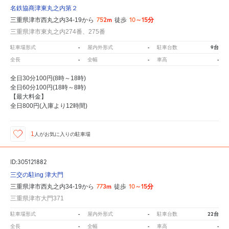
名鉄協商津東丸之内第２
752m
10～15分
三重県津市西丸之内34-19から
徒歩
三重県津市東丸之内274番、275番
-
-
9台
駐車場形式
屋内外形式
駐車台数
-
-
-
全長
全幅
車高
全日30分100円(8時～18時)
全日60分100円(18時～8時)
【最大料金】
全日800円(入庫より12時間)
1
人が
お気に入りの駐車場
ID:305121882
三交の駐ing 津大門
773m
10～15分
三重県津市西丸之内34-19から
徒歩
三重県津市大門371
-
-
22台
駐車場形式
屋内外形式
駐車台数
-
-
-
全長
全幅
車高