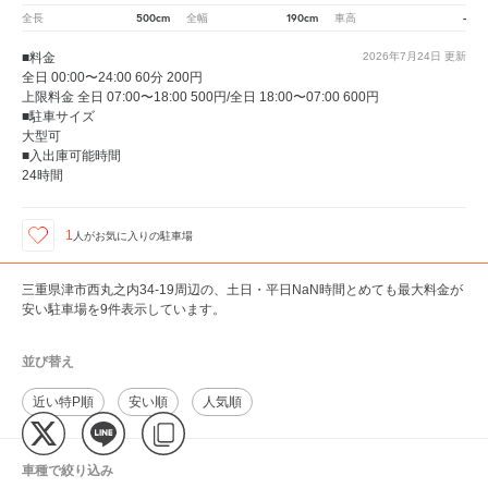
500cm
190cm
-
全長
全幅
車高
■料金
2026年7月24日
更新
全日 00:00〜24:00 60分 200円
上限料金 全日 07:00〜18:00 500円/全日 18:00〜07:00 600円
■駐車サイズ
大型可
■入出庫可能時間
24時間
1
人が
お気に入りの駐車場
三重県津市西丸之内34-19周辺の、土日・平日NaN時間とめても最大料金が
安い駐車場を9件表示しています。
並び替え
近い特P順
安い順
人気順
車種で絞り込み