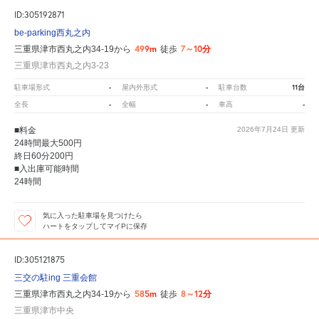
ID:305192871
be-parking西丸之内
499m
7～10分
三重県津市西丸之内34-19から
徒歩
三重県津市西丸之内3-23
-
-
11台
駐車場形式
屋内外形式
駐車台数
-
-
-
全長
全幅
車高
■料金
2026年7月24日
更新
24時間最大500円
終日60分200円
■入出庫可能時間
24時間
気に入った駐車場を見つけたら
ハートをタップしてマイPに保存
ID:305121875
三交の駐ing 三重会館
585m
8～12分
三重県津市西丸之内34-19から
徒歩
三重県津市中央