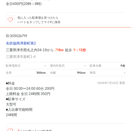
全日400円(20時～8時)
気に入った駐車場を見つけたら
ハートをタップしてマイPに保存
ID:305026719
名鉄協商津新町第2
718m
9～13分
三重県津市西丸之内34-19から
徒歩
三重県津市新町1-4
-
-
9台
駐車場形式
屋内外形式
駐車台数
500cm
190cm
-
全長
全幅
車高
■料金
2026年7月24日
更新
全日 00:00〜24:00 60分 200円
上限料金 全日 24時間 350円
■駐車サイズ
大型可
■入出庫可能時間
24時間
6