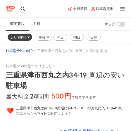
会員登録
駐車場貸出
時間貸し
月極
マップ
近い特P順
車種
今日
明日
日付
駐車場予約の特P
三重県津市西丸之内34-19 近くの安い駐車場
駐車場が50件見つかりました！
三重県津市西丸之内34-19
周辺の安い
駐車場
500円
24
時間
最大料金
で駐車できます
641
三重県津市西丸之内34-19周辺に特Pユーザーのお気に入りは
件。
気に入ったらマイPに保存しよう！