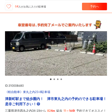
予約へ
64
人が
お気に入りの駐車場
ID:310008680
《軽自動車》東丸之内23-8駐車場
津新町駅まで徒歩圏内！ 津市東丸之内の予約のできる駐車場！
是非ご利用下さい！😄
824m
11～16分
三重県津市西丸之内34-19から
徒歩
予約できてオススメ！