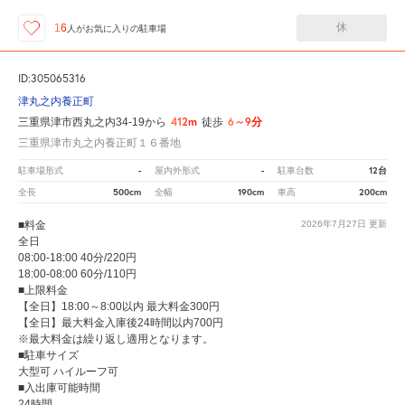
休
16
人が
お気に入りの駐車場
ID:305065316
津丸之内養正町
412m
6～9分
三重県津市西丸之内34-19から
徒歩
三重県津市丸之内養正町１６番地
-
-
12台
駐車場形式
屋内外形式
駐車台数
500cm
190cm
200cm
全長
全幅
車高
■料金
2026年7月27日
更新
全日
08:00-18:00 40分/220円
18:00-08:00 60分/110円
■上限料金
【全日】18:00～8:00以内 最大料金300円
【全日】最大料金入庫後24時間以内700円
※最大料金は繰り返し適用となります。
■駐車サイズ
大型可 ハイルーフ可
■入出庫可能時間
24時間