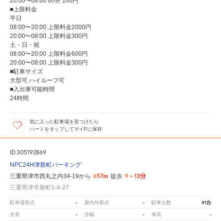
20:00〜08:00 60分 100円
■上限料金
平日
08:00〜20:00 上限料金2000円
20:00〜08:00 上限料金300円
土・日・祝
08:00〜20:00 上限料金600円
20:00〜08:00 上限料金300円
■駐車サイズ
大型可 ハイルーフ可
■入出庫可能時間
24時間
気に入った駐車場を見つけたら
ハートをタップしてマイPに保存
ID:305192869
NPC24H津新町パーキング
657m
9～13分
三重県津市西丸之内34-19から
徒歩
三重県津市新町1-4-27
-
-
41台
駐車場形式
屋内外形式
駐車台数
-
-
-
全長
全幅
車高