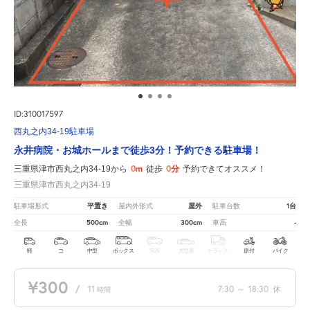
ID:310017597
西丸之内34-19駐車場
永井病院・お城ホールまで徒歩3分！予約できる駐車場！
0m
0分
三重県津市西丸之内34-19から
徒歩
予約できてオススメ！
三重県津市西丸之内34-19
平置き
屋外
1台
駐車場形式
屋内外形式
駐車台数
500cm
300cm
-
全長
全幅
車高
軽
コ
中型
ボックス
SUV
大型車
トラック
原付
バイク
¥300
/
11
7:30
～
18:30
休
時間