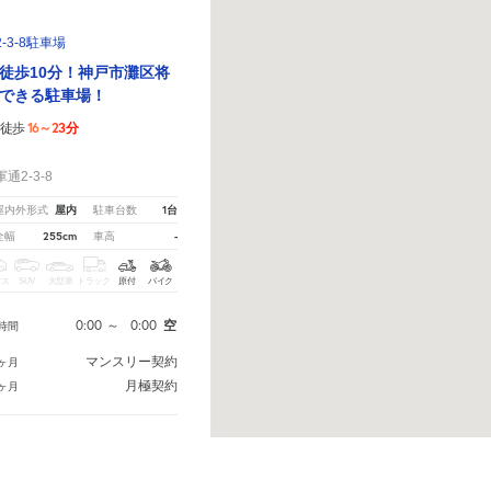
3-8駐車場
徒歩10分！神戸市灘区将
できる駐車場！
16～23分
徒歩
！
2-3-8
屋内
1台
屋内外形式
駐車台数
255cm
-
全幅
車高
クス
SUV
大型車
トラック
原付
バイク
0:00
～
0:00
空
時間
マンスリー契約
ヶ月
月極契約
ヶ月
予約へ
さい。
※ご注意ください - 徒歩時間は地形の状況や迂回路を反映できていない場合があります。