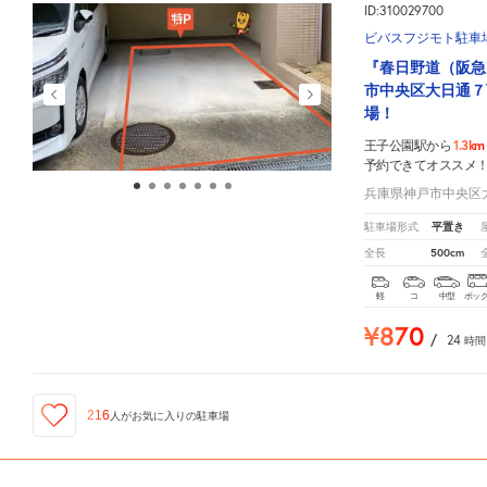
ID:310029700
ビバスフジモト駐車
『春日野道（阪急
市中央区大日通７
場！
1.3km
王子公園駅から
予約できてオススメ
兵庫県神戸市中央区大
平置き
駐車場形式
500cm
全長
軽
コ
中型
ボッ
¥870
/
24
時間
216
人が
お気に入りの駐車場