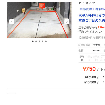
ID:310056731
《軽自動車》将軍通2-
六甲八幡神社まで
軍通２丁目の予約
1.3km
王子公園駅から
予約できてオススメ
兵庫県神戸市灘区将軍通
平置き
駐車場形式
350cm
全長
軽
コ
中型
ボッ
¥750
/
24
¥17,500
/
1
¥15,500
/
1
6
人が
お気に入りの駐車場
王子公園駅
周辺の格安
駐車場
マップです。他の駐車場がありましたら、
こちら
から教えてくだ