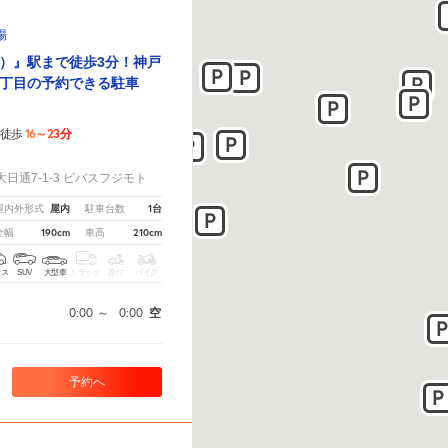
場
）』駅まで徒歩3分！神戸
丁目の予約できる駐車
16～23分
徒歩
！
日通7-1-3 ビバスフジモト
屋内
1台
屋内外形式
駐車台数
190cm
210cm
全幅
車高
クス
SUV
大型車
トラック
原付
バイク
0:00
～
0:00
空
予約へ