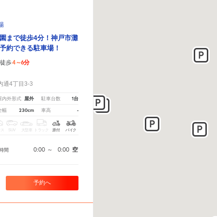
場
園まで徒歩4分！神戸市灘
予約できる駐車場！
4～6分
徒歩
！
通4丁目3-3
屋外
1台
屋内外形式
駐車台数
230cm
-
全幅
車高
クス
SUV
大型車
トラック
原付
バイク
0:00
～
0:00
空
時間
予約へ