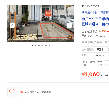
ID:310017063
城内通4丁目3-3駐車
神戸市立王子動物
区城内通４丁目の
258m
王子公園駅から
予約できてオススメ
兵庫県神戸市灘区城内
平置き
駐車場形式
460cm
全長
軽
コ
中型
ボッ
¥1,060
/
24
259
人が
お気に入りの駐車場