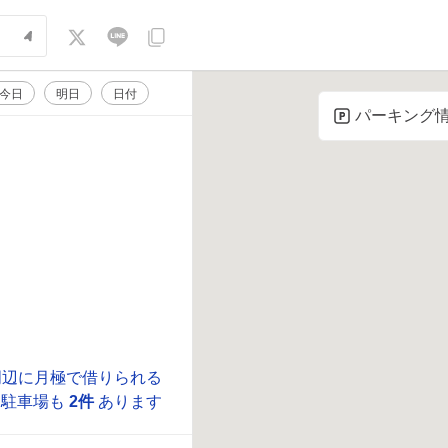
今日
明日
日付
パーキング
周辺に月極で借りられる
駐車場も
2件
あります