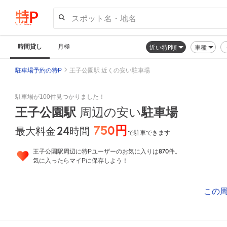
スポット名・地名
時間貸し
月極
近い特P順
車種
駐車場予約の特P
王子公園駅 近くの安い駐車場
駐車場が100件見つかりました！
王子公園駅
周辺の安い
駐車場
750円
24
時間
最大料金
で駐車できます
870
王子公園駅周辺に特Pユーザーのお気に入りは
件。
気に入ったらマイPに保存しよう！
この