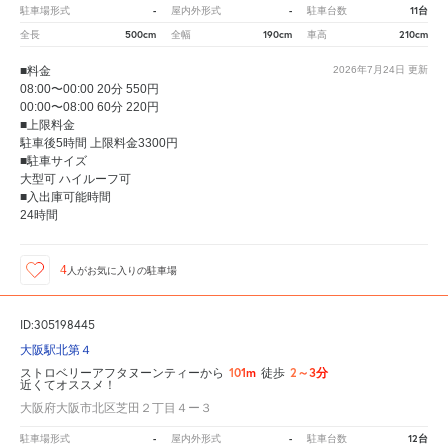
-
-
11台
駐車場形式
屋内外形式
駐車台数
500cm
190cm
210cm
全長
全幅
車高
■料金
2026年7月24日
更新
08:00〜00:00 20分 550円
00:00〜08:00 60分 220円
■上限料金
駐車後5時間 上限料金3300円
■駐車サイズ
大型可 ハイルーフ可
■入出庫可能時間
24時間
4
人が
お気に入りの駐車場
ID:305198445
大阪駅北第４
101m
2～3分
ストロベリーアフタヌーンティーから
徒歩
近くてオススメ！
大阪府大阪市北区芝田２丁目４ー３
-
-
12台
駐車場形式
屋内外形式
駐車台数