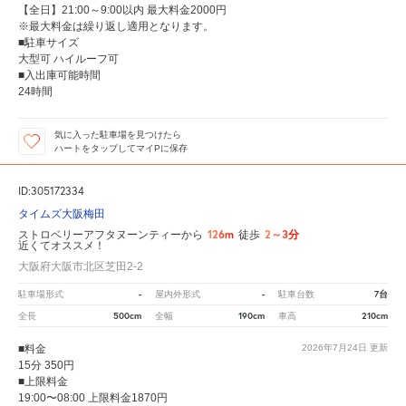
【全日】21:00～9:00以内 最大料金2000円
※最大料金は繰り返し適用となります。
■駐車サイズ
大型可 ハイルーフ可
■入出庫可能時間
24時間
気に入った駐車場を見つけたら
ハートをタップしてマイPに保存
ID:305172334
タイムズ大阪梅田
126m
2～3分
ストロベリーアフタヌーンティーから
徒歩
近くてオススメ！
大阪府大阪市北区芝田2-2
-
-
7台
駐車場形式
屋内外形式
駐車台数
500cm
190cm
210cm
全長
全幅
車高
■料金
2026年7月24日
更新
15分 350円
■上限料金
19:00〜08:00 上限料金1870円