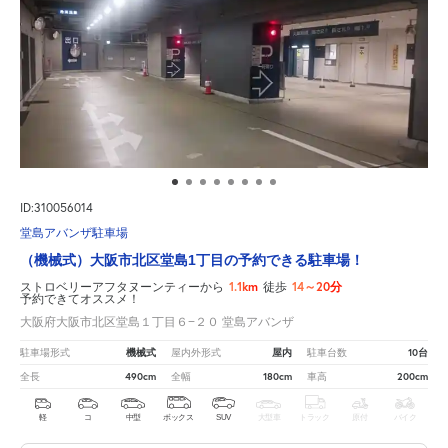
ID:310056014
堂島アバンザ駐車場
（機械式）大阪市北区堂島1丁目の予約できる駐車場！
1.1km
14～20分
ストロベリーアフタヌーンティーから
徒歩
予約できてオススメ！
大阪府大阪市北区堂島１丁目６−２０ 堂島アバンザ
機械式
屋内
10台
駐車場形式
屋内外形式
駐車台数
490cm
180cm
200cm
全長
全幅
車高
軽
コ
中型
ボックス
SUV
大型車
トラック
原付
バイク