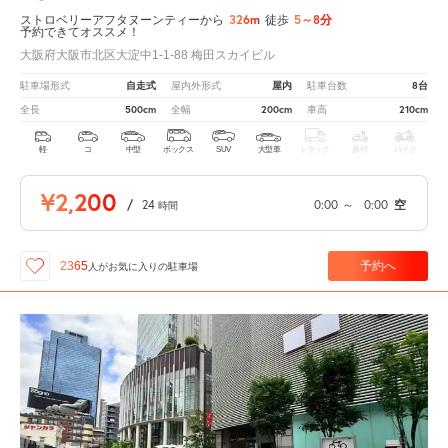
326m
5～8分
ストロベリーアフタヌーンティーから
徒歩
予約できてオススメ！
大阪府大阪市北区大淀中1-1-88 梅田スカイビル
自走式
屋内
8台
駐車場形式
屋内外形式
駐車台数
500cm
200cm
210cm
全長
全幅
車高
軽
コ
中型
ボックス
SUV
大型車
トラック
原付
バイク
¥2,200
/
24
0:00
～
0:00
空
時間
予約へ
2365
人が
お気に入りの駐車場