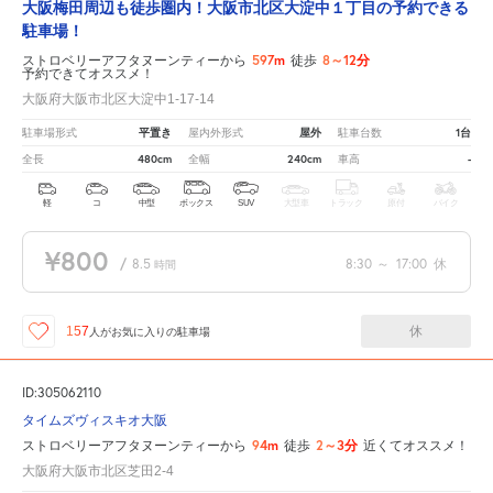
大阪梅田周辺も徒歩圏内！大阪市北区大淀中１丁目の予約できる
駐車場！
597m
8～12分
ストロベリーアフタヌーンティーから
徒歩
予約できてオススメ！
大阪府大阪市北区大淀中1-17-14
平置き
屋外
1台
駐車場形式
屋内外形式
駐車台数
480cm
240cm
-
全長
全幅
車高
軽
コ
中型
ボックス
SUV
大型車
トラック
原付
バイク
¥800
/
8.5
8:30
～
17:00
休
時間
休
157
人が
お気に入りの駐車場
ID:305062110
タイムズヴィスキオ大阪
94m
2～3分
ストロベリーアフタヌーンティーから
徒歩
近くてオススメ！
大阪府大阪市北区芝田2-4