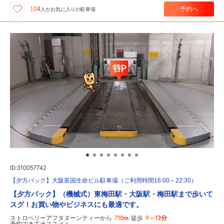
予約へ
104
人が
お気に入りの駐車場
ID:310057742
【夕方パック】大阪富国生命ビル駐車場（ご利用時間16:00～22:30）
【夕方パック】（機械式）東梅田駅・大阪駅・梅田駅まで歩いて
スグ！お買い物やビジネスにも最適です。
710m
9～13分
ストロベリーアフタヌーンティーから
徒歩
予約できてオススメ！