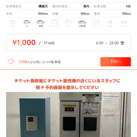
機械式
屋内
5台
駐車場形式
屋内外形式
駐車台数
500cm
185cm
155cm
全長
全幅
車高
軽
コ
中型
ボックス
SUV
大型車
トラック
原付
バイク
¥1,000
/
17
6:00
～
23:00
空
時間
予約へ
1050
人が
お気に入りの駐車場