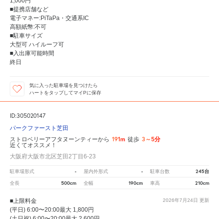
1,000円
■提携店舗など
電子マネー:PiTaPa・交通系IC
高額紙幣:不可
■駐車サイズ
大型可 ハイルーフ可
■入出庫可能時間
終日
気に入った駐車場を見つけたら
ハートをタップしてマイPに保存
ID:305020147
パークファースト芝田
191m
3～5分
ストロベリーアフタヌーンティーから
徒歩
近くてオススメ！
大阪府大阪市北区芝田2丁目6-23
-
-
245台
駐車場形式
屋内外形式
駐車台数
500cm
190cm
210cm
全長
全幅
車高
■上限料金
2026年7月24日
更新
(平日) 6:00〜20:00最大 1,800円
(土日祝) 6:00〜20:00最大 2,600円