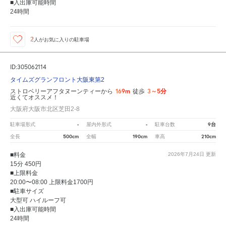
■入出庫可能時間
24時間
2
人が
お気に入りの駐車場
ID:305062114
タイムズグランフロント大阪東第2
169m
3～5分
ストロベリーアフタヌーンティーから
徒歩
近くてオススメ！
大阪府大阪市北区芝田2-8
-
-
9台
駐車場形式
屋内外形式
駐車台数
500cm
190cm
210cm
全長
全幅
車高
■料金
2026年7月24日
更新
15分 450円
■上限料金
20:00〜08:00 上限料金1700円
■駐車サイズ
大型可 ハイルーフ可
■入出庫可能時間
24時間