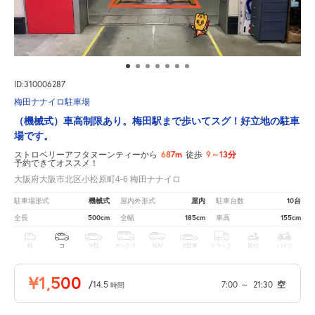
ID:310006287
梅田ナナイロ駐車場
（機械式）車高制限あり。梅田駅まで歩いてスグ！好立地の駐車
場です。
687m
9～13分
ストロベリーアフタヌーンティーから
徒歩
予約できてオススメ！
大阪府大阪市北区小松原町4-6 梅田ナナイロ
機械式
屋内
10台
駐車場形式
屋内外形式
駐車台数
500cm
185cm
155cm
全長
全幅
車高
軽
コ
中型
ボックス
SUV
大型車
トラック
原付
バイク
¥1,500
/
14.5
7:00
～
21:30
空
時間