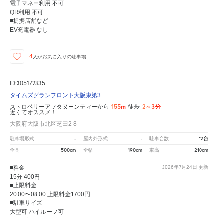
電子マネー利用:不可
QR利用:不可
■提携店舗など
EV充電器:なし
4
人が
お気に入りの駐車場
ID:305172335
タイムズグランフロント大阪東第3
155m
2～3分
ストロベリーアフタヌーンティーから
徒歩
近くてオススメ！
大阪府大阪市北区芝田2-8
-
-
12台
駐車場形式
屋内外形式
駐車台数
500cm
190cm
210cm
全長
全幅
車高
■料金
2026年7月24日
更新
15分 400円
■上限料金
20:00〜08:00 上限料金1700円
■駐車サイズ
大型可 ハイルーフ可