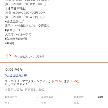
(全日) 20:00〜6:00最大 1,000円
【通常駐車料金】
(全日) 6:00〜20:00 400円 20分
(全日) 20:00〜6:00 400円 60分
■提携店舗など
電子マネー対応:PiTaPa、交通系IC
■駐車サイズ
大型可 ハイルーフ可
■入出庫可能時間
24時間
44
人が
お気に入りの駐車場
ID:305199376
Park1st.阪急北野
227m
3～5分
ストロベリーアフタヌーンティーから
徒歩
近くてオススメ！
大阪府大阪市北区芝田1の8の1
-
-
20台
駐車場形式
屋内外形式
駐車台数
-
-
-
全長
全幅
車高