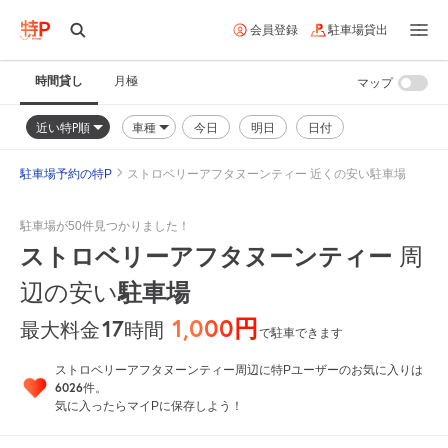
会員登録
駐車場貸出
時間貸し
月極
マップ
近い特P順
車種
今日
明日
日付
駐車場予約の特P
ストロベリーアフタヌーンティー 近くの安い駐車場
駐車場が50件見つかりました！
ストロベリーアフタヌーンティー
周
辺の安い
駐車場
1,000円
17
時間
最大料金
で駐車できます
ストロベリーアフタヌーンティー周辺に特Pユーザーのお気に入りは
6026
件。
気に入ったらマイPに保存しよう！