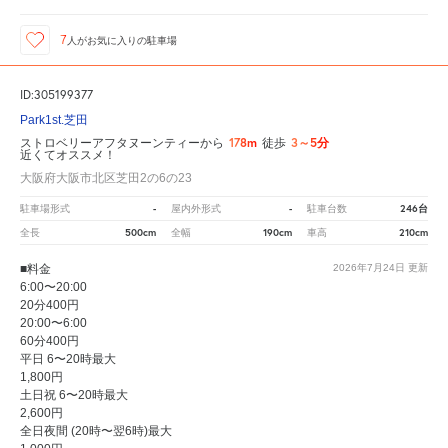
7
人が
お気に入りの駐車場
ID:305199377
Park1st.芝田
178m
3～5分
ストロベリーアフタヌーンティーから
徒歩
近くてオススメ！
大阪府大阪市北区芝田2の6の23
-
-
246台
駐車場形式
屋内外形式
駐車台数
500cm
190cm
210cm
全長
全幅
車高
■料金
2026年7月24日
更新
6:00〜20:00
20分400円
20:00〜6:00
60分400円
平日 6〜20時最大
1,800円
土日祝 6〜20時最大
2,600円
全日夜間 (20時〜翌6時)最大