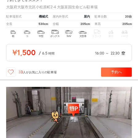
大阪府大阪市北区小松原町2-4 大阪富国生命ビル駐車場
機械式
屋内
20台
駐車場形式
屋内外形式
駐車台数
530cm
205cm
205cm
全長
全幅
車高
軽
コ
中型
ボックス
SUV
大型車
トラック
原付
バイク
¥1,500
/
6.5
16:00
～
22:30
空
時間
予約へ
33
人が
お気に入りの駐車場