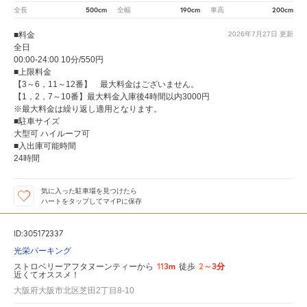
500cm
190cm
200cm
全長
全幅
車高
■料金
2026年7月27日
更新
全日
00:00-24:00 10分/550円
■上限料金
【3～6，11～12番】 最大料金はございません。
【1，2，7～10番】最大料金入庫後4時間以内3000円
※最大料金は繰り返し適用となります。
■駐車サイズ
大型可 ハイルーフ可
■入出庫可能時間
24時間
気に入った駐車場を見つけたら
ハートをタップしてマイPに保存
ID:305172337
光栄パーキング
113m
2～3分
ストロベリーアフタヌーンティーから
徒歩
近くてオススメ！
大阪府大阪市北区芝田2丁目8-10