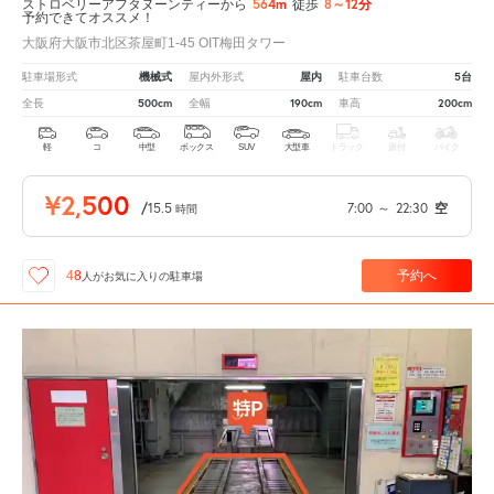
564m
8～12分
ストロベリーアフタヌーンティーから
徒歩
予約できてオススメ！
大阪府大阪市北区茶屋町1-45 OIT梅田タワー
機械式
屋内
5台
駐車場形式
屋内外形式
駐車台数
500cm
190cm
200cm
全長
全幅
車高
軽
コ
中型
ボックス
SUV
大型車
トラック
原付
バイク
¥2,500
/
15.5
7:00
～
22:30
空
時間
予約へ
48
人が
お気に入りの駐車場