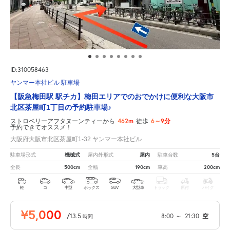
ID:310058463
ヤンマー本社ビル 駐車場
【阪急梅田駅 駅チカ】梅田エリアでのおでかけに便利な大阪市
北区茶屋町1丁目の予約駐車場♪
462m
6～9分
ストロベリーアフタヌーンティーから
徒歩
予約できてオススメ！
大阪府大阪市北区茶屋町1-32 ヤンマー本社ビル
機械式
屋内
5台
駐車場形式
屋内外形式
駐車台数
500cm
190cm
200cm
全長
全幅
車高
軽
コ
中型
ボックス
SUV
大型車
トラック
原付
バイク
¥5,000
/
13.5
8:00
～
21:30
空
時間