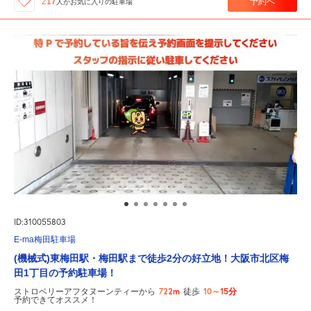
予約へ
217
人が
お気に入りの駐車場
ID:310055803
E-ma梅田駐車場
(機械式)東梅田駅・梅田駅まで徒歩2分の好立地！大阪市北区梅
田1丁目の予約駐車場！
722m
10～15分
ストロベリーアフタヌーンティーから
徒歩
予約できてオススメ！