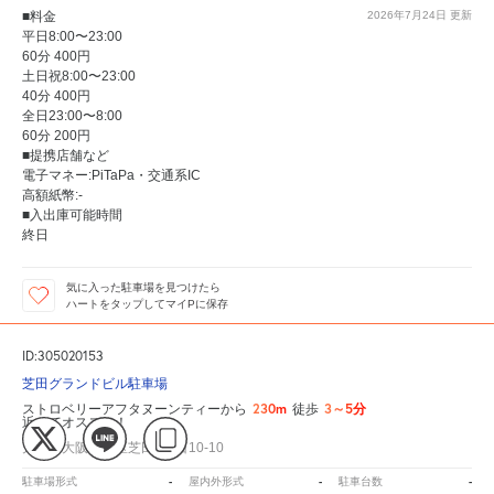
■料金
2026年7月24日
更新
平日8:00〜23:00
60分 400円
土日祝8:00〜23:00
40分 400円
全日23:00〜8:00
60分 200円
■提携店舗など
電子マネー:PiTaPa・交通系IC
高額紙幣:-
■入出庫可能時間
終日
気に入った駐車場を見つけたら
ハートをタップしてマイPに保存
ID:305020153
芝田グランドビル駐車場
230m
3～5分
ストロベリーアフタヌーンティーから
徒歩
近くてオススメ！
大阪府大阪市北区芝田1丁目10-10
-
-
-
駐車場形式
屋内外形式
駐車台数