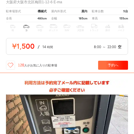
大阪府大阪市北区梅田1-12-6 E-ma
機械式
屋内
5台
駐車場形式
屋内外形式
駐車台数
480cm
185cm
155cm
全長
全幅
車高
軽
コ
中型
ボックス
SUV
大型車
トラック
原付
バイク
¥1,500
/
14
8:00
～
22:00
空
時間
予約へ
120
人が
お気に入りの駐車場