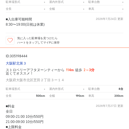
-
-
-
駐車場形式
屋内外形式
駐車台数
-
-
-
全長
全幅
車高
■入出庫可能時間
2026年7月24日
更新
8:30〜19:00(日祝は休業)
気に入った駐車場を見つけたら
ハートをタップしてマイPに保存
ID:305198444
大阪駅北第３
114m
2～3分
ストロベリーアフタヌーンティーから
徒歩
近くてオススメ！
大阪府大阪市北区芝田２丁目３ー１４
-
-
8台
駐車場形式
屋内外形式
駐車台数
500cm
190cm
200cm
全長
全幅
車高
■料金
2026年7月27日
更新
全日
09:00-21:00 10分/550円
21:00-09:00 10分/550円
■上限料金