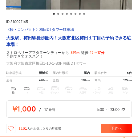
ID:310022145
《軽・コンパクト》梅田DTタワー駐車場
大阪駅、梅田駅徒歩圏内！大阪市北区梅田１丁目の予約できる駐
車場！
891m
12～17分
ストロベリーアフタヌーンティーから
徒歩
予約できてオススメ！
大阪府大阪市北区梅田1-10-1-B3F 梅田DTタワー
機械式
屋内
5台
駐車場形式
屋内外形式
駐車台数
470cm
170cm
175cm
全長
全幅
車高
軽
コ
中型
ボックス
SUV
大型車
トラック
原付
バイク
¥1,000
/
17
6:00
～
23:00
空
時間
予約へ
1161
人が
お気に入りの駐車場