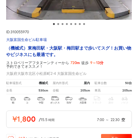
ID:310055970
大阪富国生命ビル駐車場
（機械式）東梅田駅・大阪駅・梅田駅まで歩いてスグ！お買い物
やビジネスにも最適です。
720m
9～13分
ストロベリーアフタヌーンティーから
徒歩
予約できてオススメ！
大阪府大阪市北区小松原町2-4 大阪富国生命ビル
機械式
屋内
50台
駐車場形式
屋内外形式
駐車台数
530cm
205cm
205cm
全長
全幅
車高
軽
コ
中型
ボックス
SUV
大型車
トラック
原付
バイク
¥1,800
/
15.5
7:00
～
22:30
空
時間