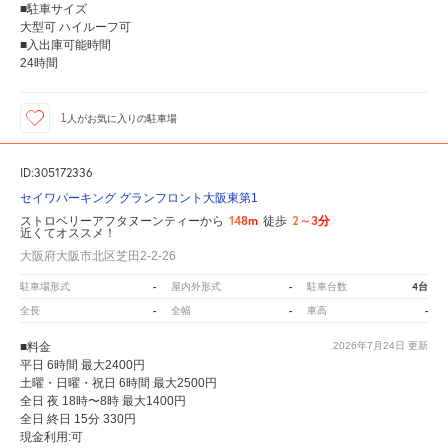
■駐車サイズ
大型可 ハイルーフ可
■入出庫可能時間
24時間
1
人が
お気に入りの駐車場
ID:305172336
セイワパーキング グランフロント大阪東第1
148m
2～3分
ストロベリーアフタヌーンティーから
徒歩
近くてオススメ！
大阪府大阪市北区芝田2-2-26
-
-
4台
駐車場形式
屋内外形式
駐車台数
-
-
-
全長
全幅
車高
■料金
2026年7月24日
更新
平日 6時間 最大2400円
土曜・日曜・祝日 6時間 最大2500円
全日 夜 18時〜8時 最大1400円
全日 終日 15分 330円
現金利用:可