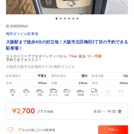
ID:310055961
梅田ダイビル駐車場
大阪駅まで徒歩4分の好立地！大阪市北区梅田3丁目の予約できる
駐車場！
776m
10～15分
ストロベリーアフタヌーンティーから
徒歩
予約できてオススメ！
大阪府大阪市北区梅田3-3-10 梅田ダイビル
平置き
屋内
5台
駐車場形式
屋内外形式
駐車台数
510cm
210cm
210cm
全長
全幅
車高
軽
コ
中型
ボックス
SUV
大型車
トラック
原付
バイク
¥2,700
/
11.5
8:00
～
19:30
空
時間
予約へ
27
人が
お気に入りの駐車場