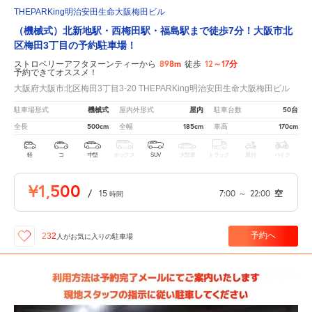
THEPARKing明治安田生命大阪梅田ビル
（機械式）北新地駅・西梅田駅・福島駅まで徒歩7分！大阪市北
区梅田3丁目の予約駐車場！
898m
12～17分
ストロベリーアフタヌーンティーから
徒歩
予約できてオススメ！
大阪府大阪市北区梅田3丁目3-20 THEPARKing明治安田生命大阪梅田ビル
機械式
屋内
50台
駐車場形式
屋内外形式
駐車台数
500cm
185cm
170cm
全長
全幅
車高
軽
コ
中型
ボックス
SUV
大型車
トラック
原付
バイク
¥1,500
/
15
7:00
～
22:00
空
時間
予約へ
232
人が
お気に入りの駐車場