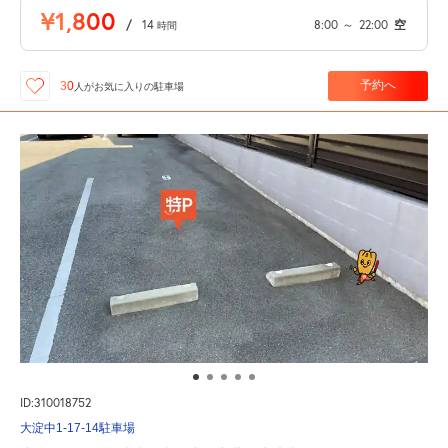
¥1,800
/
14
8:00
～
22:00
空
時間
予約へ
30
人が
お気に入りの駐車場
ID:310018752
大淀中1-17-14駐車場