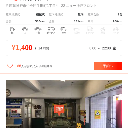
兵庫県神戸市中央区生田町1丁目4－22 ニュー神戸フロント
駐車場形式
機械式
屋内外形式
屋内
駐車台数
1台
全長
500cm
全幅
181cm
車高
200cm
軽
コ
中型
ボックス
SUV
大型車
トラック
原付
バイク
¥1,400
/
14
8:00
～
22:00
空
時間
予約へ
68
人が
お気に入りの駐車場