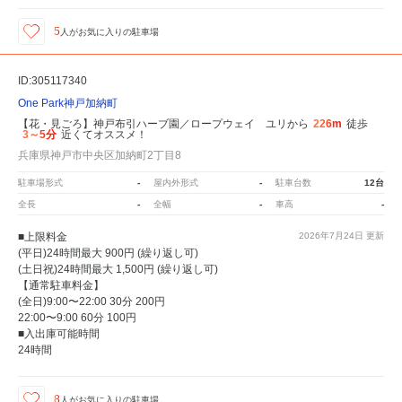
5
人が
お気に入りの駐車場
ID:305117340
One Park神戸加納町
【花・見ごろ】神戸布引ハーブ園／ロープウェイ ユリから
226m
徒歩
3～5分
近くてオススメ！
兵庫県神戸市中央区加納町2丁目8
駐車場形式
-
屋内外形式
-
駐車台数
12台
全長
-
全幅
-
車高
-
■上限料金
2026年7月24日
更新
(平日)24時間最大 900円 (繰り返し可)
(土日祝)24時間最大 1,500円 (繰り返し可)
【通常駐車料金】
(全日)9:00〜22:00 30分 200円
22:00〜9:00 60分 100円
■入出庫可能時間
24時間
8
人が
お気に入りの駐車場