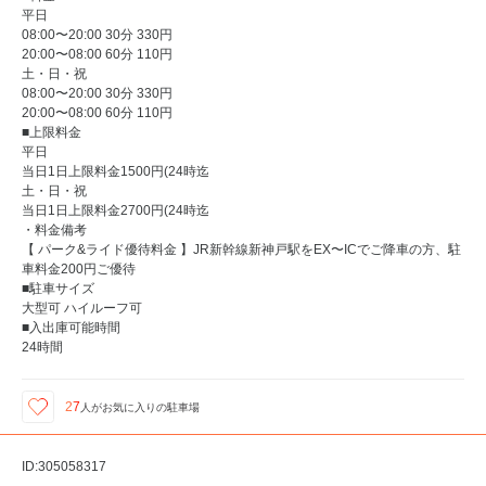
平日
08:00〜20:00 30分 330円
20:00〜08:00 60分 110円
土・日・祝
08:00〜20:00 30分 330円
20:00〜08:00 60分 110円
■上限料金
平日
当日1日上限料金1500円(24時迄
土・日・祝
当日1日上限料金2700円(24時迄
・料金備考
【 パーク&ライド優待料金 】JR新幹線新神戸駅をEX〜ICでご降車の方、駐
車料金200円ご優待
■駐車サイズ
大型可 ハイルーフ可
■入出庫可能時間
24時間
27
人が
お気に入りの駐車場
ID:305058317