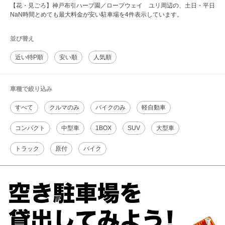
【花・見ごろ】神戸布引ハーブ園／ロープウェイ ユリ周辺の、土日・平日
NaN時間とめても最大料金が安い駐車場を4件表示しています。
並び替え
近い特P順
安い順
人気順
車種で絞り込み
すべて
クルマのみ
バイクのみ
軽自動車
コンパクト
中型車
1BOX
SUV
大型車
トラック
原付
バイク