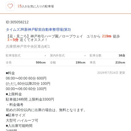
15
人が
お気に入りの駐車場
ID:305058212
タイムズJR新神戸駅前自動車整理場(第3)
【花・見ごろ】神戸布引ハーブ園／ロープウェイ ユリから
219m
徒歩
3～5分
近くてオススメ！
兵庫県神戸市中央区葺合町1
駐車場形式
-
屋内外形式
-
駐車台数
38台
全長
500cm
全幅
190cm
車高
210cm
■料金
2026年7月24日
更新
06:00〜00:00 60分 600円
(ただし60分以降20分 100円
00:00〜06:00 60分 100円
■上限料金
駐車後24時間 上限料金3300円
・料金備考
初めの30分以内に出庫の場合は、無料となります。
■駐車サイズ
大型可 ハイルーフ可
■入出庫可能時間