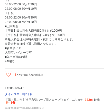
平日
08:00-22:00 30分/330円
22:00-08:00 60分/110円
土日祝
08:00-22:00 30分/330円
22:00-08:00 60分/110円
■上限料金
【平日】最大料金入庫当日24時まで1000円
【土日祝】最大料金入庫当日24時まで1800円
※最大料金は入庫時の曜日・祝日により異なります。
※最大料金は繰り返し適用となります。
■駐車サイズ
大型可 ハイルーフ可
■入出庫可能時間
24時間
3
人が
お気に入りの駐車場
ID:305069747
タイムズ生田町2丁目
【花・見ごろ】神戸布引ハーブ園／ロープウェイ ユリから
322m
徒歩
5～8分
兵庫県神戸市中央区生田町2-3