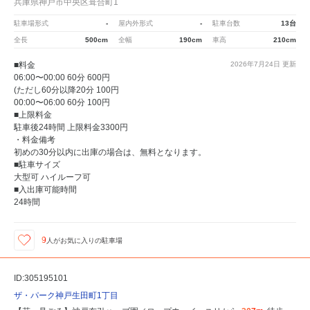
兵庫県神戸市中央区葺合町1
駐車場形式
-
屋内外形式
-
駐車台数
13台
全長
500cm
全幅
190cm
車高
210cm
■料金
2026年7月24日
更新
06:00〜00:00 60分 600円
(ただし60分以降20分 100円
00:00〜06:00 60分 100円
■上限料金
駐車後24時間 上限料金3300円
・料金備考
初めの30分以内に出庫の場合は、無料となります。
■駐車サイズ
大型可 ハイルーフ可
■入出庫可能時間
24時間
9
人が
お気に入りの駐車場
ID:305195101
ザ・パーク神戸生田町1丁目