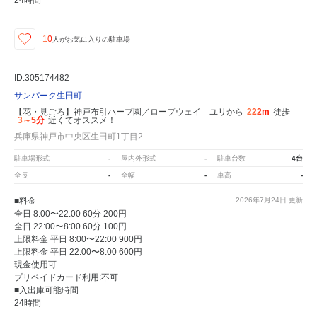
24時間
10
人が
お気に入りの駐車場
ID:305174482
サンパーク生田町
【花・見ごろ】神戸布引ハーブ園／ロープウェイ ユリから
222m
徒歩
3～5分
近くてオススメ！
兵庫県神戸市中央区生田町1丁目2
駐車場形式
-
屋内外形式
-
駐車台数
4台
全長
-
全幅
-
車高
-
■料金
2026年7月24日
更新
全日 8:00〜22:00 60分 200円
全日 22:00〜8:00 60分 100円
上限料金 平日 8:00〜22:00 900円
上限料金 平日 22:00〜8:00 600円
現金使用可
プリペイドカード利用:不可
■入出庫可能時間
24時間