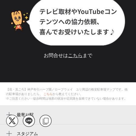
お問合せは
こちら
まで
【花・見ごろ】神戸布引ハーブ園／ロープウェイ ユリ
周辺の格安
駐車場
マップです。他
の駐車場がありましたら、
こちら
から教えてください。
※ご注意ください - 徒歩時間は地形の状況や迂回路を反映できていない場合があります。
最寄り駅
新神戸駅
春日野道駅
スタジアム