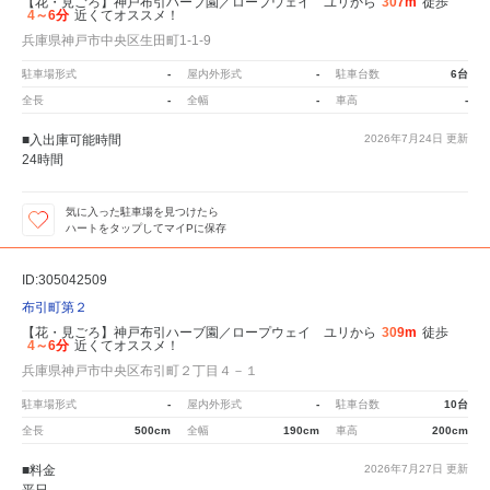
【花・見ごろ】神戸布引ハーブ園／ロープウェイ ユリから
307m
徒歩
4～6分
近くてオススメ！
兵庫県神戸市中央区生田町1-1-9
駐車場形式
-
屋内外形式
-
駐車台数
6台
全長
-
全幅
-
車高
-
■入出庫可能時間
2026年7月24日
更新
24時間
気に入った駐車場を見つけたら
ハートをタップしてマイPに保存
ID:305042509
布引町第２
【花・見ごろ】神戸布引ハーブ園／ロープウェイ ユリから
309m
徒歩
4～6分
近くてオススメ！
兵庫県神戸市中央区布引町２丁目４－１
駐車場形式
-
屋内外形式
-
駐車台数
10台
全長
500cm
全幅
190cm
車高
200cm
■料金
2026年7月27日
更新