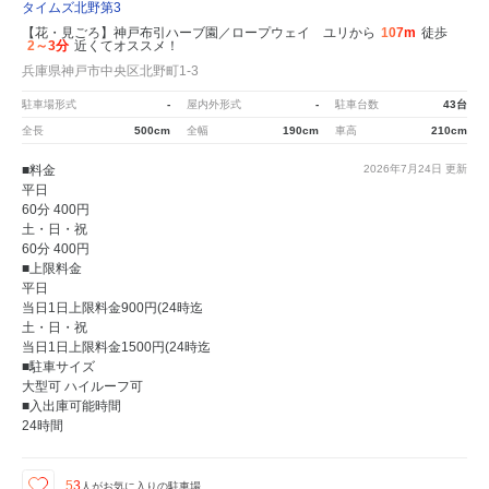
タイムズ北野第3
【花・見ごろ】神戸布引ハーブ園／ロープウェイ ユリから
107m
徒歩
2～3分
近くてオススメ！
兵庫県神戸市中央区北野町1-3
駐車場形式
-
屋内外形式
-
駐車台数
43台
全長
500cm
全幅
190cm
車高
210cm
■料金
2026年7月24日
更新
平日
60分 400円
土・日・祝
60分 400円
■上限料金
平日
当日1日上限料金900円(24時迄
土・日・祝
当日1日上限料金1500円(24時迄
■駐車サイズ
大型可 ハイルーフ可
■入出庫可能時間
24時間
53
人が
お気に入りの駐車場