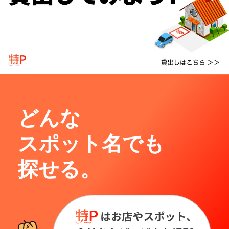
どんな
スポット名でも
探せる。