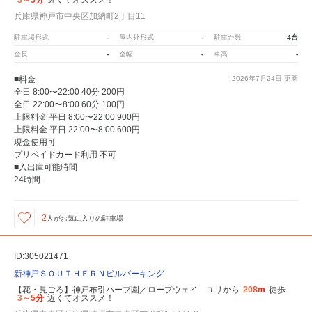
3～5分
近くてオススメ！
兵庫県神戸市中央区加納町2丁目11
駐車場形式
-
屋内外形式
-
駐車台数
4台
全長
-
全幅
-
車高
-
■料金
2026年7月24日
更新
全日 8:00〜22:00 40分 200円
全日 22:00〜8:00 60分 100円
上限料金 平日 8:00〜22:00 900円
上限料金 平日 22:00〜8:00 600円
現金使用可
プリペイドカード利用:不可
■入出庫可能時間
24時間
2
人が
お気に入りの駐車場
ID:305021471
新神戸ＳＯＵＴＨＥＲＮビルパーキング
【花・見ごろ】神戸布引ハーブ園／ロープウェイ ユリから
208m
徒歩
3～5分
近くてオススメ！