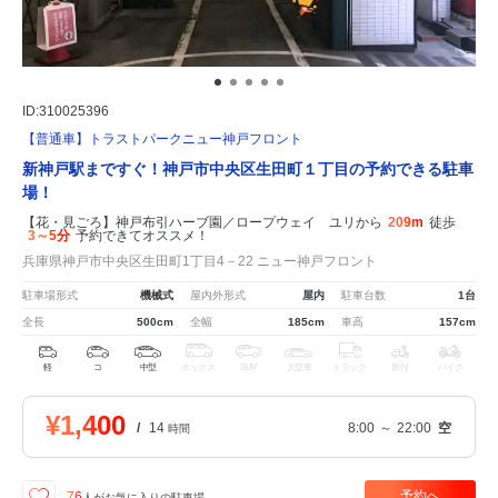
ID:310025396
【普通車】トラストパークニュー神戸フロント
新神戸駅まですぐ！神戸市中央区生田町１丁目の予約できる駐車
場！
【花・見ごろ】神戸布引ハーブ園／ロープウェイ ユリから
209m
徒歩
3～5分
予約できてオススメ！
兵庫県神戸市中央区生田町1丁目4－22 ニュー神戸フロント
駐車場形式
機械式
屋内外形式
屋内
駐車台数
1台
全長
500cm
全幅
185cm
車高
157cm
軽
コ
中型
ボックス
SUV
大型車
トラック
原付
バイク
¥1,400
/
14
8:00
～
22:00
空
時間
予約へ
76
人が
お気に入りの駐車場