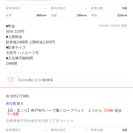
駐車場形式
-
屋内外形式
-
駐車台数
5台
全長
500cm
全幅
190cm
車高
210cm
■料金
2026年7月24日
更新
30分 220円
■上限料金
駐車後24時間 上限料金1300円
■駐車サイズ
大型可 ハイルーフ可
■入出庫可能時間
24時間
9
人が
お気に入りの駐車場
ID:305177886
布引町第５
【花・見ごろ】神戸布引ハーブ園／ロープウェイ ユリから
323m
徒歩
5～8分
兵庫県神戸市中央区布引町２丁目３ー１４
駐車場形式
-
屋内外形式
-
駐車台数
4台