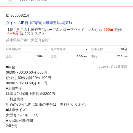
ID:305058214
タイムズJR新神戸駅前自動車整理場(第1)
【花・見ごろ】神戸布引ハーブ園／ロープウェイ ユリから
250m
徒歩
4～6分
近くてオススメ！
兵庫県神戸市中央区葺合町1
駐車場形式
-
屋内外形式
-
駐車台数
38台
全長
500cm
全幅
190cm
車高
210cm
■料金
2026年7月24日
更新
06:00〜00:00 60分 600円
(ただし60分以降20分 100円
00:00〜06:00 60分 100円
■上限料金
駐車後24時間 上限料金3300円
・料金備考
初めの30分以内に出庫の場合は、無料となります。
■駐車サイズ
大型可 ハイルーフ可
■入出庫可能時間
24時間