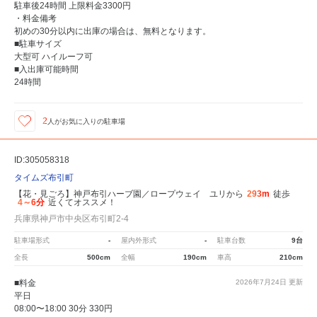
駐車後24時間 上限料金3300円
・料金備考
初めの30分以内に出庫の場合は、無料となります。
■駐車サイズ
大型可 ハイルーフ可
■入出庫可能時間
24時間
2
人が
お気に入りの駐車場
ID:305058318
タイムズ布引町
【花・見ごろ】神戸布引ハーブ園／ロープウェイ ユリから
293m
徒歩
4～6分
近くてオススメ！
兵庫県神戸市中央区布引町2-4
駐車場形式
-
屋内外形式
-
駐車台数
9台
全長
500cm
全幅
190cm
車高
210cm
■料金
2026年7月24日
更新
平日
08:00〜18:00 30分 330円