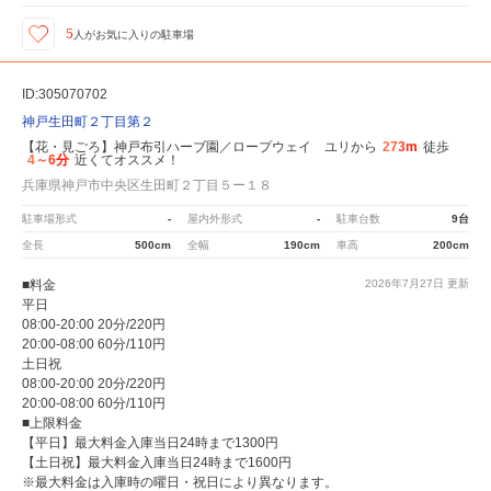
5
人が
お気に入りの駐車場
ID:305070702
神戸生田町２丁目第２
【花・見ごろ】神戸布引ハーブ園／ロープウェイ ユリから
273m
徒歩
4～6分
近くてオススメ！
兵庫県神戸市中央区生田町２丁目５ー１８
駐車場形式
-
屋内外形式
-
駐車台数
9台
全長
500cm
全幅
190cm
車高
200cm
■料金
2026年7月27日
更新
平日
08:00-20:00 20分/220円
20:00-08:00 60分/110円
土日祝
08:00-20:00 20分/220円
20:00-08:00 60分/110円
■上限料金
【平日】最大料金入庫当日24時まで1300円
【土日祝】最大料金入庫当日24時まで1600円
※最大料金は入庫時の曜日・祝日により異なります。