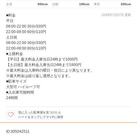
全長
500cm
全幅
190cm
車高
200cm
■料金
2026年7月27日
更新
平日
08:00-22:00 30分/330円
22:00-08:00 60分/110円
土日祝
08:00-22:00 30分/330円
22:00-08:00 60分/110円
■上限料金
【平日】最大料金入庫当日24時まで1000円
【土日祝】最大料金入庫当日24時まで1800円
※最大料金は入庫時の曜日・祝日により異なります。
※最大料金は繰り返し適用となります。
■駐車サイズ
大型可 ハイルーフ可
■入出庫可能時間
24時間
気に入った駐車場を見つけたら
ハートをタップしてマイPに保存
ID:305042511