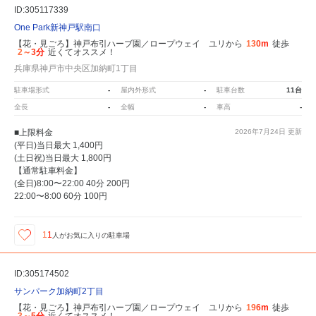
ID:305117339
One Park新神戸駅南口
【花・見ごろ】神戸布引ハーブ園／ロープウェイ ユリから
130m
徒歩
2～3分
近くてオススメ！
兵庫県神戸市中央区加納町1丁目
駐車場形式
-
屋内外形式
-
駐車台数
11台
全長
-
全幅
-
車高
-
■上限料金
2026年7月24日
更新
(平日)当日最大 1,400円
(土日祝)当日最大 1,800円
【通常駐車料金】
(全日)8:00〜22:00 40分 200円
22:00〜8:00 60分 100円
11
人が
お気に入りの駐車場
ID:305174502
サンパーク加納町2丁目
【花・見ごろ】神戸布引ハーブ園／ロープウェイ ユリから
196m
徒歩