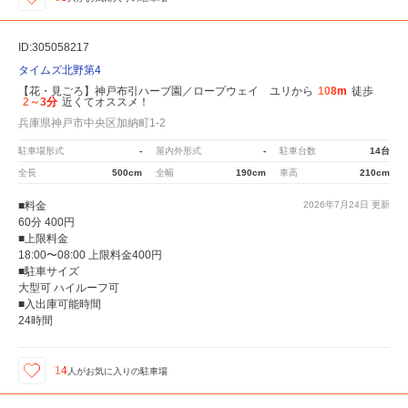
ID:305058217
タイムズ北野第4
【花・見ごろ】神戸布引ハーブ園／ロープウェイ ユリから
108m
徒歩
2～3分
近くてオススメ！
兵庫県神戸市中央区加納町1-2
駐車場形式
-
屋内外形式
-
駐車台数
14台
全長
500cm
全幅
190cm
車高
210cm
■料金
2026年7月24日
更新
60分 400円
■上限料金
18:00〜08:00 上限料金400円
■駐車サイズ
大型可 ハイルーフ可
■入出庫可能時間
24時間
14
人が
お気に入りの駐車場