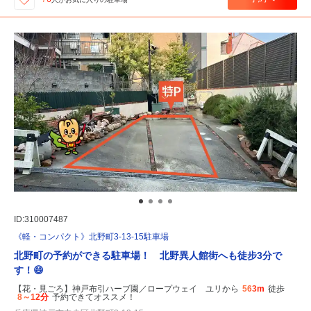
ID:310007487
《軽・コンパクト》北野町3-13-15駐車場
北野町の予約ができる駐車場！ 北野異人館街へも徒步3分で
す！😄
【花・見ごろ】神戸布引ハーブ園／ロープウェイ ユリから
563m
徒歩
8～12分
予約できてオススメ！