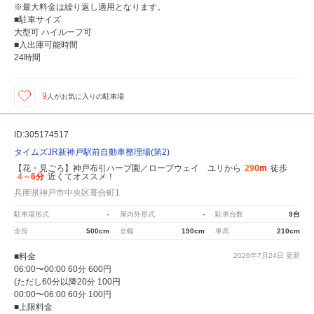
※最大料金は繰り返し適用となります。
■駐車サイズ
大型可 ハイルーフ可
■入出庫可能時間
24時間
9
人が
お気に入りの駐車場
ID:305174517
タイムズJR新神戸駅前自動車整理場(第2)
【花・見ごろ】神戸布引ハーブ園／ロープウェイ ユリから
290m
徒歩
4～6分
近くてオススメ！
兵庫県神戸市中央区葺合町1
駐車場形式
-
屋内外形式
-
駐車台数
9台
全長
500cm
全幅
190cm
車高
210cm
■料金
2026年7月24日
更新
06:00〜00:00 60分 600円
(ただし60分以降20分 100円
00:00〜06:00 60分 100円
■上限料金