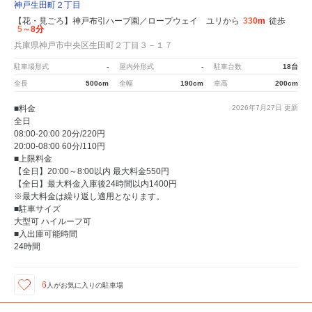
神戸生田町２丁目
【花・見ごろ】神戸布引ハーブ園／ロープウェイ ユリから
330m
徒歩
5～8分
兵庫県神戸市中央区生田町２丁目３－１７
駐車場形式
-
屋内外形式
-
駐車台数
18台
全長
500cm
全幅
190cm
車高
200cm
■料金
2026年7月27日
更新
全日
08:00-20:00 20分/220円
20:00-08:00 60分/110円
■上限料金
【全日】20:00～8:00以内 最大料金550円
【全日】最大料金入庫後24時間以内1400円
※最大料金は繰り返し適用となります。
■駐車サイズ
大型可 ハイルーフ可
■入出庫可能時間
24時間
6
人が
お気に入りの駐車場