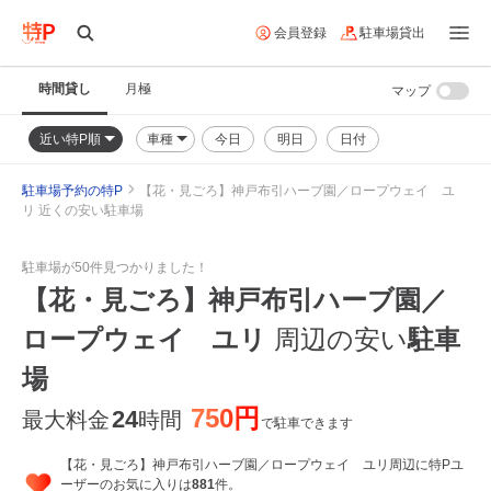
会員登録
駐車場貸出
時間貸し
月極
マップ
近い特P順
車種
今日
明日
日付
駐車場予約の特P
【花・見ごろ】神戸布引ハーブ園／ロープウェイ ユ
リ 近くの安い駐車場
駐車場が50件見つかりました！
【花・見ごろ】神戸布引ハーブ園／
ロープウェイ ユリ
周辺の安い
駐車
場
750円
24
最大料金
時間
で駐車できます
【花・見ごろ】神戸布引ハーブ園／ロープウェイ ユリ周辺に特Pユ
ーザーのお気に入りは
881
件。