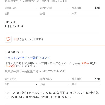
兵庫県中央区兵庫県神戸市中央区布引町1丁目1-8
駐車場形式
-
屋内外形式
-
駐車台数
20台
全長
-
全幅
-
車高
-
30分¥100
1日最大¥1000
30
人が
お気に入りの駐車場
ID:310002254
トラストパークニュー神戸フロント
【花・見ごろ】神戸布引ハーブ園／ロープウェイ ユリから
211m
徒歩
3～5分
近くてオススメ！
兵庫県神戸市中央区生田町1-4-22 078-221-9021
駐車場形式
-
屋内外形式
-
駐車台数
54台
全長
-
全幅
-
車高
-
8:00～22:00(全日) オールタイム \\250 30分 平日 8:00-22:00 \\1,250 土日祝
8:00-22:00 \\1,750 宿泊料金 22:00-8:00 \\500 後払い