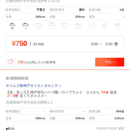
兵庫県神戸市中央区北野町3-13-15
駐車場形式
平置き
屋内外形式
屋外
駐車台数
1台
全長
400cm
全幅
200cm
車高
-
軽
コ
中型
ボックス
SUV
大型車
トラック
原付
バイク
¥750
/
24
0:00
～
0:00
空
時間
予約へ
286
人が
お気に入りの駐車場
ID:305058216
タイムズ新神戸オリエンタルシティ
【花・見ごろ】神戸布引ハーブ園／ロープウェイ ユリから
91m
徒歩
2～3分
近くてオススメ！
兵庫県神戸市中央区北野町1-1
駐車場形式
-
屋内外形式
-
駐車台数
584台
全長
500cm
全幅
190cm
車高
210cm
■料金
2026年7月24日
更新