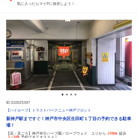
気に入ったらマイPに保存しよう！
ID:310025397
【ハイルーフ】トラストパークニュー神戸フロント
新神戸駅まですぐ！神戸市中央区生田町１丁目の予約できる駐車
場！
【花・見ごろ】神戸布引ハーブ園／ロープウェイ ユリから
209m
徒歩
3～5分
予約できてオススメ！