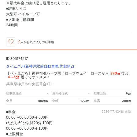
※最大料金は繰り返し適用となります。
■駐車サイズ
大型可 ハイルーフ可
■入出庫可能時間
24時間
9
人が
お気に入りの駐車場
ID:305174517
タイムズJR新神戸駅前自動車整理場(第2)
290m
【花・見ごろ】神戸布引ハーブ園／ロープウェイ ローズから
徒歩
4～6分
近くてオススメ！
兵庫県神戸市中央区葺合町1
-
-
9台
駐車場形式
屋内外形式
駐車台数
500cm
190cm
210cm
全長
全幅
車高
■料金
2026年7月24日
更新
06:00〜00:00 60分 600円
(ただし60分以降20分 100円
00:00〜06:00 60分 100円
■上限料金