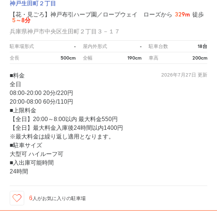
神戸生田町２丁目
329m
【花・見ごろ】神戸布引ハーブ園／ロープウェイ ローズから
徒歩
5～8分
兵庫県神戸市中央区生田町２丁目３－１７
-
-
18台
駐車場形式
屋内外形式
駐車台数
500cm
190cm
200cm
全長
全幅
車高
■料金
2026年7月27日
更新
全日
08:00-20:00 20分/220円
20:00-08:00 60分/110円
■上限料金
【全日】20:00～8:00以内 最大料金550円
【全日】最大料金入庫後24時間以内1400円
※最大料金は繰り返し適用となります。
■駐車サイズ
大型可 ハイルーフ可
■入出庫可能時間
24時間
6
人が
お気に入りの駐車場