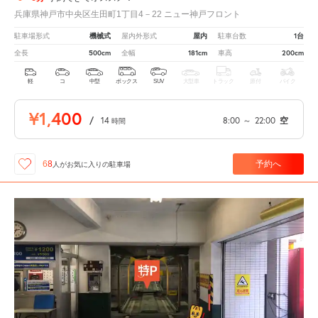
兵庫県神戸市中央区生田町1丁目4－22 ニュー神戸フロント
機械式
屋内
1台
駐車場形式
屋内外形式
駐車台数
500cm
181cm
200cm
全長
全幅
車高
軽
コ
中型
ボックス
SUV
大型車
トラック
原付
バイク
¥1,400
/
14
8:00
～
22:00
空
時間
予約へ
68
人が
お気に入りの駐車場