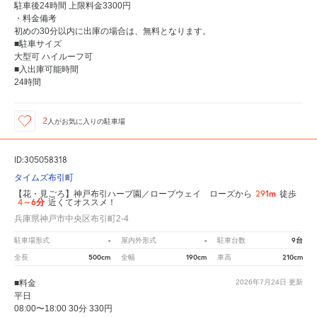
駐車後24時間 上限料金3300円
・料金備考
初めの30分以内に出庫の場合は、無料となります。
■駐車サイズ
大型可 ハイルーフ可
■入出庫可能時間
24時間
2
人が
お気に入りの駐車場
ID:305058318
タイムズ布引町
291m
【花・見ごろ】神戸布引ハーブ園／ロープウェイ ローズから
徒歩
4～6分
近くてオススメ！
兵庫県神戸市中央区布引町2-4
-
-
9台
駐車場形式
屋内外形式
駐車台数
500cm
190cm
210cm
全長
全幅
車高
■料金
2026年7月24日
更新
平日
08:00〜18:00 30分 330円