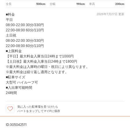
500cm
190cm
200cm
全長
全幅
車高
■料金
2026年7月27日
更新
平日
08:00-22:00 30分/330円
22:00-08:00 60分/110円
土日祝
08:00-22:00 30分/330円
22:00-08:00 60分/110円
■上限料金
【平日】最大料金入庫当日24時まで1000円
【土日祝】最大料金入庫当日24時まで1800円
※最大料金は入庫時の曜日・祝日により異なります。
※最大料金は繰り返し適用となります。
■駐車サイズ
大型可 ハイルーフ可
■入出庫可能時間
24時間
気に入った駐車場を見つけたら
ハートをタップしてマイPに保存
ID:305042511