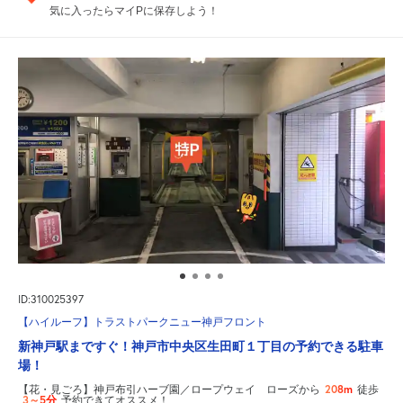
気に入ったらマイPに保存しよう！
ID:310025397
【ハイルーフ】トラストパークニュー神戸フロント
新神戸駅まですぐ！神戸市中央区生田町１丁目の予約できる駐車
場！
208m
【花・見ごろ】神戸布引ハーブ園／ロープウェイ ローズから
徒歩
3～5分
予約できてオススメ！