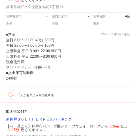
近くてオススメ！
兵庫県神戸市中央区加納町2丁目11
-
-
4台
駐車場形式
屋内外形式
駐車台数
-
-
-
全長
全幅
車高
■料金
2026年7月24日
更新
全日 8:00〜22:00 40分 200円
全日 22:00〜8:00 60分 100円
上限料金 平日 8:00〜22:00 900円
上限料金 平日 22:00〜8:00 600円
現金使用可
プリペイドカード利用:不可
■入出庫可能時間
24時間
2
人が
お気に入りの駐車場
ID:305021471
新神戸ＳＯＵＴＨＥＲＮビルパーキング
206m
【花・見ごろ】神戸布引ハーブ園／ロープウェイ ローズから
徒歩
3～5分
近くてオススメ！