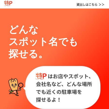
どんな
スポット名でも
探せる。