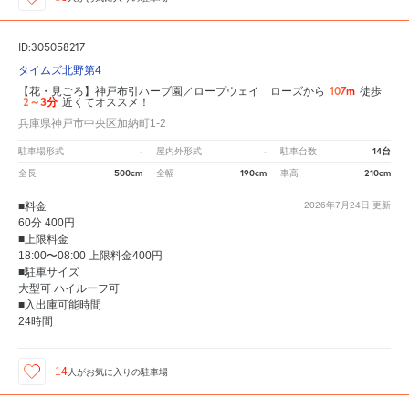
ID:305058217
タイムズ北野第4
107m
【花・見ごろ】神戸布引ハーブ園／ロープウェイ ローズから
徒歩
2～3分
近くてオススメ！
兵庫県神戸市中央区加納町1-2
-
-
14台
駐車場形式
屋内外形式
駐車台数
500cm
190cm
210cm
全長
全幅
車高
■料金
2026年7月24日
更新
60分 400円
■上限料金
18:00〜08:00 上限料金400円
■駐車サイズ
大型可 ハイルーフ可
■入出庫可能時間
24時間
14
人が
お気に入りの駐車場