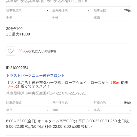
兵庫県中央区兵庫県神戸市中央区布引町1丁目1-8
-
-
20台
駐車場形式
屋内外形式
駐車台数
-
-
-
全長
全幅
車高
30分¥100
1日最大¥1000
30
人が
お気に入りの駐車場
ID:310002254
トラストパークニュー神戸フロント
210m
【花・見ごろ】神戸布引ハーブ園／ロープウェイ ローズから
徒歩
3～5分
近くてオススメ！
兵庫県神戸市中央区生田町1-4-22 078-221-9021
-
-
54台
駐車場形式
屋内外形式
駐車台数
-
-
-
全長
全幅
車高
8:00～22:00(全日) オールタイム \\250 30分 平日 8:00-22:00 \\1,250 土日祝
8:00-22:00 \\1,750 宿泊料金 22:00-8:00 \\500 後払い