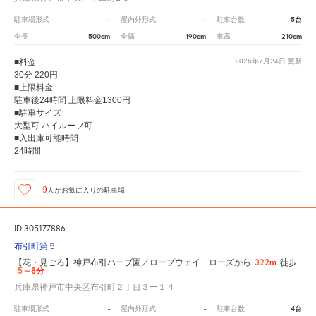
-
-
5台
駐車場形式
屋内外形式
駐車台数
500cm
190cm
210cm
全長
全幅
車高
■料金
2026年7月24日
更新
30分 220円
■上限料金
駐車後24時間 上限料金1300円
■駐車サイズ
大型可 ハイルーフ可
■入出庫可能時間
24時間
9
人が
お気に入りの駐車場
ID:305177886
布引町第５
322m
【花・見ごろ】神戸布引ハーブ園／ロープウェイ ローズから
徒歩
5～8分
兵庫県神戸市中央区布引町２丁目３ー１４
-
-
4台
駐車場形式
屋内外形式
駐車台数