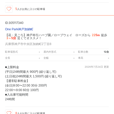
5
人が
お気に入りの駐車場
ID:305117340
One Park神戸加納町
225m
【花・見ごろ】神戸布引ハーブ園／ロープウェイ ローズから
徒歩
3～5分
近くてオススメ！
兵庫県神戸市中央区加納町2丁目8
-
-
12台
駐車場形式
屋内外形式
駐車台数
-
-
-
全長
全幅
車高
■上限料金
2026年7月24日
更新
(平日)24時間最大 900円 (繰り返し可)
(土日祝)24時間最大 1,500円 (繰り返し可)
【通常駐車料金】
(全日)9:00〜22:00 30分 200円
22:00〜9:00 60分 100円
■入出庫可能時間
24時間
8
人が
お気に入りの駐車場