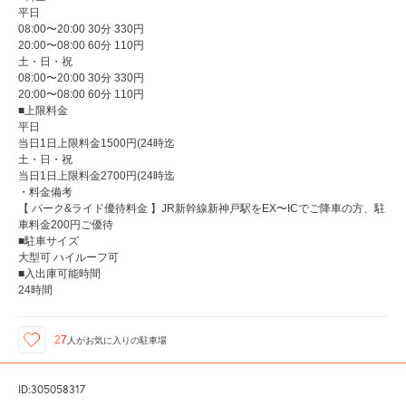
平日
08:00〜20:00 30分 330円
20:00〜08:00 60分 110円
土・日・祝
08:00〜20:00 30分 330円
20:00〜08:00 60分 110円
■上限料金
平日
当日1日上限料金1500円(24時迄
土・日・祝
当日1日上限料金2700円(24時迄
・料金備考
【 パーク&ライド優待料金 】JR新幹線新神戸駅をEX〜ICでご降車の方、駐
車料金200円ご優待
■駐車サイズ
大型可 ハイルーフ可
■入出庫可能時間
24時間
27
人が
お気に入りの駐車場
ID:305058317