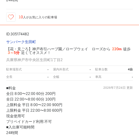
24時間
10
人が
お気に入りの駐車場
ID:305174482
サンパーク生田町
220m
【花・見ごろ】神戸布引ハーブ園／ロープウェイ ローズから
徒歩
3～5分
近くてオススメ！
兵庫県神戸市中央区生田町1丁目2
-
-
4台
駐車場形式
屋内外形式
駐車台数
-
-
-
全長
全幅
車高
■料金
2026年7月24日
更新
全日 8:00〜22:00 60分 200円
全日 22:00〜8:00 60分 100円
上限料金 平日 8:00〜22:00 900円
上限料金 平日 22:00〜8:00 600円
現金使用可
プリペイドカード利用:不可
■入出庫可能時間
24時間