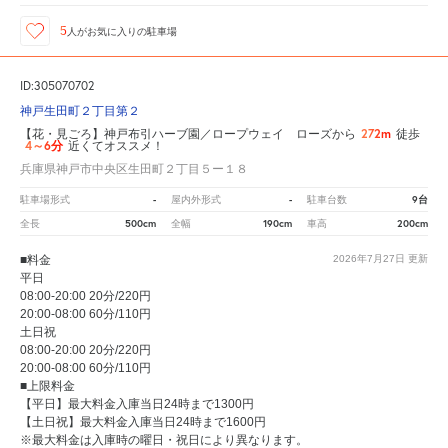
5
人が
お気に入りの駐車場
ID:305070702
神戸生田町２丁目第２
272m
【花・見ごろ】神戸布引ハーブ園／ロープウェイ ローズから
徒歩
4～6分
近くてオススメ！
兵庫県神戸市中央区生田町２丁目５ー１８
-
-
9台
駐車場形式
屋内外形式
駐車台数
500cm
190cm
200cm
全長
全幅
車高
■料金
2026年7月27日
更新
平日
08:00-20:00 20分/220円
20:00-08:00 60分/110円
土日祝
08:00-20:00 20分/220円
20:00-08:00 60分/110円
■上限料金
【平日】最大料金入庫当日24時まで1300円
【土日祝】最大料金入庫当日24時まで1600円
※最大料金は入庫時の曜日・祝日により異なります。