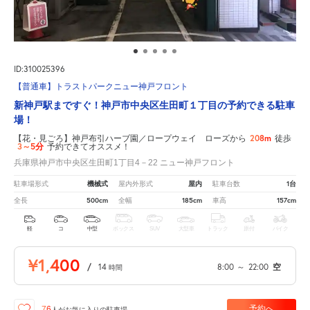
ID:310025396
【普通車】トラストパークニュー神戸フロント
新神戸駅まですぐ！神戸市中央区生田町１丁目の予約できる駐車
場！
208m
【花・見ごろ】神戸布引ハーブ園／ロープウェイ ローズから
徒歩
3～5分
予約できてオススメ！
兵庫県神戸市中央区生田町1丁目4－22 ニュー神戸フロント
機械式
屋内
1台
駐車場形式
屋内外形式
駐車台数
500cm
185cm
157cm
全長
全幅
車高
軽
コ
中型
ボックス
SUV
大型車
トラック
原付
バイク
¥1,400
/
14
8:00
～
22:00
空
時間
予約へ
76
人が
お気に入りの駐車場