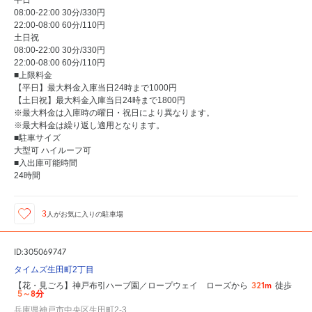
平日
08:00-22:00 30分/330円
22:00-08:00 60分/110円
土日祝
08:00-22:00 30分/330円
22:00-08:00 60分/110円
■上限料金
【平日】最大料金入庫当日24時まで1000円
【土日祝】最大料金入庫当日24時まで1800円
※最大料金は入庫時の曜日・祝日により異なります。
※最大料金は繰り返し適用となります。
■駐車サイズ
大型可 ハイルーフ可
■入出庫可能時間
24時間
3
人が
お気に入りの駐車場
ID:305069747
タイムズ生田町2丁目
321m
【花・見ごろ】神戸布引ハーブ園／ロープウェイ ローズから
徒歩
5～8分
兵庫県神戸市中央区生田町2-3