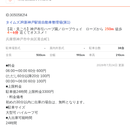
ID:305058214
タイムズJR新神戸駅前自動車整理場(第1)
250m
【花・見ごろ】神戸布引ハーブ園／ロープウェイ ローズから
徒歩
4～6分
近くてオススメ！
兵庫県神戸市中央区葺合町1
-
-
38台
駐車場形式
屋内外形式
駐車台数
500cm
190cm
210cm
全長
全幅
車高
■料金
2026年7月24日
更新
06:00〜00:00 60分 600円
(ただし60分以降20分 100円
00:00〜06:00 60分 100円
■上限料金
駐車後24時間 上限料金3300円
・料金備考
初めの30分以内に出庫の場合は、無料となります。
■駐車サイズ
大型可 ハイルーフ可
■入出庫可能時間
24時間