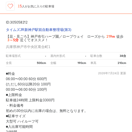
15
人が
お気に入りの駐車場
ID:305058212
タイムズJR新神戸駅前自動車整理場(第3)
219m
【花・見ごろ】神戸布引ハーブ園／ロープウェイ ローズから
徒歩
3～5分
近くてオススメ！
兵庫県神戸市中央区葺合町1
-
-
38台
駐車場形式
屋内外形式
駐車台数
500cm
190cm
210cm
全長
全幅
車高
■料金
2026年7月24日
更新
06:00〜00:00 60分 600円
(ただし60分以降20分 100円
00:00〜06:00 60分 100円
■上限料金
駐車後24時間 上限料金3300円
・料金備考
初めの30分以内に出庫の場合は、無料となります。
■駐車サイズ
大型可 ハイルーフ可
■入出庫可能時間