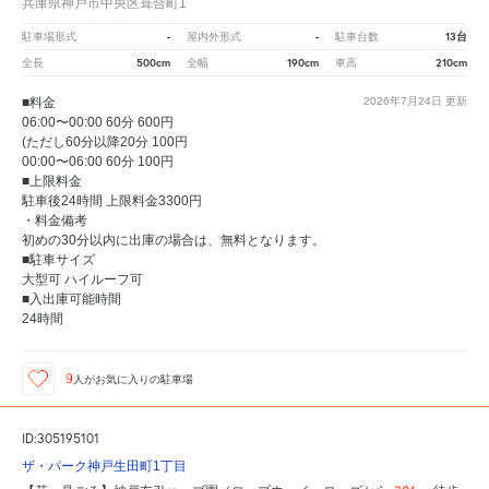
兵庫県神戸市中央区葺合町1
-
-
13台
駐車場形式
屋内外形式
駐車台数
500cm
190cm
210cm
全長
全幅
車高
■料金
2026年7月24日
更新
06:00〜00:00 60分 600円
(ただし60分以降20分 100円
00:00〜06:00 60分 100円
■上限料金
駐車後24時間 上限料金3300円
・料金備考
初めの30分以内に出庫の場合は、無料となります。
■駐車サイズ
大型可 ハイルーフ可
■入出庫可能時間
24時間
9
人が
お気に入りの駐車場
ID:305195101
ザ・パーク神戸生田町1丁目