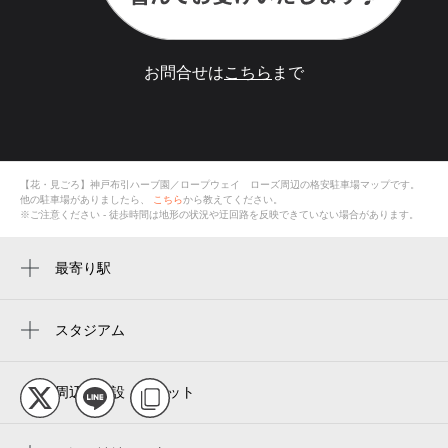
お問合せは
こちら
まで
【花・見ごろ】神戸布引ハーブ園／ロープウェイ ローズ
周辺の格安
駐車場
マップです。
他の駐車場がありましたら、
こちら
から教えてください。
※ご注意ください - 徒歩時間は地形の状況や迂回路を反映できていない場合があります。
最寄り駅
新神戸駅
春日野道駅
スタジアム
周辺にスタジアムが見つかりませんでした。
三ノ宮駅
周辺の施設・スポット
三宮駅
神戸布引ハーブ園／ロープウェイ kobe
神戸三宮駅
nunobiki herb gardens & ropeway