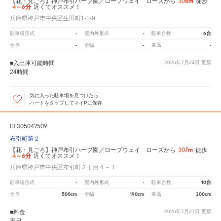
306m
【花・見ごろ】神戸布引ハーブ園／ロープウェイ ローズから
徒歩
4～6分
近くてオススメ！
兵庫県神戸市中央区生田町1-1-9
-
-
6台
駐車場形式
屋内外形式
駐車台数
-
-
-
全長
全幅
車高
■入出庫可能時間
2026年7月24日
更新
24時間
気に入った駐車場を見つけたら
ハートをタップしてマイPに保存
ID:305042509
布引町第２
307m
【花・見ごろ】神戸布引ハーブ園／ロープウェイ ローズから
徒歩
4～6分
近くてオススメ！
兵庫県神戸市中央区布引町２丁目４－１
-
-
10台
駐車場形式
屋内外形式
駐車台数
500cm
190cm
200cm
全長
全幅
車高
■料金
2026年7月27日
更新