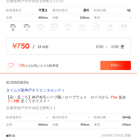
兵庫県神戸市中央区北野町3-13-15
平置き
屋外
1台
駐車場形式
屋内外形式
駐車台数
400cm
200cm
-
全長
全幅
車高
軽
コ
中型
ボックス
SUV
大型車
トラック
原付
バイク
¥750
/
24
0:00
～
0:00
空
時間
予約へ
286
人が
お気に入りの駐車場
ID:305058216
タイムズ新神戸オリエンタルシティ
91m
【花・見ごろ】神戸布引ハーブ園／ロープウェイ ローズから
徒歩
2～3分
近くてオススメ！
兵庫県神戸市中央区北野町1-1
-
-
584台
駐車場形式
屋内外形式
駐車台数
500cm
190cm
210cm
全長
全幅
車高
■料金
2026年7月24日
更新