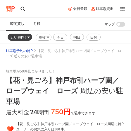
会員登録
駐車場貸出
時間貸し
月極
マップ
近い特P順
車種
今日
明日
日付
駐車場予約の特P
【花・見ごろ】神戸布引ハーブ園／ロープウェイ ロ
ーズ 近くの安い駐車場
駐車場が50件見つかりました！
【花・見ごろ】神戸布引ハーブ園／
ロープウェイ ローズ
駐
周辺の安い
車場
750円
24
時間
最大料金
で駐車できます
【花・見ごろ】神戸布引ハーブ園／ロープウェイ ローズ周辺に特P
881
ユーザーのお気に入りは
件。