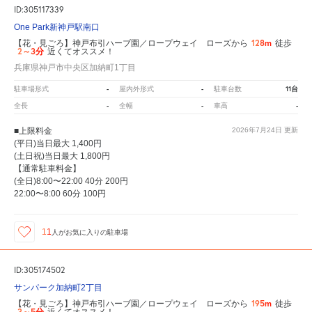
ID:305117339
One Park新神戸駅南口
128m
【花・見ごろ】神戸布引ハーブ園／ロープウェイ ローズから
徒歩
2～3分
近くてオススメ！
兵庫県神戸市中央区加納町1丁目
-
-
11台
駐車場形式
屋内外形式
駐車台数
-
-
-
全長
全幅
車高
■上限料金
2026年7月24日
更新
(平日)当日最大 1,400円
(土日祝)当日最大 1,800円
【通常駐車料金】
(全日)8:00〜22:00 40分 200円
22:00〜8:00 60分 100円
11
人が
お気に入りの駐車場
ID:305174502
サンパーク加納町2丁目
195m
【花・見ごろ】神戸布引ハーブ園／ロープウェイ ローズから
徒歩
3～5分