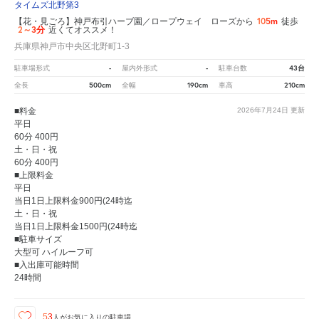
タイムズ北野第3
105m
【花・見ごろ】神戸布引ハーブ園／ロープウェイ ローズから
徒歩
2～3分
近くてオススメ！
兵庫県神戸市中央区北野町1-3
-
-
43台
駐車場形式
屋内外形式
駐車台数
500cm
190cm
210cm
全長
全幅
車高
■料金
2026年7月24日
更新
平日
60分 400円
土・日・祝
60分 400円
■上限料金
平日
当日1日上限料金900円(24時迄
土・日・祝
当日1日上限料金1500円(24時迄
■駐車サイズ
大型可 ハイルーフ可
■入出庫可能時間
24時間
53
人が
お気に入りの駐車場