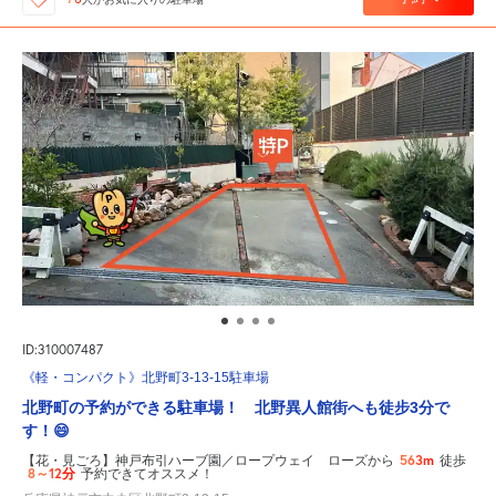
ID:310007487
《軽・コンパクト》北野町3-13-15駐車場
北野町の予約ができる駐車場！ 北野異人館街へも徒步3分で
す！😄
563m
【花・見ごろ】神戸布引ハーブ園／ロープウェイ ローズから
徒歩
8～12分
予約できてオススメ！