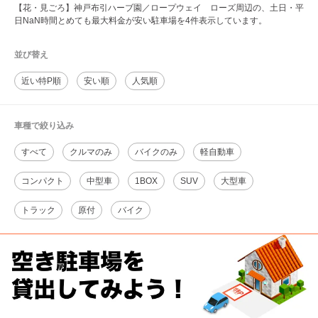
【花・見ごろ】神戸布引ハーブ園／ロープウェイ ローズ周辺の、土日・平
日NaN時間とめても最大料金が安い駐車場を4件表示しています。
並び替え
近い特P順
安い順
人気順
車種で絞り込み
すべて
クルマのみ
バイクのみ
軽自動車
コンパクト
中型車
1BOX
SUV
大型車
トラック
原付
バイク