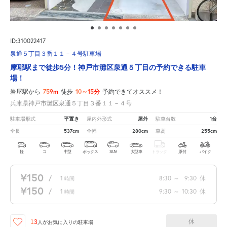
ID:310022417
泉通５丁目３番１１－４号駐車場
摩耶駅まで徒歩5分！神戸市灘区泉通５丁目の予約できる駐車
場！
759m
10～15分
岩屋駅から
徒歩
予約できてオススメ！
兵庫県神戸市灘区泉通５丁目３番１１－４号
平置き
屋外
1台
駐車場形式
屋内外形式
駐車台数
537cm
280cm
255cm
全長
全幅
車高
軽
コ
中型
ボックス
SUV
大型車
トラック
原付
バイク
¥150
/
1
8:30
～
9:30
休
時間
¥150
/
1
9:30
～
10:30
休
時間
休
13
人が
お気に入りの駐車場