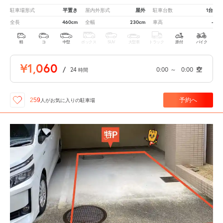
平置き
屋外
1台
駐車場形式
屋内外形式
駐車台数
460cm
230cm
-
全長
全幅
車高
軽
コ
中型
ボックス
SUV
大型車
トラック
原付
バイク
¥1,060
/
24
0:00
～
0:00
空
時間
予約へ
259
人が
お気に入りの駐車場