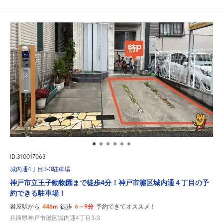
ID:310017063
城内通4丁目3-3駐車場
神戸市立王子動物園まで徒歩4分！神戸市灘区城内通４丁目の予
約できる駐車場！
446m
6～9分
岩屋駅から
徒歩
予約できてオススメ！
兵庫県神戸市灘区城内通4丁目3-3