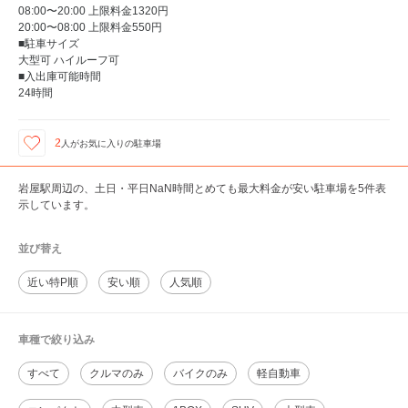
08:00〜20:00 上限料金1320円
20:00〜08:00 上限料金550円
■駐車サイズ
大型可 ハイルーフ可
■入出庫可能時間
24時間
2
人が
お気に入りの駐車場
岩屋駅周辺の、土日・平日NaN時間とめても最大料金が安い駐車場を5件表
示しています。
並び替え
近い特P順
安い順
人気順
車種で絞り込み
すべて
クルマのみ
バイクのみ
軽自動車