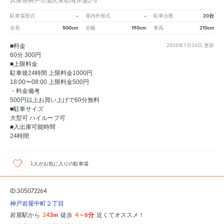
兵庫県神戸市灘区摩耶海岸通2-3
-
-
20台
駐車場形式
屋内外形式
駐車台数
500cm
190cm
210cm
全長
全幅
車高
■料金
2026年7月24日
更新
60分 300円
■上限料金
駐車後24時間 上限料金1000円
18:00〜08:00 上限料金500円
・料金備考
500円以上お買い上げで60分無料
■駐車サイズ
大型可 ハイルーフ可
■入出庫可能時間
24時間
1
人が
お気に入りの駐車場
ID:305072264
神戸岩屋中町２丁目
243m
4～6分
岩屋駅から
徒歩
近くてオススメ！