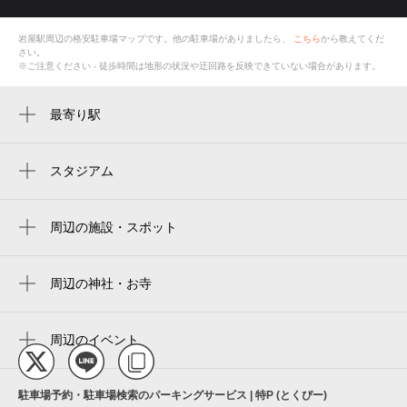
岩屋駅
周辺の格安
駐車場
マップです。他の駐車場がありましたら、
こちら
から教えてくだ
さい。
※ご注意ください - 徒歩時間は地形の状況や迂回路を反映できていない場合があります。
最寄り駅
岩屋駅
灘駅
スタジアム
周辺にスタジアムが見つかりませんでした。
西灘駅
周辺の施設・スポット
王子公園駅
阪神岩屋駅前自転車駐輪場
摩耶駅
ビリヤード岩屋
周辺の神社・お寺
春日野道駅
宝林寺
灘ohana保育園
春日野道駅
竜泉寺
周辺のイベント
岩屋青年会館
攻殻機動隊展 Ghost and the Shell（ゴ
大石駅
コベルコシステム
ースト アンド ザ シェル）(神戸)
駐車場予約・駐車場検索のパーキングサービス | 特P (とくぴー)