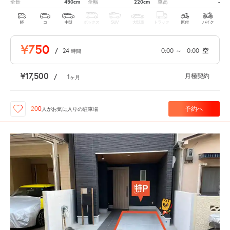
450cm
220cm
-
全長
全幅
車高
軽
コ
中型
ボックス
SUV
大型車
トラック
原付
バイク
¥750
/
24
0:00
～
0:00
空
時間
¥17,500
月極契約
/
1
ヶ月
予約へ
200
人が
お気に入りの駐車場