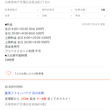
兵庫県神戸市灘区岩屋北町2丁目4
-
-
3台
駐車場形式
屋内外形式
駐車台数
-
-
-
全長
全幅
車高
■料金
2026年7月24日
更新
全日 8:00〜20:00 30分 100円
全日 20:00〜8:00 60分 100円
上限料金 全日 8:00〜20:00 1200円
上限料金 全日 20:00〜8:00 500円
現金使用可
プリペイドカード利用:不可
■入出庫可能時間
24時間
1
人が
お気に入りの駐車場
ID:305117090
阪高ファインパーク 日の出西
262m
4～6分
岩屋駅から
徒歩
近くてオススメ！
兵庫県神戸市灘区岩屋南町4番2