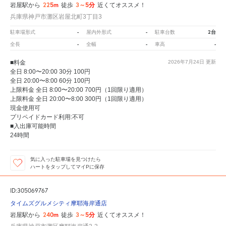
225m
3～5分
岩屋駅から
徒歩
近くてオススメ！
兵庫県神戸市灘区岩屋北町3丁目3
-
-
2台
駐車場形式
屋内外形式
駐車台数
-
-
-
全長
全幅
車高
■料金
2026年7月24日
更新
全日 8:00〜20:00 30分 100円
全日 20:00〜8:00 60分 100円
上限料金 全日 8:00〜20:00 700円（1回限り適用）
上限料金 全日 20:00〜8:00 300円（1回限り適用）
現金使用可
プリペイドカード利用:不可
■入出庫可能時間
24時間
気に入った駐車場を見つけたら
ハートをタップしてマイPに保存
ID:305069767
タイムズグルメシティ摩耶海岸通店
240m
3～5分
岩屋駅から
徒歩
近くてオススメ！