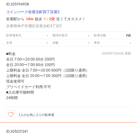
ID:305194908
コインパーク岩屋北町四丁目第2
68m
1～2分
岩屋駅から
徒歩
近くてオススメ！
兵庫県神戸市灘区岩屋北町4丁目5
-
-
5台
駐車場形式
屋内外形式
駐車台数
-
-
-
全長
全幅
車高
■料金
2026年7月24日
更新
全日 7:00〜20:00 60分 200円
全日 20:00〜7:00 60分 100円
上限料金 全日 7:00〜20:00 800円（1回限り適用）
上限料金 全日 20:00〜7:00 300円（1回限り適用）
現金使用可
プリペイドカード利用:不可
■入出庫可能時間
24時間
1
人が
お気に入りの駐車場
ID:305021241