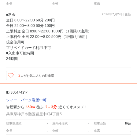
-
-
-
全長
全幅
車高
■料金
2026年7月24日
更新
全日 8:00〜22:00 60分 200円
全日 22:00〜8:00 60分 100円
上限料金 全日 8:00〜22:00 1000円（1回限り適用）
上限料金 全日 22:00〜8:00 500円（1回限り適用）
現金使用可
プリペイドカード利用:不可
■入出庫可能時間
24時間
2
人が
お気に入りの駐車場
ID:305174217
シィー・パーク岩屋中町
160m
2～3分
岩屋駅から
徒歩
近くてオススメ！
兵庫県神戸市灘区岩屋中町4丁目5
-
-
10台
駐車場形式
屋内外形式
駐車台数
-
-
-
全長
全幅
車高