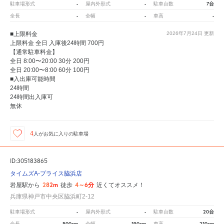
-
-
7台
駐車場形式
屋内外形式
駐車台数
-
-
-
全長
全幅
車高
■上限料金
2026年7月24日
更新
上限料金 全日 入庫後24時間 700円
【通常駐車料金】
全日 8:00〜20:00 30分 200円
全日 20:00〜8:00 60分 100円
■入出庫可能時間
24時間
24時間出入庫可
無休
4
人が
お気に入りの駐車場
ID:305183865
タイムズA-プライス脇浜店
282m
4～6分
岩屋駅から
徒歩
近くてオススメ！
兵庫県神戸市中央区脇浜町2-12
-
-
20台
駐車場形式
屋内外形式
駐車台数
500cm
190cm
210cm
全長
全幅
車高