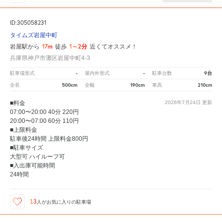
ID:305058231
タイムズ岩屋中町
17m
1～2分
岩屋駅から
徒歩
近くてオススメ！
兵庫県神戸市灘区岩屋中町4-3
-
-
9台
駐車場形式
屋内外形式
駐車台数
500cm
190cm
210cm
全長
全幅
車高
■料金
2026年7月24日
更新
07:00〜20:00 40分 220円
20:00〜07:00 60分 110円
■上限料金
駐車後24時間 上限料金800円
■駐車サイズ
大型可 ハイルーフ可
■入出庫可能時間
24時間
13
人が
お気に入りの駐車場