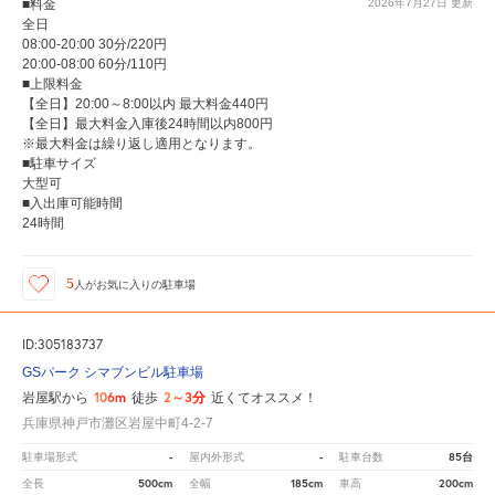
■料金
2026年7月27日
更新
全日
08:00-20:00 30分/220円
20:00-08:00 60分/110円
■上限料金
【全日】20:00～8:00以内 最大料金440円
【全日】最大料金入庫後24時間以内800円
※最大料金は繰り返し適用となります。
■駐車サイズ
大型可
■入出庫可能時間
24時間
5
人が
お気に入りの駐車場
ID:305183737
GSパーク シマブンビル駐車場
106m
2～3分
岩屋駅から
徒歩
近くてオススメ！
兵庫県神戸市灘区岩屋中町4-2-7
-
-
85台
駐車場形式
屋内外形式
駐車台数
500cm
185cm
200cm
全長
全幅
車高