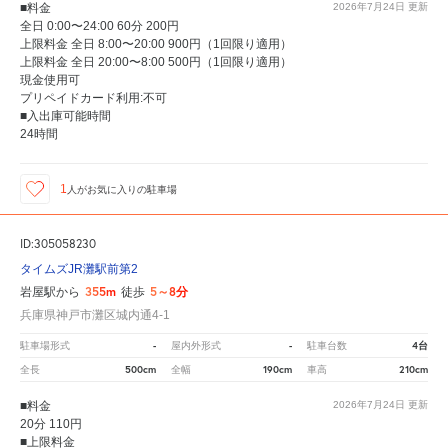
■料金
2026年7月24日
更新
全日 0:00〜24:00 60分 200円
上限料金 全日 8:00〜20:00 900円（1回限り適用）
上限料金 全日 20:00〜8:00 500円（1回限り適用）
現金使用可
プリペイドカード利用:不可
■入出庫可能時間
24時間
1
人が
お気に入りの駐車場
ID:305058230
タイムズJR灘駅前第2
355m
5～8分
岩屋駅から
徒歩
兵庫県神戸市灘区城内通4-1
-
-
4台
駐車場形式
屋内外形式
駐車台数
500cm
190cm
210cm
全長
全幅
車高
■料金
2026年7月24日
更新
20分 110円
■上限料金