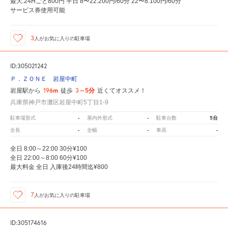
最大:24Hごと800円 平日 8〜22:200円/60分 22〜8:100円/60分
サービス券使用可能
3
人が
お気に入りの駐車場
ID:305021242
Ｐ．ＺＯＮＥ 岩屋中町
196m
3～5分
岩屋駅から
徒歩
近くてオススメ！
兵庫県神戸市灘区岩屋中町5丁目1-9
-
-
5台
駐車場形式
屋内外形式
駐車台数
-
-
-
全長
全幅
車高
全日 8:00～22:00 30分¥100
全日 22:00～8:00 60分¥100
最大料金 全日 入庫後24時間迄¥800
7
人が
お気に入りの駐車場
ID:305174616