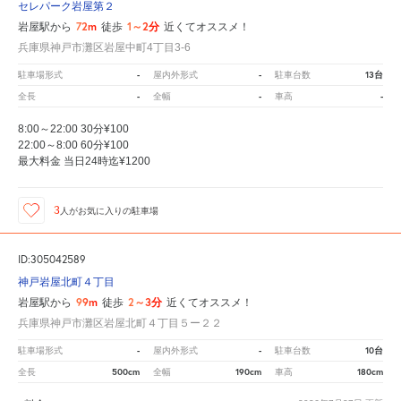
セレパーク岩屋第２
72m
1～2分
岩屋駅から
徒歩
近くてオススメ！
兵庫県神戸市灘区岩屋中町4丁目3-6
-
-
13台
駐車場形式
屋内外形式
駐車台数
-
-
-
全長
全幅
車高
8:00～22:00 30分¥100
22:00～8:00 60分¥100
最大料金 当日24時迄¥1200
3
人が
お気に入りの駐車場
ID:305042589
神戸岩屋北町４丁目
99m
2～3分
岩屋駅から
徒歩
近くてオススメ！
兵庫県神戸市灘区岩屋北町４丁目５ー２２
-
-
10台
駐車場形式
屋内外形式
駐車台数
500cm
190cm
180cm
全長
全幅
車高