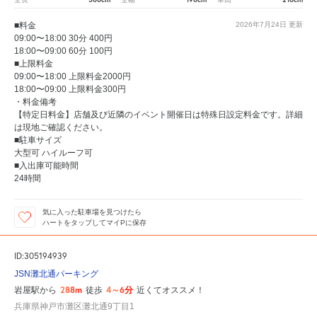
■料金
2026年7月24日
更新
09:00〜18:00 30分 400円
18:00〜09:00 60分 100円
■上限料金
09:00〜18:00 上限料金2000円
18:00〜09:00 上限料金300円
・料金備考
【特定日料金】店舗及び近隣のイベント開催日は特殊日設定料金です。詳細
は現地ご確認ください。
■駐車サイズ
大型可 ハイルーフ可
■入出庫可能時間
24時間
気に入った駐車場を見つけたら
ハートをタップしてマイPに保存
ID:305194939
JSN灘北通パーキング
288m
4～6分
岩屋駅から
徒歩
近くてオススメ！
兵庫県神戸市灘区灘北通9丁目1