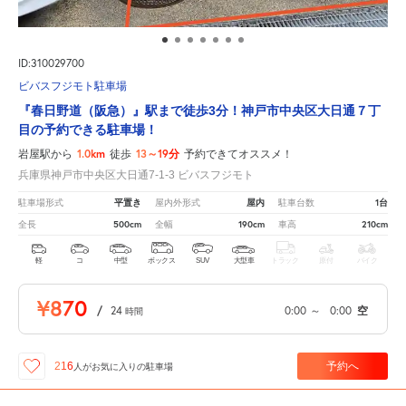
ID:310029700
ビバスフジモト駐車場
『春日野道（阪急）』駅まで徒歩3分！神戸市中央区大日通７丁
目の予約できる駐車場！
1.0km
13～19分
岩屋駅から
徒歩
予約できてオススメ！
兵庫県神戸市中央区大日通7-1-3 ビバスフジモト
平置き
屋内
1台
駐車場形式
屋内外形式
駐車台数
500cm
190cm
210cm
全長
全幅
車高
軽
コ
中型
ボックス
SUV
大型車
トラック
原付
バイク
¥870
/
24
0:00
～
0:00
空
時間
予約へ
216
人が
お気に入りの駐車場