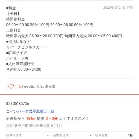
■料金
2026年7月24日
更新
【全日】
時間割料金
06:00〜20:00 30分 100円 20:00〜06:00 60分 100円
上限料金
時間帯内最大 06:00〜20:00 700円 時間帯内最大 20:00〜06:00 400円
■提携店舗など
リパークビジネスカード
■駐車サイズ
ハイルーフ可
■入出庫可能時間
その他 06:00〜24:00
1
人が
お気に入りの駐車場
ID:305183736
コインパーク岩屋北町五丁目
154m
2～3分
岩屋駅から
徒歩
近くてオススメ！
兵庫県神戸市灘区岩屋北町5丁目2
-
-
3台
駐車場形式
屋内外形式
駐車台数