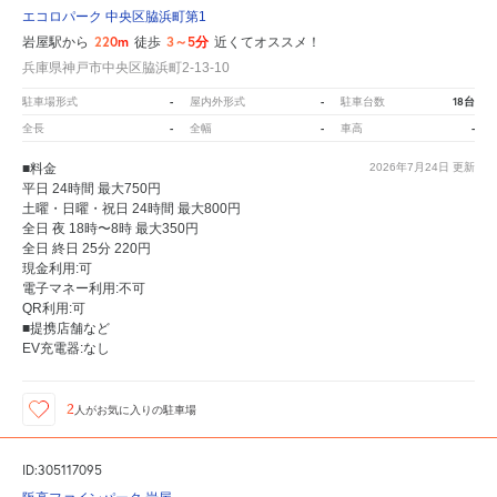
エコロパーク 中央区脇浜町第1
220m
3～5分
岩屋駅から
徒歩
近くてオススメ！
兵庫県神戸市中央区脇浜町2-13-10
-
-
18台
駐車場形式
屋内外形式
駐車台数
-
-
-
全長
全幅
車高
■料金
2026年7月24日
更新
平日 24時間 最大750円
土曜・日曜・祝日 24時間 最大800円
全日 夜 18時〜8時 最大350円
全日 終日 25分 220円
現金利用:可
電子マネー利用:不可
QR利用:可
■提携店舗など
EV充電器:なし
2
人が
お気に入りの駐車場
ID:305117095