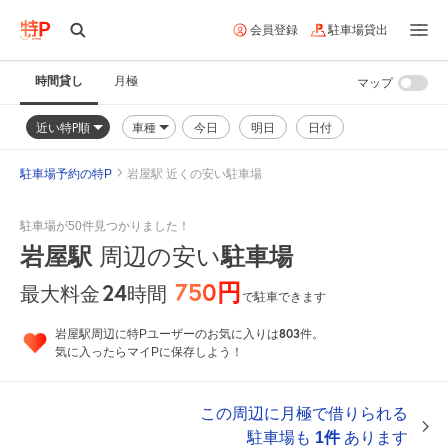
会員登録
駐車場貸出
時間貸し
月極
マップ
近い特P順
車種
今日
明日
日付
駐車場予約の特P
岩屋駅 近くの安い駐車場
駐車場が50件見つかりました！
岩屋駅
駐車場
周辺の安い
750円
24
時間
最大料金
で駐車できます
803
岩屋駅周辺に特Pユーザーのお気に入りは
件。
気に入ったらマイPに保存しよう！
この周辺に月極で借りられる
駐車場も
1件
あります