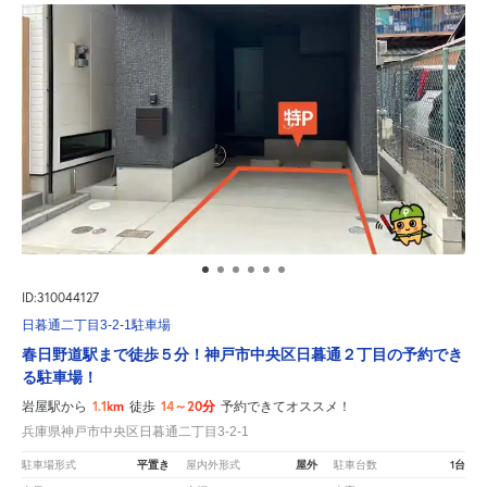
ID:310044127
日暮通二丁目3-2-1駐車場
春日野道駅まで徒歩５分！神戸市中央区日暮通２丁目の予約でき
る駐車場！
1.1km
14～20分
岩屋駅から
徒歩
予約できてオススメ！
兵庫県神戸市中央区日暮通二丁目3-2-1
平置き
屋外
1台
駐車場形式
屋内外形式
駐車台数