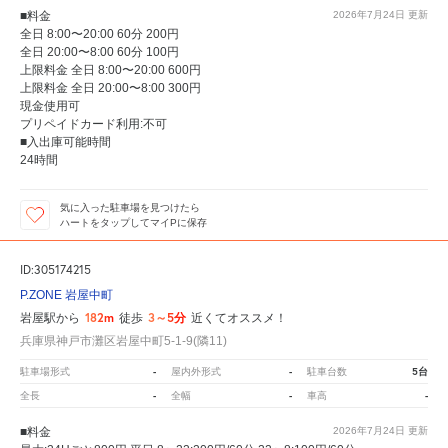
■料金
2026年7月24日
更新
全日 8:00〜20:00 60分 200円
全日 20:00〜8:00 60分 100円
上限料金 全日 8:00〜20:00 600円
上限料金 全日 20:00〜8:00 300円
現金使用可
プリペイドカード利用:不可
■入出庫可能時間
24時間
気に入った駐車場を見つけたら
ハートをタップしてマイPに保存
ID:305174215
P.ZONE 岩屋中町
182m
3～5分
岩屋駅から
徒歩
近くてオススメ！
兵庫県神戸市灘区岩屋中町5-1-9(隣11)
-
-
5台
駐車場形式
屋内外形式
駐車台数
-
-
-
全長
全幅
車高
■料金
2026年7月24日
更新