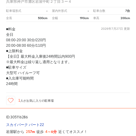
兵庫県神戸市灘区岩屋中町２丁目３ー４
-
-
7台
駐車場形式
屋内外形式
駐車台数
500cm
190cm
200cm
全長
全幅
車高
■料金
2026年7月27日
更新
全日
08:00-20:00 30分/220円
20:00-08:00 60分/110円
■上限料金
【全日】最大料金入庫後24時間以内900円
※最大料金は繰り返し適用となります。
■駐車サイズ
大型可 ハイルーフ可
■入出庫可能時間
24時間
1
人が
お気に入りの駐車場
ID:305116286
スカイパーク パート22
257m
4～6分
岩屋駅から
徒歩
近くてオススメ！