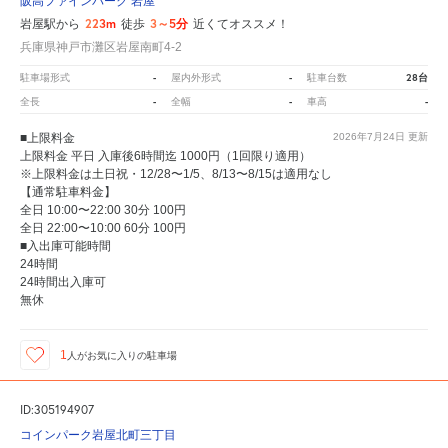
阪高ファインパーク 岩屋
223m
3～5分
岩屋駅から
徒歩
近くてオススメ！
兵庫県神戸市灘区岩屋南町4-2
-
-
28台
駐車場形式
屋内外形式
駐車台数
-
-
-
全長
全幅
車高
■上限料金
2026年7月24日
更新
上限料金 平日 入庫後6時間迄 1000円（1回限り適用）
※上限料金は土日祝・12/28〜1/5、8/13〜8/15は適用なし
【通常駐車料金】
全日 10:00〜22:00 30分 100円
全日 22:00〜10:00 60分 100円
■入出庫可能時間
24時間
24時間出入庫可
無休
1
人が
お気に入りの駐車場
ID:305194907
コインパーク岩屋北町三丁目