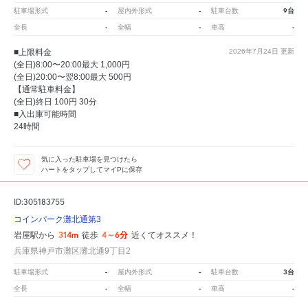
-
-
9台
駐車場形式
屋内外形式
駐車台数
-
-
-
全長
全幅
車高
■上限料金
2026年7月24日
更新
(全日)8:00〜20:00最大 1,000円
(全日)20:00〜翌8:00最大 500円
【通常駐車料金】
(全日)終日 100円 30分
■入出庫可能時間
24時間
気に入った駐車場を見つけたら
ハートをタップしてマイPに保存
ID:305183755
コインパーク灘北通第3
314m
4～6分
岩屋駅から
徒歩
近くてオススメ！
兵庫県神戸市灘区灘北通9丁目2
-
-
3台
駐車場形式
屋内外形式
駐車台数
-
-
-
全長
全幅
車高