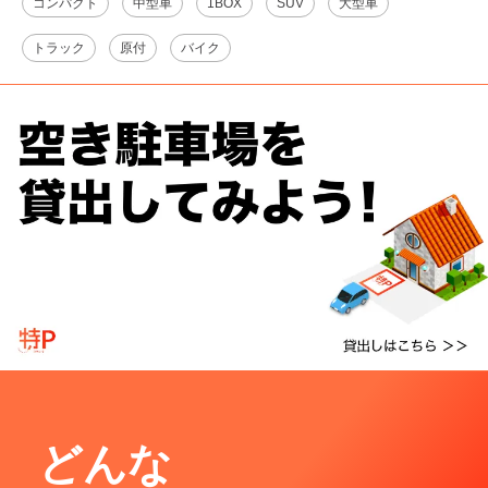
コンパクト
中型車
1BOX
SUV
大型車
トラック
原付
バイク
どんな