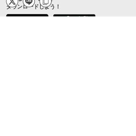
ダウンロードしよう！
ここから「インストール」して、便利な特Pアプリを
公式 X
GETしよう
公式 Facebook
特P
会員・利用規約
特定商取引法について
プライバシーポリシー