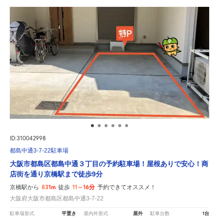
ID:310042998
都島中通3-7-22駐車場
大阪市都島区都島中通３丁目の予約駐車場！屋根ありで安心！商
店街を通り京橋駅まで徒歩9分
831m
11～16分
京橋駅から
徒歩
予約できてオススメ！
大阪府大阪市都島区都島中通3-7-22
平置き
屋外
1台
駐車場形式
屋内外形式
駐車台数