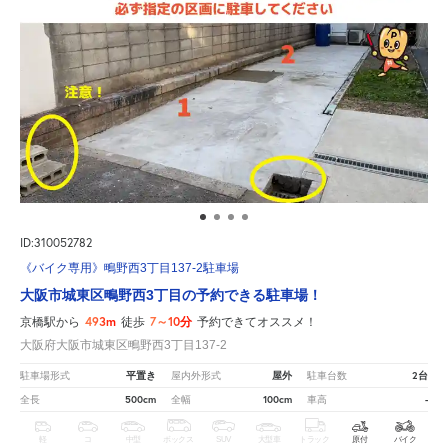
ID:310052782
《バイク専用》鴫野西3丁目137-2駐車場
大阪市城東区鴫野西3丁目の予約できる駐車場！
493m
7～10分
京橋駅から
徒歩
予約できてオススメ！
大阪府大阪市城東区鴫野西3丁目137-2
平置き
屋外
2台
駐車場形式
屋内外形式
駐車台数
500cm
100cm
-
全長
全幅
車高
軽
コ
中型
ボックス
SUV
大型車
トラック
原付
バイク