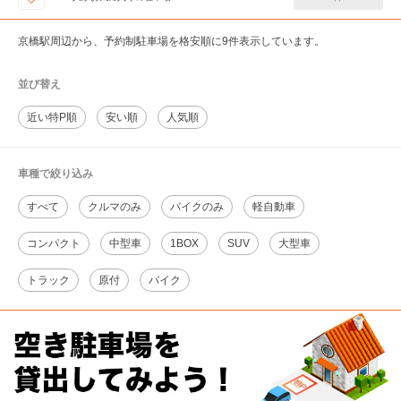
京橋駅周辺から、予約制駐車場を格安順に9件表示しています。
並び替え
近い特P順
安い順
人気順
車種で絞り込み
すべて
クルマのみ
バイクのみ
軽自動車
コンパクト
中型車
1BOX
SUV
大型車
トラック
原付
バイク