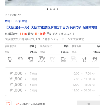
ID:310003781
片町1-9-37駐車場
【大阪城ホール】大阪市都島区片町1丁目の予約できる駐車場‼
861m
11～16分
京橋駅から
徒歩
予約できてオススメ！
大阪府大阪市都島区片町1-9-37 藤和シティーホームズ大阪城北
平置き
屋内
1台
駐車場形式
屋内外形式
駐車台数
515cm
250cm
180cm
全長
全幅
車高
軽
コ
中型
ボックス
SUV
大型車
トラック
原付
バイク
¥1,000
/
7
0:00
～
7:00
休
時間
¥1,500
/
5
7:00
～
12:00
休
時間
¥1,500
/
6
12:00
～
18:00
休
時間
¥1,000
/
2
18:00
～
20:00
休
時間
休
172
人が
お気に入りの駐車場