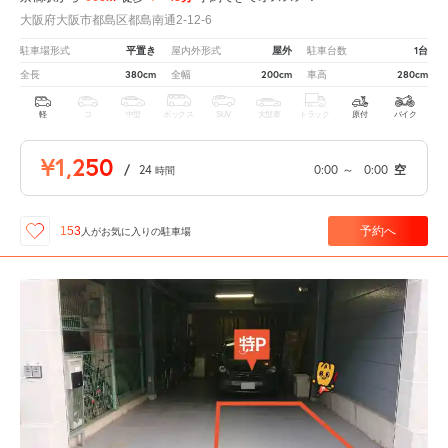
大阪府大阪市都島区都島南通2-12-6
平置き
屋外
1台
駐車場形式
屋内外形式
駐車台数
380cm
200cm
280cm
全長
全幅
車高
軽
コ
中型
ボックス
SUV
大型車
トラック
原付
バイク
¥1,250
/
24
0:00
～
0:00
空
時間
予約へ
153
人が
お気に入りの駐車場