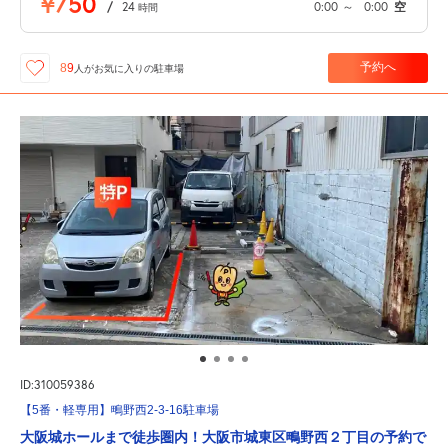
¥750
/
24
0:00
～
0:00
空
時間
予約へ
89
人が
お気に入りの駐車場
ID:310059386
【5番・軽専用】鴫野西2-3-16駐車場
大阪城ホールまで徒歩圏内！大阪市城東区鴫野西２丁目の予約で