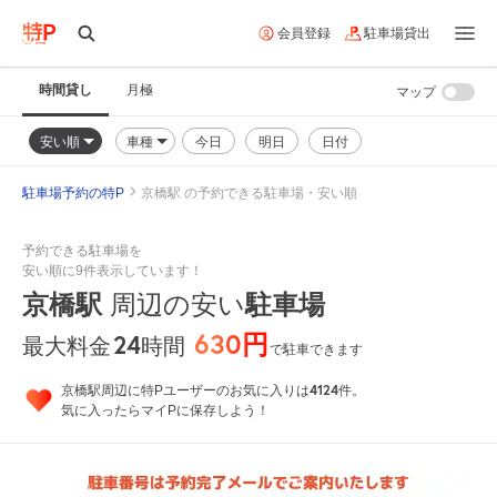
会員登録
駐車場貸出
時間貸し
月極
マップ
安い順
車種
今日
明日
日付
駐車場予約の特P
京橋駅 の予約できる駐車場・安い順
予約できる駐車場を
安い順に9件表示しています！
京橋駅
周辺の安い
駐車場
630円
24
時間
最大料金
で駐車できます
4124
京橋駅周辺に特Pユーザーのお気に入りは
件。
気に入ったらマイPに保存しよう！