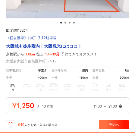
ID:310013264
《軽自動車》片町1-7-12駐車場
大阪城も徒歩圏内！大阪観光にはココ！
1.0km
13～19分
京橋駅から
徒歩
予約できてオススメ！
大阪府大阪市都島区片町1-7-12
平置き
屋内
1台
駐車場形式
屋内外形式
駐車台数
400cm
180cm
200cm
全長
全幅
車高
軽
コ
中型
ボックス
SUV
大型車
トラック
原付
バイク
¥1,250
/
10
11:00
～
21:00
空
時間
予約へ
640
人が
お気に入りの駐車場