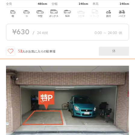
480cm
240cm
240cm
全長
全幅
車高
軽
コ
中型
ボックス
SUV
大型車
トラック
原付
バイク
¥630
/
24
0:00
～
24:00
休
時間
休
53
人が
お気に入りの駐車場