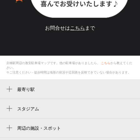
お問合せは
こちら
まで
京橋駅
周辺の激安
駐車場
マップです。他の駐車場がありましたら、
こちら
から教えてくだ
さい。
※ご注意ください - 徒歩時間は地形の状況や迂回路を反映できていない場合があります。
最寄り駅
京橋駅
大阪ビジネスパーク駅
スタジアム
キャプテン翼フィールド大阪梅田 in links
大阪城北詰駅
umeda
周辺の施設・スポット
大阪城公園駅
デジタルスタジオフォトメリリ