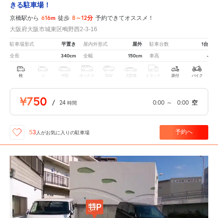
きる駐車場！
616m
8～12分
京橋駅から
徒歩
予約できてオススメ！
大阪府大阪市城東区鴫野西2-3-16
平置き
屋外
1台
駐車場形式
屋内外形式
駐車台数
340cm
150cm
-
全長
全幅
車高
軽
コ
中型
ボックス
SUV
大型車
トラック
原付
バイク
¥750
/
24
0:00
～
0:00
空
時間
予約へ
53
人が
お気に入りの駐車場