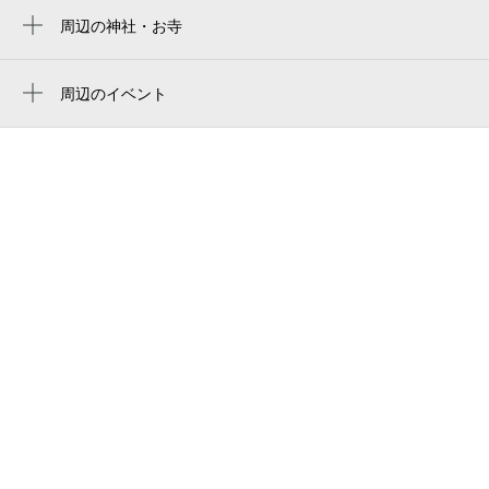
鴫野駅
きなりがらす京橋店
周辺の神社・お寺
蒲生四丁目駅
周辺に神社・お寺が見つかりませんでした。
大阪京橋郵便局
野江駅
周辺のイベント
京橋 大発ビル
アイス食べ放題！夢のポップ・アイス・フ
桜ノ宮駅
フォトスタジオｅｄｕ
ェス！夏のアフタヌーンティー
ビジネスホテルエイコープラザ
新潮劇院三十周年記念公演「京劇」／大阪
公演
ルナクレセント （luna crescent）
大阪コレギウム・ムジクム第133回大阪定期
５５ステーション京橋駅前店
公演
鴫野西1丁目 子育地蔵
市民公開講座「人とどうぶつの絆」
鴫野西1丁目 子育地蔵尊
THE BOTANICAL POOL（ザ ボタニカル
プール）
大阪貯金事務センタ－東野田町分館
シナモロール コラボレーションスイーツ
楽天モバイル 京橋店
ビュッフェ「Cinnamoroll Summer Sky
Trip（シナモロール サマー スカイ トリ
ップ）」