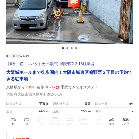
ID:310057439
【6番・軽コンパクトカー専用】鴫野西2-3-16駐車場
大阪城ホールまで徒歩圏内！大阪市城東区鴫野西２丁目の予約で
きる駐車場！
615m
8～12分
京橋駅から
徒歩
予約できてオススメ！
大阪府大阪市城東区鴫野西2-3-16
平置き
屋外
1台
駐車場形式
屋内外形式
駐車台数
440cm
200cm
-
全長
全幅
車高
軽
コ
中型
ボックス
SUV
大型車
トラック
原付
バイク