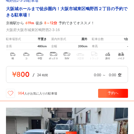
鴫野西2-3-16駐車場
大阪城ホールまで徒歩圏内！大阪市城東区鴫野西２丁目の予約で
きる駐車場！
619m
8～12分
京橋駅から
徒歩
予約できてオススメ！
大阪府大阪市城東区鴫野西2-3-16
平置き
屋外
1台
駐車場形式
屋内外形式
駐車台数
480cm
200cm
-
全長
全幅
車高
軽
コ
中型
ボックス
SUV
大型車
トラック
原付
バイク
¥800
/
24
0:00
～
0:00
空
時間
予約へ
964
人が
お気に入りの駐車場