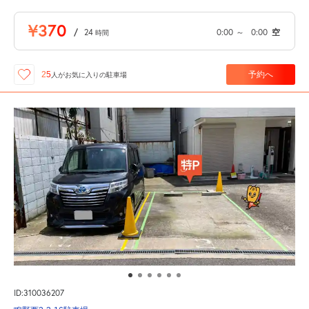
¥370
/
24
0:00
～
0:00
空
時間
予約へ
25
人が
お気に入りの駐車場
ID:310036207