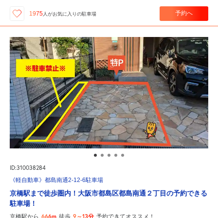
予約へ
1975
人が
お気に入りの駐車場
ID:310038284
《軽自動車》都島南通2-12-6駐車場
京橋駅まで徒歩圏内！大阪市都島区都島南通２丁目の予約できる
駐車場！
666m
9～13分
京橋駅から
徒歩
予約できてオススメ！