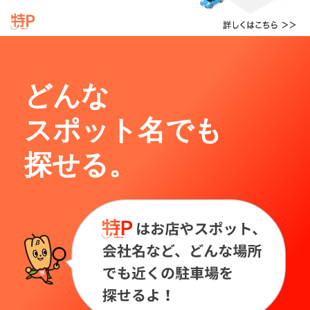
どんな
スポット名でも
探せる。