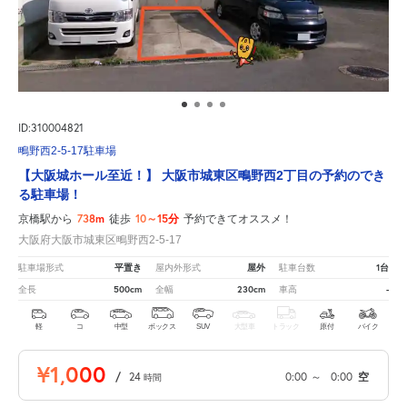
ID:310004821
鴫野西2-5-17駐車場
【大阪城ホール至近！】 大阪市城東区鴫野西2丁目の予約のでき
る駐車場！
738m
10～15分
京橋駅から
徒歩
予約できてオススメ！
大阪府大阪市城東区鴫野西2-5-17
平置き
屋外
1台
駐車場形式
屋内外形式
駐車台数
500cm
230cm
-
全長
全幅
車高
軽
コ
中型
ボックス
SUV
大型車
トラック
原付
バイク
¥1,000
/
24
0:00
～
0:00
空
時間