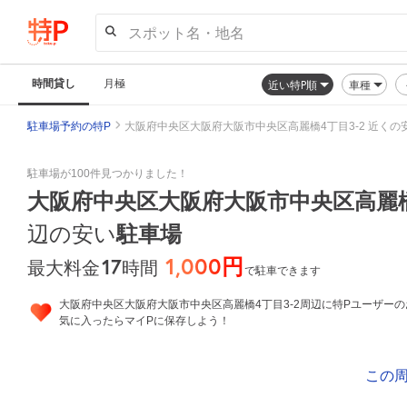
スポット名・地名
時間貸し
月極
近い特P順
車種
駐車場予約の特P
大阪府中央区大阪府大阪市中央区高麗橋4丁目3-2 近くの
駐車場が100件見つかりました！
大阪府中央区大阪府大阪市中央区高麗橋
辺の安い
駐車場
1,000円
17
時間
最大料金
で駐車できます
大阪府中央区大阪府大阪市中央区高麗橋4丁目3-2周辺に特Pユーザー
気に入ったらマイPに保存しよう！
この