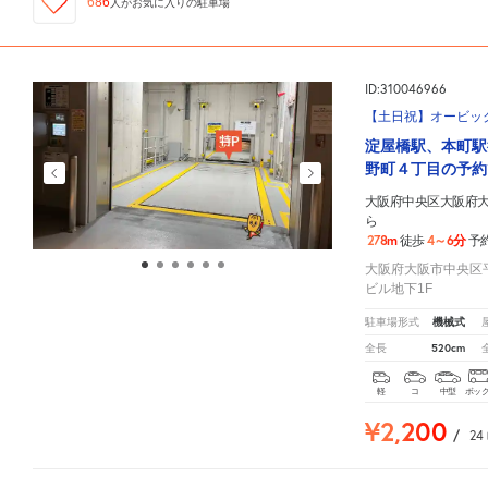
686
人が
お気に入りの駐車場
ID:310046966
【土日祝】オービッ
淀屋橋駅、本町駅
野町４丁目の予約
大阪府中央区大阪府大
ら
278m
4～6分
徒歩
予
大阪府大阪市中央区平
ビル地下1F
機械式
駐車場形式
520cm
全長
軽
コ
中型
ボッ
¥2,200
/
24