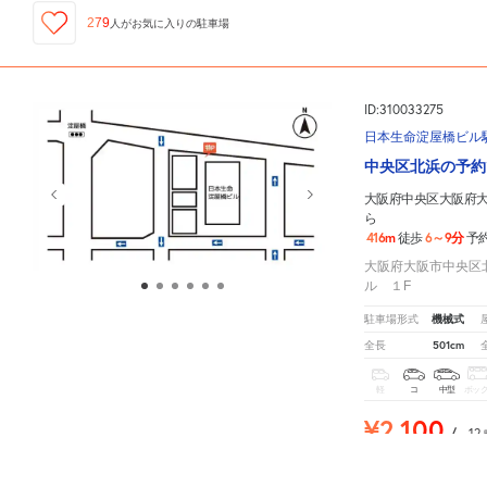
279
人が
お気に入りの駐車場
ID:310033275
日本生命淀屋橋ビル
中央区北浜の予約
大阪府中央区大阪府大
ら
416m
6～9分
徒歩
予
大阪府大阪市中央区北浜
ル １F
機械式
駐車場形式
501cm
全長
軽
コ
中型
ボッ
¥2,100
/
12
大阪府中央区大阪府大阪市中央区高麗橋4丁目3-2
周辺の格安
駐車場
マップです。他の駐車場が