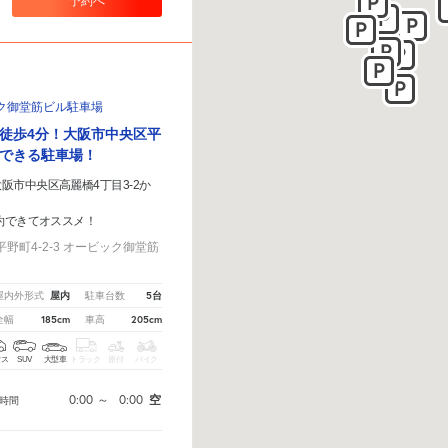
予約へ
ク御堂筋ビル駐車場
徒歩4分！大阪市中央区平
できる駐車場！
阪市中央区高麗橋4丁目3-2か
約できてオススメ！
野町4-2-3 オービック御堂筋
屋内
5台
屋内外形式
駐車台数
185cm
205cm
全幅
車高
クス
SUV
大型車
トラック
原付
バイク
0:00
～
0:00
空
時間