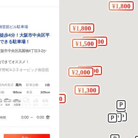
御堂筋ビル駐車場
徒歩4分！大阪市中央区平
できる駐車場！
阪市中央区高麗橋4丁目3-2か
約できてオススメ！
野町4-2-3 オービック御堂筋
屋内
2台
屋内外形式
駐車台数
185cm
205cm
全幅
車高
クス
SUV
大型車
トラック
原付
バイク
0:00
～
0:00
空
時間