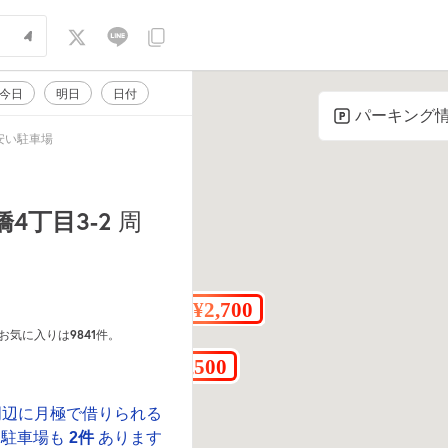
今日
明日
日付
パーキング
安い駐車場
4丁目3-2
周
9841
のお気に入りは
件。
周辺に月極で借りられる
駐車場も
2件
あります