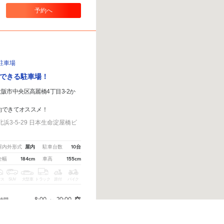
予約へ
駐車場
できる駐車場！
阪市中央区高麗橋4丁目3-2か
約できてオススメ！
3-5-29 日本生命淀屋橋ビ
屋内
10台
屋内外形式
駐車台数
184cm
155cm
全幅
車高
クス
SUV
大型車
トラック
原付
バイク
8:00
～
20:00
空
時間
ありましたら、
こちら
から教えてください。
※ご注意ください - 徒歩時間は地形の状況や迂回路を