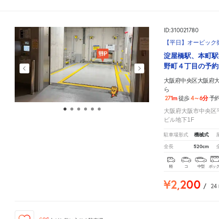
ID:310021780
【平日】オービック
淀屋橋駅、本町駅
野町４丁目の予約
大阪府中央区大阪府大
ら
271m
4～6分
徒歩
予
大阪府大阪市中央区平
ビル地下1F
機械式
駐車場形式
520cm
全長
軽
コ
中型
ボッ
¥2,200
/
24