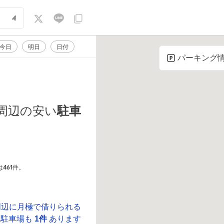
今日
明日
日付
パーキング
駐車
周辺の安い
461
は
件。
周辺に月極で借りられる
駐車場も
1件
あります