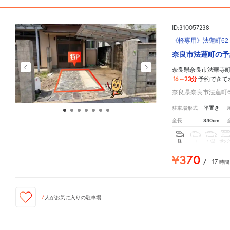
ID:310057238
《軽専用》法蓮町62
奈良市法蓮町の予
奈良県奈良市法華寺町
16～23分
予約できて
奈良県奈良市法蓮町62
平置き
駐車場形式
340cm
全長
軽
コ
中型
ボッ
¥370
/
17
時間
7
人が
お気に入りの駐車場