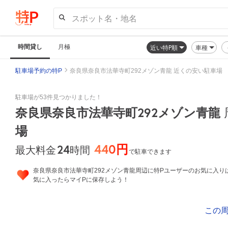
スポット名・地名
時間貸し
月極
近い特P順
車種
駐車場予約の特P
奈良県奈良市法華寺町292メゾン青龍 近くの安い駐車場
駐車場が53件見つかりました！
奈良県奈良市法華寺町292メゾン青龍
場
440円
24
時間
最大料金
で駐車できます
奈良県奈良市法華寺町292メゾン青龍周辺に特Pユーザーのお気に入り
気に入ったらマイPに保存しよう！
この