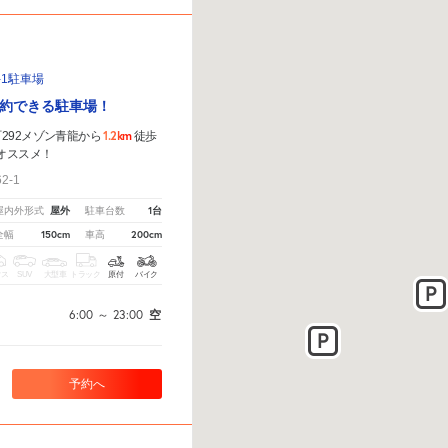
-1駐車場
約できる駐車場！
1.2km
292メゾン青龍から
徒歩
オススメ！
-1
屋外
1台
屋内外形式
駐車台数
150cm
200cm
全幅
車高
クス
SUV
大型車
トラック
原付
バイク
6:00
～
23:00
空
予約へ