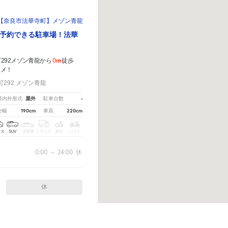
【奈良市法華寺町】メゾン青龍西駐車場
予約できる駐車場！法華
0m
292メゾン青龍から
徒歩
スメ！
292 メゾン青龍
屋外
-
屋内外形式
駐車台数
190cm
220cm
全幅
車高
クス
SUV
大型車
トラック
原付
バイク
0:00
～
24:00
休
休
ら、
こちら
から教えてください。
※ご注意ください - 徒歩時間は地形の状況や迂回路を反映できて