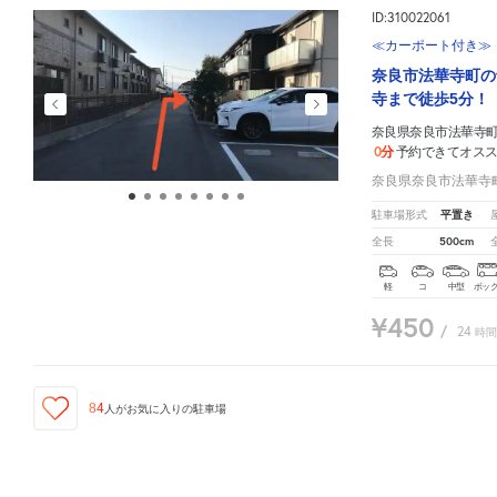
ID:310022061
≪カーポート付き≫
奈良市法華寺町の
寺まで徒歩5分！
奈良県奈良市法華寺町
0分
予約できてオス
奈良県奈良市法華寺町
平置き
駐車場形式
500cm
全長
軽
コ
中型
ボッ
¥450
/
24
時間
84
人が
お気に入りの駐車場
奈良県奈良市法華寺町292メゾン青龍
周辺の格安
駐車場
マップです。他の駐車場がありました
ID:310021859