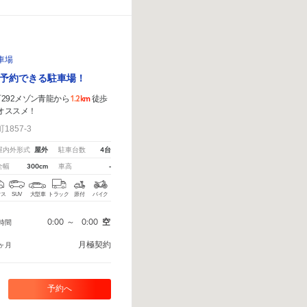
車場
予約できる駐車場！
1.2km
292メゾン青龍から
徒歩
オススメ！
857-3
屋外
4台
屋内外形式
駐車台数
300cm
-
全幅
車高
クス
SUV
大型車
トラック
原付
バイク
0:00
～
0:00
空
時間
月極契約
ヶ月
予約へ