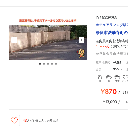
ID:310039283
ホテルアラマンダ駐
奈良市法華寺町の
奈良県奈良市法華寺町
15～22分
予約できて
奈良県奈良市法華寺町1
平置き
駐車場形式
500cm
全長
軽
コ
中型
ボッ
¥870
/
24
¥13,000
/
1
43
人が
お気に入りの駐車場