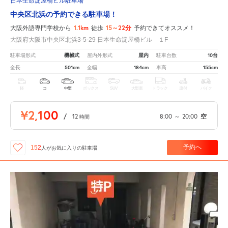
日本生命淀屋橋ビル駐車場
中央区北浜の予約できる駐車場！
1.1km
15～22分
大阪外語専門学校から
徒歩
予約できてオススメ！
大阪府大阪市中央区北浜3-5-29 日本生命淀屋橋ビル １F
機械式
屋内
10台
駐車場形式
屋内外形式
駐車台数
501cm
184cm
155cm
全長
全幅
車高
軽
コ
中型
ボックス
SUV
大型車
トラック
原付
バイク
¥2,100
/
12
8:00
～
20:00
空
時間
予約へ
152
人が
お気に入りの駐車場