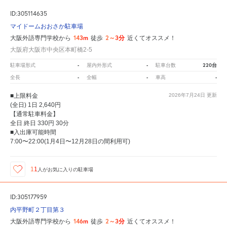
ID:305114635
マイドームおおさか駐車場
143m
2～3分
大阪外語専門学校から
徒歩
近くてオススメ！
大阪府大阪市中央区本町橋2-5
-
-
220台
駐車場形式
屋内外形式
駐車台数
-
-
-
全長
全幅
車高
■上限料金
2026年7月24日
更新
(全日) 1日 2,640円
【通常駐車料金】
全日 終日 330円 30分
■入出庫可能時間
7:00〜22:00(1月4日〜12月28日の間利用可)
11
人が
お気に入りの駐車場
ID:305177959
内平野町２丁目第３
146m
2～3分
大阪外語専門学校から
徒歩
近くてオススメ！