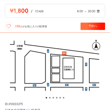
¥1,800
/
12
8:00
～
20:00
空
時間
予約へ
160
人が
お気に入りの駐車場
ID:310033275