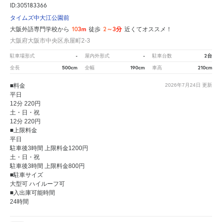
ID:305183366
タイムズ中大江公園前
103m
2～3分
大阪外語専門学校から
徒歩
近くてオススメ！
大阪府大阪市中央区糸屋町2-3
-
-
2台
駐車場形式
屋内外形式
駐車台数
500cm
190cm
210cm
全長
全幅
車高
■料金
2026年7月24日
更新
平日
12分 220円
土・日・祝
12分 220円
■上限料金
平日
駐車後3時間 上限料金1200円
土・日・祝
駐車後3時間 上限料金800円
■駐車サイズ
大型可 ハイルーフ可
■入出庫可能時間
24時間