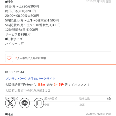
■料金
2026年7月24日
更新
終日(月〜土) 20分300円
終日(日祝) 60分200円
20:00〜08:00最大300円
5時間最大(月〜土/1〜6番車室)1,500円
5時間最大(月〜土/7〜10番車室)1,300円
12時間最大(日祝)900円
サービス券利用:可
■駐車サイズ
ハイルーフ可
5
人が
お気に入りの駐車場
ID:305172544
プレサンパーク 大手前パークサイド
188m
3～5分
大阪外語専門学校から
徒歩
近くてオススメ！
大阪府大阪市中央区糸屋町2-1-2
-
-
2台
駐車場形式
屋内外形式
駐車台数
-
-
-
全長
全幅
車高
■料金
2026年7月24日
更新