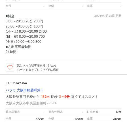
-
-
-
全長
全幅
車高
■料金
2026年7月24日
更新
8:00〜20:00 20分 200円
20:00〜8:00 60分 100円
(月〜土) 8:00〜20:00 2400
(日・祝) 8:00〜20:00 700
(全日) 20:00〜8:00 300
■入出庫可能時間
24時間
気に入った駐車場を見つけたら
ハートをタップしてマイPに保存
ID:305149364
パラカ 大阪市船越町第3
182m
3～5分
大阪外語専門学校から
徒歩
近くてオススメ！
大阪府大阪市中央区船越町2-3-14
-
-
10台
駐車場形式
屋内外形式
駐車台数
470cm
190cm
210cm
全長
全幅
車高