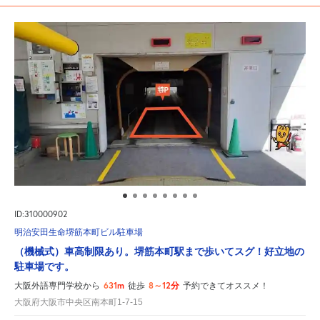
ID:310000902
明治安田生命堺筋本町ビル駐車場
（機械式）車高制限あり。堺筋本町駅まで歩いてスグ！好立地の
駐車場です。
631m
8～12分
大阪外語専門学校から
徒歩
予約できてオススメ！
大阪府大阪市中央区南本町1-7-15