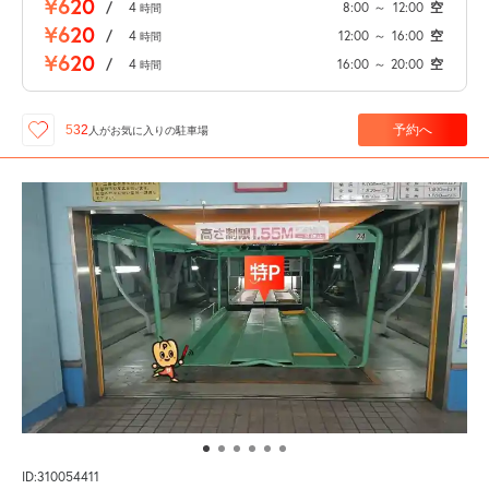
¥620
/
4
8:00
～
12:00
空
時間
¥620
/
4
12:00
～
16:00
空
時間
¥620
/
4
16:00
～
20:00
空
時間
予約へ
532
人が
お気に入りの駐車場
ID:310054411