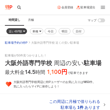
会員登録
駐車場貸出
時間貸し
月極
マップ
近い特P順
車種
今日
明日
日付
駐車場予約の特P
大阪外語専門学校 近くの安い駐車場
駐車場が50件見つかりました！
大阪外語専門学校
駐車場
周辺の安い
1,100円
14.5
時間
最大料金
で駐車できます
1853
大阪外語専門学校周辺に特Pユーザーのお気に入りは
件。
気に入ったらマイPに保存しよう！
この周辺に月極で借りられる
駐車場も
1件
あります