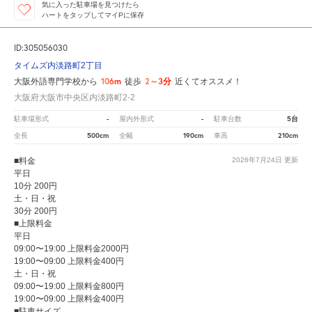
気に入った駐車場を見つけたら
ハートをタップしてマイPに保存
ID:305056030
タイムズ内淡路町2丁目
106m
2～3分
大阪外語専門学校から
徒歩
近くてオススメ！
大阪府大阪市中央区内淡路町2-2
-
-
5台
駐車場形式
屋内外形式
駐車台数
500cm
190cm
210cm
全長
全幅
車高
■料金
2026年7月24日
更新
平日
10分 200円
土・日・祝
30分 200円
■上限料金
平日
09:00〜19:00 上限料金2000円
19:00〜09:00 上限料金400円
土・日・祝
09:00〜19:00 上限料金800円
19:00〜09:00 上限料金400円
■駐車サイズ