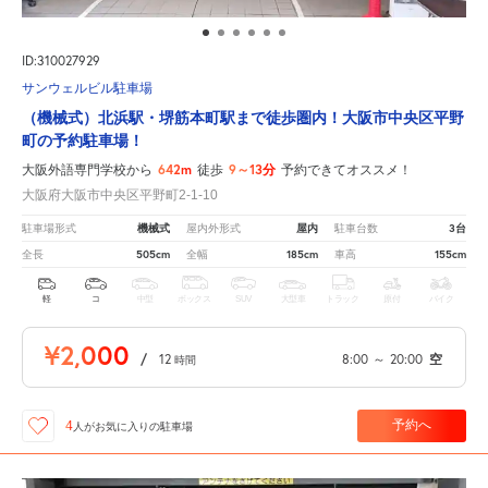
ID:310027929
サンウェルビル駐車場
（機械式）北浜駅・堺筋本町駅まで徒歩圏内！大阪市中央区平野
町の予約駐車場！
642m
9～13分
大阪外語専門学校から
徒歩
予約できてオススメ！
大阪府大阪市中央区平野町2-1-10
機械式
屋内
3台
駐車場形式
屋内外形式
駐車台数
505cm
185cm
155cm
全長
全幅
車高
軽
コ
中型
ボックス
SUV
大型車
トラック
原付
バイク
¥2,000
/
12
8:00
～
20:00
空
時間
予約へ
4
人が
お気に入りの駐車場