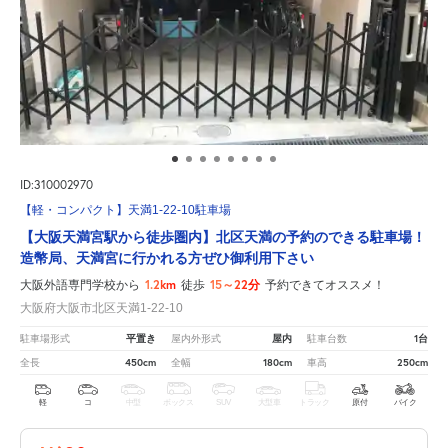
ID:310002970
【軽・コンパクト】天満1-22-10駐車場
【大阪天満宮駅から徒歩圏内】北区天満の予約のできる駐車場！
造幣局、天満宮に行かれる方ぜひ御利用下さい
1.2km
15～22分
大阪外語専門学校から
徒歩
予約できてオススメ！
大阪府大阪市北区天満1-22-10
平置き
屋内
1台
駐車場形式
屋内外形式
駐車台数
450cm
180cm
250cm
全長
全幅
車高
軽
コ
中型
ボックス
SUV
大型車
トラック
原付
バイク