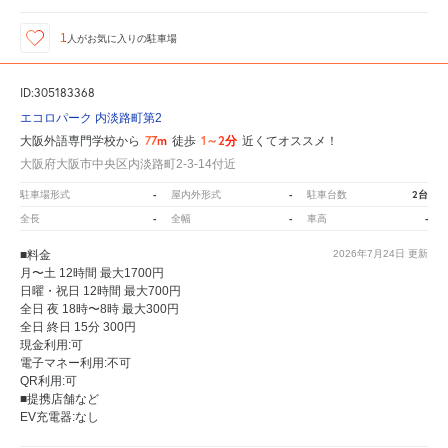
1
人が
お気に入りの駐車場
ID:305183368
エコロパーク 内淡路町第2
77m
1～2分
大阪外語専門学校から
徒歩
近くてオススメ！
大阪府大阪市中央区内淡路町2-3-14付近
-
-
2台
駐車場形式
屋内外形式
駐車台数
-
-
-
全長
全幅
車高
■料金
2026年7月24日
更新
月〜土 12時間 最大1700円
日曜・祝日 12時間 最大700円
全日 夜 18時〜8時 最大300円
全日 終日 15分 300円
現金利用:可
電子マネー利用:不可
QR利用:可
■提携店舗など
EV充電器:なし