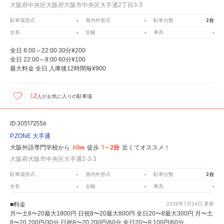
大阪府中央区大阪府大阪市中央区大手通2丁目3-3
-
-
2台
駐車場形式
屋内外形式
駐車台数
-
-
-
全長
全幅
車高
全日 8:00～22:00 30分¥200
全日 22:00～8:00 60分¥100
最大料金 全日 入庫後12時間毎¥900
12
人が
お気に入りの駐車場
ID:305172556
P.ZONE 大手通
60m
1～2分
大阪外語専門学校から
徒歩
近くてオススメ！
大阪府大阪市中央区大手通2-3-3
-
-
2台
駐車場形式
屋内外形式
駐車台数
-
-
-
全長
全幅
車高
■料金
2026年7月24日
更新
月〜土8〜20最大1800円 日祝8〜20最大800円 全日20〜8最大300円 月〜土
8〜20 200円/30分 日祝8〜20 200円/60分 全日20〜8:100円/60分