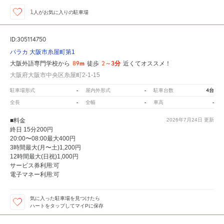
1
人が
お気に入りの駐車場
ID:305114750
パラカ 大阪市糸屋町第1
89m
2～3分
大阪外語専門学校から
徒歩
近くてオススメ！
大阪府大阪市中央区糸屋町2-1-15
-
-
4台
駐車場形式
屋内外形式
駐車台数
-
-
-
全長
全幅
車高
■料金
2026年7月24日
更新
終日 15分200円
20:00〜08:00最大400円
3時間最大(月〜土)1,200円
12時間最大(日祝)1,000円
サービス券利用:可
電子マネー利用:可
気に入った駐車場を見つけたら
ハートをタップしてマイPに保存