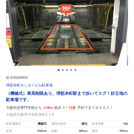
ID:310000901
堺筋本町センタービル駐車場
（機械式）車高制限あり。堺筋本町駅まで歩いてスグ！好立地の
駐車場です。
648m
9～13分
大阪外語専門学校から
徒歩
予約できてオススメ！
大阪府大阪市中央区本町2-1-6
機械式
屋内
5台
駐車場形式
屋内外形式
駐車台数
505cm
185cm
155cm
全長
全幅
車高