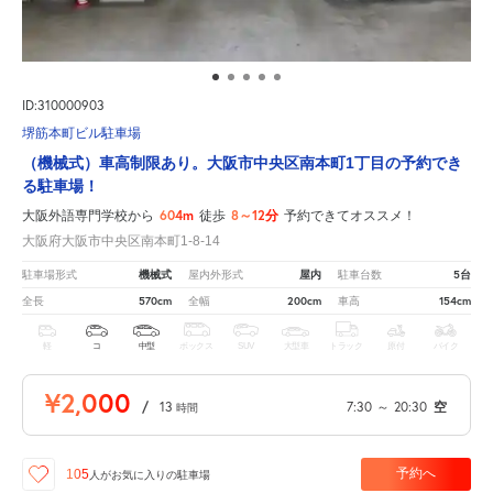
ID:310000903
堺筋本町ビル駐車場
（機械式）車高制限あり。大阪市中央区南本町1丁目の予約でき
る駐車場！
604m
8～12分
大阪外語専門学校から
徒歩
予約できてオススメ！
大阪府大阪市中央区南本町1-8-14
機械式
屋内
5台
駐車場形式
屋内外形式
駐車台数
570cm
200cm
154cm
全長
全幅
車高
軽
コ
中型
ボックス
SUV
大型車
トラック
原付
バイク
¥2,000
/
13
7:30
～
20:30
空
時間
予約へ
105
人が
お気に入りの駐車場