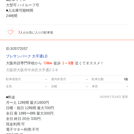
大型可 ハイルーフ可
■入出庫可能時間
24時間
3
人が
お気に入りの駐車場
ID:305172557
プレサンパーク 大手通LD
138m
2～3分
大阪外語専門学校から
徒歩
近くてオススメ！
大阪府大阪市中央区大手通2-1-8
-
-
1台
駐車場形式
屋内外形式
駐車台数
-
-
-
全長
全幅
車高
■料金
2026年7月24日
更新
月〜土 12時間 最大1800円
日曜・祝日 12時間 最大700円
全日 夜 18時〜8時 最大300円
全日 終日 20分 330円
現金利用:可
電子マネー利用:不可