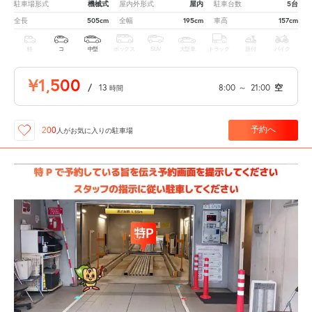
機械式
屋内
5台
駐車場形式
屋内外形式
駐車台数
505cm
195cm
157cm
全長
全幅
車高
軽
コ
中型
ボックス
SUV
大型車
トラック
原付
バイク
¥1,500
/
13
8:00
～
21:00
空
時間
予約へ
200
人が
お気に入りの駐車場