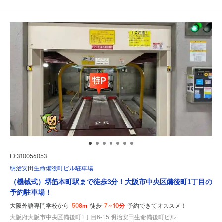
ID:310056053
明治安田生命備後町ビル駐車場
（機械式）堺筋本町駅まで徒歩3分！大阪市中央区備後町1丁目の
予約駐車場！
508m
7～10分
大阪外語専門学校から
徒歩
予約できてオススメ！
大阪府大阪市中央区備後町1丁目6-15 明治安田生命備後町ビル