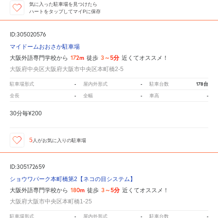
気に入った駐車場を見つけたら
ハートをタップしてマイPに保存
ID:305020576
マイドームおおさか駐車場
172m
3～5分
大阪外語専門学校から
徒歩
近くてオススメ！
大阪府中央区大阪府大阪市中央区本町橋2-5
-
-
178台
駐車場形式
屋内外形式
駐車台数
-
-
-
全長
全幅
車高
30分毎¥200
5
人が
お気に入りの駐車場
ID:305172659
ショウワパーク本町橋第2【ネコの目システム】
180m
3～5分
大阪外語専門学校から
徒歩
近くてオススメ！
大阪府大阪市中央区本町橋1-25
-
-
-
駐車場形式
屋内外形式
駐車台数