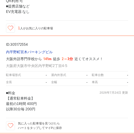
QR利用:可
■提携店舗など
EV充電器:なし
1
人が
お気に入りの駐車場
ID:305172554
内平野町宮木パーキングビル
141m
2～3分
大阪外語専門学校から
徒歩
近くてオススメ！
大阪府大阪市中央区内平野町2丁目4-5
-
-
-
駐車場形式
屋内外形式
駐車台数
-
-
-
全長
全幅
車高
■料金
2026年7月24日
更新
【通常駐車料金】
最初の1時間 400円
以降30分毎 200円
気に入った駐車場を見つけたら
ハートをタップしてマイPに保存