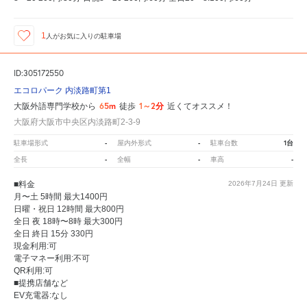
1
人が
お気に入りの駐車場
ID:305172550
エコロパーク 内淡路町第1
65m
1～2分
大阪外語専門学校から
徒歩
近くてオススメ！
大阪府大阪市中央区内淡路町2-3-9
-
-
1台
駐車場形式
屋内外形式
駐車台数
-
-
-
全長
全幅
車高
■料金
2026年7月24日
更新
月〜土 5時間 最大1400円
日曜・祝日 12時間 最大800円
全日 夜 18時〜8時 最大300円
全日 終日 15分 330円
現金利用:可
電子マネー利用:不可
QR利用:可
■提携店舗など
EV充電器:なし