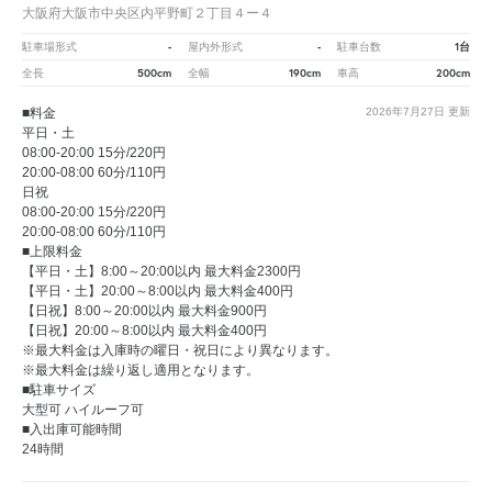
大阪府大阪市中央区内平野町２丁目４ー４
-
-
1台
駐車場形式
屋内外形式
駐車台数
500cm
190cm
200cm
全長
全幅
車高
■料金
2026年7月27日
更新
平日・土
08:00-20:00 15分/220円
20:00-08:00 60分/110円
日祝
08:00-20:00 15分/220円
20:00-08:00 60分/110円
■上限料金
【平日・土】8:00～20:00以内 最大料金2300円
【平日・土】20:00～8:00以内 最大料金400円
【日祝】8:00～20:00以内 最大料金900円
【日祝】20:00～8:00以内 最大料金400円
※最大料金は入庫時の曜日・祝日により異なります。
※最大料金は繰り返し適用となります。
■駐車サイズ
大型可 ハイルーフ可
■入出庫可能時間
24時間