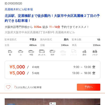
ID:310035020
高麗橋木村ビル駐車場
北浜駅、淀屋橋駅まで徒歩圏内！大阪市中央区高麗橋２丁目の予
約できる駐車場！
805m
11～16分
大阪外語専門学校から
徒歩
予約できてオススメ！
大阪府大阪市中央区高麗橋2丁目4番9号 高麗橋木村ビル
平置き
屋内
1台
駐車場形式
屋内外形式
駐車台数
480cm
240cm
220cm
全長
全幅
車高
軽
コ
中型
ボックス
SUV
大型車
トラック
原付
バイク
¥5,000
/
4
9:00
～
13:00
空
時間
¥5,000
/
5
13:00
～
18:00
空
時間
予約へ
7
人が
お気に入りの駐車場