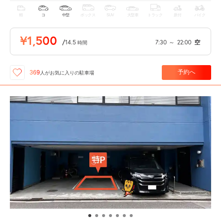
軽
コ
中型
ボックス
SUV
大型車
トラック
原付
バイク
¥1,500
/
14.5
7:30
～
22:00
空
時間
予約へ
369
人が
お気に入りの駐車場