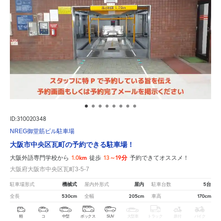
ID:310020348
NREG御堂筋ビル駐車場
大阪市中央区瓦町の予約できる駐車場！
1.0km
13～19分
大阪外語専門学校から
徒歩
予約できてオススメ！
大阪府大阪市中央区瓦町3-5-7
機械式
屋内
5台
駐車場形式
屋内外形式
駐車台数
530cm
205cm
170cm
全長
全幅
車高
軽
コ
中型
ボックス
SUV
大型車
トラック
原付
バイク