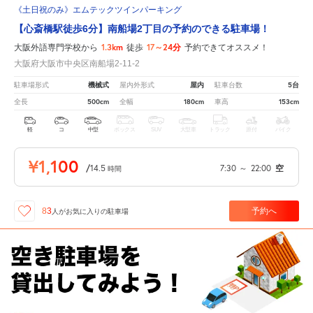
《土日祝のみ》エムテックツインパーキング
【心斎橋駅徒歩6分】南船場2丁目の予約のできる駐車場！
1.3km
17～24分
大阪外語専門学校から
徒歩
予約できてオススメ！
大阪府大阪市中央区南船場2-11-2
機械式
屋内
5台
駐車場形式
屋内外形式
駐車台数
500cm
180cm
153cm
全長
全幅
車高
軽
コ
中型
ボックス
SUV
大型車
トラック
原付
バイク
¥1,100
/
14.5
7:30
～
22:00
空
時間
予約へ
83
人が
お気に入りの駐車場