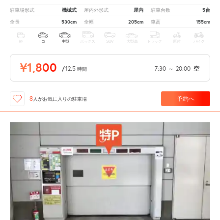
機械式
屋内
5台
駐車場形式
屋内外形式
駐車台数
530cm
205cm
155cm
全長
全幅
車高
軽
コ
中型
ボックス
SUV
大型車
トラック
原付
バイク
¥1,800
/
12.5
7:30
～
20:00
空
時間
予約へ
8
人が
お気に入りの駐車場