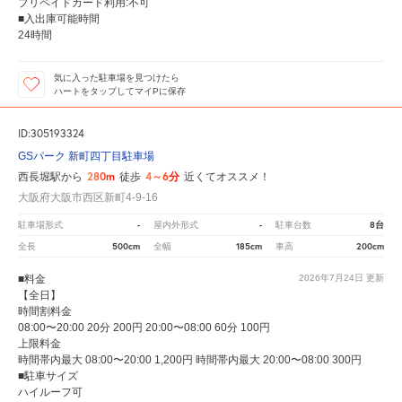
プリペイドカード利用:不可
■入出庫可能時間
24時間
気に入った駐車場を見つけたら
ハートをタップしてマイPに保存
ID:305193324
GSパーク 新町四丁目駐車場
280m
4～6分
西長堀駅から
徒歩
近くてオススメ！
大阪府大阪市西区新町4-9-16
-
-
8台
駐車場形式
屋内外形式
駐車台数
500cm
185cm
200cm
全長
全幅
車高
■料金
2026年7月24日
更新
【全日】
時間割料金
08:00〜20:00 20分 200円 20:00〜08:00 60分 100円
上限料金
時間帯内最大 08:00〜20:00 1,200円 時間帯内最大 20:00〜08:00 300円
■駐車サイズ
ハイルーフ可