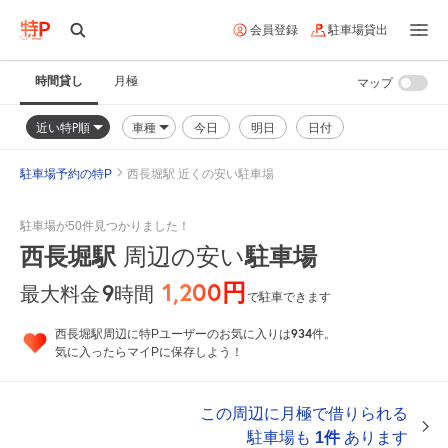
会員登録
駐車場貸出
時間貸し
月極
マップ
近い特P順
車種
今日
明日
日付
駐車場予約の特P
西長堀駅 近くの安い駐車場
駐車場が50件見つかりました！
西長堀駅
周辺の安い
駐車場
1,200円
9
時間
最大料金
で駐車できます
934
西長堀駅周辺に特Pユーザーのお気に入りは
件。
気に入ったらマイPに保存しよう！
この周辺に月極で借りられる
駐車場も
1件
あります