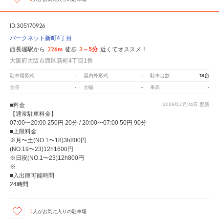
ID:305170926
パークネット新町4丁目
226m
3～5分
西長堀駅から
徒歩
近くてオススメ！
大阪府大阪市西区新町4丁目1番
-
-
18台
駐車場形式
屋内外形式
駐車台数
-
-
-
全長
全幅
車高
■料金
2026年7月24日
更新
【通常駐車料金】
07:00〜20:00 250円 20分 / 20:00〜07:00 50円 90分
■上限料金
※月〜土(NO.1〜18)3h800円
(NO.19〜23)12h1600円
※日祝(NO.1〜23)12h800円
※
■入出庫可能時間
24時間
1
人が
お気に入りの駐車場