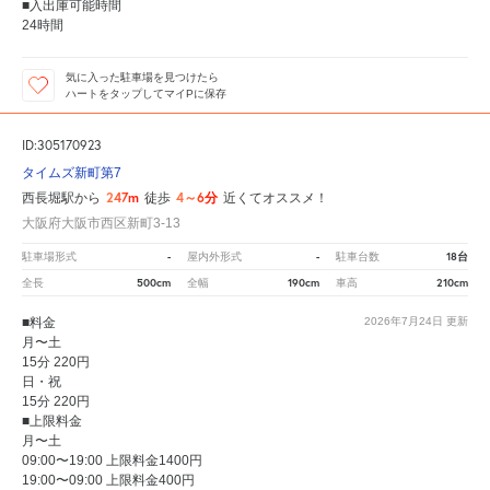
■入出庫可能時間
24時間
気に入った駐車場を見つけたら
ハートをタップしてマイPに保存
ID:305170923
タイムズ新町第7
247m
4～6分
西長堀駅から
徒歩
近くてオススメ！
大阪府大阪市西区新町3-13
-
-
18台
駐車場形式
屋内外形式
駐車台数
500cm
190cm
210cm
全長
全幅
車高
■料金
2026年7月24日
更新
月〜土
15分 220円
日・祝
15分 220円
■上限料金
月〜土
09:00〜19:00 上限料金1400円
19:00〜09:00 上限料金400円