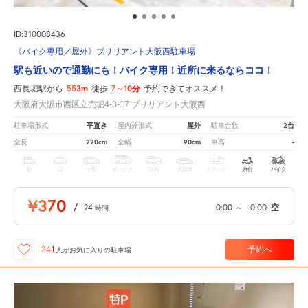
ID:310008436
《バイク専用／屋外》ブリリアント大阪西駐車場
駅も近いので通勤にも！バイク専用！近所に来るならココ！
553m
7～10分
西長堀駅から
徒歩
予約できてオススメ！
大阪府大阪市西区立売堀4-3-17 ブリリアント大阪西
平置き
屋外
2台
駐車場形式
屋内外形式
駐車台数
220cm
90cm
-
全長
全幅
車高
軽
コ
中型
ボックス
SUV
大型車
トラック
原付
バイク
¥370
/
24
0:00
～
0:00
空
時間
予約へ
241
人が
お気に入りの駐車場