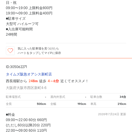
日・祝
09:00〜19:00 上限料金800円
19:00〜09:00 上限料金400円
■駐車サイズ
大型可 ハイルーフ可
■入出庫可能時間
24時間
気に入った駐車場を見つけたら
ハートをタップしてマイPに保存
ID:305062271
タイムズ阪急オアシス新町店
248m
4～6分
西長堀駅から
徒歩
近くてオススメ！
大阪府大阪市西区新町4-6
-
-
34台
駐車場形式
屋内外形式
駐車台数
500cm
190cm
210cm
全長
全幅
車高
■料金
2026年7月24日
更新
09:00〜22:00 60分 660円
(ただし60分以降20分 220円
22:00〜09:00 60分 110円