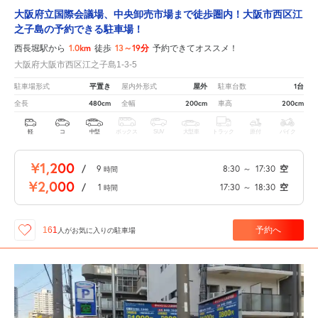
大阪府立国際会議場、中央卸売市場まで徒歩圏内！大阪市西区江
之子島の予約できる駐車場！
1.0km
13～19分
西長堀駅から
徒歩
予約できてオススメ！
大阪府大阪市西区江之子島1-3-5
平置き
屋外
1台
駐車場形式
屋内外形式
駐車台数
480cm
200cm
200cm
全長
全幅
車高
軽
コ
中型
ボックス
SUV
大型車
トラック
原付
バイク
¥1,200
/
9
8:30
～
17:30
空
時間
¥2,000
/
1
17:30
～
18:30
空
時間
予約へ
161
人が
お気に入りの駐車場