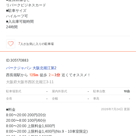
リパークビジネスカード
■駐車サイズ
ハイルーフ可
■入出庫可能時間
24時間
7
人が
お気に入りの駐車場
ID:305170883
パークジャパン 大阪北堀江第2
125m
2～3分
西長堀駅から
徒歩
近くてオススメ！
大阪府大阪市西区北堀江3-11
-
-
10台
駐車場形式
屋内外形式
駐車台数
-
-
-
全長
全幅
車高
■料金
2026年7月24日
更新
8:00〜20:00 200円/20分
20:00〜8:00 100円/60分
8:00〜20:00 上限料金1,600円
8:00〜20:00 上限料金1,400円(No.9・10車室限定)