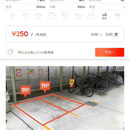
220cm
90cm
-
全長
全幅
車高
軽
コ
中型
ボックス
SUV
大型車
トラック
原付
バイク
¥250
/
24
0:00
～
0:00
空
時間
予約へ
86
人が
お気に入りの駐車場