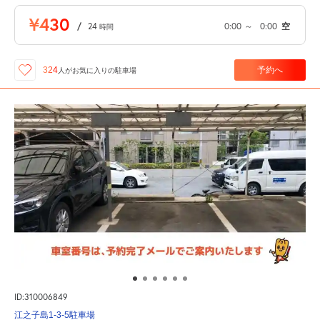
¥430
/
24
0:00
～
0:00
空
時間
予約へ
324
人が
お気に入りの駐車場
ID:310006849
江之子島1-3-5駐車場