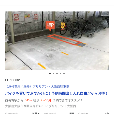
ID:310008655
《原付専用／屋外》ブリリアント大阪西駐車場
バイクを置いておでかけに！予約時間出し入れ自由だからお得！
541m
7～10分
西長堀駅から
徒歩
予約できてオススメ！
大阪府大阪市西区立売堀4-3-17 ブリリアント大阪西
平置き
屋外
1台
駐車場形式
屋内外形式
駐車台数