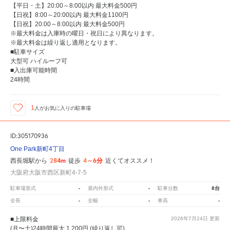
【平日・土】20:00～8:00以内 最大料金500円
【日祝】8:00～20:00以内 最大料金1100円
【日祝】20:00～8:00以内 最大料金500円
※最大料金は入庫時の曜日・祝日により異なります。
※最大料金は繰り返し適用となります。
■駐車サイズ
大型可 ハイルーフ可
■入出庫可能時間
24時間
1
人が
お気に入りの駐車場
ID:305170936
One Park新町4丁目
284m
4～6分
西長堀駅から
徒歩
近くてオススメ！
大阪府大阪市西区新町4-7-5
-
-
8台
駐車場形式
屋内外形式
駐車台数
-
-
-
全長
全幅
車高
■上限料金
2026年7月24日
更新
(月〜土)24時間最大 1,200円 (繰り返し可)