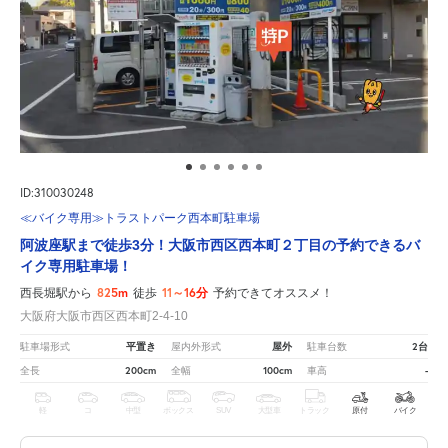
ID:310030248
≪バイク専用≫トラストパーク西本町駐車場
阿波座駅まで徒歩3分！大阪市西区西本町２丁目の予約できるバ
イク専用駐車場！
825m
11～16分
西長堀駅から
徒歩
予約できてオススメ！
大阪府大阪市西区西本町2-4-10
平置き
屋外
2台
駐車場形式
屋内外形式
駐車台数
200cm
100cm
-
全長
全幅
車高
軽
コ
中型
ボックス
SUV
大型車
トラック
原付
バイク