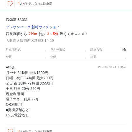
4
人が
お気に入りの駐車場
ID:305183031
プレサンパーク 新町ウィズジョイ
219m
3～5分
西長堀駅から
徒歩
近くてオススメ！
大阪府大阪市西区新町3-14-19
-
-
1台
駐車場形式
屋内外形式
駐車台数
-
-
-
全長
全幅
車高
■料金
2026年7月24日
更新
月〜土 24時間 最大1600円
日曜・祝日 24時間 最大700円
全日 夜 18時〜9時 最大550円
全日 終日 20分 220円
現金利用:可
電子マネー利用:不可
QR利用:可
■提携店舗など
EV充電器:なし
3
人が
お気に入りの駐車場