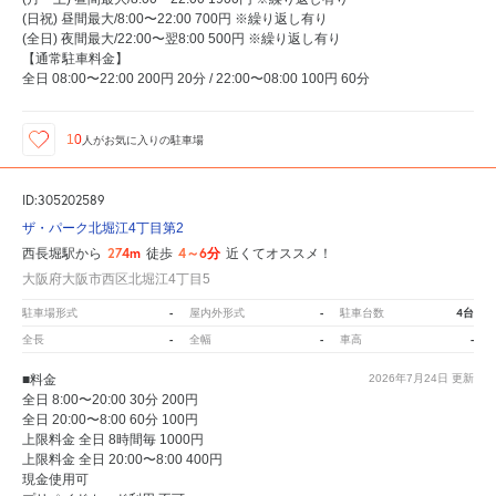
(日祝) 昼間最大/8:00〜22:00 700円 ※繰り返し有り
(全日) 夜間最大/22:00〜翌8:00 500円 ※繰り返し有り
【通常駐車料金】
全日 08:00〜22:00 200円 20分 / 22:00〜08:00 100円 60分
10
人が
お気に入りの駐車場
ID:305202589
ザ・パーク北堀江4丁目第2
274m
4～6分
西長堀駅から
徒歩
近くてオススメ！
大阪府大阪市西区北堀江4丁目5
-
-
4台
駐車場形式
屋内外形式
駐車台数
-
-
-
全長
全幅
車高
■料金
2026年7月24日
更新
全日 8:00〜20:00 30分 200円
全日 20:00〜8:00 60分 100円
上限料金 全日 8時間毎 1000円
上限料金 全日 20:00〜8:00 400円
現金使用可