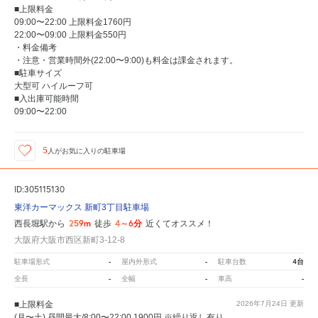
■上限料金
09:00〜22:00 上限料金1760円
22:00〜09:00 上限料金550円
・料金備考
・注意・営業時間外(22:00〜9:00)も料金は課金されます。
■駐車サイズ
大型可 ハイルーフ可
■入出庫可能時間
09:00〜22:00
5
人が
お気に入りの駐車場
ID:305115130
東洋カーマックス 新町3丁目駐車場
259m
4～6分
西長堀駅から
徒歩
近くてオススメ！
大阪府大阪市西区新町3-12-8
-
-
4台
駐車場形式
屋内外形式
駐車台数
-
-
-
全長
全幅
車高
■上限料金
2026年7月24日
更新
(月〜土) 昼間最大/8:00〜22:00 1900円 ※繰り返し有り