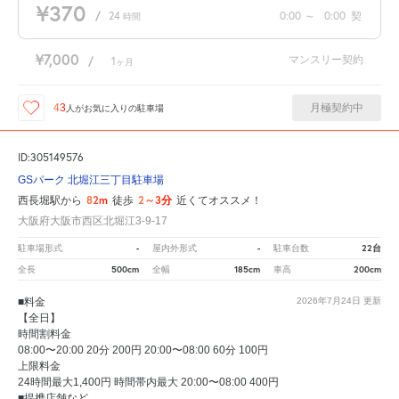
¥370
/
24
0:00
～
0:00
契
時間
¥7,000
マンスリー契約
/
1
ヶ月
月極契約中
43
人が
お気に入りの駐車場
ID:305149576
GSパーク 北堀江三丁目駐車場
82m
2～3分
西長堀駅から
徒歩
近くてオススメ！
大阪府大阪市西区北堀江3-9-17
-
-
22台
駐車場形式
屋内外形式
駐車台数
500cm
185cm
200cm
全長
全幅
車高
■料金
2026年7月24日
更新
【全日】
時間割料金
08:00〜20:00 20分 200円 20:00〜08:00 60分 100円
上限料金
24時間最大1,400円 時間帯内最大 20:00〜08:00 400円
■提携店舗など