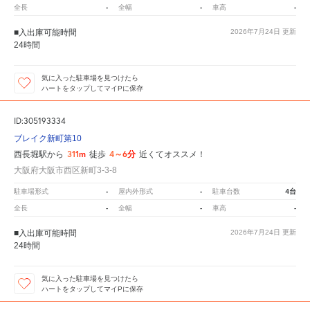
-
-
-
全長
全幅
車高
■入出庫可能時間
2026年7月24日
更新
24時間
気に入った駐車場を見つけたら
ハートをタップしてマイPに保存
ID:305193334
ブレイク新町第10
311m
4～6分
西長堀駅から
徒歩
近くてオススメ！
大阪府大阪市西区新町3-3-8
-
-
4台
駐車場形式
屋内外形式
駐車台数
-
-
-
全長
全幅
車高
■入出庫可能時間
2026年7月24日
更新
24時間
気に入った駐車場を見つけたら
ハートをタップしてマイPに保存