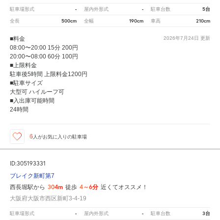
-
-
5台
駐車場形式
屋内外形式
駐車台数
500cm
190cm
210cm
全長
全幅
車高
■料金
2026年7月24日
更新
08:00〜20:00 15分 200円
20:00〜08:00 60分 100円
■上限料金
駐車後5時間 上限料金1200円
■駐車サイズ
大型可 ハイルーフ可
■入出庫可能時間
24時間
6
人が
お気に入りの駐車場
ID:305193331
ブレイク新町第7
304m
4～6分
西長堀駅から
徒歩
近くてオススメ！
大阪府大阪市西区新町3-4-19
-
-
3台
駐車場形式
屋内外形式
駐車台数