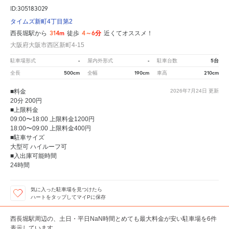
ID:305183029
タイムズ新町4丁目第2
314m
4～6分
西長堀駅から
徒歩
近くてオススメ！
大阪府大阪市西区新町4-15
-
-
5台
駐車場形式
屋内外形式
駐車台数
500cm
190cm
210cm
全長
全幅
車高
■料金
2026年7月24日
更新
20分 200円
■上限料金
09:00〜18:00 上限料金1200円
18:00〜09:00 上限料金400円
■駐車サイズ
大型可 ハイルーフ可
■入出庫可能時間
24時間
気に入った駐車場を見つけたら
ハートをタップしてマイPに保存
西長堀駅周辺の、土日・平日NaN時間とめても最大料金が安い駐車場を6件
表示しています。