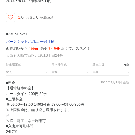
20:00〜8:00 上限料金500円
1
人が
お気に入りの駐車場
ID:305115271
パークネット北堀江(一部月極)
166m
3～5分
西長堀駅から
徒歩
近くてオススメ！
大阪府大阪市西区北堀江3丁目24番
-
-
14台
駐車場形式
屋内外形式
駐車台数
-
-
-
全長
全幅
車高
■料金
2026年7月24日
更新
【通常駐車料金】
オールタイム 200円 20分
■上限料金
昼 09:00〜18:00 1400円 夜 18:00〜09:00 800円
※上限料金は、繰り返し適用されます。
※
※IC・電子マネー利用可
■入出庫可能時間
24時間