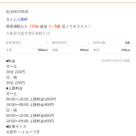
ID:305170920
タイムズ新町
237m
3～5分
西長堀駅から
徒歩
近くてオススメ！
大阪府大阪市西区新町3-14
-
-
6台
駐車場形式
屋内外形式
駐車台数
500cm
190cm
210cm
全長
全幅
車高
■料金
2026年7月24日
更新
月〜土
20分 220円
日・祝
20分 220円
■上限料金
月〜土
09:00〜18:00 上限料金1600円
18:00〜09:00 上限料金400円
日・祝
09:00〜18:00 上限料金800円
18:00〜09:00 上限料金400円
■駐車サイズ
大型可 ハイルーフ可