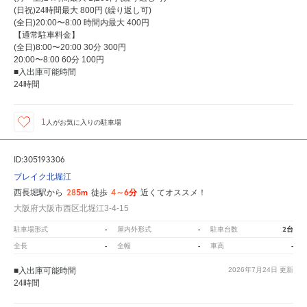
(日祝)24時間最大 800円 (繰り返し可)
(全日)20:00〜8:00 時間内最大 400円
【通常駐車料金】
(全日)8:00〜20:00 30分 300円
20:00〜8:00 60分 100円
■入出庫可能時間
24時間
1
人が
お気に入りの駐車場
ID:305193306
ブレイク北堀江
285m
4～6分
西長堀駅から
徒歩
近くてオススメ！
大阪府大阪市西区北堀江3-4-15
-
-
2台
駐車場形式
屋内外形式
駐車台数
-
-
-
全長
全幅
車高
■入出庫可能時間
2026年7月24日
更新
24時間