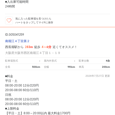
■入出庫可能時間
24時間
気に入った駐車場を見つけたら
ハートをタップしてマイPに保存
ID:305041259
南堀江４丁目第２
283m
4～6分
西長堀駅から
徒歩
近くてオススメ！
大阪府大阪市西区南堀江４丁目１－１９
-
-
4台
駐車場形式
屋内外形式
駐車台数
500cm
190cm
200cm
全長
全幅
車高
■料金
2026年7月27日
更新
平日・土
08:00-20:00 12分/220円
20:00-08:00 60分/110円
日祝
08:00-20:00 12分/220円
20:00-08:00 60分/110円
■上限料金
【平日・土】8:00～20:00以内 最大料金1700円