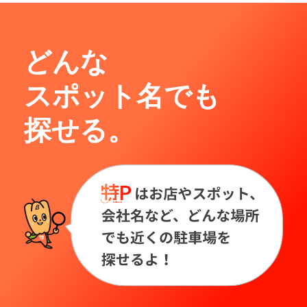
どんな
スポット名でも
探せる。