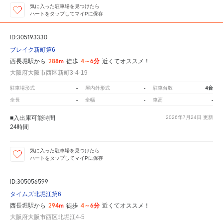
気に入った駐車場を見つけたら
ハートをタップしてマイPに保存
ID:305193330
ブレイク新町第6
288m
4～6分
西長堀駅から
徒歩
近くてオススメ！
大阪府大阪市西区新町3-4-19
-
-
4台
駐車場形式
屋内外形式
駐車台数
-
-
-
全長
全幅
車高
■入出庫可能時間
2026年7月24日
更新
24時間
気に入った駐車場を見つけたら
ハートをタップしてマイPに保存
ID:305056599
タイムズ北堀江第6
294m
4～6分
西長堀駅から
徒歩
近くてオススメ！
大阪府大阪市西区北堀江4-5