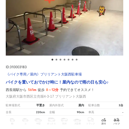
ID:310003183
《バイク専用／屋内》ブリリアント大阪西駐車場
バイクを置いておでかけ時に！屋内なので雨の日も安心♪
561m
8～12分
西長堀駅から
徒歩
予約できてオススメ！
大阪府大阪市西区立売堀4-3-17 ブリリアント大阪西
平置き
屋内
3台
駐車場形式
屋内外形式
駐車台数
220cm
90cm
-
全長
全幅
車高
軽
コ
中型
ボックス
SUV
大型車
トラック
原付
バイク