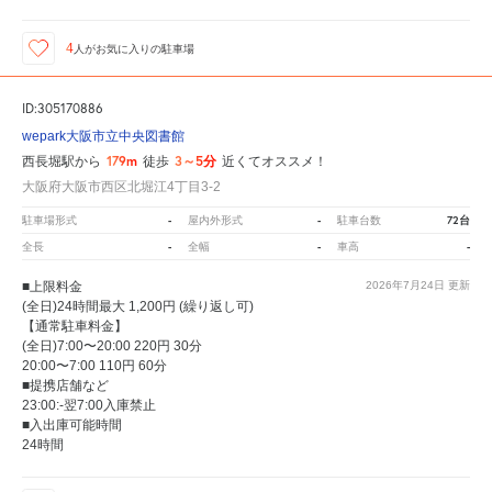
4
人が
お気に入りの駐車場
ID:305170886
wepark大阪市立中央図書館
179m
3～5分
西長堀駅から
徒歩
近くてオススメ！
大阪府大阪市西区北堀江4丁目3-2
-
-
72台
駐車場形式
屋内外形式
駐車台数
-
-
-
全長
全幅
車高
■上限料金
2026年7月24日
更新
(全日)24時間最大 1,200円 (繰り返し可)
【通常駐車料金】
(全日)7:00〜20:00 220円 30分
20:00〜7:00 110円 60分
■提携店舗など
23:00:-翌7:00入庫禁止
■入出庫可能時間
24時間