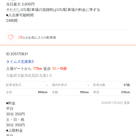
当日最大 3,600円
※ただしUSJ駐車場の混雑時はUSJ駐車場の料金に準ずる
■入出庫可能時間
24時間
20
人が
お気に入りの駐車場
ID:305170831
タイムズ北港第3
775m
10～15分
入場ゲートから
徒歩
大阪府大阪市此花区北港1-3
-
-
27台
駐車場形式
屋内外形式
駐車台数
500cm
190cm
210cm
全長
全幅
車高
■料金
2026年7月24日
更新
平日
30分 350円
土・日・祝
30分 350円
■上限料金