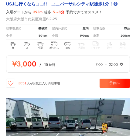
USJに行くならココ!! ユニバーサルシティ駅徒歩1分！😄
393m
5～8分
入場ゲートから
徒歩
予約できてオススメ！
大阪府大阪市此花区島屋6-2-25
機械式
屋内
15台
駐車場形式
屋内外形式
駐車台数
501cm
190cm
200cm
全長
全幅
車高
軽
コ
中型
ボックス
SUV
大型車
トラック
原付
バイク
¥3,000
/
15
7:00
～
22:00
空
時間
予約へ
3651
人が
お気に入りの駐車場