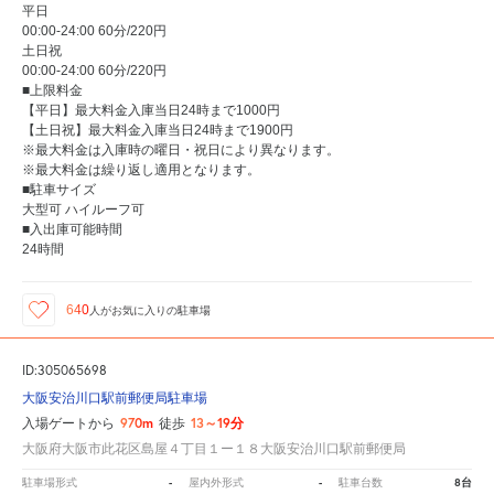
平日
00:00-24:00 60分/220円
土日祝
00:00-24:00 60分/220円
■上限料金
【平日】最大料金入庫当日24時まで1000円
【土日祝】最大料金入庫当日24時まで1900円
※最大料金は入庫時の曜日・祝日により異なります。
※最大料金は繰り返し適用となります。
■駐車サイズ
大型可 ハイルーフ可
■入出庫可能時間
24時間
640
人が
お気に入りの駐車場
ID:305065698
大阪安治川口駅前郵便局駐車場
970m
13～19分
入場ゲートから
徒歩
大阪府大阪市此花区島屋４丁目１ー１８大阪安治川口駅前郵便局
-
-
8台
駐車場形式
屋内外形式
駐車台数