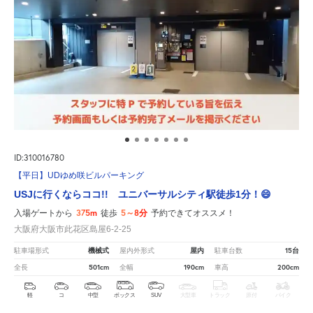
ID:310016780
【平日】UDゆめ咲ビルパーキング
USJに行くならココ!! ユニバーサルシティ駅徒歩1分！😄
375m
5～8分
入場ゲートから
徒歩
予約できてオススメ！
大阪府大阪市此花区島屋6-2-25
機械式
屋内
15台
駐車場形式
屋内外形式
駐車台数
501cm
190cm
200cm
全長
全幅
車高
軽
コ
中型
ボックス
SUV
大型車
トラック
原付
バイク