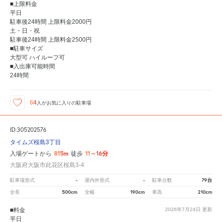
■上限料金
平日
駐車後24時間 上限料金2000円
土・日・祝
駐車後24時間 上限料金2500円
■駐車サイズ
大型可 ハイルーフ可
■入出庫可能時間
24時間
64
人が
お気に入りの駐車場
ID:305202576
タイムズ桜島3丁目
815m
11～16分
入場ゲートから
徒歩
大阪府大阪市此花区桜島3-4
-
-
79台
駐車場形式
屋内外形式
駐車台数
500cm
190cm
210cm
全長
全幅
車高
■料金
2026年7月24日
更新
平日