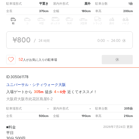
平置き
屋外
1台
駐車場形式
屋内外形式
駐車台数
370cm
180cm
200cm
全長
全幅
車高
軽
コ
中型
ボックス
SUV
大型車
トラック
原付
バイク
¥800
/
24
0:00
～
24:00
休
時間
休
52
人が
お気に入りの駐車場
ID:305061178
ユニバーサル・シティウォーク大阪
305m
4～6分
入場ゲートから
徒歩
近くてオススメ！
大阪府大阪市此花区島屋6-2
-
-
205台
駐車場形式
屋内外形式
駐車台数
500cm
190cm
210cm
全長
全幅
車高
■料金
2026年7月24日
更新
平日
30分 500円