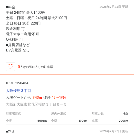
■料金
2026年7月24日
更新
平日 24時間 最大1400円
土曜・日曜・祝日 24時間 最大2100円
全日 終日 30分 220円
現金利用:可
電子マネー利用:不可
QR利用:可
■提携店舗など
EV充電器:なし
5
人が
お気に入りの駐車場
ID:305150484
大阪桜島３丁目
943m
12～17分
入場ゲートから
徒歩
大阪府大阪市此花区桜島３丁目６ー５
-
-
4台
駐車場形式
屋内外形式
駐車台数
500cm
190cm
200cm
全長
全幅
車高
■料金
2026年7月27日
更新