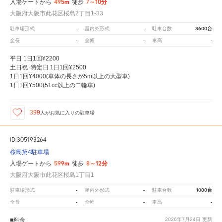
495m
7～10分
入場ゲートから
徒歩
大阪府大阪市此花区桜島2丁目1-33
-
-
3600台
駐車場形式
屋内外形式
駐車台数
-
-
-
全長
全幅
車高
平日 1日1回¥2200
土日祝･特定日 1日1回¥2500
1日1回¥4000(車体の長さが5m以上の大型車)
1日1回¥500(51cc以上の二輪車)
399
人が
お気に入りの駐車場
ID:305193264
桜島第4駐車場
599m
8～12分
入場ゲートから
徒歩
大阪府大阪市此花区桜島1丁目1
-
-
1000台
駐車場形式
屋内外形式
駐車台数
-
-
-
全長
全幅
車高
■料金
2026年7月24日
更新