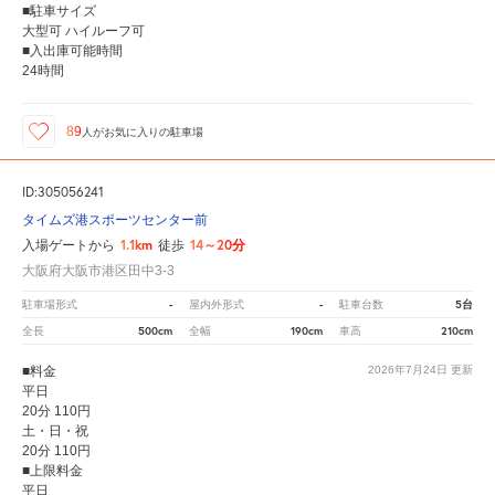
■駐車サイズ
大型可 ハイルーフ可
■入出庫可能時間
24時間
89
人が
お気に入りの駐車場
ID:305056241
タイムズ港スポーツセンター前
1.1km
14～20分
入場ゲートから
徒歩
大阪府大阪市港区田中3-3
-
-
5台
駐車場形式
屋内外形式
駐車台数
500cm
190cm
210cm
全長
全幅
車高
■料金
2026年7月24日
更新
平日
20分 110円
土・日・祝
20分 110円
■上限料金
平日