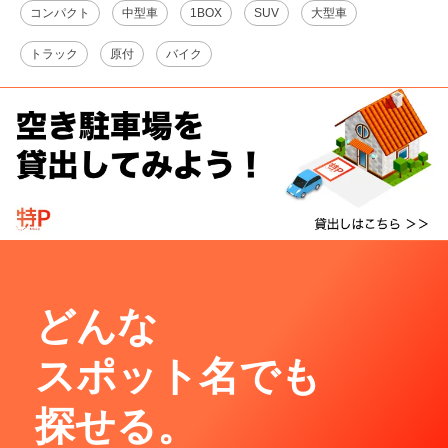
コンパクト
中型車
1BOX
SUV
大型車
トラック
原付
バイク
どんな
スポット名でも
探せる。