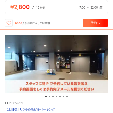
¥2,800
/
15
7:00
～
22:00
空
時間
予約へ
6563
人が
お気に入りの駐車場
ID:310016781
【土日祝】UDゆめ咲ビルパーキング