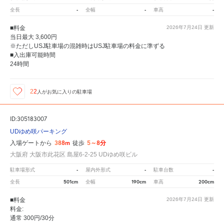
-
-
-
全長
全幅
車高
■料金
2026年7月24日
更新
当日最大 3,600円
※ただしUSJ駐車場の混雑時はUSJ駐車場の料金に準ずる
■入出庫可能時間
24時間
22
人が
お気に入りの駐車場
ID:305183007
UDゆめ咲パーキング
388m
5～8分
入場ゲートから
徒歩
大阪府 大阪市此花区 島屋6-2-25 UDゆめ咲ビル
-
-
-
駐車場形式
屋内外形式
駐車台数
501cm
190cm
200cm
全長
全幅
車高
■料金
2026年7月24日
更新
料金:
通常 300円/30分