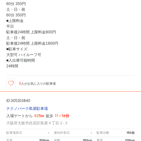
60分 350円
土・日・祝
60分 350円
■上限料金
平日
駐車後24時間 上限料金800円
土・日・祝
駐車後24時間 上限料金1800円
■駐車サイズ
大型可 ハイルーフ可
■入出庫可能時間
24時間
6
人が
お気に入りの駐車場
ID:305203840
テクノパーク島屋駐車場
825m
11～16分
入場ゲートから
徒歩
大阪府大阪市此花区島屋４丁目２‐３
-
-
150台
駐車場形式
屋内外形式
駐車台数
500cm
190cm
200cm
全長
全幅
車高