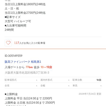
平日
当日1日上限料金1800円(24時迄
土・日・祝
当日1日上限料金2700円(24時迄
■駐車サイズ
大型可 ハイルーフ可
■入出庫可能時間
24時間
117
人が
お気に入りの駐車場
ID:305149559
阪高ファインパーク 桜島第1
776m
10～15分
入場ゲートから
徒歩
大阪府大阪市此花区桜島3丁目36-3
-
-
16台
駐車場形式
屋内外形式
駐車台数
-
-
-
全長
全幅
車高
■上限料金
2026年7月24日
更新
上限料金 平日 当日24:00まで 2200円
上限料金 土日祝 当日24:00まで 2500円