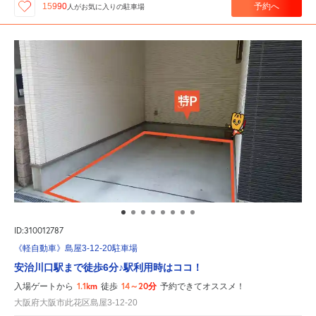
予約へ
15990
人が
お気に入りの駐車場
ID:310012787
《軽自動車》島屋3-12-20駐車場
安治川口駅まで徒歩6分♪駅利用時はココ！
1.1km
14～20分
入場ゲートから
徒歩
予約できてオススメ！
大阪府大阪市此花区島屋3-12-20