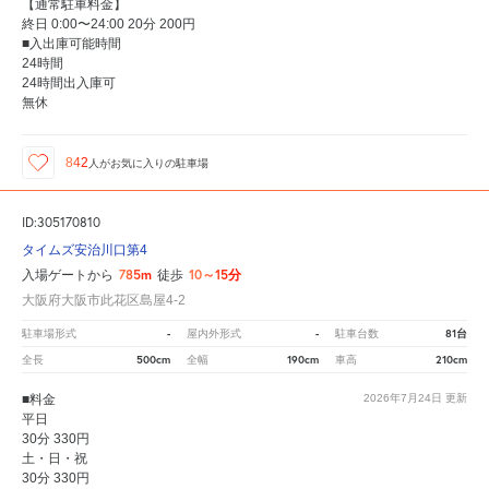
【通常駐車料金】
終日 0:00〜24:00 20分 200円
■入出庫可能時間
24時間
24時間出入庫可
無休
842
人が
お気に入りの駐車場
ID:305170810
タイムズ安治川口第4
785m
10～15分
入場ゲートから
徒歩
大阪府大阪市此花区島屋4-2
-
-
81台
駐車場形式
屋内外形式
駐車台数
500cm
190cm
210cm
全長
全幅
車高
■料金
2026年7月24日
更新
平日
30分 330円
土・日・祝
30分 330円