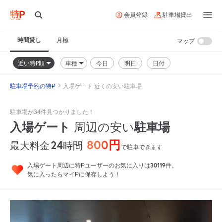
会員登録
駐車場貸出
時間貸し
月極
マップ
近い特P順
車種
今日
明日
日付
駐車場予約の特P
入場ゲート 近くの安い駐車場
駐車場が34件見つかりました！
入場ゲート
周辺の安い
駐車場
800円
24
時間
最大料金
で駐車できます
30119
入場ゲート周辺に特Pユーザーのお気に入りは
件。
気に入ったらマイPに保存しよう！