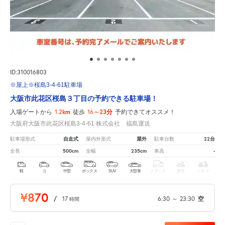
ID:310016803
※屋上※桜島3-4-61駐車場
大阪市此花区桜島３丁目の予約できる駐車場！
1.2km
16～23分
入場ゲートから
徒歩
予約できてオススメ！
大阪府大阪市此花区桜島3-4-61 株式会社 福島運送
自走式
屋外
22台
駐車場形式
屋内外形式
駐車台数
500cm
235cm
-
全長
全幅
車高
軽
コ
中型
ボックス
SUV
大型車
トラック
原付
バイク
¥870
/
17
6:30
～
23:30
空
時間