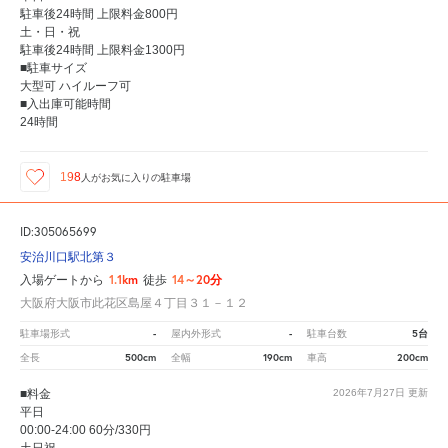
駐車後24時間 上限料金800円
土・日・祝
駐車後24時間 上限料金1300円
■駐車サイズ
大型可 ハイルーフ可
■入出庫可能時間
24時間
198
人が
お気に入りの駐車場
ID:305065699
安治川口駅北第３
1.1km
14～20分
入場ゲートから
徒歩
大阪府大阪市此花区島屋４丁目３１－１２
-
-
5台
駐車場形式
屋内外形式
駐車台数
500cm
190cm
200cm
全長
全幅
車高
■料金
2026年7月27日
更新
平日
00:00-24:00 60分/330円