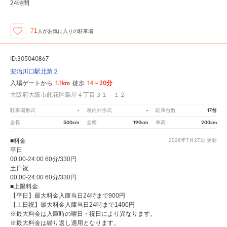
24時間
71
人が
お気に入りの駐車場
ID:305040867
安治川口駅北第２
1.1km
14～20分
入場ゲートから
徒歩
大阪府大阪市此花区島屋４丁目３１－１２
-
-
17台
駐車場形式
屋内外形式
駐車台数
500cm
190cm
200cm
全長
全幅
車高
■料金
2026年7月27日
更新
平日
00:00-24:00 60分/330円
土日祝
00:00-24:00 60分/330円
■上限料金
【平日】最大料金入庫当日24時まで900円
【土日祝】最大料金入庫当日24時まで1400円
※最大料金は入庫時の曜日・祝日により異なります。
※最大料金は繰り返し適用となります。