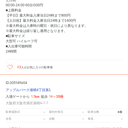
土日祝
00:00-24:00 60分/330円
■上限料金
【平日】最大料金入庫当日24時まで900円
【土日祝】最大料金入庫当日24時まで1400円
※最大料金は入庫時の曜日・祝日により異なります。
※最大料金は繰り返し適用となります。
■駐車サイズ
大型可 ハイルーフ可
■入出庫可能時間
24時間
83
人が
お気に入りの駐車場
ID:305149604
アップルパーク港晴4丁目第1
1.1km
14～20分
入場ゲートから
徒歩
大阪府大阪市港区港晴4-7-7
-
-
6台
駐車場形式
屋内外形式
駐車台数
-
-
-
全長
全幅
車高