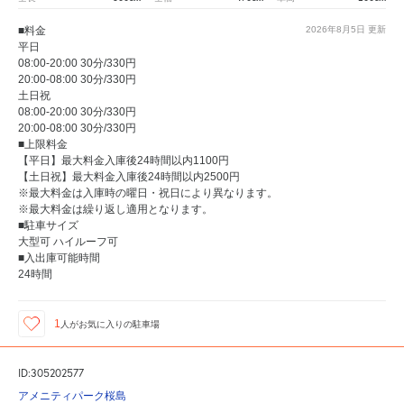
■料金
2026年8月5日
更新
平日
08:00-20:00 30分/330円
20:00-08:00 30分/330円
土日祝
08:00-20:00 30分/330円
20:00-08:00 30分/330円
■上限料金
【平日】最大料金入庫後24時間以内1100円
【土日祝】最大料金入庫後24時間以内2500円
※最大料金は入庫時の曜日・祝日により異なります。
※最大料金は繰り返し適用となります。
■駐車サイズ
大型可 ハイルーフ可
■入出庫可能時間
24時間
1
人が
お気に入りの駐車場
ID:305202577
アメニティパーク桜島