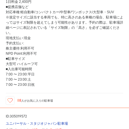
1日料金 2,400円
■提携店舗など
対応車種:軽自動車/コンパクトカー/中型車/ワンボックス/大型車・SUV
※規定サイズに該当する車両でも、特に高さのある車種の場合、駐車場によ
ってはサイズ制限を超えてしまう可能性があります。予約の際は、駐車場詳
細ページに表記されている「サイズ制限」の「高さ」を必ずご確認くださ
い。
現地支払い:現金
予約支払い:
株主優待:利用不可
NPD Point:利用不可
■駐車サイズ
大型可 ハイルーフ可
■入出庫可能時間
7:00 〜 23:00:平日
7:00 〜 23:00:土
7:00 〜 23:00:日祝
88
人が
お気に入りの駐車場
ID:305019572
ユニバーサル・スタジオジャパン駐車場