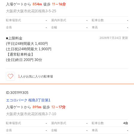
854m
11～16分
入場ゲートから
徒歩
大阪府大阪市此花区桜島3-5-25
-
-
-
駐車場形式
屋内外形式
駐車台数
-
-
-
全長
全幅
車高
■上限料金
2026年7月24日
更新
(平日)24時間最大 1,400円
(土日祝)24時間最大 1,900円
【通常駐車料金】
(全日)終日 200円 30分
1
人が
お気に入りの駐車場
ID:305199305
エコロパーク 桜島3丁目第1
891m
12～17分
入場ゲートから
徒歩
大阪府大阪市此花区桜島3-7-10
-
-
4台
駐車場形式
屋内外形式
駐車台数
-
-
-
全長
全幅
車高