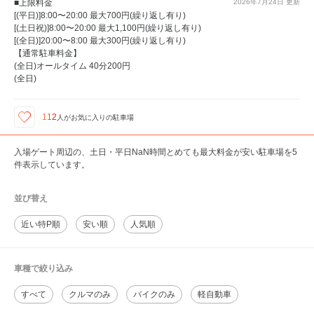
■上限料金
2026年7月24日
更新
[(平日)]8:00〜20:00 最大700円(繰り返し有り)
[(土日祝)]8:00〜20:00 最大1,100円(繰り返し有り)
[(全日)]20:00〜8:00 最大300円(繰り返し有り)
【通常駐車料金】
(全日)オールタイム 40分200円
(全日)
112
人が
お気に入りの駐車場
入場ゲート周辺の、土日・平日NaN時間とめても最大料金が安い駐車場を5
件表示しています。
並び替え
近い特P順
安い順
人気順
車種で絞り込み
すべて
クルマのみ
バイクのみ
軽自動車