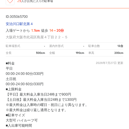
25
人が
お気に入りの駐車場
ID:305065700
安治川口駅北第４
1.1km
14～20分
入場ゲートから
徒歩
大阪府大阪市此花区島屋４丁目２２－５
-
-
13台
駐車場形式
屋内外形式
駐車台数
500cm
190cm
200cm
全長
全幅
車高
■料金
2026年7月27日
更新
平日
00:00-24:00 60分/330円
土日祝
00:00-24:00 60分/330円
■上限料金
【平日】最大料金入庫当日24時まで900円
【土日祝】最大料金入庫当日24時まで1300円
※最大料金は入庫時の曜日・祝日により異なります。
※最大料金は繰り返し適用となります。
■駐車サイズ
大型可 ハイルーフ可
■入出庫可能時間