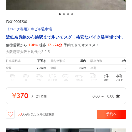
ID:310001230
《バイク専用》寿ビル駐車場
近鉄奈良線の布施駅まで歩いてスグ！格安なバイク駐車場です。
1.3km
17～24分
俊徳道駅から
徒歩
予約できてオススメ！
大阪府東大阪市足代北2-2-5
平置き
屋内
4台
駐車場形式
屋内外形式
駐車台数
200cm
80cm
-
全長
全幅
車高
軽
コ
中型
ボックス
SUV
大型車
トラック
原付
バイク
¥370
/
24
0:00
～
0:00
空
時間
予約へ
53
人が
お気に入りの駐車場