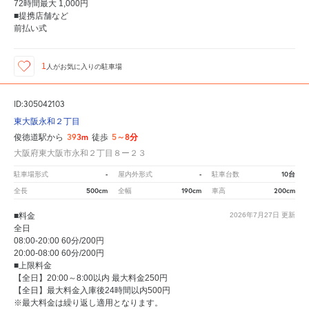
72時間最大 1,000円
■提携店舗など
前払い式
1
人が
お気に入りの駐車場
ID:305042103
東大阪永和２丁目
393m
5～8分
俊徳道駅から
徒歩
大阪府東大阪市永和２丁目８ー２３
-
-
10台
駐車場形式
屋内外形式
駐車台数
500cm
190cm
200cm
全長
全幅
車高
■料金
2026年7月27日
更新
全日
08:00-20:00 60分/200円
20:00-08:00 60分/200円
■上限料金
【全日】20:00～8:00以内 最大料金250円
【全日】最大料金入庫後24時間以内500円
※最大料金は繰り返し適用となります。