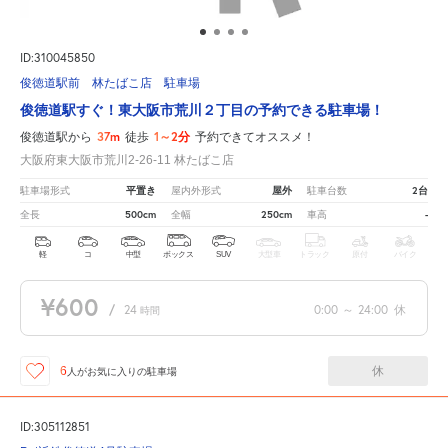
ID:310045850
俊徳道駅前 林たばこ店 駐車場
俊徳道駅すぐ！東大阪市荒川２丁目の予約できる駐車場！
37m
1～2分
俊徳道駅から
徒歩
予約できてオススメ！
大阪府東大阪市荒川2-26-11 林たばこ店
平置き
屋外
2台
駐車場形式
屋内外形式
駐車台数
500cm
250cm
-
全長
全幅
車高
軽
コ
中型
ボックス
SUV
大型車
トラック
原付
バイク
¥600
/
24
0:00
～
24:00
休
時間
休
6
人が
お気に入りの駐車場
ID:305112851