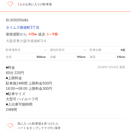
1
人が
お気に入りの駐車場
ID:305055686
タイムズ俊徳町3丁目
415m
6～9分
俊徳道駅から
徒歩
大阪府東大阪市俊徳町3-6
-
-
4台
駐車場形式
屋内外形式
駐車台数
500cm
190cm
210cm
全長
全幅
車高
■料金
2026年7月24日
更新
60分 220円
■上限料金
駐車後24時間 上限料金500円
18:00〜08:00 上限料金300円
■駐車サイズ
大型可 ハイルーフ可
■入出庫可能時間
24時間
気に入った駐車場を見つけたら
ハートをタップしてマイPに保存