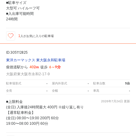
■駐車サイズ
大型可 ハイルーフ可
■入出庫可能時間
24時間
1
人が
お気に入りの駐車場
ID:305112825
東洋カーマックス 東大阪永和駐車場
402m
6～9分
俊徳道駅から
徒歩
大阪府東大阪市永和2-17-9
-
-
5台
駐車場形式
屋内外形式
駐車台数
-
-
-
全長
全幅
車高
■上限料金
2026年7月24日
更新
(全日) 入庫後24時間最大 400円 ※繰り返し有り
【通常駐車料金】
(全日) 08:00〜19:00 200円 60分
19:00〜08:00 100円 60分