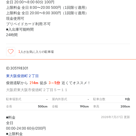
全日 20:00〜8:00 60分 100円
上限料金 全日 8:00〜20:00 500円（1回限り適用）
上限料金 全日 20:00〜8:00 300円（1回限り適用）
現金使用可
プリペイドカード利用:不可
■入出庫可能時間
24時間
1
人が
お気に入りの駐車場
ID:305198301
東大阪俊徳町２丁目
214m
3～5分
俊徳道駅から
徒歩
近くてオススメ！
大阪府東大阪市俊徳町２丁目５ー１１
-
-
9台
駐車場形式
屋内外形式
駐車台数
500cm
190cm
200cm
全長
全幅
車高
■料金
2026年7月27日
更新
全日
00:00-24:00 60分/200円
■上限料金