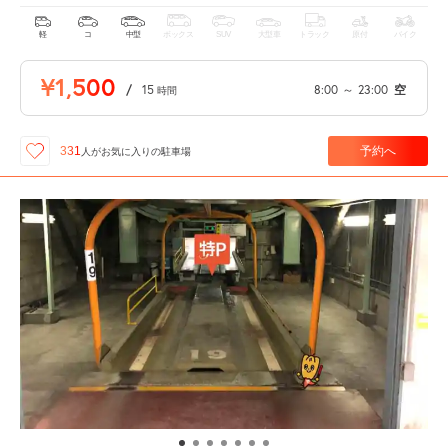
軽
コ
中型
ボックス
SUV
大型車
トラック
原付
バイク
¥1,500
/
15
8:00
～
23:00
空
時間
予約へ
331
人が
お気に入りの駐車場