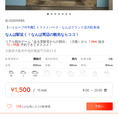
ID:310015985
【ハイルーフ/4号機】トラストパーク・なんばグランド花月駐車場
なんば駅近く！なんば周辺の観光ならココ！
1.0km
リアル脱出ゲーム「ある実験室からの脱出」（大阪）から
徒歩
13～19分
予約できてオススメ！
大阪府大阪市中央区難波千日前11-6
機械式
屋内
2台
駐車場形式
屋内外形式
駐車台数
505cm
185cm
183cm
全長
全幅
車高
軽
コ
中型
ボックス
SUV
大型車
トラック
原付
バイク
¥1,500
/
15
8:00
～
23:00
空
時間
予約へ
556
人が
お気に入りの駐車場