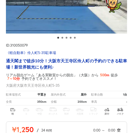
ID:310050079
《軽自動車》伶人町5-35駐車場
通天閣まで徒歩10分！大阪市天王寺区伶人町の予約のできる駐車
場！新世界観光にも便利♪
500m
リアル脱出ゲーム「ある実験室からの脱出」（大阪）から
徒歩
7～10分
予約できてオススメ！
大阪府大阪市天王寺区伶人町5-35
平置き
屋外
1台
駐車場形式
屋内外形式
駐車台数
350cm
200cm
-
全長
全幅
車高
軽
コ
中型
ボックス
SUV
大型車
トラック
原付
バイク
¥1,250
/
24
0:00
～
0:00
空
時間