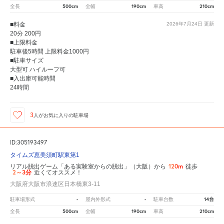
500cm
190cm
210cm
全長
全幅
車高
■料金
2026年7月24日
更新
20分 200円
■上限料金
駐車後5時間 上限料金1000円
■駐車サイズ
大型可 ハイルーフ可
■入出庫可能時間
24時間
3
人が
お気に入りの駐車場
ID:305193497
タイムズ恵美須町駅東第1
120m
リアル脱出ゲーム「ある実験室からの脱出」（大阪）から
徒歩
2～3分
近くてオススメ！
大阪府大阪市浪速区日本橋東3-11
-
-
14台
駐車場形式
屋内外形式
駐車台数
500cm
190cm
210cm
全長
全幅
車高