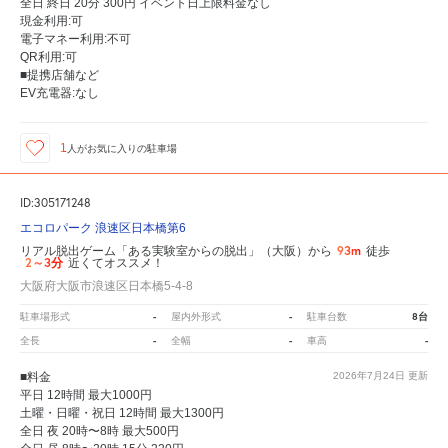
全日 終日 20分 300円 イベント日上限料金なし
現金利用:可
電子マネー利用:不可
QR利用:可
■提携店舗など
EV充電器:なし
1
人が
お気に入りの駐車場
ID:305171248
エコロパーク 浪速区日本橋第6
93m
リアル脱出ゲーム「ある実験室からの脱出」（大阪）から
徒歩
2～3分
近くてオススメ！
大阪府大阪市浪速区日本橋5-4-8
-
-
8台
駐車場形式
屋内外形式
駐車台数
-
-
-
全長
全幅
車高
■料金
2026年7月24日
更新
平日 12時間 最大1000円
土曜・日曜・祝日 12時間 最大1300円
全日 夜 20時〜8時 最大500円