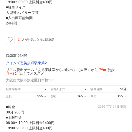
19:00〜09:00 上限料金400円
■駐車サイズ
大型可 ハイルーフ可
■入出庫可能時間
24時間
14
人が
お気に入りの駐車場
ID:305193491
タイムズ恵美須町駅東第2
79m
リアル脱出ゲーム「ある実験室からの脱出」（大阪）から
徒歩
1～2分
近くてオススメ！
大阪府大阪市浪速区日本橋5-6
-
-
10台
駐車場形式
屋内外形式
駐車台数
500cm
190cm
210cm
全長
全幅
車高
■料金
2026年7月24日
更新
30分 200円
■上限料金
08:00〜19:00 上限料金1400円
19:00〜08:00 上限料金400円