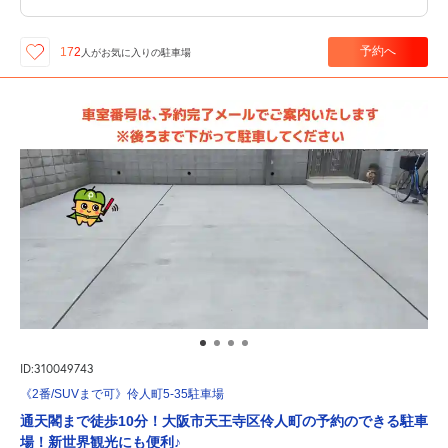
予約へ
172
人が
お気に入りの駐車場
ID:310049743
《2番/SUVまで可》伶人町5-35駐車場
通天閣まで徒歩10分！大阪市天王寺区伶人町の予約のできる駐車
場！新世界観光にも便利♪