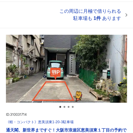
この周辺に月極で借りられる
駐車場も
1件
あります
ID:310031714
《軽・コンパクト》恵美須東1-20-3駐車場
通天閣、新世界まですぐ！大阪市浪速区恵美須東１丁目の予約で