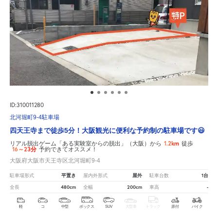
ID:310011280
北河堀町9-4駐車場
四天王寺まで徒歩5分！大阪観光に便利な予約制の駐車場です😃
1.2km
リアル脱出ゲーム「ある実験室からの脱出」（大阪）から
徒歩
16～23分
予約できてオススメ！
大阪府大阪市天王寺区北河堀町9-4
平置き
屋外
1台
駐車場形式
屋内外形式
駐車台数
480cm
200cm
-
全長
全幅
車高
軽
コ
中型
ボックス
SUV
大型車
トラック
原付
バイク