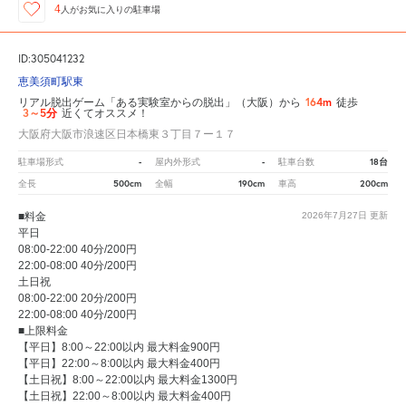
4
人が
お気に入りの駐車場
ID:305041232
恵美須町駅東
164m
リアル脱出ゲーム「ある実験室からの脱出」（大阪）から
徒歩
3～5分
近くてオススメ！
大阪府大阪市浪速区日本橋東３丁目７ー１７
-
-
18台
駐車場形式
屋内外形式
駐車台数
500cm
190cm
200cm
全長
全幅
車高
■料金
2026年7月27日
更新
平日
08:00-22:00 40分/200円
22:00-08:00 40分/200円
土日祝
08:00-22:00 20分/200円
22:00-08:00 40分/200円
■上限料金
【平日】8:00～22:00以内 最大料金900円
【平日】22:00～8:00以内 最大料金400円
【土日祝】8:00～22:00以内 最大料金1300円
【土日祝】22:00～8:00以内 最大料金400円