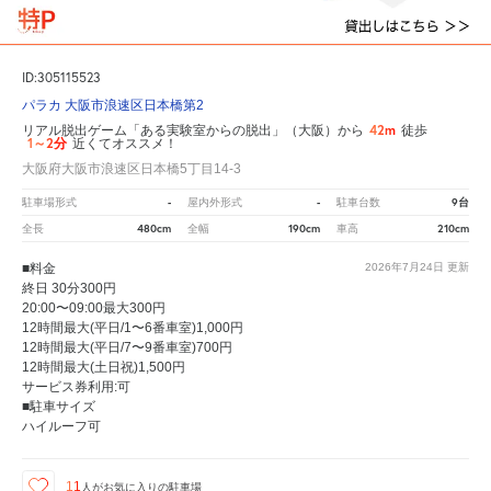
ID:305115523
パラカ 大阪市浪速区日本橋第2
42m
リアル脱出ゲーム「ある実験室からの脱出」（大阪）から
徒歩
1～2分
近くてオススメ！
大阪府大阪市浪速区日本橋5丁目14-3
-
-
9台
駐車場形式
屋内外形式
駐車台数
480cm
190cm
210cm
全長
全幅
車高
■料金
2026年7月24日
更新
終日 30分300円
20:00〜09:00最大300円
12時間最大(平日/1〜6番車室)1,000円
12時間最大(平日/7〜9番車室)700円
12時間最大(土日祝)1,500円
サービス券利用:可
■駐車サイズ
ハイルーフ可
11
人が
お気に入りの駐車場