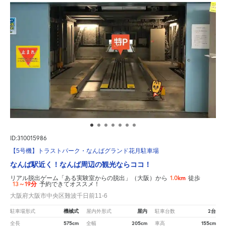
ID:310015986
【5号機】トラストパーク・なんばグランド花月駐車場
なんば駅近く！なんば周辺の観光ならココ！
1.0km
リアル脱出ゲーム「ある実験室からの脱出」（大阪）から
徒歩
13～19分
予約できてオススメ！
大阪府大阪市中央区難波千日前11-6
機械式
屋内
2台
駐車場形式
屋内外形式
駐車台数
575cm
205cm
155cm
全長
全幅
車高