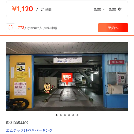
¥1,120
/
24
0:00
～
0:00
空
時間
予約へ
773
人が
お気に入りの駐車場
ID:310054409
エムテックけやきパーキング