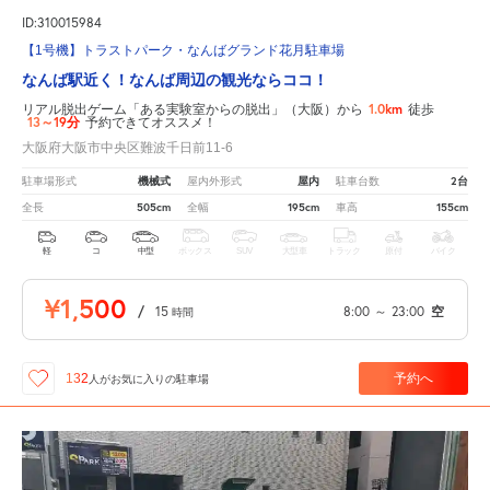
ID:310015984
【1号機】トラストパーク・なんばグランド花月駐車場
なんば駅近く！なんば周辺の観光ならココ！
1.0km
リアル脱出ゲーム「ある実験室からの脱出」（大阪）から
徒歩
13～19分
予約できてオススメ！
大阪府大阪市中央区難波千日前11-6
機械式
屋内
2台
駐車場形式
屋内外形式
駐車台数
505cm
195cm
155cm
全長
全幅
車高
軽
コ
中型
ボックス
SUV
大型車
トラック
原付
バイク
¥1,500
/
15
8:00
～
23:00
空
時間
予約へ
132
人が
お気に入りの駐車場