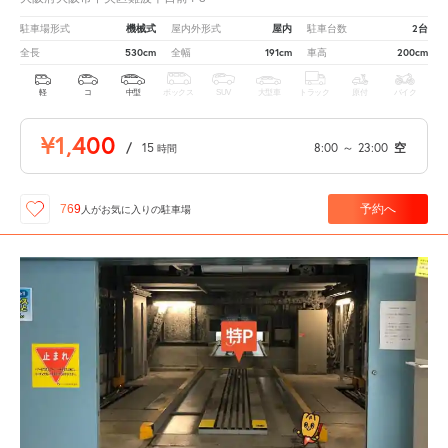
機械式
屋内
2台
駐車場形式
屋内外形式
駐車台数
530cm
191cm
200cm
全長
全幅
車高
軽
コ
中型
ボックス
SUV
大型車
トラック
原付
バイク
¥1,400
/
15
8:00
～
23:00
空
時間
予約へ
769
人が
お気に入りの駐車場