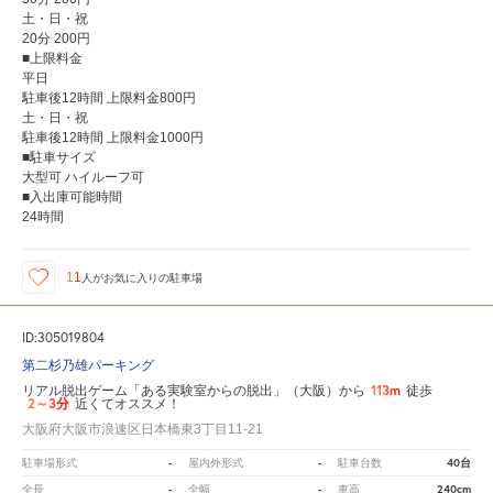
土・日・祝
20分 200円
■上限料金
平日
駐車後12時間 上限料金800円
土・日・祝
駐車後12時間 上限料金1000円
■駐車サイズ
大型可 ハイルーフ可
■入出庫可能時間
24時間
11
人が
お気に入りの駐車場
ID:305019804
第二杉乃雄パーキング
113m
リアル脱出ゲーム「ある実験室からの脱出」（大阪）から
徒歩
2～3分
近くてオススメ！
大阪府大阪市浪速区日本橋東3丁目11-21
-
-
40台
駐車場形式
屋内外形式
駐車台数
-
-
240cm
全長
全幅
車高