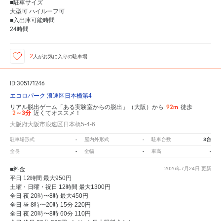
■駐車サイズ
大型可 ハイルーフ可
■入出庫可能時間
24時間
2
人が
お気に入りの駐車場
ID:305171246
エコロパーク 浪速区日本橋第4
92m
リアル脱出ゲーム「ある実験室からの脱出」（大阪）から
徒歩
2～3分
近くてオススメ！
大阪府大阪市浪速区日本橋5-4-6
-
-
3台
駐車場形式
屋内外形式
駐車台数
-
-
-
全長
全幅
車高
■料金
2026年7月24日
更新
平日 12時間 最大950円
土曜・日曜・祝日 12時間 最大1300円
全日 夜 20時〜8時 最大450円
全日 昼 8時〜20時 15分 220円
全日 夜 20時〜8時 60分 110円