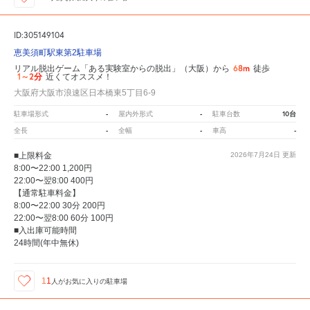
ID:305149104
恵美須町駅東第2駐車場
68m
リアル脱出ゲーム「ある実験室からの脱出」（大阪）から
徒歩
1～2分
近くてオススメ！
大阪府大阪市浪速区日本橋東5丁目6-9
-
-
10台
駐車場形式
屋内外形式
駐車台数
-
-
-
全長
全幅
車高
■上限料金
2026年7月24日
更新
8:00〜22:00 1,200円
22:00〜翌8:00 400円
【通常駐車料金】
8:00〜22:00 30分 200円
22:00〜翌8:00 60分 100円
■入出庫可能時間
24時間(年中無休)
11
人が
お気に入りの駐車場