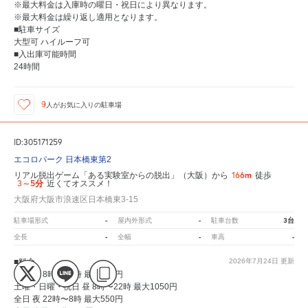
※最大料金は入庫時の曜日・祝日により異なります。
※最大料金は繰り返し適用となります。
■駐車サイズ
大型可 ハイルーフ可
■入出庫可能時間
24時間
9
人が
お気に入りの駐車場
ID:305171259
エコロパーク 日本橋東第2
166m
リアル脱出ゲーム「ある実験室からの脱出」（大阪）から
徒歩
3～5分
近くてオススメ！
大阪府大阪市浪速区日本橋東3-15
-
-
3台
駐車場形式
屋内外形式
駐車台数
-
-
-
全長
全幅
車高
■料金
2026年7月24日
更新
平日 昼 8時〜22時 最大950円
土曜・日曜・祝日 昼 8時〜22時 最大1050円
全日 夜 22時〜8時 最大550円