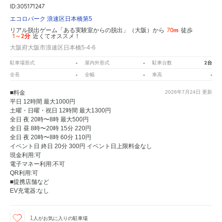
ID:305171247
エコロパーク 浪速区日本橋第5
70m
リアル脱出ゲーム「ある実験室からの脱出」（大阪）から
徒歩
1～2分
近くてオススメ！
大阪府大阪市浪速区日本橋5-4-6
-
-
2台
駐車場形式
屋内外形式
駐車台数
-
-
-
全長
全幅
車高
■料金
2026年7月24日
更新
平日 12時間 最大1000円
土曜・日曜・祝日 12時間 最大1300円
全日 夜 20時〜8時 最大500円
全日 昼 8時〜20時 15分 220円
全日 夜 20時〜8時 60分 110円
イベント日 終日 20分 300円 イベント日上限料金なし
現金利用:可
電子マネー利用:不可
QR利用:可
■提携店舗など
EV充電器:なし
1
人が
お気に入りの駐車場