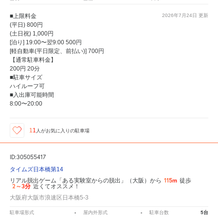
■上限料金
2026年7月24日
更新
(平日) 800円
(土日祝) 1,000円
[泊り] 19:00〜翌9:00 500円
[軽自動車(平日限定、前払い)] 700円
【通常駐車料金】
200円 20分
■駐車サイズ
ハイルーフ可
■入出庫可能時間
8:00〜20:00
11
人が
お気に入りの駐車場
ID:305055417
タイムズ日本橋第14
115m
リアル脱出ゲーム「ある実験室からの脱出」（大阪）から
徒歩
2～3分
近くてオススメ！
大阪府大阪市浪速区日本橋5-3
-
-
5台
駐車場形式
屋内外形式
駐車台数