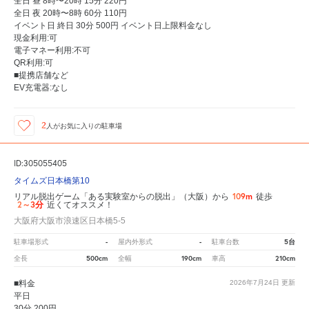
全日 昼 8時〜20時 15分 220円
全日 夜 20時〜8時 60分 110円
イベント日 終日 30分 500円 イベント日上限料金なし
現金利用:可
電子マネー利用:不可
QR利用:可
■提携店舗など
EV充電器:なし
2
人が
お気に入りの駐車場
ID:305055405
タイムズ日本橋第10
109m
リアル脱出ゲーム「ある実験室からの脱出」（大阪）から
徒歩
2～3分
近くてオススメ！
大阪府大阪市浪速区日本橋5-5
-
-
5台
駐車場形式
屋内外形式
駐車台数
500cm
190cm
210cm
全長
全幅
車高
■料金
2026年7月24日
更新
平日
30分 200円