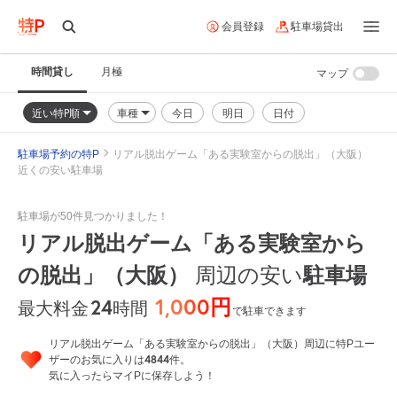
会員登録
駐車場貸出
時間貸し
月極
マップ
近い特P順
車種
今日
明日
日付
駐車場予約の特P
リアル脱出ゲーム「ある実験室からの脱出」（大阪）
近くの安い駐車場
駐車場が50件見つかりました！
リアル脱出ゲーム「ある実験室から
の脱出」（大阪）
周辺の安い
駐車場
1,000円
24
時間
最大料金
で駐車できます
リアル脱出ゲーム「ある実験室からの脱出」（大阪）周辺に特Pユー
4844
ザーのお気に入りは
件。
気に入ったらマイPに保存しよう！