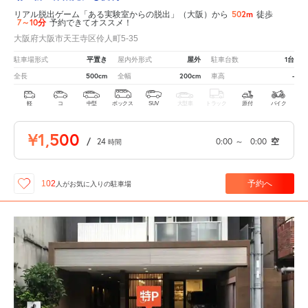
502m
リアル脱出ゲーム「ある実験室からの脱出」（大阪）から
徒歩
7～10分
予約できてオススメ！
大阪府大阪市天王寺区伶人町5-35
平置き
屋外
1台
駐車場形式
屋内外形式
駐車台数
500cm
200cm
-
全長
全幅
車高
軽
コ
中型
ボックス
SUV
大型車
トラック
原付
バイク
¥1,500
/
24
0:00
～
0:00
空
時間
予約へ
102
人が
お気に入りの駐車場