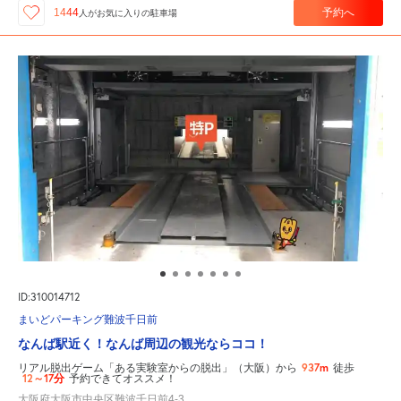
予約へ
1444
人が
お気に入りの駐車場
ID:310014712
まいどパーキング難波千日前
なんば駅近く！なんば周辺の観光ならココ！
937m
リアル脱出ゲーム「ある実験室からの脱出」（大阪）から
徒歩
12～17分
予約できてオススメ！
大阪府大阪市中央区難波千日前4-3