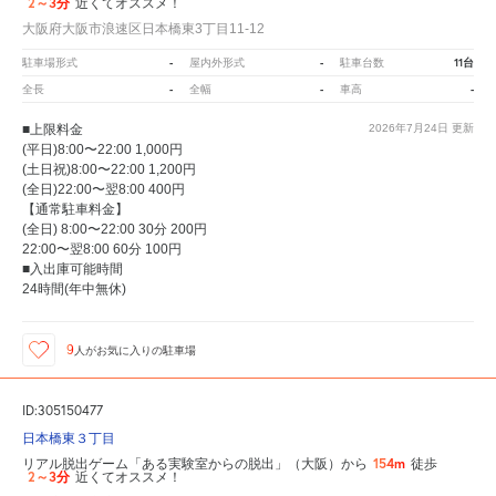
2～3分
近くてオススメ！
大阪府大阪市浪速区日本橋東3丁目11-12
-
-
11台
駐車場形式
屋内外形式
駐車台数
-
-
-
全長
全幅
車高
■上限料金
2026年7月24日
更新
(平日)8:00〜22:00 1,000円
(土日祝)8:00〜22:00 1,200円
(全日)22:00〜翌8:00 400円
【通常駐車料金】
(全日) 8:00〜22:00 30分 200円
22:00〜翌8:00 60分 100円
■入出庫可能時間
24時間(年中無休)
9
人が
お気に入りの駐車場
ID:305150477
日本橋東３丁目
154m
リアル脱出ゲーム「ある実験室からの脱出」（大阪）から
徒歩
2～3分
近くてオススメ！