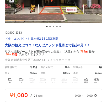
ID:310012333
《軽・コンパクト》日本橋2-14-17駐車場
大阪の観光はココ！なんばグランド花月まで徒歩6分！！
799m
リアル脱出ゲーム「ある実験室からの脱出」（大阪）から
徒歩
10～15分
予約できてオススメ！
大阪府大阪市中央区日本橋2-14-17 イスラボニータ
平置き
屋外
1台
駐車場形式
屋内外形式
駐車台数
450cm
190cm
265cm
全長
全幅
車高
軽
コ
中型
ボックス
SUV
大型車
トラック
原付
バイク
¥1,000
/
24
0:00
～
0:00
空
時間