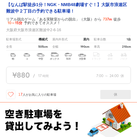
【なんば駅徒歩1分！NGK・NMB48劇場すぐ！】大阪市浪速区
難波中２丁目の予約できる駐車場！
737m
リアル脱出ゲーム「ある実験室からの脱出」（大阪）から
徒歩
10～15分
予約できてオススメ！
大阪府大阪市浪速区難波中2-6-16
機械式
屋内
1台
駐車場形式
屋内外形式
駐車台数
505cm
190cm
210cm
全長
全幅
車高
軽
コ
中型
ボックス
SUV
大型車
トラック
原付
バイク
¥880
/
17
7:00
～
24:00
休
時間
休
17
人が
お気に入りの駐車場