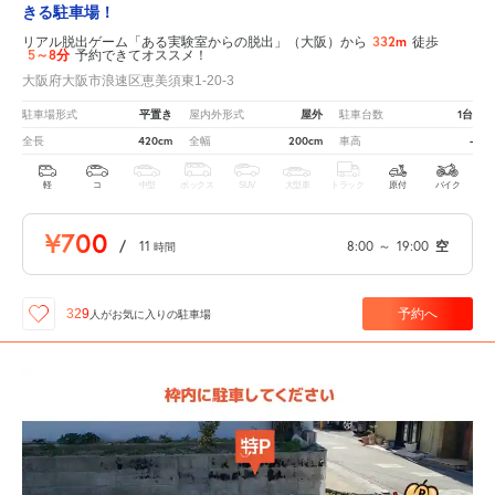
きる駐車場！
332m
リアル脱出ゲーム「ある実験室からの脱出」（大阪）から
徒歩
5～8分
予約できてオススメ！
大阪府大阪市浪速区恵美須東1-20-3
平置き
屋外
1台
駐車場形式
屋内外形式
駐車台数
420cm
200cm
-
全長
全幅
車高
軽
コ
中型
ボックス
SUV
大型車
トラック
原付
バイク
¥700
/
11
8:00
～
19:00
空
時間
予約へ
329
人が
お気に入りの駐車場