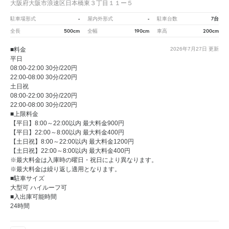
大阪府大阪市浪速区日本橋東３丁目１１ー５
-
-
7台
駐車場形式
屋内外形式
駐車台数
500cm
190cm
200cm
全長
全幅
車高
■料金
2026年7月27日
更新
平日
08:00-22:00 30分/220円
22:00-08:00 30分/220円
土日祝
08:00-22:00 30分/220円
22:00-08:00 30分/220円
■上限料金
【平日】8:00～22:00以内 最大料金900円
【平日】22:00～8:00以内 最大料金400円
【土日祝】8:00～22:00以内 最大料金1200円
【土日祝】22:00～8:00以内 最大料金400円
※最大料金は入庫時の曜日・祝日により異なります。
※最大料金は繰り返し適用となります。
■駐車サイズ
大型可 ハイルーフ可
■入出庫可能時間
24時間