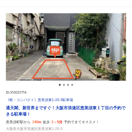
ID:310031714
《軽・コンパクト》恵美須東1-20-3駐車場
通天閣、新世界まですぐ！大阪市浪速区恵美須東１丁目の予約で
きる駐車場！
240m
3～5分
恵美須町駅から
徒歩
予約できてオススメ！
大阪府大阪市浪速区恵美須東1-20-3