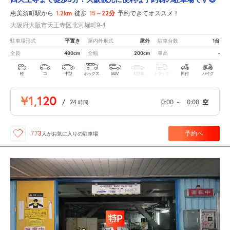
1.2km
15～22分
恵美須町駅から
徒歩
予約できてオススメ！
大阪府大阪市天王寺区北河堀町9-4
平置き
屋外
1台
駐車場形式
屋内外形式
駐車台数
480cm
200cm
-
全長
全幅
車高
軽
コ
中型
ボックス
SUV
大型車
トラック
原付
バイク
¥1,120
/
24
0:00
～
0:00
空
時間
予約へ
773
人が
お気に入りの駐車場