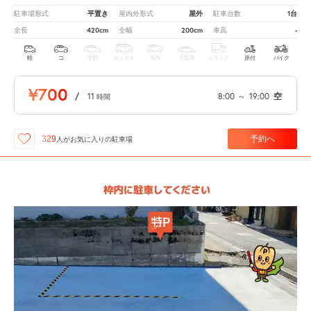
平置き
屋外
1台
駐車場形式
屋内外形式
駐車台数
420cm
200cm
-
全長
全幅
車高
軽
コ
中型
ボックス
SUV
大型車
トラック
原付
バイク
¥700
/
11
8:00
～
19:00
空
時間
予約へ
329
人が
お気に入りの駐車場