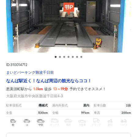
ID:310014712
まいどパーキング難波千日前
なんば駅近く！なんば周辺の観光ならココ！
1.0km
13～19分
恵美須町駅から
徒歩
予約できてオススメ！
大阪府大阪市中央区難波千日前4-3
機械式
屋内
2台
駐車場形式
屋内外形式
駐車台数
530cm
191cm
200cm
全長
全幅
車高
軽
コ
中型
ボックス
SUV
大型車
トラック
原付
バイク