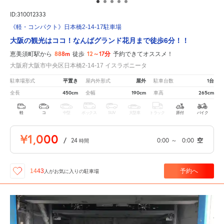
ID:310012333
《軽・コンパクト》日本橋2-14-17駐車場
大阪の観光はココ！なんばグランド花月まで徒歩6分！！
888m
12～17分
恵美須町駅から
徒歩
予約できてオススメ！
大阪府大阪市中央区日本橋2-14-17 イスラボニータ
平置き
屋外
1台
駐車場形式
屋内外形式
駐車台数
450cm
190cm
265cm
全長
全幅
車高
軽
コ
中型
ボックス
SUV
大型車
トラック
原付
バイク
¥1,000
/
24
0:00
～
0:00
空
時間
予約へ
1443
人が
お気に入りの駐車場