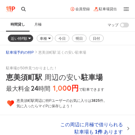
会員登録
駐車場貸出
時間貸し
月極
マップ
近い特P順
車種
今日
明日
日付
駐車場予約の特P
恵美須町駅 近くの安い駐車場
駐車場が50件見つかりました！
恵美須町駅
周辺の安い
駐車場
1,000円
24
時間
最大料金
で駐車できます
3825
恵美須町駅周辺に特Pユーザーのお気に入りは
件。
気に入ったらマイPに保存しよう！
この周辺に月極で借りられる
駐車場も
1件
あります