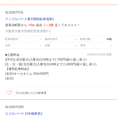
ID:305171176
アップルパーク通天閣前駐車場第1
90m
2～3分
恵美須町駅から
徒歩
近くてオススメ！
大阪府大阪市浪速区恵美須西2-1
-
-
10台
駐車場形式
屋内外形式
駐車台数
-
-
-
全長
全幅
車高
■上限料金
2026年7月24日
更新
[(平日)] 当日最大(入庫当日24時まで) 700円(繰り返し有り)
[土・日・祝] 当日最大(入庫当日24時まで) 1,800円(繰り返し有り)
【通常駐車料金】
(全日)オールタイム 30分300円
(全日)
6
人が
お気に入りの駐車場
ID:305171259
エコロパーク 日本橋東第2