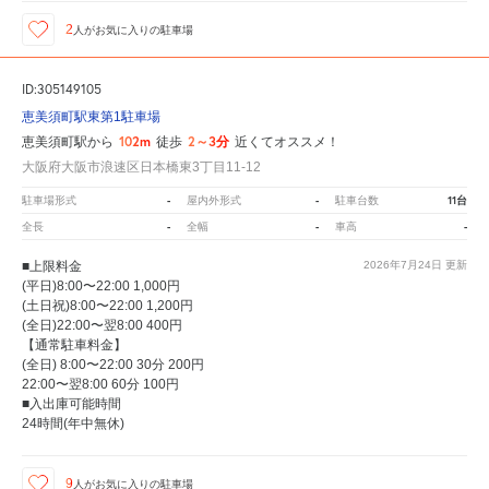
2
人が
お気に入りの駐車場
ID:305149105
恵美須町駅東第1駐車場
102m
2～3分
恵美須町駅から
徒歩
近くてオススメ！
大阪府大阪市浪速区日本橋東3丁目11-12
-
-
11台
駐車場形式
屋内外形式
駐車台数
-
-
-
全長
全幅
車高
■上限料金
2026年7月24日
更新
(平日)8:00〜22:00 1,000円
(土日祝)8:00〜22:00 1,200円
(全日)22:00〜翌8:00 400円
【通常駐車料金】
(全日) 8:00〜22:00 30分 200円
22:00〜翌8:00 60分 100円
■入出庫可能時間
24時間(年中無休)
9
人が
お気に入りの駐車場