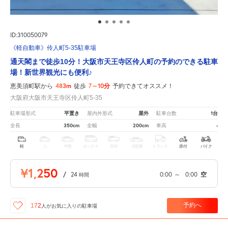
ID:310050079
《軽自動車》伶人町5-35駐車場
通天閣まで徒歩10分！大阪市天王寺区伶人町の予約のできる駐車
場！新世界観光にも便利♪
483m
7～10分
恵美須町駅から
徒歩
予約できてオススメ！
大阪府大阪市天王寺区伶人町5-35
平置き
屋外
1台
駐車場形式
屋内外形式
駐車台数
350cm
200cm
-
全長
全幅
車高
軽
コ
中型
ボックス
SUV
大型車
トラック
原付
バイク
¥1,250
/
24
0:00
～
0:00
空
時間
予約へ
172
人が
お気に入りの駐車場