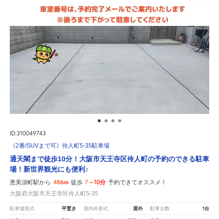
ID:310049743
《2番/SUVまで可》伶人町5-35駐車場
通天閣まで徒歩10分！大阪市天王寺区伶人町の予約のできる駐車
場！新世界観光にも便利♪
486m
7～10分
恵美須町駅から
徒歩
予約できてオススメ！
大阪府大阪市天王寺区伶人町5-35
平置き
屋外
1台
駐車場形式
屋内外形式
駐車台数