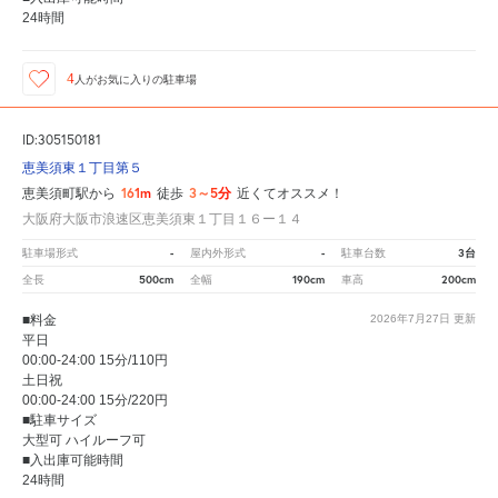
24時間
4
人が
お気に入りの駐車場
ID:305150181
恵美須東１丁目第５
161m
3～5分
恵美須町駅から
徒歩
近くてオススメ！
大阪府大阪市浪速区恵美須東１丁目１６ー１４
-
-
3台
駐車場形式
屋内外形式
駐車台数
500cm
190cm
200cm
全長
全幅
車高
■料金
2026年7月27日
更新
平日
00:00-24:00 15分/110円
土日祝
00:00-24:00 15分/220円
■駐車サイズ
大型可 ハイルーフ可
■入出庫可能時間
24時間