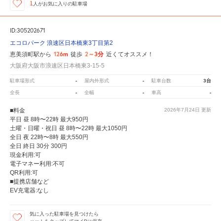
1
人が
お気に入りの駐車場
ID:305202671
エコロパーク 浪速区日本橋東3丁目第2
126m
2～3分
恵美須町駅から
徒歩
近くてオススメ！
大阪府大阪市浪速区日本橋東3-15-5
-
-
3台
駐車場形式
屋内外形式
駐車台数
-
-
-
全長
全幅
車高
■料金
2026年7月24日
更新
平日 昼 8時〜22時 最大950円
土曜・日曜・祝日 昼 8時〜22時 最大1050円
全日 夜 22時〜8時 最大550円
全日 終日 30分 300円
現金利用:可
電子マネー利用:不可
QR利用:可
■提携店舗など
EV充電器:なし
気に入った駐車場を見つけたら