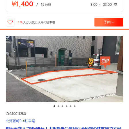
¥1,400
/
15
8:00
～
23:00
空
時間
予約へ
770
人が
お気に入りの駐車場
ID:310011280
北河堀町9-4駐車場
四天王寺まで徒歩5分！大阪観光に便利な予約制の駐車場です😃