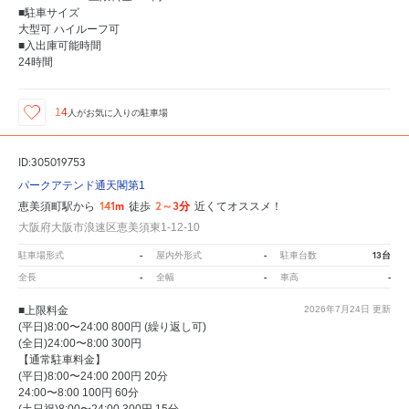
■駐車サイズ
大型可 ハイルーフ可
■入出庫可能時間
24時間
14
人が
お気に入りの駐車場
ID:305019753
パークアテンド通天閣第1
141m
2～3分
恵美須町駅から
徒歩
近くてオススメ！
大阪府大阪市浪速区恵美須東1-12-10
-
-
13台
駐車場形式
屋内外形式
駐車台数
-
-
-
全長
全幅
車高
■上限料金
2026年7月24日
更新
(平日)8:00〜24:00 800円 (繰り返し可)
(全日)24:00〜8:00 300円
【通常駐車料金】
(平日)8:00〜24:00 200円 20分
24:00〜8:00 100円 60分