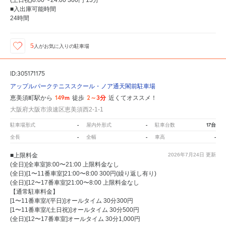
(土日祝)8:00〜24:00 300円 15分
■入出庫可能時間
24時間
5
人が
お気に入りの駐車場
ID:305171175
アップルパークテニススクール・ノア通天閣前駐車場
149m
2～3分
恵美須町駅から
徒歩
近くてオススメ！
大阪府大阪市浪速区恵美須西2-1-1
-
-
17台
駐車場形式
屋内外形式
駐車台数
-
-
-
全長
全幅
車高
■上限料金
2026年7月24日
更新
(全日)[全車室]8:00〜21:00 上限料金なし
(全日)[1〜11番車室]21:00〜8:00 300円(繰り返し有り)
(全日)[12〜17番車室]21:00〜8:00 上限料金なし
【通常駐車料金】
[1〜11番車室/(平日)]オールタイム 30分300円
[1〜11番車室/(土日祝)]オールタイム 30分500円
(全日)[12〜17番車室]オールタイム 30分1,000円