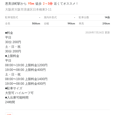
95m
2～3分
恵美須町駅から
徒歩
近くてオススメ！
大阪府大阪市浪速区日本橋東3-11
-
-
14台
駐車場形式
屋内外形式
駐車台数
500cm
190cm
210cm
全長
全幅
車高
■料金
2026年7月24日
更新
平日
30分 200円
土・日・祝
30分 200円
■上限料金
平日
08:00〜19:00 上限料金1200円
19:00〜08:00 上限料金400円
土・日・祝
08:00〜19:00 上限料金1400円
19:00〜08:00 上限料金400円
■駐車サイズ
大型可 ハイルーフ可
■入出庫可能時間
24時間