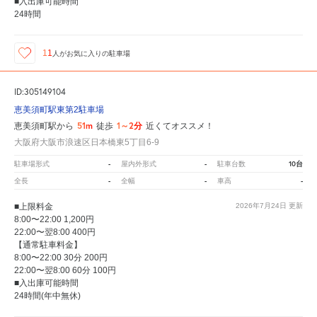
■入出庫可能時間
24時間
11
人が
お気に入りの駐車場
ID:305149104
恵美須町駅東第2駐車場
51m
1～2分
恵美須町駅から
徒歩
近くてオススメ！
大阪府大阪市浪速区日本橋東5丁目6-9
-
-
10台
駐車場形式
屋内外形式
駐車台数
-
-
-
全長
全幅
車高
■上限料金
2026年7月24日
更新
8:00〜22:00 1,200円
22:00〜翌8:00 400円
【通常駐車料金】
8:00〜22:00 30分 200円
22:00〜翌8:00 60分 100円
■入出庫可能時間
24時間(年中無休)