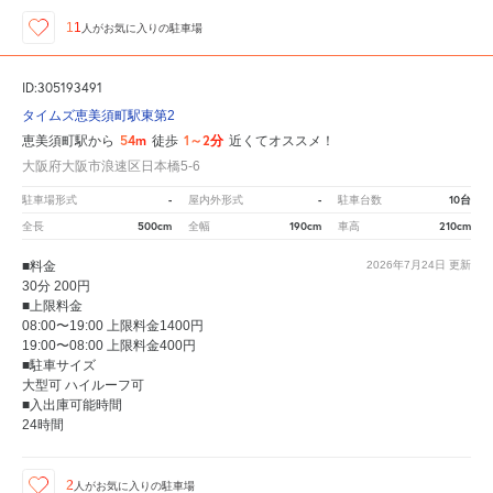
11
人が
お気に入りの駐車場
ID:305193491
タイムズ恵美須町駅東第2
54m
1～2分
恵美須町駅から
徒歩
近くてオススメ！
大阪府大阪市浪速区日本橋5-6
-
-
10台
駐車場形式
屋内外形式
駐車台数
500cm
190cm
210cm
全長
全幅
車高
■料金
2026年7月24日
更新
30分 200円
■上限料金
08:00〜19:00 上限料金1400円
19:00〜08:00 上限料金400円
■駐車サイズ
大型可 ハイルーフ可
■入出庫可能時間
24時間
2
人が
お気に入りの駐車場