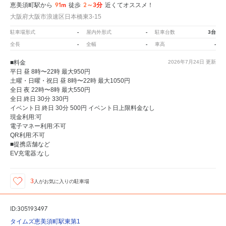
91m
2～3分
恵美須町駅から
徒歩
近くてオススメ！
大阪府大阪市浪速区日本橋東3-15
-
-
3台
駐車場形式
屋内外形式
駐車台数
-
-
-
全長
全幅
車高
■料金
2026年7月24日
更新
平日 昼 8時〜22時 最大950円
土曜・日曜・祝日 昼 8時〜22時 最大1050円
全日 夜 22時〜8時 最大550円
全日 終日 30分 330円
イベント日 終日 30分 500円 イベント日上限料金なし
現金利用:可
電子マネー利用:不可
QR利用:不可
■提携店舗など
EV充電器:なし
3
人が
お気に入りの駐車場
ID:305193497
タイムズ恵美須町駅東第1