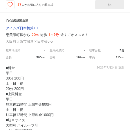
休
17
人が
お気に入りの駐車場
ID:305055405
タイムズ日本橋第10
20m
1～2分
恵美須町駅から
徒歩
近くてオススメ！
大阪府大阪市浪速区日本橋5-5
-
-
5台
駐車場形式
屋内外形式
駐車台数
500cm
190cm
210cm
全長
全幅
車高
■料金
2026年7月24日
更新
平日
30分 200円
土・日・祝
20分 200円
■上限料金
平日
駐車後12時間 上限料金800円
土・日・祝
駐車後12時間 上限料金1000円
■駐車サイズ
大型可 ハイルーフ可