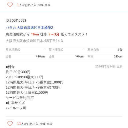
1
人が
お気に入りの駐車場
ID:305115523
パラカ 大阪市浪速区日本橋第2
116m
2～3分
恵美須町駅から
徒歩
近くてオススメ！
大阪府大阪市浪速区日本橋5丁目14-3
-
-
9台
駐車場形式
屋内外形式
駐車台数
480cm
190cm
210cm
全長
全幅
車高
■料金
2026年7月24日
更新
終日 30分300円
20:00〜09:00最大300円
12時間最大(平日/1〜6番車室)1,000円
12時間最大(平日/7〜9番車室)700円
12時間最大(土日祝)1,500円
サービス券利用:可
■駐車サイズ
ハイルーフ可
11
人が
お気に入りの駐車場