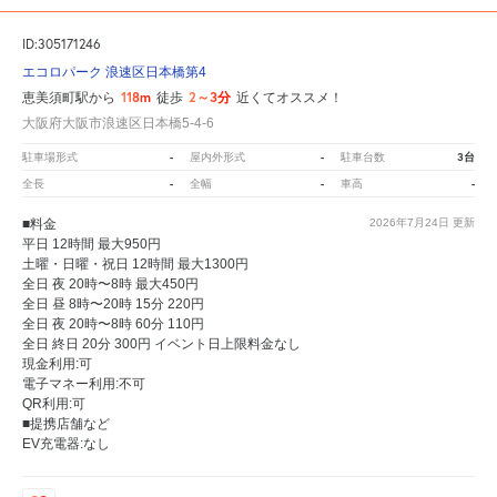
ID:305171246
エコロパーク 浪速区日本橋第4
118m
2～3分
恵美須町駅から
徒歩
近くてオススメ！
大阪府大阪市浪速区日本橋5-4-6
-
-
3台
駐車場形式
屋内外形式
駐車台数
-
-
-
全長
全幅
車高
■料金
2026年7月24日
更新
平日 12時間 最大950円
土曜・日曜・祝日 12時間 最大1300円
全日 夜 20時〜8時 最大450円
全日 昼 8時〜20時 15分 220円
全日 夜 20時〜8時 60分 110円
全日 終日 20分 300円 イベント日上限料金なし
現金利用:可
電子マネー利用:不可
QR利用:可
■提携店舗など
EV充電器:なし