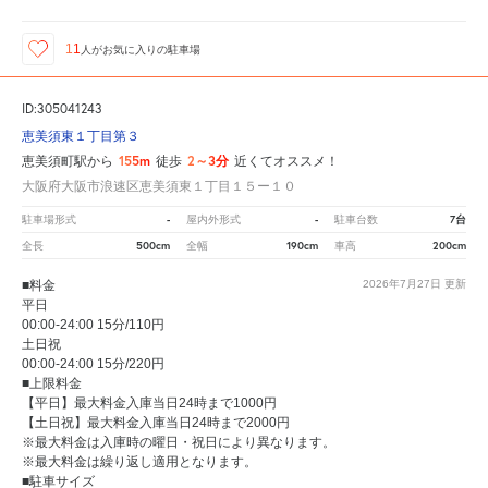
11
人が
お気に入りの駐車場
ID:305041243
恵美須東１丁目第３
155m
2～3分
恵美須町駅から
徒歩
近くてオススメ！
大阪府大阪市浪速区恵美須東１丁目１５ー１０
-
-
7台
駐車場形式
屋内外形式
駐車台数
500cm
190cm
200cm
全長
全幅
車高
■料金
2026年7月27日
更新
平日
00:00-24:00 15分/110円
土日祝
00:00-24:00 15分/220円
■上限料金
【平日】最大料金入庫当日24時まで1000円
【土日祝】最大料金入庫当日24時まで2000円
※最大料金は入庫時の曜日・祝日により異なります。
※最大料金は繰り返し適用となります。
■駐車サイズ