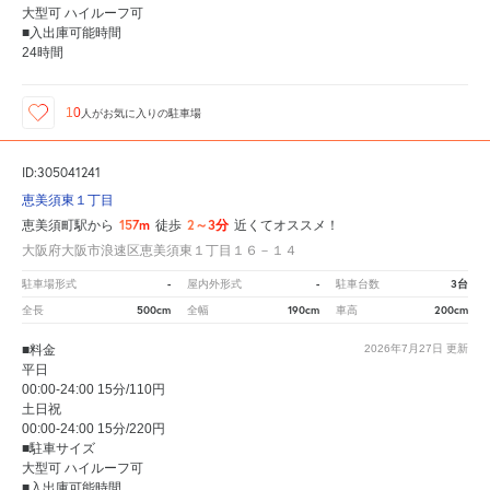
大型可 ハイルーフ可
■入出庫可能時間
24時間
10
人が
お気に入りの駐車場
ID:305041241
恵美須東１丁目
157m
2～3分
恵美須町駅から
徒歩
近くてオススメ！
大阪府大阪市浪速区恵美須東１丁目１６－１４
-
-
3台
駐車場形式
屋内外形式
駐車台数
500cm
190cm
200cm
全長
全幅
車高
■料金
2026年7月27日
更新
平日
00:00-24:00 15分/110円
土日祝
00:00-24:00 15分/220円
■駐車サイズ
大型可 ハイルーフ可
■入出庫可能時間