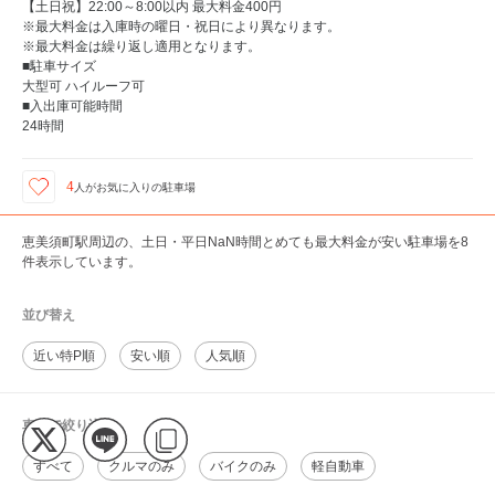
【土日祝】22:00～8:00以内 最大料金400円
※最大料金は入庫時の曜日・祝日により異なります。
※最大料金は繰り返し適用となります。
■駐車サイズ
大型可 ハイルーフ可
■入出庫可能時間
24時間
4
人が
お気に入りの駐車場
恵美須町駅周辺の、土日・平日NaN時間とめても最大料金が安い駐車場を8
件表示しています。
並び替え
近い特P順
安い順
人気順
車種で絞り込み
すべて
クルマのみ
バイクのみ
軽自動車