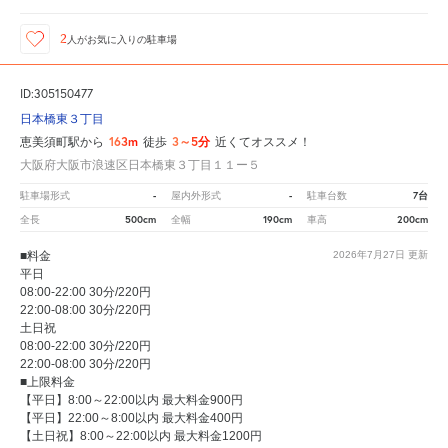
2
人が
お気に入りの駐車場
ID:305150477
日本橋東３丁目
163m
3～5分
恵美須町駅から
徒歩
近くてオススメ！
大阪府大阪市浪速区日本橋東３丁目１１ー５
-
-
7台
駐車場形式
屋内外形式
駐車台数
500cm
190cm
200cm
全長
全幅
車高
■料金
2026年7月27日
更新
平日
08:00-22:00 30分/220円
22:00-08:00 30分/220円
土日祝
08:00-22:00 30分/220円
22:00-08:00 30分/220円
■上限料金
【平日】8:00～22:00以内 最大料金900円
【平日】22:00～8:00以内 最大料金400円
【土日祝】8:00～22:00以内 最大料金1200円