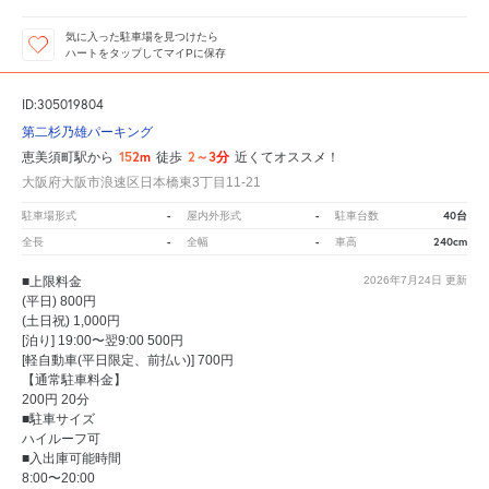
気に入った駐車場を見つけたら
ハートをタップしてマイPに保存
ID:305019804
第二杉乃雄パーキング
152m
2～3分
恵美須町駅から
徒歩
近くてオススメ！
大阪府大阪市浪速区日本橋東3丁目11-21
-
-
40台
駐車場形式
屋内外形式
駐車台数
-
-
240cm
全長
全幅
車高
■上限料金
2026年7月24日
更新
(平日) 800円
(土日祝) 1,000円
[泊り] 19:00〜翌9:00 500円
[軽自動車(平日限定、前払い)] 700円
【通常駐車料金】
200円 20分
■駐車サイズ
ハイルーフ可
■入出庫可能時間
8:00〜20:00