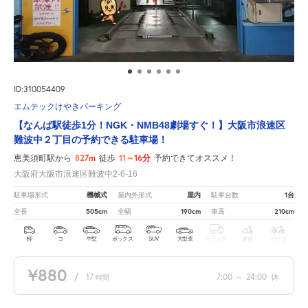
ID:310054409
エムテックけやきパーキング
【なんば駅徒歩1分！NGK・NMB48劇場すぐ！】大阪市浪速区
難波中２丁目の予約できる駐車場！
827m
11～16分
恵美須町駅から
徒歩
予約できてオススメ！
大阪府大阪市浪速区難波中2-6-16
機械式
屋内
1台
駐車場形式
屋内外形式
駐車台数
505cm
190cm
210cm
全長
全幅
車高
軽
コ
中型
ボックス
SUV
大型車
トラック
原付
バイク
¥880
/
17
7:00
～
24:00
休
時間