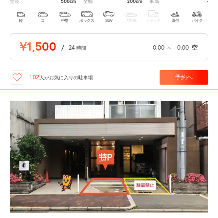
500cm
200cm
-
全長
全幅
車高
軽
コ
中型
ボックス
SUV
大型車
トラック
原付
バイク
¥1,500
/
24
0:00
～
0:00
空
時間
予約へ
102
人が
お気に入りの駐車場