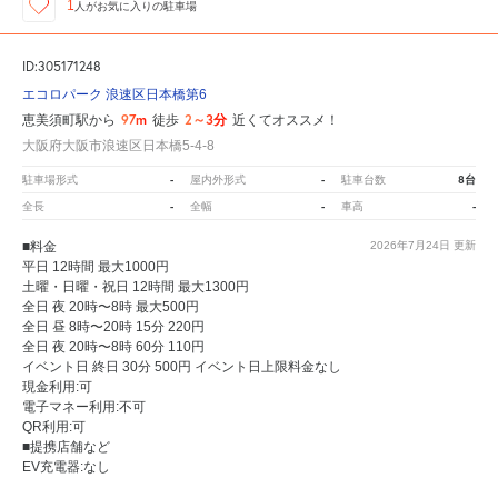
1
人が
お気に入りの駐車場
ID:305171248
エコロパーク 浪速区日本橋第6
97m
2～3分
恵美須町駅から
徒歩
近くてオススメ！
大阪府大阪市浪速区日本橋5-4-8
-
-
8台
駐車場形式
屋内外形式
駐車台数
-
-
-
全長
全幅
車高
■料金
2026年7月24日
更新
平日 12時間 最大1000円
土曜・日曜・祝日 12時間 最大1300円
全日 夜 20時〜8時 最大500円
全日 昼 8時〜20時 15分 220円
全日 夜 20時〜8時 60分 110円
イベント日 終日 30分 500円 イベント日上限料金なし
現金利用:可
電子マネー利用:不可
QR利用:可
■提携店舗など
EV充電器:なし