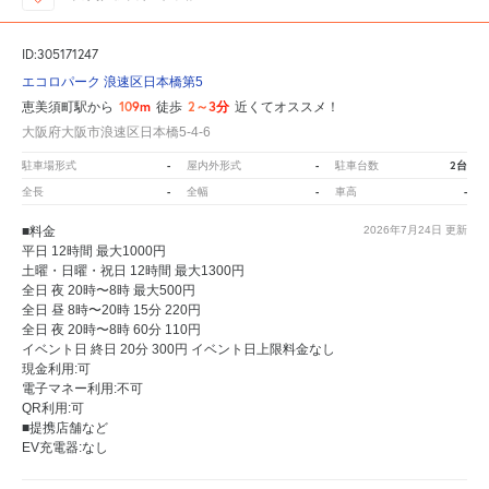
ID:305171247
エコロパーク 浪速区日本橋第5
109m
2～3分
恵美須町駅から
徒歩
近くてオススメ！
大阪府大阪市浪速区日本橋5-4-6
-
-
2台
駐車場形式
屋内外形式
駐車台数
-
-
-
全長
全幅
車高
■料金
2026年7月24日
更新
平日 12時間 最大1000円
土曜・日曜・祝日 12時間 最大1300円
全日 夜 20時〜8時 最大500円
全日 昼 8時〜20時 15分 220円
全日 夜 20時〜8時 60分 110円
イベント日 終日 20分 300円 イベント日上限料金なし
現金利用:可
電子マネー利用:不可
QR利用:可
■提携店舗など
EV充電器:なし