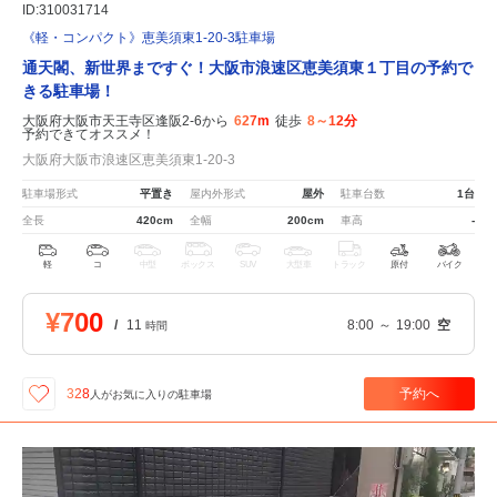
ID:310031714
《軽・コンパクト》恵美須東1-20-3駐車場
通天閣、新世界まですぐ！大阪市浪速区恵美須東１丁目の予約で
きる駐車場！
大阪府大阪市天王寺区逢阪2-6から
627m
徒歩
8～12分
予約できてオススメ！
大阪府大阪市浪速区恵美須東1-20-3
駐車場形式
平置き
屋内外形式
屋外
駐車台数
1台
全長
420cm
全幅
200cm
車高
-
軽
コ
中型
ボックス
SUV
大型車
トラック
原付
バイク
¥700
/
11
8:00
～
19:00
空
時間
予約へ
328
人が
お気に入りの駐車場