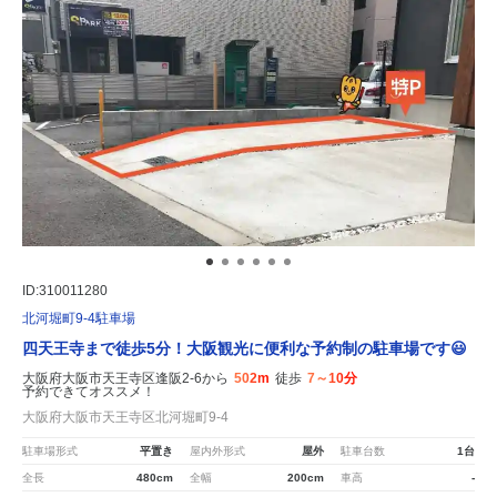
ID:310011280
北河堀町9-4駐車場
四天王寺まで徒歩5分！大阪観光に便利な予約制の駐車場です😃
大阪府大阪市天王寺区逢阪2-6から
502m
徒歩
7～10分
予約できてオススメ！
大阪府大阪市天王寺区北河堀町9-4
駐車場形式
平置き
屋内外形式
屋外
駐車台数
1台
全長
480cm
全幅
200cm
車高
-