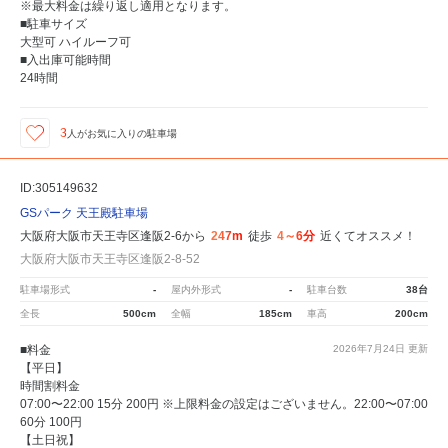
※最大料金は繰り返し適用となります。
■駐車サイズ
大型可 ハイルーフ可
■入出庫可能時間
24時間
3
人が
お気に入りの駐車場
ID:305149632
GSパーク 天王殿駐車場
大阪府大阪市天王寺区逢阪2-6から
247m
徒歩
4～6分
近くてオススメ！
大阪府大阪市天王寺区逢阪2-8-52
駐車場形式
-
屋内外形式
-
駐車台数
38台
全長
500cm
全幅
185cm
車高
200cm
■料金
2026年7月24日
更新
【平日】
時間割料金
07:00〜22:00 15分 200円 ※上限料金の設定はございません。22:00〜07:00
60分 100円
【土日祝】