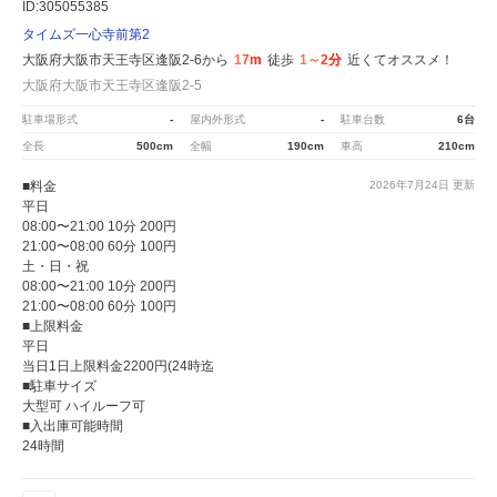
ID:305055385
タイムズ一心寺前第2
大阪府大阪市天王寺区逢阪2-6から
17m
徒歩
1～2分
近くてオススメ！
大阪府大阪市天王寺区逢阪2-5
駐車場形式
-
屋内外形式
-
駐車台数
6台
全長
500cm
全幅
190cm
車高
210cm
■料金
2026年7月24日
更新
平日
08:00〜21:00 10分 200円
21:00〜08:00 60分 100円
土・日・祝
08:00〜21:00 10分 200円
21:00〜08:00 60分 100円
■上限料金
平日
当日1日上限料金2200円(24時迄
■駐車サイズ
大型可 ハイルーフ可
■入出庫可能時間
24時間