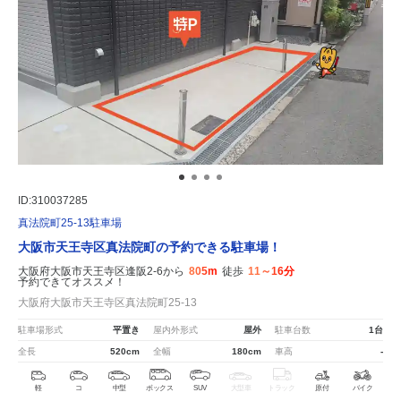
ID:310037285
真法院町25-13駐車場
大阪市天王寺区真法院町の予約できる駐車場！
大阪府大阪市天王寺区逢阪2-6から
805m
徒歩
11～16分
予約できてオススメ！
大阪府大阪市天王寺区真法院町25-13
駐車場形式
平置き
屋内外形式
屋外
駐車台数
1台
全長
520cm
全幅
180cm
車高
-
軽
コ
中型
ボックス
SUV
大型車
トラック
原付
バイク