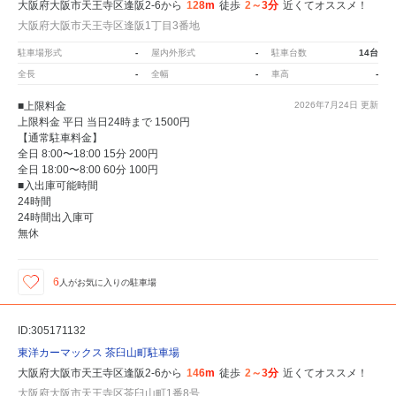
大阪府大阪市天王寺区逢阪2-6から
128m
徒歩
2～3分
近くてオススメ！
大阪府大阪市天王寺区逢阪1丁目3番地
駐車場形式
-
屋内外形式
-
駐車台数
14台
全長
-
全幅
-
車高
-
■上限料金
2026年7月24日
更新
上限料金 平日 当日24時まで 1500円
【通常駐車料金】
全日 8:00〜18:00 15分 200円
全日 18:00〜8:00 60分 100円
■入出庫可能時間
24時間
24時間出入庫可
無休
6
人が
お気に入りの駐車場
ID:305171132
東洋カーマックス 茶臼山町駐車場
大阪府大阪市天王寺区逢阪2-6から
146m
徒歩
2～3分
近くてオススメ！
大阪府大阪市天王寺区茶臼山町1番8号