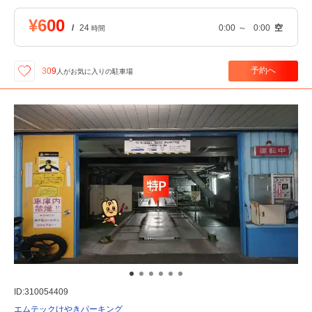
¥600
/
24
0:00
～
0:00
空
時間
予約へ
309
人が
お気に入りの駐車場
ID:310054409
エムテックけやきパーキング