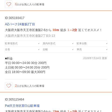
6
人が
お気に入りの駐車場
ID:305193417
AZパーク24逢坂2丁目
大阪府大阪市天王寺区逢阪2-6から
66m
徒歩
1～2分
近くてオススメ！
大阪府大阪市天王寺区逢阪2丁目3-13
駐車場形式
-
屋内外形式
-
駐車台数
-
全長
-
全幅
-
車高
-
■料金
2026年7月24日
更新
平日 00:00〜24:00 30分 200円
土日祝 00:00〜24:00 20分 200円
全日 18:00〜09:00 最大300円
2
人が
お気に入りの駐車場
ID:305115464
Pat天王寺区茶臼山駐車場
大阪府大阪市天王寺区逢阪2-6から
79m
徒歩
1～2分
近くてオススメ！