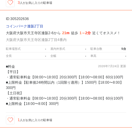
3
人が
お気に入りの駐車場
ID:305202636
コインパーク逢阪2丁目
大阪府大阪市天王寺区逢阪2-6から
21m
徒歩
1～2分
近くてオススメ！
大阪府大阪市天王寺区逢阪2丁目4番内
駐車場形式
-
屋内外形式
-
駐車台数
5台
全長
-
全幅
-
車高
-
■料金
2026年7月24日
更新
【平日】
・通常駐車料金【08:00〜18:00】20分300円【18:00〜08:00】60分100円
■上限料金【駐車後24時間以内（1回限り適用）】1500円【18:00〜8:00】
300円
【土日祝】
・通常駐車料金【08:00〜18:00】20分300円【18:00〜08:00】60分100円
■上限料金【18:00〜8:00】300円
1
人が
お気に入りの駐車場