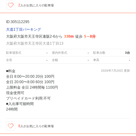
2
人が
お気に入りの駐車場
ID:305112295
大道1丁目パーキング
大阪府大阪市天王寺区逢阪2-6から
330m
徒歩
5～8分
大阪府大阪市天王寺区大道1丁目13
駐車場形式
-
屋内外形式
-
駐車台数
3台
全長
-
全幅
-
車高
-
■料金
2026年7月24日
更新
全日 8:00〜20:00 20分 100円
全日 20:00〜8:00 60分 100円
上限料金 全日 24時間毎 1100円
現金使用可
プリペイドカード利用:不可
■入出庫可能時間
24時間
6
人が
お気に入りの駐車場