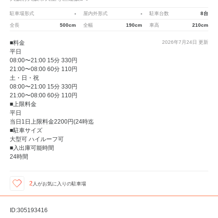
駐車場形式
-
屋内外形式
-
駐車台数
8台
全長
500cm
全幅
190cm
車高
210cm
■料金
2026年7月24日
更新
平日
08:00〜21:00 15分 330円
21:00〜08:00 60分 110円
土・日・祝
08:00〜21:00 15分 330円
21:00〜08:00 60分 110円
■上限料金
平日
当日1日上限料金2200円(24時迄
■駐車サイズ
大型可 ハイルーフ可
■入出庫可能時間
24時間
2
人が
お気に入りの駐車場
ID:305193416