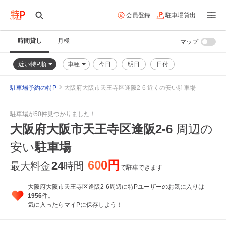
会員登録
駐車場貸出
時間貸し
月極
マップ
近い特P順
車種
今日
明日
日付
駐車場予約の特P
大阪府大阪市天王寺区逢阪2-6 近くの安い駐車場
駐車場が50件見つかりました！
大阪府大阪市天王寺区逢阪2-6
周辺の
安い
駐車場
600円
24
最大料金
時間
で駐車できます
大阪府大阪市天王寺区逢阪2-6周辺に特Pユーザーのお気に入りは
1956
件。
気に入ったらマイPに保存しよう！