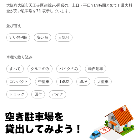
大阪府大阪市天王寺区逢阪2-6周辺の、土日・平日NaN時間とめても最大料
金が安い駐車場を7件表示しています。
並び替え
近い特P順
安い順
人気順
車種で絞り込み
すべて
クルマのみ
バイクのみ
軽自動車
コンパクト
中型車
1BOX
SUV
大型車
トラック
原付
バイク