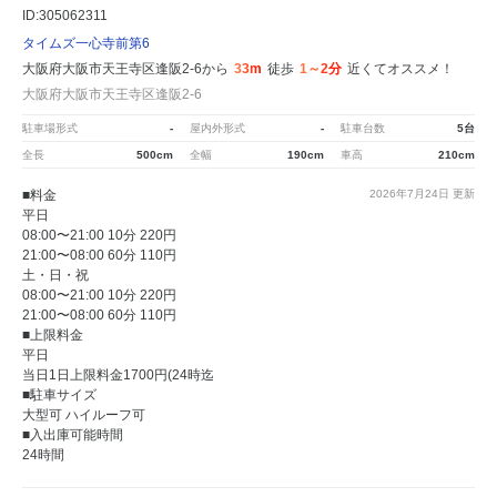
ID:305062311
タイムズ一心寺前第6
大阪府大阪市天王寺区逢阪2-6から
33m
徒歩
1～2分
近くてオススメ！
大阪府大阪市天王寺区逢阪2-6
駐車場形式
-
屋内外形式
-
駐車台数
5台
全長
500cm
全幅
190cm
車高
210cm
■料金
2026年7月24日
更新
平日
08:00〜21:00 10分 220円
21:00〜08:00 60分 110円
土・日・祝
08:00〜21:00 10分 220円
21:00〜08:00 60分 110円
■上限料金
平日
当日1日上限料金1700円(24時迄
■駐車サイズ
大型可 ハイルーフ可
■入出庫可能時間
24時間