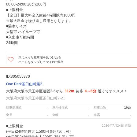
00:00-24:00 20分/200円
■上限料金
【全日】最大料金入庫後4時間以内1000円
※最大料金は繰り返し適用となります。
■駐車サイズ
大型可 ハイルーフ可
■入出庫可能時間
24時間
気に入った駐車場を見つけたら
ハートをタップしてマイPに保存
ID:305055370
One Park茶臼山町第2
大阪府大阪市天王寺区逢阪2-6から
312m
徒歩
4～6分
近くてオススメ！
大阪府大阪市天王寺区茶臼山町2-21
駐車場形式
-
屋内外形式
-
駐車台数
10台
全長
-
全幅
-
車高
-
■上限料金
2026年7月24日
更新
(平日)24時間最大 1,500円 (繰り返し可)
(土日祝)24時間最大 1,800円 (繰り返し可)