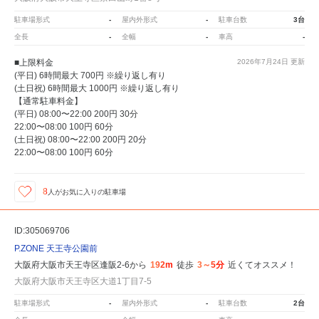
駐車場形式
-
屋内外形式
-
駐車台数
3台
全長
-
全幅
-
車高
-
■上限料金
2026年7月24日
更新
(平日) 6時間最大 700円 ※繰り返し有り
(土日祝) 6時間最大 1000円 ※繰り返し有り
【通常駐車料金】
(平日) 08:00〜22:00 200円 30分
22:00〜08:00 100円 60分
(土日祝) 08:00〜22:00 200円 20分
22:00〜08:00 100円 60分
8
人が
お気に入りの駐車場
ID:305069706
P.ZONE 天王寺公園前
大阪府大阪市天王寺区逢阪2-6から
192m
徒歩
3～5分
近くてオススメ！
大阪府大阪市天王寺区大道1丁目7-5
駐車場形式
-
屋内外形式
-
駐車台数
2台