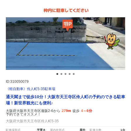
ID:310050079
《軽自動車》伶人町5-35駐車場
通天閣まで徒歩10分！大阪市天王寺区伶人町の予約のできる駐車
場！新世界観光にも便利♪
大阪府大阪市天王寺区逢阪2-6から
279m
徒歩
4～6分
予約できてオススメ！
大阪府大阪市天王寺区伶人町5-35
駐車場形式
平置き
屋内外形式
屋外
駐車台数
1台