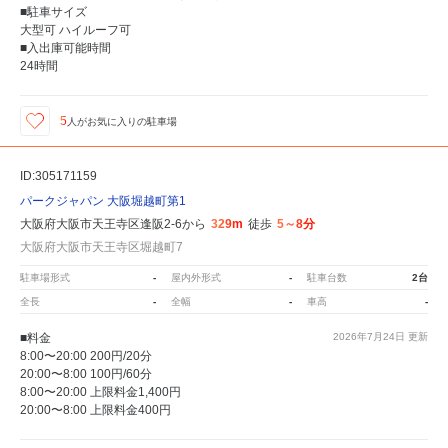
■駐車サイズ
大型可 ハイルーフ可
■入出庫可能時間
24時間
5
人が
お気に入りの駐車場
ID:305171159
パークジャパン 大阪堀越町第1
大阪府大阪市天王寺区逢阪2-6から
329m
徒歩
5～8分
大阪府大阪市天王寺区堀越町7
駐車場形式
-
屋内外形式
-
駐車台数
2台
全長
-
全幅
-
車高
-
■料金
2026年7月24日
更新
8:00〜20:00 200円/20分
20:00〜8:00 100円/60分
8:00〜20:00 上限料金1,400円
20:00〜8:00 上限料金400円