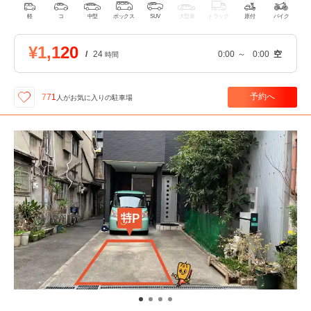
軽
コ
中型
ボックス
SUV
大型車
トラック
原付
バイク
¥1,120
/
24
0:00
～
0:00
空
時間
予約へ
771
人が
お気に入りの駐車場