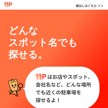
どんな
スポット名でも
探せる。