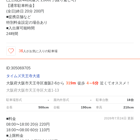
【通常駐車料金】
(全日)終日 20分 200円
■提携店舗など
特別料金設定の場合あり
■入出庫可能時間
24時間
36
人が
お気に入りの駐車場
ID:305069705
タイムズ天王寺大道
大阪府大阪市天王寺区逢阪2-6から
319m
徒歩
4～6分
近くてオススメ！
大阪府大阪市天王寺区大道1-13
駐車場形式
-
屋内外形式
-
駐車台数
18台
全長
500cm
全幅
190cm
車高
210cm
■料金
2026年7月24日
更新
08:00〜18:00 20分 220円
18:00〜08:00 60分 110円
■上限料金