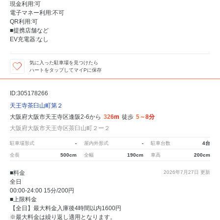
現金利用:可
電子マネー利用:不可
QR利用:可
■提携店舗など
EV充電器:なし
気に入った駐車場を見つけたら
ハートをタップしてマイPに保存
ID:305178266
天王寺茶臼山町第２
大阪府大阪市天王寺区逢阪2-6から
326m
徒歩
5～8分
大阪府大阪市天王寺区茶臼山町２ー２
駐車場形式
-
屋内外形式
-
駐車台数
4台
全長
500cm
全幅
190cm
車高
200cm
■料金
2026年7月27日
更新
全日
00:00-24:00 15分/200円
■上限料金
【全日】最大料金入庫後4時間以内1600円
※最大料金は繰り返し適用となります。