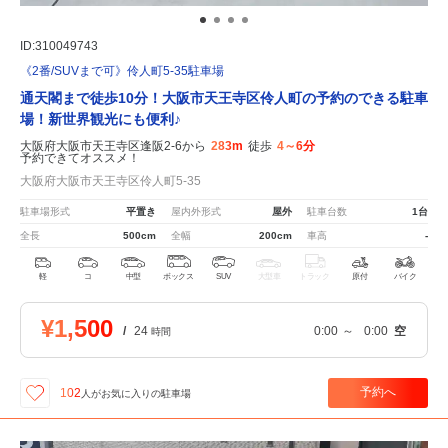
ID:310049743
《2番/SUVまで可》伶人町5-35駐車場
通天閣まで徒歩10分！大阪市天王寺区伶人町の予約のできる駐車
場！新世界観光にも便利♪
大阪府大阪市天王寺区逢阪2-6から
283m
徒歩
4～6分
予約できてオススメ！
大阪府大阪市天王寺区伶人町5-35
駐車場形式
平置き
屋内外形式
屋外
駐車台数
1台
全長
500cm
全幅
200cm
車高
-
軽
コ
中型
ボックス
SUV
大型車
トラック
原付
バイク
¥1,500
/
24
0:00
～
0:00
空
時間
予約へ
102
人が
お気に入りの駐車場