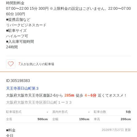
時間割料金
07:00〜22:00 15分 300円 ※上限料金の設定はございません。22:00〜07:00
60分 100円
■提携店舗など
リパークビジネスカード
■駐車サイズ
ハイルーフ可
■入出庫可能時間
24時間
7
人が
お気に入りの駐車場
ID:305198383
天王寺茶臼山町第３
大阪府大阪市天王寺区逢阪2-6から
285m
徒歩
4～6分
近くてオススメ！
大阪府大阪市天王寺区茶臼山町１ー３３
駐車場形式
-
屋内外形式
-
駐車台数
5台
全長
500cm
全幅
190cm
車高
200cm
■料金
2026年7月27日
更新
全日