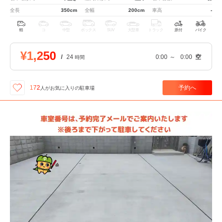
全長
350cm
全幅
200cm
車高
-
軽
コ
中型
ボックス
SUV
大型車
トラック
原付
バイク
¥1,250
/
24
0:00
～
0:00
空
時間
予約へ
172
人が
お気に入りの駐車場