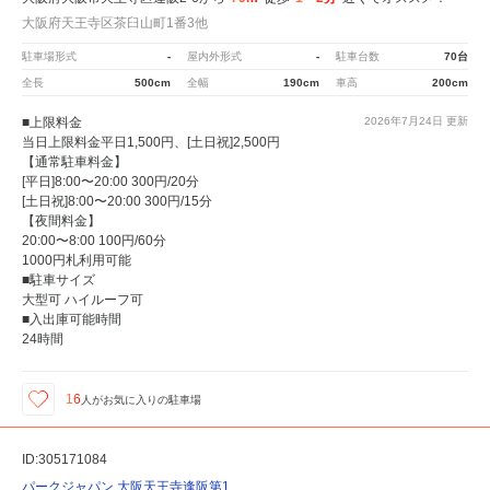
大阪府天王寺区茶臼山町1番3他
駐車場形式
-
屋内外形式
-
駐車台数
70台
全長
500cm
全幅
190cm
車高
200cm
■上限料金
2026年7月24日
更新
当日上限料金平日1,500円、[土日祝]2,500円
【通常駐車料金】
[平日]8:00〜20:00 300円/20分
[土日祝]8:00〜20:00 300円/15分
【夜間料金】
20:00〜8:00 100円/60分
1000円札利用可能
■駐車サイズ
大型可 ハイルーフ可
■入出庫可能時間
24時間
16
人が
お気に入りの駐車場
ID:305171084
パークジャパン 大阪天王寺逢阪第1