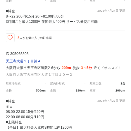
全長
-
全幅
-
車高
-
■料金
2026年7月24日
更新
8〜22:200円/15分 20〜8:100円/60分
3時間ごと最大1200円 夜間最大400円 サービス券使用可能
8
人が
お気に入りの駐車場
ID:305065808
天王寺大道１丁目第４
大阪府大阪市天王寺区逢阪2-6から
209m
徒歩
3～5分
近くてオススメ！
大阪府大阪市天王寺区大道１丁目１０ー２
駐車場形式
-
屋内外形式
-
駐車台数
3台
全長
500cm
全幅
190cm
車高
200cm
■料金
2026年7月27日
更新
全日
08:00-22:00 15分/220円
22:00-08:00 60分/110円
■上限料金
【全日】最大料金入庫後3時間以内1200円