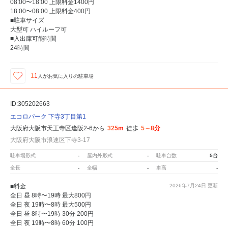
08:00〜18:00 上限料金1400円
18:00〜08:00 上限料金400円
■駐車サイズ
大型可 ハイルーフ可
■入出庫可能時間
24時間
11
人が
お気に入りの駐車場
ID:305202663
エコロパーク 下寺3丁目第1
大阪府大阪市天王寺区逢阪2-6から
325m
徒歩
5～8分
大阪府大阪市浪速区下寺3-17
駐車場形式
-
屋内外形式
-
駐車台数
5台
全長
-
全幅
-
車高
-
■料金
2026年7月24日
更新
全日 昼 8時〜19時 最大800円
全日 夜 19時〜8時 最大500円
全日 昼 8時〜19時 30分 200円
全日 夜 19時〜8時 60分 100円