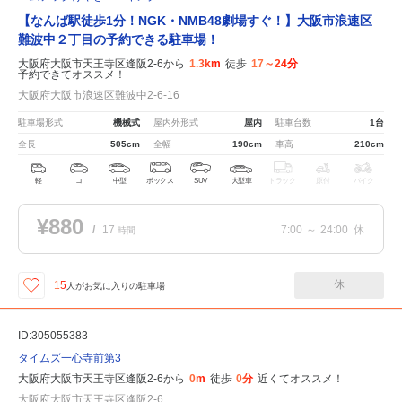
【なんば駅徒歩1分！NGK・NMB48劇場すぐ！】大阪市浪速区
難波中２丁目の予約できる駐車場！
大阪府大阪市天王寺区逢阪2-6から
1.3km
徒歩
17～24分
予約できてオススメ！
大阪府大阪市浪速区難波中2-6-16
駐車場形式
機械式
屋内外形式
屋内
駐車台数
1台
全長
505cm
全幅
190cm
車高
210cm
軽
コ
中型
ボックス
SUV
大型車
トラック
原付
バイク
¥880
/
17
7:00
～
24:00
休
時間
休
15
人が
お気に入りの駐車場
ID:305055383
タイムズ一心寺前第3
大阪府大阪市天王寺区逢阪2-6から
0m
徒歩
0分
近くてオススメ！
大阪府大阪市天王寺区逢阪2-6