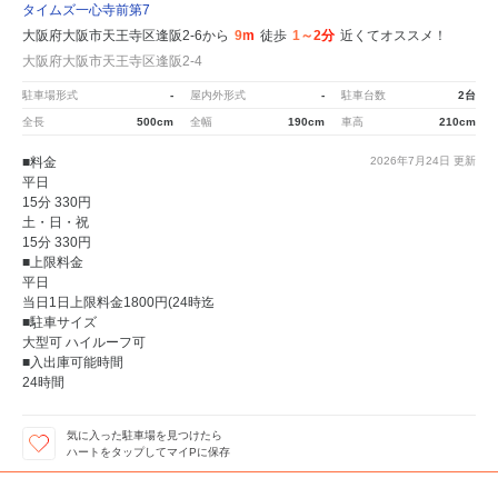
タイムズ一心寺前第7
大阪府大阪市天王寺区逢阪2-6から
9m
徒歩
1～2分
近くてオススメ！
大阪府大阪市天王寺区逢阪2-4
駐車場形式
-
屋内外形式
-
駐車台数
2台
全長
500cm
全幅
190cm
車高
210cm
■料金
2026年7月24日
更新
平日
15分 330円
土・日・祝
15分 330円
■上限料金
平日
当日1日上限料金1800円(24時迄
■駐車サイズ
大型可 ハイルーフ可
■入出庫可能時間
24時間
気に入った駐車場を見つけたら
ハートをタップしてマイPに保存