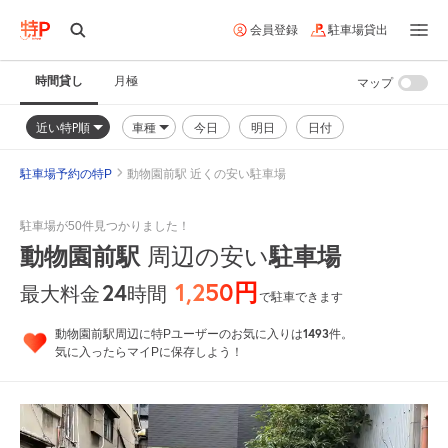
会員登録
駐車場貸出
時間貸し
月極
マップ
近い特P順
車種
今日
明日
日付
駐車場予約の特P
動物園前駅 近くの安い駐車場
駐車場が50件見つかりました！
動物園前駅
駐車場
周辺の安い
1,250円
24
時間
最大料金
で駐車できます
1493
動物園前駅周辺に特Pユーザーのお気に入りは
件。
気に入ったらマイPに保存しよう！