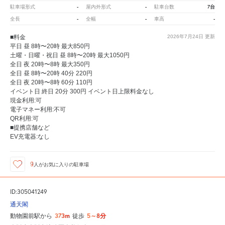
-
-
7台
駐車場形式
屋内外形式
駐車台数
-
-
-
全長
全幅
車高
■料金
2026年7月24日
更新
平日 昼 8時〜20時 最大850円
土曜・日曜・祝日 昼 8時〜20時 最大1050円
全日 夜 20時〜8時 最大350円
全日 昼 8時〜20時 40分 220円
全日 夜 20時〜8時 60分 110円
イベント日 終日 20分 300円 イベント日上限料金なし
現金利用:可
電子マネー利用:不可
QR利用:可
■提携店舗など
EV充電器:なし
9
人が
お気に入りの駐車場
ID:305041249
通天閣
373m
5～8分
動物園前駅から
徒歩