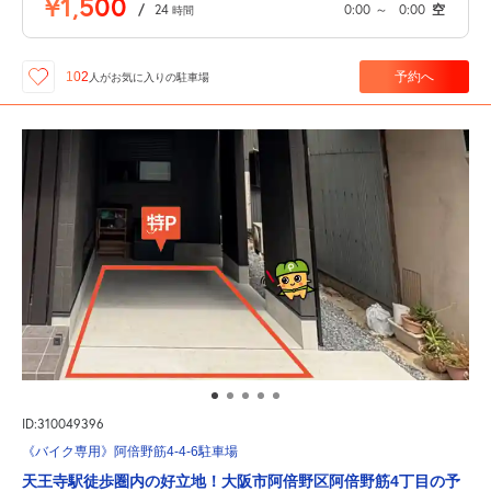
¥1,500
/
24
0:00
～
0:00
空
時間
予約へ
102
人が
お気に入りの駐車場
ID:310049396
《バイク専用》阿倍野筋4-4-6駐車場
天王寺駅徒歩圏内の好立地！大阪市阿倍野区阿倍野筋4丁目の予