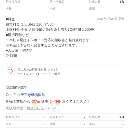
-
-
3台
駐車場形式
屋内外形式
駐車台数
-
-
-
全長
全幅
車高
■料金
2026年7月24日
更新
通常料金:全日 終日 220円 /30分
上限料金:全日 入庫後最大(繰り返し有り) 24時間 1,500円
■提携店舗など
※本駐車場はインボイス対応の領収書が発行されます。
※料金は予告なく変更することがございます。
■入出庫可能時間
24時間
気に入った駐車場を見つけたら
ハートをタップしてマイPに保存
ID:305114077
One Park天王寺動物園前
137m
2～3分
動物園前駅から
徒歩
近くてオススメ！
大阪府大阪市西成区山王1-16-24
-
-
9台
駐車場形式
屋内外形式
駐車台数
-
-
-
全長
全幅
車高