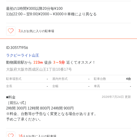
最初の1時間¥300以降20分毎¥100
1泊(22:00～翌8:00)¥2000～¥3000※車種により異なる
3
人が
お気に入りの駐車場
ID:305171956
ラクピーライト山王
223m
3～5分
動物園前駅から
徒歩
近くてオススメ！
大阪府大阪市西成区山王1丁目10番17号
-
-
4台
駐車場形式
屋内外形式
駐車台数
-
-
-
全長
全幅
車高
■料金
2026年7月24日
更新
［前払い式］
2時間 300円 12時間 800円 24時間 900円
※料金、台数等が予告なく変更となる場合があります。
予めご了承ください。
16
人が
お気に入りの駐車場