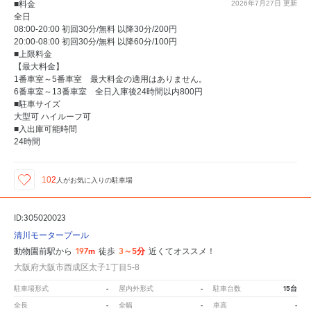
■料金
2026年7月27日
更新
全日
08:00-20:00 初回30分/無料 以降30分/200円
20:00-08:00 初回30分/無料 以降60分/100円
■上限料金
【最大料金】
1番車室～5番車室 最大料金の適用はありません。
6番車室～13番車室 全日入庫後24時間以内800円
■駐車サイズ
大型可 ハイルーフ可
■入出庫可能時間
24時間
102
人が
お気に入りの駐車場
ID:305020023
清川モータープール
197m
3～5分
動物園前駅から
徒歩
近くてオススメ！
大阪府大阪市西成区太子1丁目5-8
-
-
15台
駐車場形式
屋内外形式
駐車台数
-
-
-
全長
全幅
車高