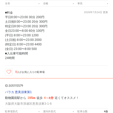
-
-
-
全長
全幅
車高
■料金
2026年7月24日
更新
平日8:00〜23:00 30分 200円
土日祝8:00〜23:00 20分 300円
特定日8:00〜23:00 20分 300円
全日23:00〜8:00 60分 100円
(平日) 8:00〜23:00 1200
(土日祝) 8:00〜23:00 2000
(特定日) 8:00〜23:00 4400
(全日) 23:00〜8:00 500
■入出庫可能時間
24時間
8
人が
お気に入りの駐車場
ID:305115579
パラカ 恵美須東第1
285m
4～6分
動物園前駅から
徒歩
近くてオススメ！
大阪府大阪市浪速区恵美須東3-1-6
-
-
4台
駐車場形式
屋内外形式
駐車台数