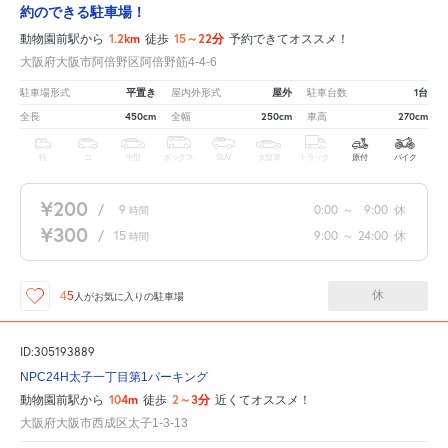
約のできる駐車場！
1.2km
15～22分
動物園前駅から
徒歩
予約できてオススメ！
大阪府大阪市阿倍野区阿倍野筋4-4-6
平置き
屋外
1台
駐車場形式
屋内外形式
駐車台数
450cm
250cm
270cm
全長
全幅
車高
軽
コ
中型
ボックス
SUV
大型車
トラック
原付
バイク
¥200
/
9
0:00
～
9:00
休
時間
¥300
/
15
9:00
～
24:00
休
時間
休
45
人が
お気に入りの駐車場
ID:305193889
NPC24H太子一丁目第1パーキング
104m
2～3分
動物園前駅から
徒歩
近くてオススメ！
大阪府大阪市西成区太子1-3-13