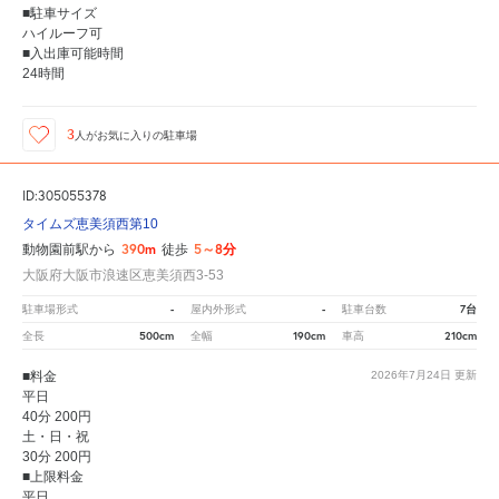
■駐車サイズ
ハイルーフ可
■入出庫可能時間
24時間
3
人が
お気に入りの駐車場
ID:305055378
タイムズ恵美須西第10
390m
5～8分
動物園前駅から
徒歩
大阪府大阪市浪速区恵美須西3-53
-
-
7台
駐車場形式
屋内外形式
駐車台数
500cm
190cm
210cm
全長
全幅
車高
■料金
2026年7月24日
更新
平日
40分 200円
土・日・祝
30分 200円
■上限料金
平日