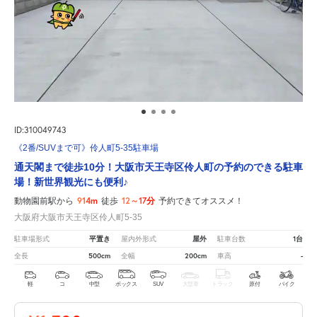
ID:310049743
《2番/SUVまで可》伶人町5-35駐車場
通天閣まで徒歩10分！大阪市天王寺区伶人町の予約のできる駐車
場！新世界観光にも便利♪
914m
12～17分
動物園前駅から
徒歩
予約できてオススメ！
大阪府大阪市天王寺区伶人町5-35
平置き
屋外
1台
駐車場形式
屋内外形式
駐車台数
500cm
200cm
-
全長
全幅
車高
軽
コ
中型
ボックス
SUV
大型車
トラック
原付
バイク