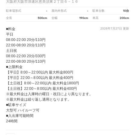
大阪府大阪市浪速区恵美須東２丁目６－１６
-
-
10台
駐車場形式
屋内外形式
駐車台数
500cm
190cm
200cm
全長
全幅
車高
■料金
2026年7月27日
更新
平日
08:00-22:00 20分/110円
22:00-08:00 20分/110円
土日祝
08:00-22:00 20分/330円
22:00-08:00 20分/110円
■上限料金
【平日】8:00～22:00以内 最大料金800円
【平日】22:00～8:00以内 最大料金400円
【土日祝】8:00～22:00以内 最大料金1800円
【土日祝】22:00～8:00以内 最大料金400円
※最大料金は入庫時の曜日・祝日により異なります。
※最大料金は繰り返し適用となります。
■駐車サイズ
大型可 ハイルーフ可
■入出庫可能時間
24時間