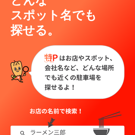
どんな
スポット名でも
探せる。