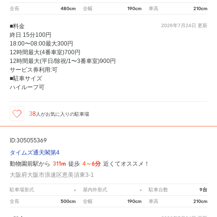
480cm
190cm
210cm
全長
全幅
車高
■料金
2026年7月24日
更新
終日 15分100円
18:00〜08:00最大300円
12時間最大(4番車室)700円
12時間最大(平日/除祝/1〜3番車室)900円
サービス券利用:可
■駐車サイズ
ハイルーフ可
38
人が
お気に入りの駐車場
ID:305055369
タイムズ通天閣第4
311m
4～6分
動物園前駅から
徒歩
近くてオススメ！
大阪府大阪市浪速区恵美須東3-1
-
-
9台
駐車場形式
屋内外形式
駐車台数
500cm
190cm
210cm
全長
全幅
車高