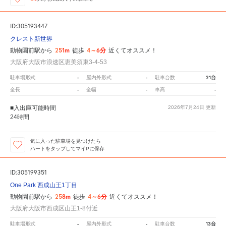
ID:305193447
クレスト新世界
251m
4～6分
動物園前駅から
徒歩
近くてオススメ！
大阪府大阪市浪速区恵美須東3-4-53
-
-
21台
駐車場形式
屋内外形式
駐車台数
-
-
-
全長
全幅
車高
■入出庫可能時間
2026年7月24日
更新
24時間
気に入った駐車場を見つけたら
ハートをタップしてマイPに保存
ID:305199351
One Park 西成山王1丁目
258m
4～6分
動物園前駅から
徒歩
近くてオススメ！
大阪府大阪市西成区山王1-8付近
-
-
13台
駐車場形式
屋内外形式
駐車台数