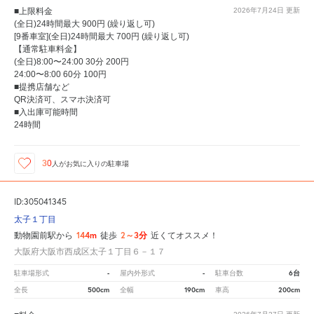
■上限料金
2026年7月24日
更新
(全日)24時間最大 900円 (繰り返し可)
[9番車室](全日)24時間最大 700円 (繰り返し可)
【通常駐車料金】
(全日)8:00〜24:00 30分 200円
24:00〜8:00 60分 100円
■提携店舗など
QR決済可、スマホ決済可
■入出庫可能時間
24時間
30
人が
お気に入りの駐車場
ID:305041345
太子１丁目
144m
2～3分
動物園前駅から
徒歩
近くてオススメ！
大阪府大阪市西成区太子１丁目６－１７
-
-
6台
駐車場形式
屋内外形式
駐車台数
500cm
190cm
200cm
全長
全幅
車高