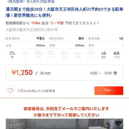
《軽自動車》伶人町5-35駐車場
通天閣まで徒歩10分！大阪市天王寺区伶人町の予約のできる駐車
場！新世界観光にも便利♪
908m
12～17分
動物園前駅から
徒歩
予約できてオススメ！
大阪府大阪市天王寺区伶人町5-35
平置き
屋外
1台
駐車場形式
屋内外形式
駐車台数
350cm
200cm
-
全長
全幅
車高
軽
コ
中型
ボックス
SUV
大型車
トラック
原付
バイク
¥1,250
/
24
0:00
～
0:00
空
時間
予約へ
172
人が
お気に入りの駐車場