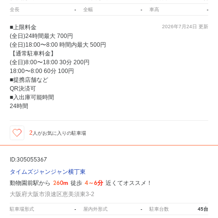
-
-
-
全長
全幅
車高
■上限料金
2026年7月24日
更新
(全日)24時間最大 700円
(全日)18:00〜8:00 時間内最大 500円
【通常駐車料金】
(全日)8:00〜18:00 30分 200円
18:00〜8:00 60分 100円
■提携店舗など
QR決済可
■入出庫可能時間
24時間
2
人が
お気に入りの駐車場
ID:305055367
タイムズジャンジャン横丁東
260m
4～6分
動物園前駅から
徒歩
近くてオススメ！
大阪府大阪市浪速区恵美須東3-2
-
-
45台
駐車場形式
屋内外形式
駐車台数