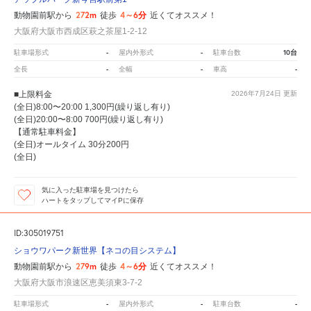
272m
4～6分
動物園前駅から
徒歩
近くてオススメ！
大阪府大阪市西成区萩之茶屋1-2-12
-
-
10台
駐車場形式
屋内外形式
駐車台数
-
-
-
全長
全幅
車高
■上限料金
2026年7月24日
更新
(全日)8:00〜20:00 1,300円(繰り返し有り)
(全日)20:00〜8:00 700円(繰り返し有り)
【通常駐車料金】
(全日)オールタイム 30分200円
(全日)
気に入った駐車場を見つけたら
ハートをタップしてマイPに保存
ID:305019751
ショウワパーク新世界【ネコの目システム】
279m
4～6分
動物園前駅から
徒歩
近くてオススメ！
大阪府大阪市浪速区恵美須東3-7-2
-
-
-
駐車場形式
屋内外形式
駐車台数