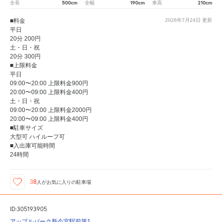
500cm
190cm
210cm
全長
全幅
車高
■料金
2026年7月24日
更新
平日
20分 200円
土・日・祝
20分 300円
■上限料金
平日
09:00〜20:00 上限料金900円
20:00〜09:00 上限料金400円
土・日・祝
09:00〜20:00 上限料金2000円
20:00〜09:00 上限料金400円
■駐車サイズ
大型可 ハイルーフ可
■入出庫可能時間
24時間
38
人が
お気に入りの駐車場
ID:305193905
アップルパーク新今宮駅前第1