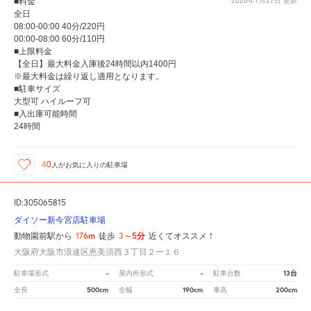
■料金
2026年7月27日
更新
全日
08:00-00:00 40分/220円
00:00-08:00 60分/110円
■上限料金
【全日】最大料金入庫後24時間以内1400円
※最大料金は繰り返し適用となります。
■駐車サイズ
大型可 ハイルーフ可
■入出庫可能時間
24時間
40
人が
お気に入りの駐車場
ID:305065815
ダイソー新今宮店駐車場
176m
3～5分
動物園前駅から
徒歩
近くてオススメ！
大阪府大阪市浪速区恵美須西３丁目２ー１６
-
-
13台
駐車場形式
屋内外形式
駐車台数
500cm
190cm
200cm
全長
全幅
車高