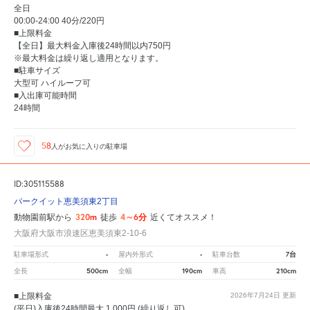
全日
00:00-24:00 40分/220円
■上限料金
【全日】最大料金入庫後24時間以内750円
※最大料金は繰り返し適用となります。
■駐車サイズ
大型可 ハイルーフ可
■入出庫可能時間
24時間
58
人が
お気に入りの駐車場
ID:305115588
パークイット恵美須東2丁目
320m
4～6分
動物園前駅から
徒歩
近くてオススメ！
大阪府大阪市浪速区恵美須東2-10-6
-
-
7台
駐車場形式
屋内外形式
駐車台数
500cm
190cm
210cm
全長
全幅
車高
■上限料金
2026年7月24日
更新
(平日)入庫後24時間最大 1,000円 (繰り返し可)