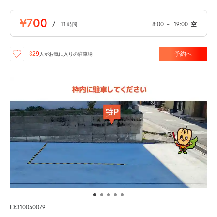
¥700
/
11
8:00
～
19:00
空
時間
予約へ
329
人が
お気に入りの駐車場
ID:310050079