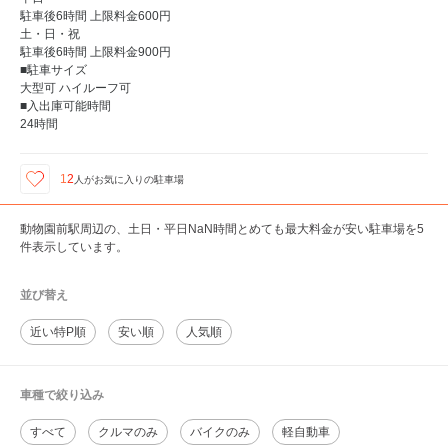
駐車後6時間 上限料金600円
土・日・祝
駐車後6時間 上限料金900円
■駐車サイズ
大型可 ハイルーフ可
■入出庫可能時間
24時間
12
人が
お気に入りの駐車場
動物園前駅周辺の、土日・平日NaN時間とめても最大料金が安い駐車場を5
件表示しています。
並び替え
近い特P順
安い順
人気順
車種で絞り込み
すべて
クルマのみ
バイクのみ
軽自動車