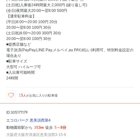
(土日祝)入庫後24時間最大 2,000円 (繰り返し可)
(全日)夜間最大20:00〜翌8:00 500円
【通常駐車料金】
(平日)8:00〜20:00 100円 20分
20:00〜翌8:00 100円 30分
(土日祝)8:00〜20:00 300円 30分
20:00〜翌8:00 100円 30分
■提携店舗など
電子決済(PayPay,LINE Pay,メルペイ,au PAY,d払い)利用可、特別料金設定の
場合あり
■駐車サイズ
大型可 ハイルーフ可
■入出庫可能時間
24時間
15
人が
お気に入りの駐車場
ID:305171179
エコロパーク 恵美須西第4
353m
5～8分
動物園前駅から
徒歩
大阪府大阪市浪速区恵美須西3-15-6