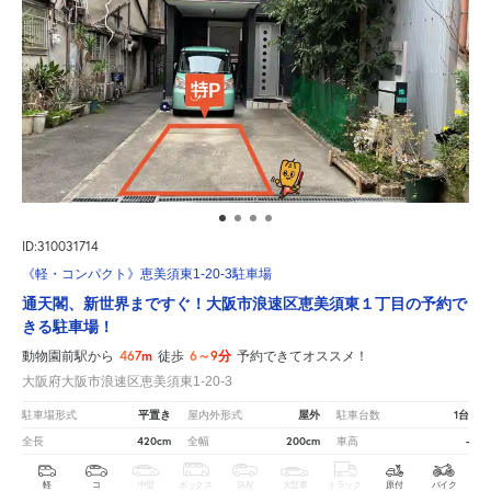
ID:310031714
《軽・コンパクト》恵美須東1-20-3駐車場
通天閣、新世界まですぐ！大阪市浪速区恵美須東１丁目の予約で
きる駐車場！
467m
6～9分
動物園前駅から
徒歩
予約できてオススメ！
大阪府大阪市浪速区恵美須東1-20-3
平置き
屋外
1台
駐車場形式
屋内外形式
駐車台数
420cm
200cm
-
全長
全幅
車高
軽
コ
中型
ボックス
SUV
大型車
トラック
原付
バイク