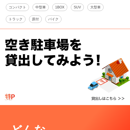
コンパクト
中型車
1BOX
SUV
大型車
トラック
原付
バイク