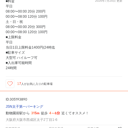
■料金
2026年7月24日
更新
平日
08:00〜00:00 20分 200円
00:00〜08:00 120分 100円
土・日・祝
08:00〜00:00 20分 300円
00:00〜08:00 120分 100円
■上限料金
平日
当日1日上限料金1400円(24時迄
■駐車サイズ
大型可 ハイルーフ可
■入出庫可能時間
24時間
17
人が
お気に入りの駐車場
ID:305193890
JSN太子第一パーキング
315m
4～6分
動物園前駅から
徒歩
近くてオススメ！
大阪府大阪市西成区太子2丁目1-6