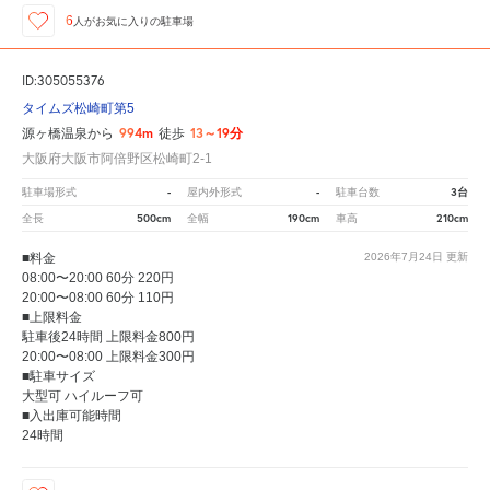
6
人が
お気に入りの駐車場
ID:305055376
タイムズ松崎町第5
994m
13～19分
源ヶ橋温泉から
徒歩
大阪府大阪市阿倍野区松崎町2-1
-
-
3台
駐車場形式
屋内外形式
駐車台数
500cm
190cm
210cm
全長
全幅
車高
■料金
2026年7月24日
更新
08:00〜20:00 60分 220円
20:00〜08:00 60分 110円
■上限料金
駐車後24時間 上限料金800円
20:00〜08:00 上限料金300円
■駐車サイズ
大型可 ハイルーフ可
■入出庫可能時間
24時間