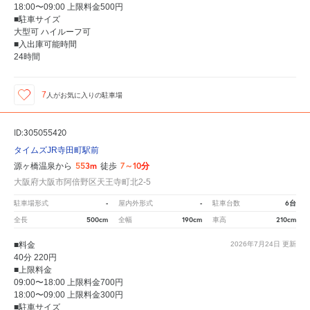
18:00〜09:00 上限料金500円
■駐車サイズ
大型可 ハイルーフ可
■入出庫可能時間
24時間
7
人が
お気に入りの駐車場
ID:305055420
タイムズJR寺田町駅前
553m
7～10分
源ヶ橋温泉から
徒歩
大阪府大阪市阿倍野区天王寺町北2-5
-
-
6台
駐車場形式
屋内外形式
駐車台数
500cm
190cm
210cm
全長
全幅
車高
■料金
2026年7月24日
更新
40分 220円
■上限料金
09:00〜18:00 上限料金700円
18:00〜09:00 上限料金300円
■駐車サイズ