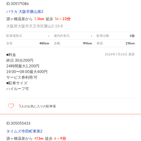
ID:305171086
パラカ 大阪市勝山第2
1.3km
16～23分
源ヶ橋温泉から
徒歩
大阪府大阪市天王寺区勝山2-10-6
-
-
3台
駐車場形式
屋内外形式
駐車台数
480cm
190cm
210cm
全長
全幅
車高
■料金
2026年7月24日
更新
終日 30分200円
24時間最大1,200円
19:00〜08:00最大400円
サービス券利用:可
■駐車サイズ
ハイルーフ可
5
人が
お気に入りの駐車場
ID:305055433
タイムズ寺田町東第2
413m
6～9分
源ヶ橋温泉から
徒歩