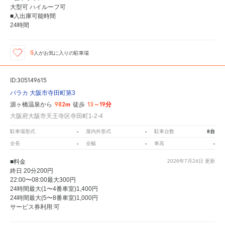
大型可 ハイルーフ可
■入出庫可能時間
24時間
6
人が
お気に入りの駐車場
ID:305149615
パラカ 大阪市寺田町第3
982m
13～19分
源ヶ橋温泉から
徒歩
大阪府大阪市天王寺区寺田町1-2-4
-
-
8台
駐車場形式
屋内外形式
駐車台数
-
-
-
全長
全幅
車高
■料金
2026年7月24日
更新
終日 20分200円
22:00〜08:00最大300円
24時間最大(1〜4番車室)1,400円
24時間最大(5〜8番車室)1,000円
サービス券利用:可