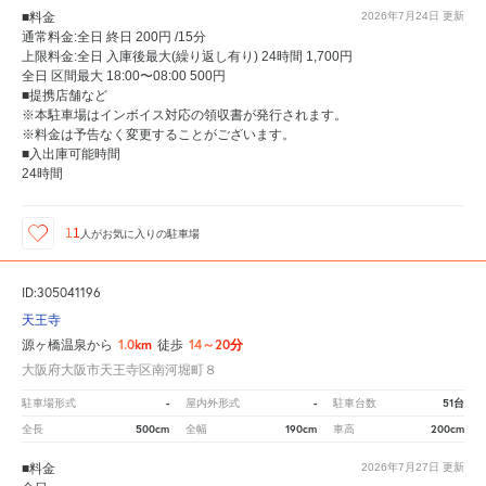
■料金
2026年7月24日
更新
通常料金:全日 終日 200円 /15分
上限料金:全日 入庫後最大(繰り返し有り) 24時間 1,700円
全日 区間最大 18:00〜08:00 500円
■提携店舗など
※本駐車場はインボイス対応の領収書が発行されます。
※料金は予告なく変更することがございます。
■入出庫可能時間
24時間
11
人が
お気に入りの駐車場
ID:305041196
天王寺
1.0km
14～20分
源ヶ橋温泉から
徒歩
大阪府大阪市天王寺区南河堀町８
-
-
51台
駐車場形式
屋内外形式
駐車台数
500cm
190cm
200cm
全長
全幅
車高
■料金
2026年7月27日
更新