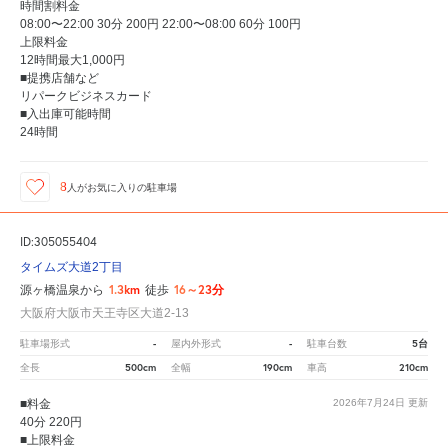
時間割料金
08:00〜22:00 30分 200円 22:00〜08:00 60分 100円
上限料金
12時間最大1,000円
■提携店舗など
リパークビジネスカード
■入出庫可能時間
24時間
8
人が
お気に入りの駐車場
ID:305055404
タイムズ大道2丁目
1.3km
16～23分
源ヶ橋温泉から
徒歩
大阪府大阪市天王寺区大道2-13
-
-
5台
駐車場形式
屋内外形式
駐車台数
500cm
190cm
210cm
全長
全幅
車高
■料金
2026年7月24日
更新
40分 220円
■上限料金