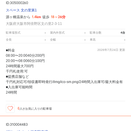
ID:305000260
スペース 文の里第1
1.4km
18～26分
源ヶ橋温泉から
徒歩
大阪府大阪市阿倍野区文の里2-3-11
-
-
4台
駐車場形式
屋内外形式
駐車台数
-
-
-
全長
全幅
車高
■料金
2026年7月24日
更新
08:00〜20:0040分200円
20:00〜08:0060分100円
24時間最大700円
千円札使用:可
■提携店舗など
千円札対応可/領収書即時発行//img/ico-sm.png/24時間入出庫可/最大料金有
■入出庫可能時間
24時間
6
人が
お気に入りの駐車場
ID:310004483