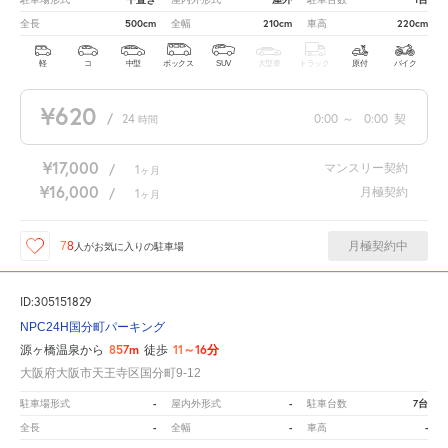
500cm
210cm
220cm
全長
全幅
車高
軽
コ
中型
ボックス
SUV
大型車
トラック
原付
バイク
¥620
/
24
0:00
～
0:00
契
時間
¥17,000
マンスリー契約
/
1
ヶ月
¥16,000
月極契約
/
1
ヶ月
月極契約中
78
人が
お気に入りの駐車場
ID:305151829
NPC24H国分町パーキング
857m
11～16分
源ヶ橋温泉から
徒歩
大阪府大阪市天王寺区国分町9-12
-
-
7台
駐車場形式
屋内外形式
駐車台数
-
-
-
全長
全幅
車高