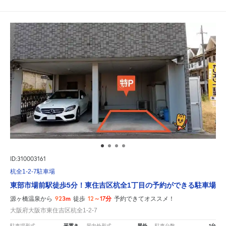
ID:310003161
杭全1-2-7駐車場
東部市場前駅徒歩5分！東住吉区杭全1丁目の予約ができる駐車場
923m
12～17分
源ヶ橋温泉から
徒歩
予約できてオススメ！
大阪府大阪市東住吉区杭全1-2-7
平置き
屋外
1台
駐車場形式
屋内外形式
駐車台数