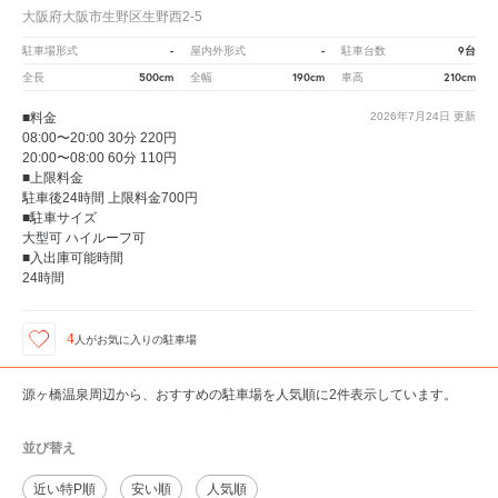
大阪府大阪市生野区生野西2-5
-
-
9台
駐車場形式
屋内外形式
駐車台数
500cm
190cm
210cm
全長
全幅
車高
■料金
2026年7月24日
更新
08:00〜20:00 30分 220円
20:00〜08:00 60分 110円
■上限料金
駐車後24時間 上限料金700円
■駐車サイズ
大型可 ハイルーフ可
■入出庫可能時間
24時間
4
人が
お気に入りの駐車場
源ヶ橋温泉周辺から、おすすめの駐車場を人気順に2件表示しています。
並び替え
近い特P順
安い順
人気順