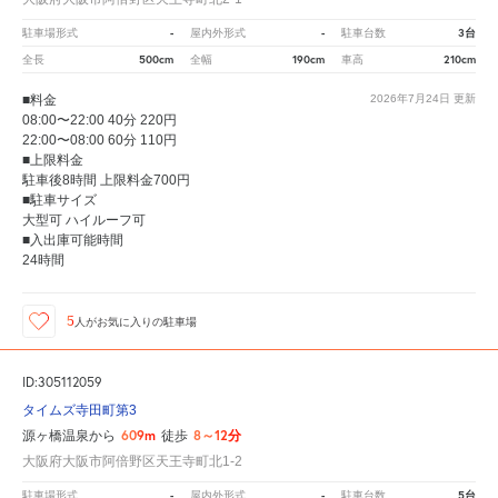
-
-
3台
駐車場形式
屋内外形式
駐車台数
500cm
190cm
210cm
全長
全幅
車高
■料金
2026年7月24日
更新
08:00〜22:00 40分 220円
22:00〜08:00 60分 110円
■上限料金
駐車後8時間 上限料金700円
■駐車サイズ
大型可 ハイルーフ可
■入出庫可能時間
24時間
5
人が
お気に入りの駐車場
ID:305112059
タイムズ寺田町第3
609m
8～12分
源ヶ橋温泉から
徒歩
大阪府大阪市阿倍野区天王寺町北1-2
-
-
5台
駐車場形式
屋内外形式
駐車台数