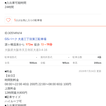
■入出庫可能時間
24時間
5
人が
お気に入りの駐車場
ID:305149614
GSパーク 大道三丁目第三駐車場
972m
13～19分
源ヶ橋温泉から
徒歩
大阪府大阪市天王寺区大道3-4-16
-
-
4台
駐車場形式
屋内外形式
駐車台数
500cm
185cm
200cm
全長
全幅
車高
■料金
2026年7月24日
更新
【全日】
時間割料金
08:00〜22:00 40分 200円 22:00〜08:00 60分 100円
上限料金
12時間最大800円
■駐車サイズ
ハイルーフ可
■入出庫可能時間