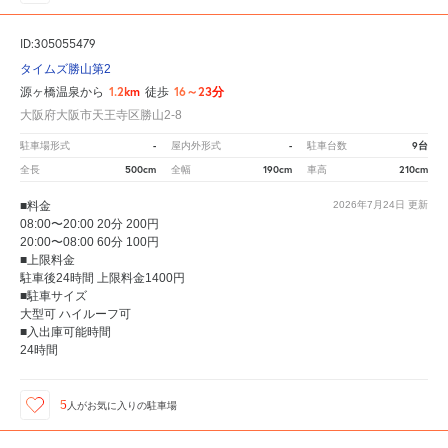
ID:305055479
タイムズ勝山第2
1.2km
16～23分
源ヶ橋温泉から
徒歩
大阪府大阪市天王寺区勝山2-8
-
-
9台
駐車場形式
屋内外形式
駐車台数
500cm
190cm
210cm
全長
全幅
車高
■料金
2026年7月24日
更新
08:00〜20:00 20分 200円
20:00〜08:00 60分 100円
■上限料金
駐車後24時間 上限料金1400円
■駐車サイズ
大型可 ハイルーフ可
■入出庫可能時間
24時間
5
人が
お気に入りの駐車場