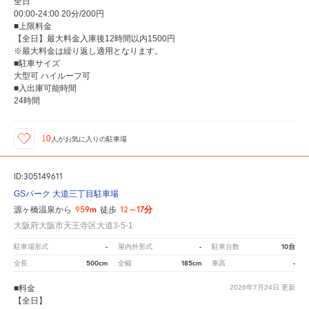
全日
00:00-24:00 20分/200円
■上限料金
【全日】最大料金入庫後12時間以内1500円
※最大料金は繰り返し適用となります。
■駐車サイズ
大型可 ハイルーフ可
■入出庫可能時間
24時間
10
人が
お気に入りの駐車場
ID:305149611
GSパーク 大道三丁目駐車場
959m
12～17分
源ヶ橋温泉から
徒歩
大阪府大阪市天王寺区大道3-5-1
-
-
10台
駐車場形式
屋内外形式
駐車台数
500cm
185cm
-
全長
全幅
車高
■料金
2026年7月24日
更新
【全日】