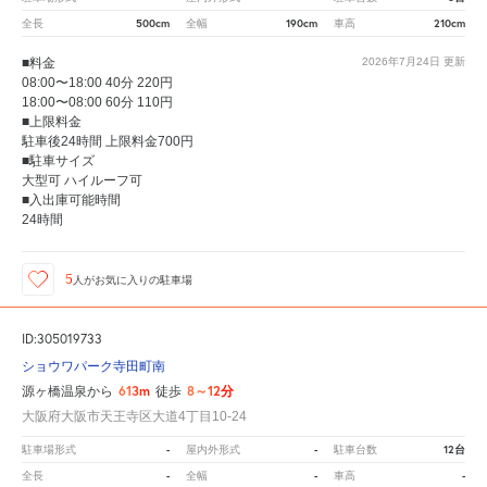
500cm
190cm
210cm
全長
全幅
車高
■料金
2026年7月24日
更新
08:00〜18:00 40分 220円
18:00〜08:00 60分 110円
■上限料金
駐車後24時間 上限料金700円
■駐車サイズ
大型可 ハイルーフ可
■入出庫可能時間
24時間
5
人が
お気に入りの駐車場
ID:305019733
ショウワパーク寺田町南
613m
8～12分
源ヶ橋温泉から
徒歩
大阪府大阪市天王寺区大道4丁目10-24
-
-
12台
駐車場形式
屋内外形式
駐車台数
-
-
-
全長
全幅
車高