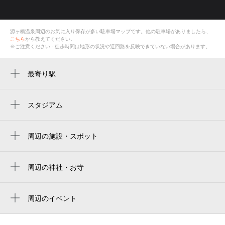
源ヶ橋温泉
周辺のお気に入り保存が多い
駐車場
マップです。他の駐車場がありましたら、
こちら
から教えてください。
※ご注意ください - 徒歩時間は地形の状況や迂回路を反映できていない場合があります。
最寄り駅
寺田町駅
河堀口駅
スタジアム
yanmar hanasaka stadium
美章園駅
yodoko sakura stadium
周辺の施設・スポット
東部市場前駅
瓦寅工業株式会社 修繕の寅さん
ヨドコウ桜スタジアム
大阪阿部野橋駅
広瀬写真事務所
周辺の神社・お寺
yanmar stadium nagai
天王寺駅
正源寺
生野本通中央商店街イベント会場
文の里駅
圓妙寺
周辺のイベント
林寺2
周辺にイベントが見つかりませんでした。
昭和町駅
生野本通郵便局