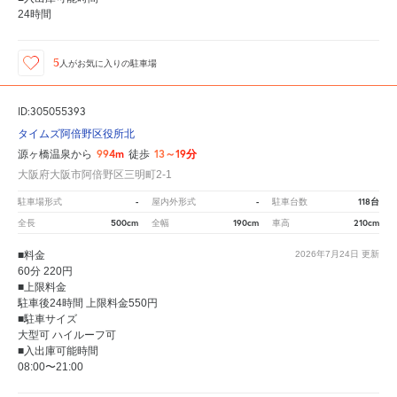
24時間
5
人が
お気に入りの駐車場
ID:305055393
タイムズ阿倍野区役所北
994m
13～19分
源ヶ橋温泉から
徒歩
大阪府大阪市阿倍野区三明町2-1
-
-
118台
駐車場形式
屋内外形式
駐車台数
500cm
190cm
210cm
全長
全幅
車高
■料金
2026年7月24日
更新
60分 220円
■上限料金
駐車後24時間 上限料金550円
■駐車サイズ
大型可 ハイルーフ可
■入出庫可能時間
08:00〜21:00