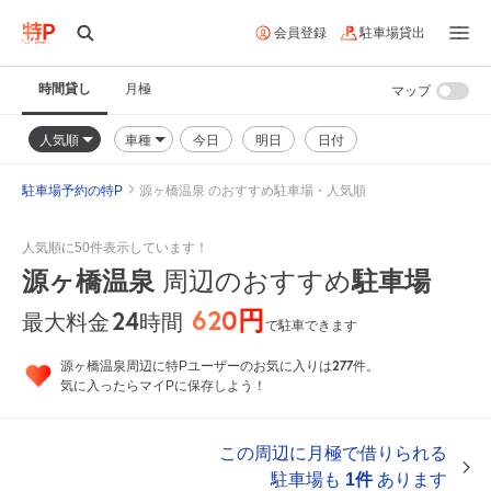
会員登録
駐車場貸出
時間貸し
月極
マップ
人気順
車種
今日
明日
日付
駐車場予約の特P
源ヶ橋温泉 のおすすめ駐車場・人気順
人気順に50件表示しています！
源ヶ橋温泉
周辺のおすすめ
駐車場
620円
24
時間
最大料金
で駐車できます
277
源ヶ橋温泉周辺に特Pユーザーのお気に入りは
件。
気に入ったらマイPに保存しよう！
この周辺に月極で借りられる
駐車場も
1件
あります