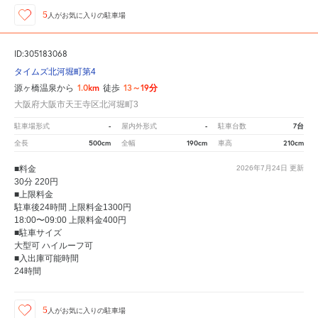
5
人が
お気に入りの駐車場
ID:305183068
タイムズ北河堀町第4
1.0km
13～19分
源ヶ橋温泉から
徒歩
大阪府大阪市天王寺区北河堀町3
-
-
7台
駐車場形式
屋内外形式
駐車台数
500cm
190cm
210cm
全長
全幅
車高
■料金
2026年7月24日
更新
30分 220円
■上限料金
駐車後24時間 上限料金1300円
18:00〜09:00 上限料金400円
■駐車サイズ
大型可 ハイルーフ可
■入出庫可能時間
24時間
5
人が
お気に入りの駐車場