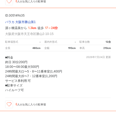
6
人が
お気に入りの駐車場
ID:305149635
パラカ 大阪市勝山第1
1.3km
17～24分
源ヶ橋温泉から
徒歩
大阪府大阪市天王寺区勝山2-10-15
-
-
12台
駐車場形式
屋内外形式
駐車台数
480cm
190cm
210cm
全長
全幅
車高
■料金
2026年7月24日
更新
終日 30分200円
18:00〜08:00最大500円
24時間最大(1〜5・8〜11番車室)1,400円
24時間最大(6〜7・12番車室)1,200円
サービス券利用:可
■駐車サイズ
ハイルーフ可
6
人が
お気に入りの駐車場