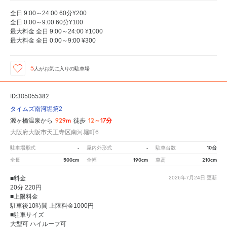
全日 9:00～24:00 60分¥200
全日 0:00～9:00 60分¥100
最大料金 全日 9:00～24:00 ¥1000
最大料金 全日 0:00～9:00 ¥300
5
人が
お気に入りの駐車場
ID:305055382
タイムズ南河堀第2
929m
12～17分
源ヶ橋温泉から
徒歩
大阪府大阪市天王寺区南河堀町6
-
-
10台
駐車場形式
屋内外形式
駐車台数
500cm
190cm
210cm
全長
全幅
車高
■料金
2026年7月24日
更新
20分 220円
■上限料金
駐車後10時間 上限料金1000円
■駐車サイズ
大型可 ハイルーフ可