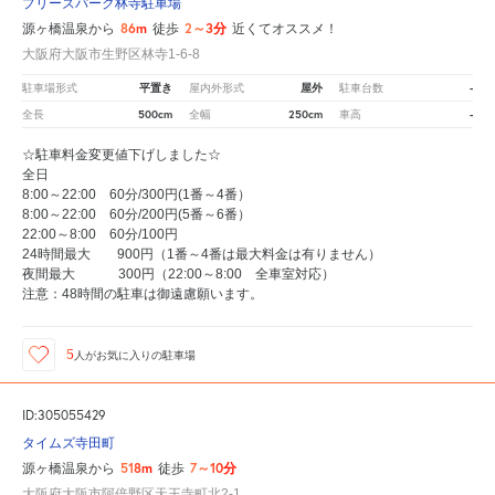
プリーズパーク林寺駐車場
86m
2～3分
源ヶ橋温泉から
徒歩
近くてオススメ！
大阪府大阪市生野区林寺1-6-8
平置き
屋外
-
駐車場形式
屋内外形式
駐車台数
500cm
250cm
-
全長
全幅
車高
☆駐車料金変更値下げしました☆
全日
8:00～22:00 60分/300円(1番～4番）
8:00～22:00 60分/200円(5番～6番）
22:00～8:00 60分/100円
24時間最大 900円（1番～4番は最大料金は有りません）
夜間最大 300円（22:00～8:00 全車室対応）
注意：48時間の駐車は御遠慮願います。
5
人が
お気に入りの駐車場
ID:305055429
タイムズ寺田町
518m
7～10分
源ヶ橋温泉から
徒歩
大阪府大阪市阿倍野区天王寺町北2-1