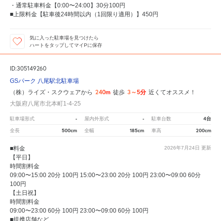
・通常駐車料金【0:00〜24:00】30分100円
■上限料金【駐車後24時間以内（1回限り適用）】450円
気に入った駐車場を見つけたら
ハートをタップしてマイPに保存
ID:305149260
GSパーク 八尾駅北駐車場
240m
3～5分
（株）ライズ・スクウェアから
徒歩
近くてオススメ！
大阪府八尾市北本町1-4-25
-
-
4台
駐車場形式
屋内外形式
駐車台数
500cm
185cm
200cm
全長
全幅
車高
■料金
2026年7月24日
更新
【平日】
時間割料金
09:00〜15:00 20分 100円 15:00〜23:00 20分 100円 23:00〜09:00 60分
100円
【土日祝】
時間割料金
09:00〜23:00 60分 100円 23:00〜09:00 60分 100円
■提携店舗など