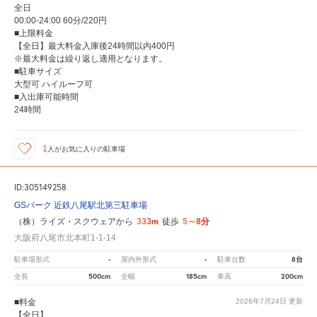
全日
00:00-24:00 60分/220円
■上限料金
【全日】最大料金入庫後24時間以内400円
※最大料金は繰り返し適用となります。
■駐車サイズ
大型可 ハイルーフ可
■入出庫可能時間
24時間
1
人が
お気に入りの駐車場
ID:305149258
GSパーク 近鉄八尾駅北第三駐車場
333m
5～8分
（株）ライズ・スクウェアから
徒歩
大阪府八尾市北本町1-1-14
-
-
8台
駐車場形式
屋内外形式
駐車台数
500cm
185cm
200cm
全長
全幅
車高
■料金
2026年7月24日
更新
【全日】