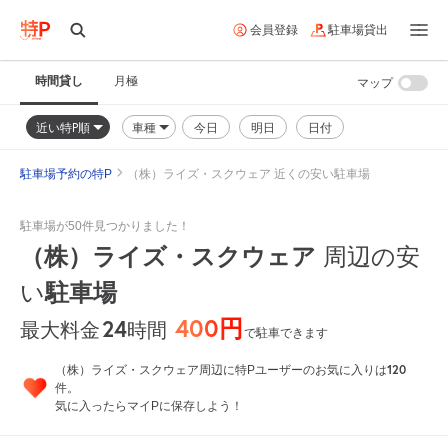
会員登録
駐車場貸出
時間貸し
月極
マップ
近い特P順
車種
今日
明日
日付
駐車場予約の特P
（株）ライズ・スクウェア 近くの安い駐車場
駐車場が50件見つかりました！
（株）ライズ・スクウェア
周辺の安
い
駐車場
400円
24
時間
最大料金
で駐車できます
120
（株）ライズ・スクウェア周辺に特Pユーザーのお気に入りは
件。
気に入ったらマイPに保存しよう！