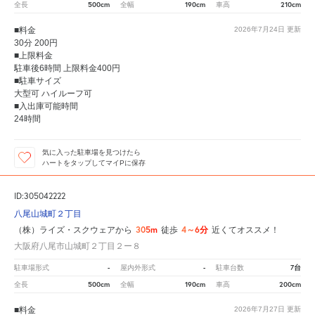
500cm
190cm
210cm
全長
全幅
車高
■料金
2026年7月24日
更新
30分 200円
■上限料金
駐車後6時間 上限料金400円
■駐車サイズ
大型可 ハイルーフ可
■入出庫可能時間
24時間
気に入った駐車場を見つけたら
ハートをタップしてマイPに保存
ID:305042222
八尾山城町２丁目
305m
4～6分
（株）ライズ・スクウェアから
徒歩
近くてオススメ！
大阪府八尾市山城町２丁目２ー８
-
-
7台
駐車場形式
屋内外形式
駐車台数
500cm
190cm
200cm
全長
全幅
車高
■料金
2026年7月27日
更新