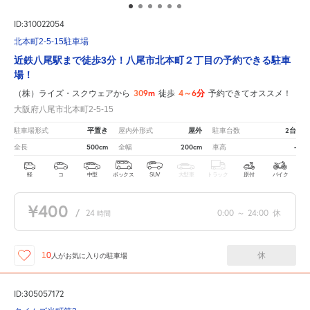
ID:310022054
北本町2-5-15駐車場
近鉄八尾駅まで徒歩3分！八尾市北本町２丁目の予約できる駐車
場！
309m
4～6分
（株）ライズ・スクウェアから
徒歩
予約できてオススメ！
大阪府八尾市北本町2-5-15
平置き
屋外
2台
駐車場形式
屋内外形式
駐車台数
500cm
200cm
-
全長
全幅
車高
軽
コ
中型
ボックス
SUV
大型車
トラック
原付
バイク
¥400
/
24
0:00
～
24:00
休
時間
休
10
人が
お気に入りの駐車場
ID:305057172