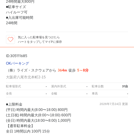
24時間最大800円
■駐車サイズ
ハイルーフ可
■入出庫可能時間
24時間
気に入った駐車場を見つけたら
ハートをタップしてマイPに保存
ID:305111685
OKパーキング
364m
5～8分
（株）ライズ・スクウェアから
徒歩
大阪府八尾市北本町2-15
-
-
31台
駐車場形式
屋内外形式
駐車台数
-
-
-
全長
全幅
車高
■上限料金
2026年7月24日
更新
(平日) 時間内最大(8:00〜18:00) 800円
(土日祝) 時間内最大(8:00〜18:00) 600円
(全日) 時間内最大(18:00〜8:00) 1,000円
【通常駐車料金】
全日 1時間以内 100円 15分