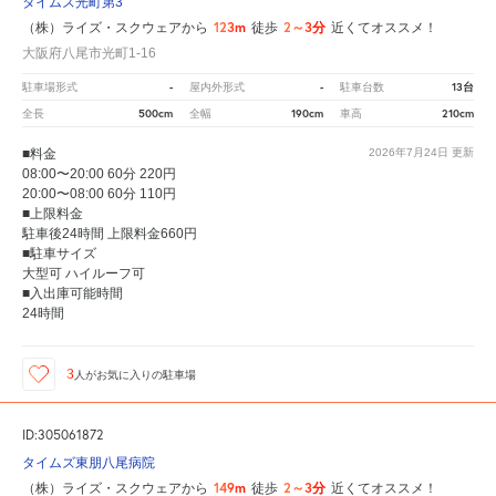
タイムズ光町第3
123m
2～3分
（株）ライズ・スクウェアから
徒歩
近くてオススメ！
大阪府八尾市光町1-16
-
-
13台
駐車場形式
屋内外形式
駐車台数
500cm
190cm
210cm
全長
全幅
車高
■料金
2026年7月24日
更新
08:00〜20:00 60分 220円
20:00〜08:00 60分 110円
■上限料金
駐車後24時間 上限料金660円
■駐車サイズ
大型可 ハイルーフ可
■入出庫可能時間
24時間
3
人が
お気に入りの駐車場
ID:305061872
タイムズ東朋八尾病院
149m
2～3分
（株）ライズ・スクウェアから
徒歩
近くてオススメ！