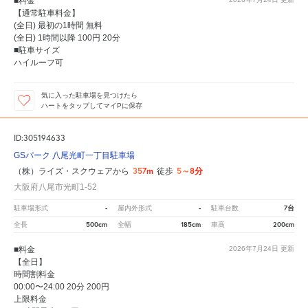
■料金
【通常駐車料金】
(全日) 最初の1時間 無料
(全日) 1時間以降 100円 20分
■駐車サイズ
ハイルーフ可
気に入った駐車場を見つけたら
ハートをタップしてマイPに保存
ID:305194633
GSパーク 八尾光町一丁目駐車場
357m
5～8分
（株）ライズ・スクウェアから
徒歩
大阪府八尾市光町1-52
-
-
7台
駐車場形式
屋内外形式
駐車台数
500cm
185cm
200cm
全長
全幅
車高
■料金
2026年7月24日
更新
【全日】
時間割料金
00:00〜24:00 20分 200円
上限料金