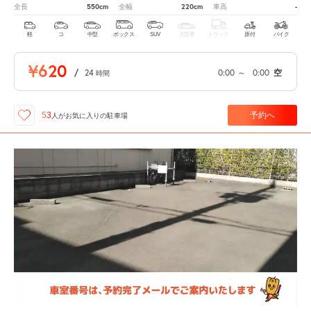
550cm
220cm
-
全長
全幅
車高
軽
コ
中型
ボックス
SUV
大型車
トラック
原付
バイク
¥620
/
24
0:00
～
0:00
空
時間
予約へ
53
人が
お気に入りの駐車場