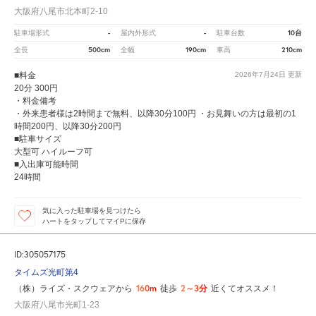
大阪府八尾市北本町2-10
-
-
10台
駐車場形式
屋内外形式
駐車台数
500cm
190cm
210cm
全長
全幅
車高
■料金
2026年7月24日
更新
20分 300円
・料金備考
・外来患者様は2時間まで無料、以降30分100円 ・お見舞いの方は最初の1
時間200円、以降30分200円
■駐車サイズ
大型可 ハイルーフ可
■入出庫可能時間
24時間
気に入った駐車場を見つけたら
ハートをタップしてマイPに保存
ID:305057175
タイムズ光町第4
160m
2～3分
（株）ライズ・スクウェアから
徒歩
近くてオススメ！
大阪府八尾市光町1-23