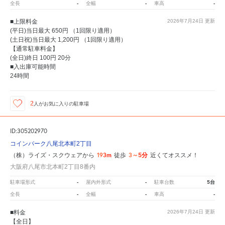
-
-
-
全長
全幅
車高
■上限料金
2026年7月24日
更新
(平日)当日最大 650円 （1回限り適用）
(土日祝)当日最大 1,200円 （1回限り適用）
【通常駐車料金】
(全日)終日 100円 20分
■入出庫可能時間
24時間
2
人が
お気に入りの駐車場
ID:305202970
コインパーク八尾北本町2丁目
193m
3～5分
（株）ライズ・スクウェアから
徒歩
近くてオススメ！
大阪府八尾市北本町2丁目8番内
-
-
5台
駐車場形式
屋内外形式
駐車台数
-
-
-
全長
全幅
車高
■料金
2026年7月24日
更新
【全日】