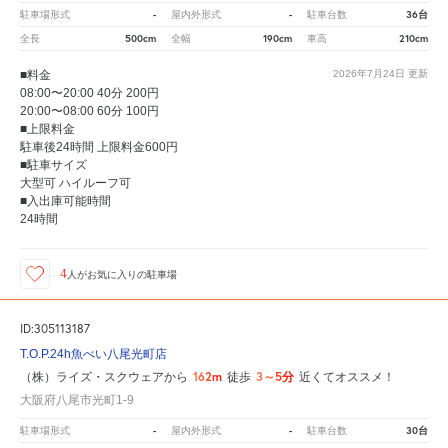
-
-
36台
駐車場形式
屋内外形式
駐車台数
500cm
190cm
210cm
全長
全幅
車高
■料金
2026年7月24日
更新
08:00〜20:00 40分 200円
20:00〜08:00 60分 100円
■上限料金
駐車後24時間 上限料金600円
■駐車サイズ
大型可 ハイルーフ可
■入出庫可能時間
24時間
4
人が
お気に入りの駐車場
ID:305113187
T.O.P.24h魚べい八尾光町店
162m
3～5分
（株）ライズ・スクウェアから
徒歩
近くてオススメ！
大阪府八尾市光町1-9
-
-
30台
駐車場形式
屋内外形式
駐車台数