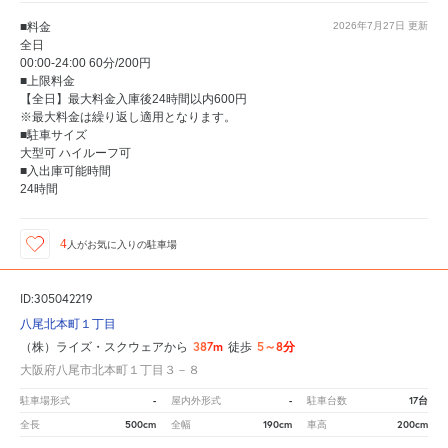
■料金
2026年7月27日
更新
全日
00:00-24:00 60分/200円
■上限料金
【全日】最大料金入庫後24時間以内600円
※最大料金は繰り返し適用となります。
■駐車サイズ
大型可 ハイルーフ可
■入出庫可能時間
24時間
4
人が
お気に入りの駐車場
ID:305042219
八尾北本町１丁目
387m
5～8分
（株）ライズ・スクウェアから
徒歩
大阪府八尾市北本町１丁目３－８
-
-
17台
駐車場形式
屋内外形式
駐車台数
500cm
190cm
200cm
全長
全幅
車高