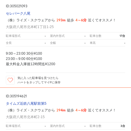
ID:305021093
セレパーク八尾
293m
4～6分
（株）ライズ・スクウェアから
徒歩
近くてオススメ！
大阪府八尾市北本町1丁目1-25
-
-
17台
駐車場形式
屋内外形式
駐車台数
-
-
-
全長
全幅
車高
9:00～23:00 30分¥100
23:00～9:00 60分¥100
最大料金入庫後12時間迄¥1200
気に入った駐車場を見つけたら
ハートをタップしてマイPに保存
ID:305194621
タイムズ近鉄八尾駅前第5
294m
4～6分
（株）ライズ・スクウェアから
徒歩
近くてオススメ！
大阪府八尾市北本町2-15
-
-
3台
駐車場形式
屋内外形式
駐車台数