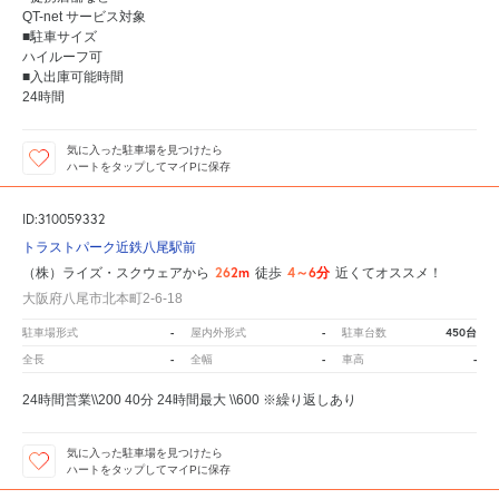
QT-net サービス対象
■駐車サイズ
ハイルーフ可
■入出庫可能時間
24時間
気に入った駐車場を見つけたら
ハートをタップしてマイPに保存
ID:310059332
トラストパーク近鉄八尾駅前
262m
4～6分
（株）ライズ・スクウェアから
徒歩
近くてオススメ！
大阪府八尾市北本町2-6-18
-
-
450台
駐車場形式
屋内外形式
駐車台数
-
-
-
全長
全幅
車高
24時間営業\\200 40分 24時間最大 \\600 ※繰り返しあり
気に入った駐車場を見つけたら
ハートをタップしてマイPに保存