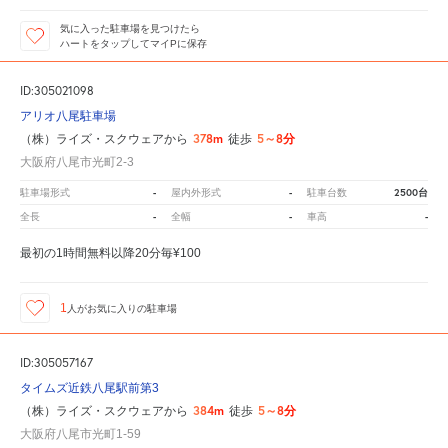
気に入った駐車場を見つけたら
ハートをタップしてマイPに保存
ID:305021098
アリオ八尾駐車場
378m
5～8分
（株）ライズ・スクウェアから
徒歩
大阪府八尾市光町2-3
-
-
2500台
駐車場形式
屋内外形式
駐車台数
-
-
-
全長
全幅
車高
最初の1時間無料以降20分毎¥100
1
人が
お気に入りの駐車場
ID:305057167
タイムズ近鉄八尾駅前第3
384m
5～8分
（株）ライズ・スクウェアから
徒歩
大阪府八尾市光町1-59