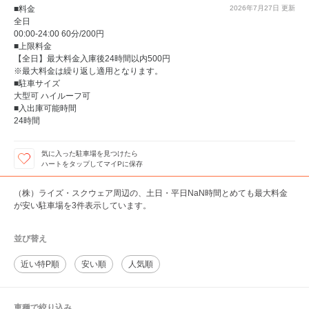
■料金
2026年7月27日
更新
全日
00:00-24:00 60分/200円
■上限料金
【全日】最大料金入庫後24時間以内500円
※最大料金は繰り返し適用となります。
■駐車サイズ
大型可 ハイルーフ可
■入出庫可能時間
24時間
気に入った駐車場を見つけたら
ハートをタップしてマイPに保存
（株）ライズ・スクウェア周辺の、土日・平日NaN時間とめても最大料金
が安い駐車場を3件表示しています。
並び替え
近い特P順
安い順
人気順
車種で絞り込み