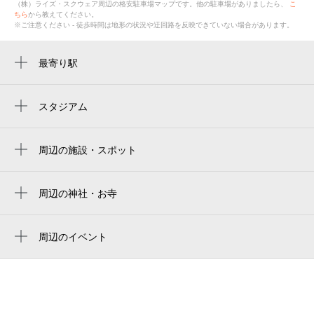
（株）ライズ・スクウェア
周辺の格安
駐車場
マップです。他の駐車場がありましたら、
こ
ちら
から教えてください。
※ご注意ください - 徒歩時間は地形の状況や迂回路を反映できていない場合があります。
最寄り駅
近鉄八尾駅
久宝寺口駅
スタジアム
周辺にスタジアムが見つかりませんでした。
周辺の施設・スポット
（株）ライズ・スクウェア
大阪经济法科大学 八尾站前 校区
周辺の神社・お寺
周辺に神社・お寺が見つかりませんでした。
大阪経済法科大学 八尾駅前キャンパス
周辺のイベント
マリッジブリング
みせるばやお8周年イベント
東朋八尾病院
ザクセン声楽アンサンブル日本ツアー 八
北本町二丁目公園
尾公演～世界を魅了する歌声～