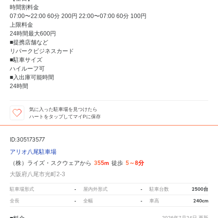
時間割料金
07:00〜22:00 60分 200円 22:00〜07:00 60分 100円
上限料金
24時間最大600円
■提携店舗など
リパークビジネスカード
■駐車サイズ
ハイルーフ可
■入出庫可能時間
24時間
気に入った駐車場を見つけたら
ハートをタップしてマイPに保存
ID:305173577
アリオ八尾駐車場
355m
5～8分
（株）ライズ・スクウェアから
徒歩
大阪府八尾市光町2-3
-
-
2500台
駐車場形式
屋内外形式
駐車台数
-
-
240cm
全長
全幅
車高
2026年7月24日
更新