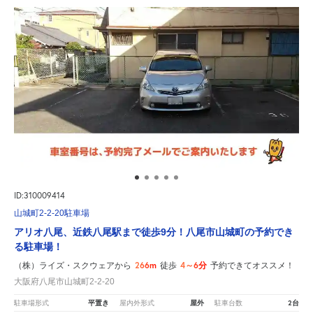
ID:310009414
山城町2-2-20駐車場
アリオ八尾、近鉄八尾駅まで徒歩9分！八尾市山城町の予約でき
る駐車場！
266m
4～6分
（株）ライズ・スクウェアから
徒歩
予約できてオススメ！
大阪府八尾市山城町2-2-20
平置き
屋外
2台
駐車場形式
屋内外形式
駐車台数