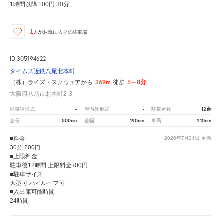
1時間以降 100円 30分
1
人が
お気に入りの駐車場
ID:305194622
タイムズ近鉄八尾北本町
369m
5～8分
（株）ライズ・スクウェアから
徒歩
大阪府八尾市北本町2-3
-
-
12台
駐車場形式
屋内外形式
駐車台数
500cm
190cm
210cm
全長
全幅
車高
■料金
2026年7月24日
更新
30分 200円
■上限料金
駐車後12時間 上限料金700円
■駐車サイズ
大型可 ハイルーフ可
■入出庫可能時間
24時間