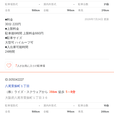
-
-
21台
駐車場形式
屋内外形式
駐車台数
500cm
190cm
210cm
全長
全幅
車高
■料金
2026年7月24日
更新
30分 220円
■上限料金
駐車後6時間 上限料金660円
■駐車サイズ
大型可 ハイルーフ可
■入出庫可能時間
24時間
7
人が
お気に入りの駐車場
ID:305042227
八尾萱振町１丁目
386m
5～8分
（株）ライズ・スクウェアから
徒歩
大阪府八尾市萱振町１丁目３６
-
-
10台
駐車場形式
屋内外形式
駐車台数
500cm
190cm
200cm
全長
全幅
車高