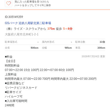
気に入った駐車場を見つけたら
ハートをタップしてマイPに保存
ID:305149259
GSパーク 近鉄八尾駅北第二駐車場
375m
5～8分
（株）ライズ・スクウェアから
徒歩
大阪府八尾市北本町1-2-1
-
-
22台
駐車場形式
屋内外形式
駐車台数
500cm
185cm
200cm
全長
全幅
車高
■料金
2026年7月24日
更新
【全日】
時間割料金
07:00〜22:00 15分 100円 22:00〜07:00 60分 100円
上限料金
時間帯内最大 07:00〜22:00 700円 時間帯内最大 22:00〜07:00 200円
■提携店舗など
リパークビジネスカード
■駐車サイズ
ハイルーフ可
■入出庫可能時間
24時間