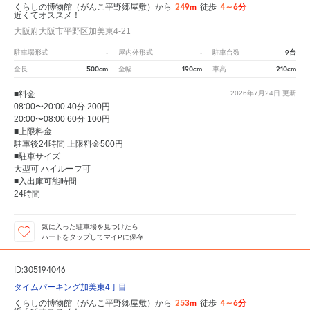
249m
4～6分
くらしの博物館（がんこ平野郷屋敷）から
徒歩
近くてオススメ！
大阪府大阪市平野区加美東4-21
-
-
9台
駐車場形式
屋内外形式
駐車台数
500cm
190cm
210cm
全長
全幅
車高
■料金
2026年7月24日
更新
08:00〜20:00 40分 200円
20:00〜08:00 60分 100円
■上限料金
駐車後24時間 上限料金500円
■駐車サイズ
大型可 ハイルーフ可
■入出庫可能時間
24時間
気に入った駐車場を見つけたら
ハートをタップしてマイPに保存
ID:305194046
タイムパーキング加美東4丁目
253m
4～6分
くらしの博物館（がんこ平野郷屋敷）から
徒歩