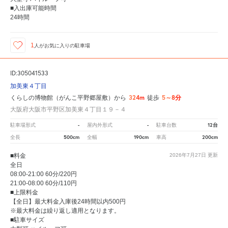
■入出庫可能時間
24時間
1
人が
お気に入りの駐車場
ID:305041533
加美東４丁目
324m
5～8分
くらしの博物館（がんこ平野郷屋敷）から
徒歩
大阪府大阪市平野区加美東４丁目１９－４
-
-
12台
駐車場形式
屋内外形式
駐車台数
500cm
190cm
200cm
全長
全幅
車高
■料金
2026年7月27日
更新
全日
08:00-21:00 60分/220円
21:00-08:00 60分/110円
■上限料金
【全日】最大料金入庫後24時間以内500円
※最大料金は繰り返し適用となります。
■駐車サイズ