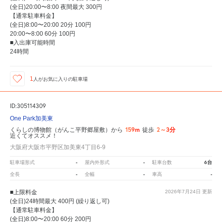
(全日)20:00〜8:00 夜間最大 300円
【通常駐車料金】
(全日)8:00〜20:00 20分 100円
20:00〜8:00 60分 100円
■入出庫可能時間
24時間
1
人が
お気に入りの駐車場
ID:305114309
One Park加美東
159m
2～3分
くらしの博物館（がんこ平野郷屋敷）から
徒歩
近くてオススメ！
大阪府大阪市平野区加美東4丁目6-9
-
-
6台
駐車場形式
屋内外形式
駐車台数
-
-
-
全長
全幅
車高
■上限料金
2026年7月24日
更新
(全日)24時間最大 400円 (繰り返し可)
【通常駐車料金】
(全日)8:00〜20:00 60分 200円