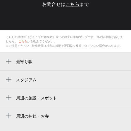
お問合せは
こちら
まで
くらしの博物館（がんこ平野郷屋敷）
周辺の格安
駐車場
マップです。他の駐車場がありま
したら、
こちら
から教えてください。
※ご注意ください - 徒歩時間は地形の状況や迂回路を反映できていない場合があります。
最寄り駅
加美駅
新加美駅
スタジアム
周辺にスタジアムが見つかりませんでした。
平野駅
周辺の施設・スポット
シャレオ
kami ekimae orthopedic clinic
周辺の神社・お寺
善正寺
大阪市消防局平野消防署加美出張所