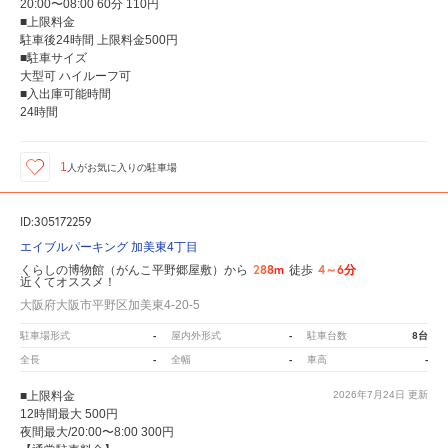
20:00〜08:00 60分 110円
■上限料金
駐車後24時間 上限料金500円
■駐車サイズ
大型可 ハイルーフ可
■入出庫可能時間
24時間
1
人が
お気に入りの駐車場
ID:305172259
エイブルパーキング 加美東4丁目
288m
4～6分
くらしの博物館（がんこ平野郷屋敷）から
徒歩
近くてオススメ！
大阪府大阪市平野区加美東4-20-5
-
-
8台
駐車場形式
屋内外形式
駐車台数
-
-
-
全長
全幅
車高
■上限料金
2026年7月24日
更新
12時間最大 500円
夜間最大/20:00〜8:00 300円