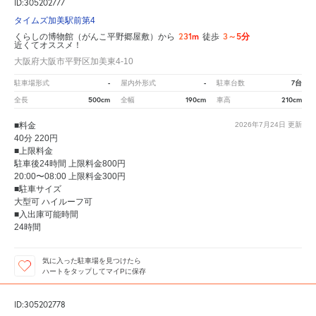
ID:305202777
タイムズ加美駅前第4
231m
3～5分
くらしの博物館（がんこ平野郷屋敷）から
徒歩
近くてオススメ！
大阪府大阪市平野区加美東4-10
-
-
7台
駐車場形式
屋内外形式
駐車台数
500cm
190cm
210cm
全長
全幅
車高
■料金
2026年7月24日
更新
40分 220円
■上限料金
駐車後24時間 上限料金800円
20:00〜08:00 上限料金300円
■駐車サイズ
大型可 ハイルーフ可
■入出庫可能時間
24時間
気に入った駐車場を見つけたら
ハートをタップしてマイPに保存
ID:305202778