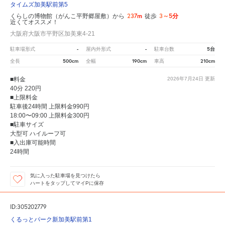
タイムズ加美駅前第5
237m
3～5分
くらしの博物館（がんこ平野郷屋敷）から
徒歩
近くてオススメ！
大阪府大阪市平野区加美東4-21
-
-
5台
駐車場形式
屋内外形式
駐車台数
500cm
190cm
210cm
全長
全幅
車高
■料金
2026年7月24日
更新
40分 220円
■上限料金
駐車後24時間 上限料金990円
18:00〜09:00 上限料金300円
■駐車サイズ
大型可 ハイルーフ可
■入出庫可能時間
24時間
気に入った駐車場を見つけたら
ハートをタップしてマイPに保存
ID:305202779
くるっとパーク新加美駅前第1