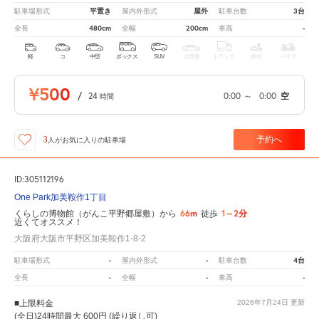
平置き
屋外
3台
駐車場形式
屋内外形式
駐車台数
480cm
200cm
-
全長
全幅
車高
軽
コ
中型
ボックス
SUV
大型車
トラック
原付
バイク
¥500
/
24
0:00
～
0:00
空
時間
予約へ
3
人が
お気に入りの駐車場
ID:305112196
One Park加美鞍作1丁目
66m
1～2分
くらしの博物館（がんこ平野郷屋敷）から
徒歩
近くてオススメ！
大阪府大阪市平野区加美鞍作1-8-2
-
-
4台
駐車場形式
屋内外形式
駐車台数
-
-
-
全長
全幅
車高
■上限料金
2026年7月24日
更新
(全日)24時間最大 600円 (繰り返し可)