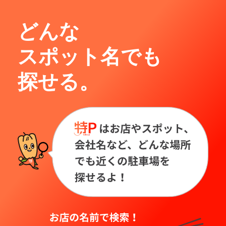
どんな
スポット名でも
探せる。