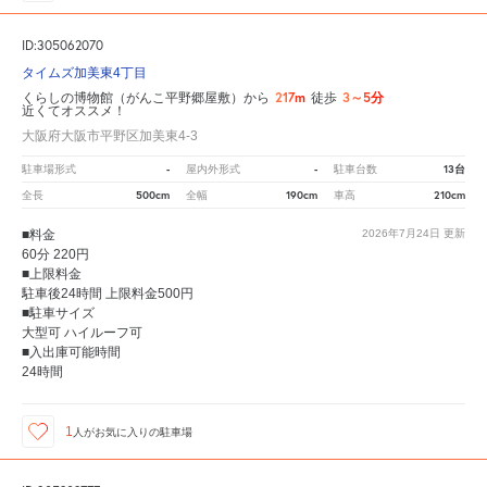
ID:305062070
タイムズ加美東4丁目
217m
3～5分
くらしの博物館（がんこ平野郷屋敷）から
徒歩
近くてオススメ！
大阪府大阪市平野区加美東4-3
-
-
13台
駐車場形式
屋内外形式
駐車台数
500cm
190cm
210cm
全長
全幅
車高
■料金
2026年7月24日
更新
60分 220円
■上限料金
駐車後24時間 上限料金500円
■駐車サイズ
大型可 ハイルーフ可
■入出庫可能時間
24時間
1
人が
お気に入りの駐車場