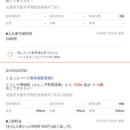
近くてオススメ！
大阪府大阪市平野区加美東4丁目3
-
-
8台
駐車場形式
屋内外形式
駐車台数
-
-
-
全長
全幅
車高
■入出庫可能時間
2026年7月24日
更新
24時間
気に入った駐車場を見つけたら
ハートをタップしてマイPに保存
ID:305202780
くるっとパーク新加美駅前第2
253m
4～6分
くらしの博物館（がんこ平野郷屋敷）から
徒歩
近くてオススメ！
大阪府大阪市平野区加美東4丁目22-12地先
-
-
14台
駐車場形式
屋内外形式
駐車台数
500cm
190cm
230cm
全長
全幅
車高
■上限料金
2026年7月24日
更新
(全日)入庫から24時間 500円 (繰り返し可)