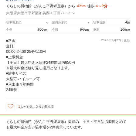
421m
6～9分
くらしの博物館（がんこ平野郷屋敷）から
徒歩
大阪府大阪市平野区加美西１丁目８ー１２
-
-
4台
駐車場形式
屋内外形式
駐車台数
500cm
190cm
200cm
全長
全幅
車高
■料金
2026年7月27日
更新
全日
00:00-24:00 25分/110円
■上限料金
【全日】最大料金入庫後24時間以内650円
※最大料金は繰り返し適用となります。
■駐車サイズ
大型可 ハイルーフ可
■入出庫可能時間
24時間
1
人が
お気に入りの駐車場
くらしの博物館（がんこ平野郷屋敷）周辺の、土日・平日NaN時間とめて
も最大料金が安い駐車場を2件表示しています。