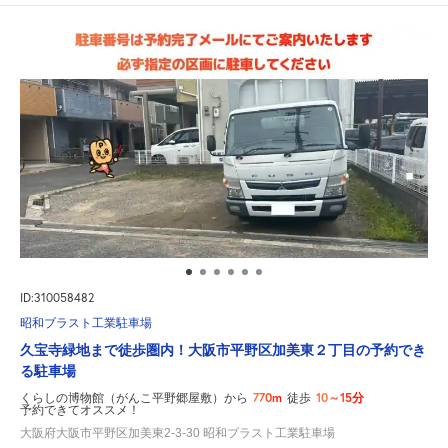
ID:310058482
昭和ブラスト工業駐車場
久宝寺緑地まで徒歩圏内！大阪市平野区加美東２丁目の予約でき
る駐車場
770m
10～15分
くらしの博物館（がんこ平野郷屋敷）から
徒歩
予約できてオススメ！
大阪府大阪市平野区加美東2-3-30 昭和ブラスト工業駐車場