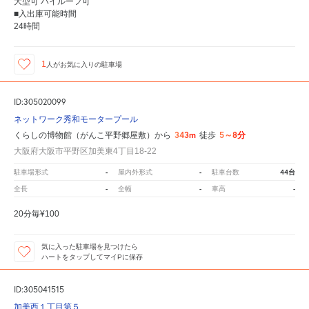
大型可 ハイルーフ可
■入出庫可能時間
24時間
1
人が
お気に入りの駐車場
ID:305020099
ネットワーク秀和モータープール
343m
5～8分
くらしの博物館（がんこ平野郷屋敷）から
徒歩
大阪府大阪市平野区加美東4丁目18-22
-
-
44台
駐車場形式
屋内外形式
駐車台数
-
-
-
全長
全幅
車高
20分毎¥100
気に入った駐車場を見つけたら
ハートをタップしてマイPに保存
ID:305041515
加美西１丁目第５