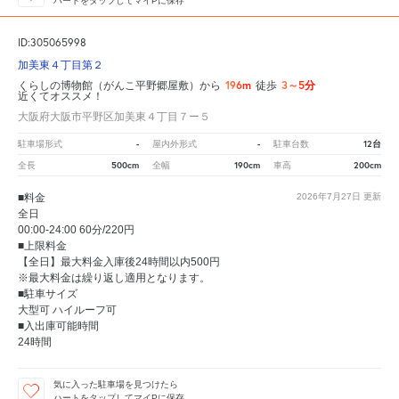
ハートをタップしてマイPに保存
ID:305065998
加美東４丁目第２
196m
3～5分
くらしの博物館（がんこ平野郷屋敷）から
徒歩
近くてオススメ！
大阪府大阪市平野区加美東４丁目７ー５
-
-
12台
駐車場形式
屋内外形式
駐車台数
500cm
190cm
200cm
全長
全幅
車高
■料金
2026年7月27日
更新
全日
00:00-24:00 60分/220円
■上限料金
【全日】最大料金入庫後24時間以内500円
※最大料金は繰り返し適用となります。
■駐車サイズ
大型可 ハイルーフ可
■入出庫可能時間
24時間
気に入った駐車場を見つけたら
ハートをタップしてマイPに保存