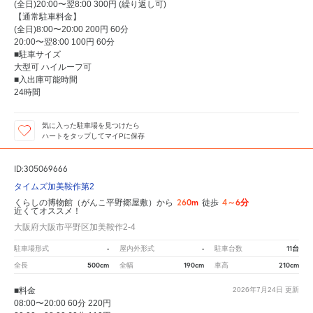
(全日)20:00〜翌8:00 300円 (繰り返し可)
【通常駐車料金】
(全日)8:00〜20:00 200円 60分
20:00〜翌8:00 100円 60分
■駐車サイズ
大型可 ハイルーフ可
■入出庫可能時間
24時間
気に入った駐車場を見つけたら
ハートをタップしてマイPに保存
ID:305069666
タイムズ加美鞍作第2
260m
4～6分
くらしの博物館（がんこ平野郷屋敷）から
徒歩
近くてオススメ！
大阪府大阪市平野区加美鞍作2-4
-
-
11台
駐車場形式
屋内外形式
駐車台数
500cm
190cm
210cm
全長
全幅
車高
■料金
2026年7月24日
更新
08:00〜20:00 60分 220円