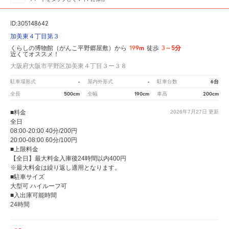
ID:305148642
加美東４丁目第３
199m
3～5分
くらしの博物館（がんこ平野郷屋敷）から
徒歩
近くてオススメ！
大阪府大阪市平野区加美東４丁目３ー３８
-
-
6台
駐車場形式
屋内外形式
駐車台数
500cm
190cm
200cm
全長
全幅
車高
■料金
2026年7月27日
更新
全日
08:00-20:00 40分/200円
20:00-08:00 60分/100円
■上限料金
【全日】最大料金入庫後24時間以内400円
※最大料金は繰り返し適用となります。
■駐車サイズ
大型可 ハイルーフ可
■入出庫可能時間
24時間