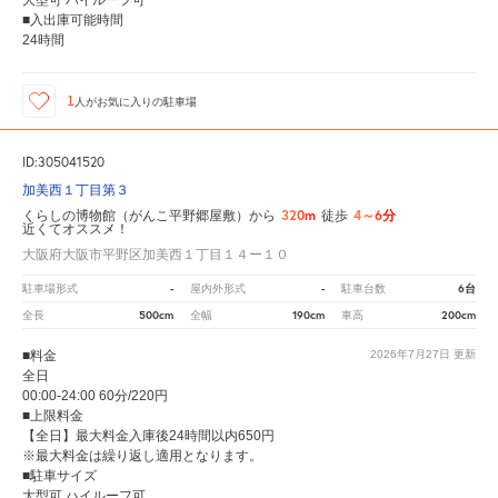
大型可 ハイルーフ可
■入出庫可能時間
24時間
1
人が
お気に入りの駐車場
ID:305041520
加美西１丁目第３
320m
4～6分
くらしの博物館（がんこ平野郷屋敷）から
徒歩
近くてオススメ！
大阪府大阪市平野区加美西１丁目１４ー１０
-
-
6台
駐車場形式
屋内外形式
駐車台数
500cm
190cm
200cm
全長
全幅
車高
■料金
2026年7月27日
更新
全日
00:00-24:00 60分/220円
■上限料金
【全日】最大料金入庫後24時間以内650円
※最大料金は繰り返し適用となります。
■駐車サイズ
大型可 ハイルーフ可