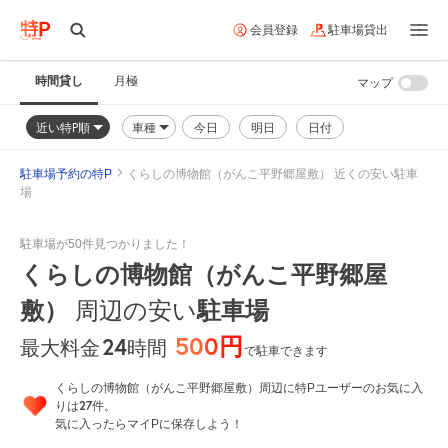
会員登録
駐車場貸出
時間貸し
月極
マップ
近い特P順
車種
今日
明日
日付
駐車場予約の特P
くらしの博物館（がんこ平野郷屋敷） 近くの安い駐車
場
駐車場が50件見つかりました！
くらしの博物館（がんこ平野郷屋
敷）
周辺の安い
駐車場
500円
24
時間
最大料金
で駐車できます
くらしの博物館（がんこ平野郷屋敷）周辺に特Pユーザーのお気に入
27
りは
件。
気に入ったらマイPに保存しよう！