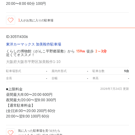
20:00〜8:00 60分 100円
1
人が
お気に入りの駐車場
ID:305114306
東洋カーマックス 加美鞍作駐車場
159m
2～3分
くらしの博物館（がんこ平野郷屋敷）から
徒歩
近くてオススメ！
大阪府大阪市平野区加美鞍作1-10
-
-
5台
駐車場形式
屋内外形式
駐車台数
-
-
-
全長
全幅
車高
■上限料金
2026年7月24日
更新
昼間最大/8:00〜20:00 600円
夜間最大/20:00〜翌8:00 300円
【通常駐車料金】
(全日)8:00〜20:00 200円 60分
20:00〜翌8:00 100円 60分
気に入った駐車場を見つけたら