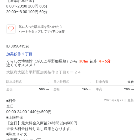
【通常駐車料金】
8:00〜20:00 200円 60分
20:00〜8:00 100円 60分
気に入った駐車場を見つけたら
ハートをタップしてマイPに保存
ID:305041526
加美鞍作２丁目
301m
4～6分
くらしの博物館（がんこ平野郷屋敷）から
徒歩
近くてオススメ！
大阪府大阪市平野区加美鞍作２丁目６ー２４
-
-
18台
駐車場形式
屋内外形式
駐車台数
500cm
190cm
200cm
全長
全幅
車高
■料金
2026年7月27日
更新
全日
00:00-24:00 1440分/600円
■上限料金
【全日】最大料金入庫後24時間以内600円
※最大料金は繰り返し適用となります。
■駐車サイズ