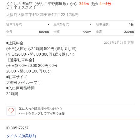
244m
4～6分
くらしの博物館（がんこ平野郷屋敷）から
徒歩
近くてオススメ！
大阪府大阪市平野区加美東4丁目22-12地先
-
-
3台
駐車場形式
屋内外形式
駐車台数
500cm
190cm
230cm
全長
全幅
車高
■上限料金
2026年7月24日
更新
(全日)入庫から24時間 500円 (繰り返し可)
(全日)20:00〜翌8:00 300円 (繰り返し可)
【通常駐車料金】
(全日)8:00〜20:00 200円 60分
20:00〜翌8:00 100円 60分
■駐車サイズ
大型可 ハイルーフ可
■入出庫可能時間
24時間
気に入った駐車場を見つけたら
ハートをタップしてマイPに保存
ID:305172257
タイムズ加美駅前