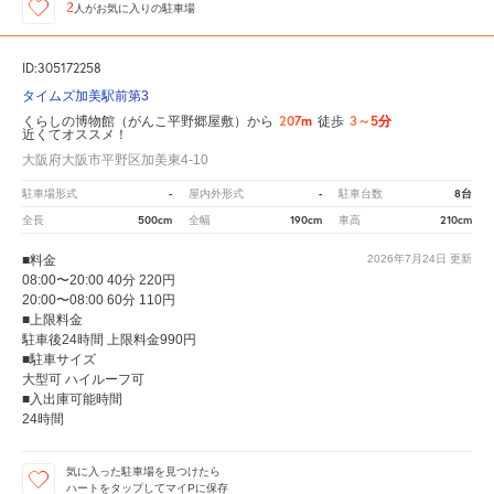
2
人が
お気に入りの駐車場
ID:305172258
タイムズ加美駅前第3
207m
3～5分
くらしの博物館（がんこ平野郷屋敷）から
徒歩
近くてオススメ！
大阪府大阪市平野区加美東4-10
-
-
8台
駐車場形式
屋内外形式
駐車台数
500cm
190cm
210cm
全長
全幅
車高
■料金
2026年7月24日
更新
08:00〜20:00 40分 220円
20:00〜08:00 60分 110円
■上限料金
駐車後24時間 上限料金990円
■駐車サイズ
大型可 ハイルーフ可
■入出庫可能時間
24時間
気に入った駐車場を見つけたら
ハートをタップしてマイPに保存