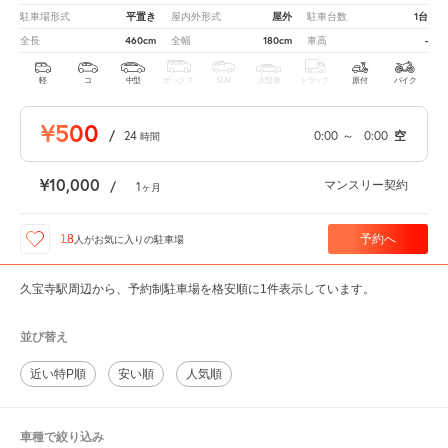
平置き
屋外
1台
駐車場形式
屋内外形式
駐車台数
460cm
180cm
-
全長
全幅
車高
軽
コ
中型
ボックス
SUV
大型車
トラック
原付
バイク
¥500
/
24
0:00
～
0:00
空
時間
¥10,000
マンスリー契約
/
1
ヶ月
予約へ
18
人が
お気に入りの駐車場
久宝寺駅周辺から、予約制駐車場を格安順に1件表示しています。
並び替え
近い特P順
安い順
人気順
車種で絞り込み