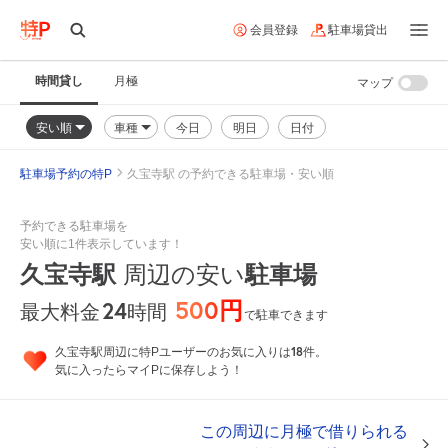
会員登録
駐車場貸出
時間貸し
月極
マップ
安い順
車種
今日
明日
日付
駐車場予約の特P
久宝寺駅 の予約できる駐車場・安い順
予約できる駐車場を
安い順に1件表示しています！
久宝寺駅
周辺の安い
駐車場
500円
24
時間
最大料金
で駐車できます
18
久宝寺駅周辺に特Pユーザーのお気に入りは
件。
気に入ったらマイPに保存しよう！
この周辺に月極で借りられる