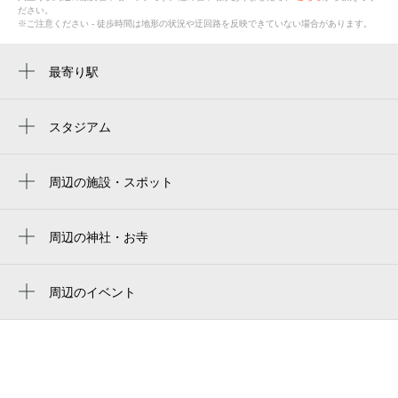
ださい。
※ご注意ください - 徒歩時間は地形の状況や迂回路を反映できていない場合があります。
最寄り駅
久宝寺駅
八尾駅
スタジアム
周辺にスタジアムが見つかりませんでした。
久宝寺口駅
周辺の施設・スポット
新加美駅
jr久宝寺駅南側タクシー乗り場
ココカラファイン ライフォート久宝寺駅前
周辺の神社・お寺
薬局
周辺に神社・お寺が見つかりませんでした。
久宝寺緑地陸上競技場
周辺のイベント
周辺にイベントが見つかりませんでした。
龍華町西公園
ライフ久宝寺駅前店
ハートドロップス