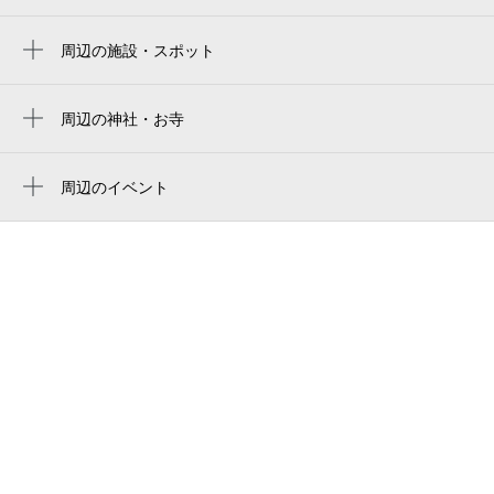
周辺にスタジアムが見つかりませんでした。
近鉄八尾駅
周辺の施設・スポット
渋川町７丁目公園
おくせんチャイルド
周辺の神社・お寺
周辺に神社・お寺が見つかりませんでした。
春日町一丁目公園
周辺のイベント
春日町一丁目第２公園
周辺にイベントが見つかりませんでした。
八尾市立龍華小学校
跡部北の町２丁目第２公園
おたる
跡部北の町２丁目第１公園
八尾市植松おたる
ロックオンクライミングジム
春日町１丁目公園