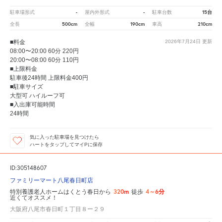
-
-
15台
駐車場形式
屋内外形式
駐車台数
500cm
190cm
210cm
全長
全幅
車高
■料金
2026年7月24日
更新
08:00〜20:00 60分 220円
20:00〜08:00 60分 110円
■上限料金
駐車後24時間 上限料金400円
■駐車サイズ
大型可 ハイルーフ可
■入出庫可能時間
24時間
気に入った駐車場を見つけたら
ハートをタップしてマイPに保存
ID:305148607
ファミリーマート八尾春日町店
320m
4～6分
特別養護老人ホームはくとう春日から
徒歩
近くてオススメ！
大阪府八尾市春日町１丁目８ー２９