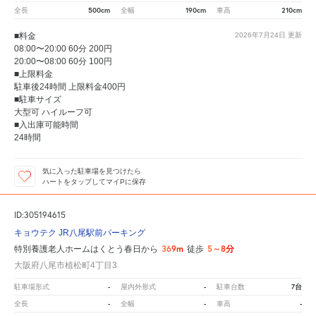
500cm
190cm
210cm
全長
全幅
車高
■料金
2026年7月24日
更新
08:00〜20:00 60分 200円
20:00〜08:00 60分 100円
■上限料金
駐車後24時間 上限料金400円
■駐車サイズ
大型可 ハイルーフ可
■入出庫可能時間
24時間
気に入った駐車場を見つけたら
ハートをタップしてマイPに保存
ID:305194615
キョウテク JR八尾駅前パーキング
369m
5～8分
特別養護老人ホームはくとう春日から
徒歩
大阪府八尾市植松町4丁目3
-
-
7台
駐車場形式
屋内外形式
駐車台数
-
-
-
全長
全幅
車高