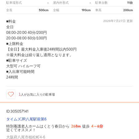
-
-
11台
駐車場形式
屋内外形式
駐車台数
500cm
190cm
200cm
全長
全幅
車高
■料金
2026年7月27日
更新
全日
08:00-20:00 40分/200円
20:00-08:00 60分/100円
■上限料金
【全日】最大料金入庫後24時間以内500円
※最大料金は繰り返し適用となります。
■駐車サイズ
大型可 ハイルーフ可
■入出庫可能時間
24時間
1
人が
お気に入りの駐車場
ID:305057141
タイムズJR八尾駅前第6
268m
4～6分
特別養護老人ホームはくとう春日から
徒歩
近くてオススメ！
大阪府八尾市植松町4-6