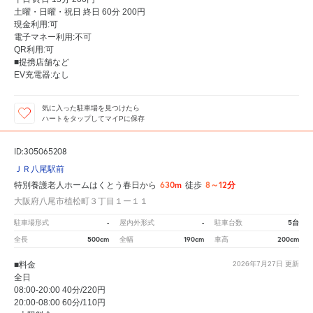
土曜・日曜・祝日 終日 60分 200円
現金利用:可
電子マネー利用:不可
QR利用:可
■提携店舗など
EV充電器:なし
気に入った駐車場を見つけたら
ハートをタップしてマイPに保存
ID:305065208
ＪＲ八尾駅前
630m
8～12分
特別養護老人ホームはくとう春日から
徒歩
大阪府八尾市植松町３丁目１ー１１
-
-
5台
駐車場形式
屋内外形式
駐車台数
500cm
190cm
200cm
全長
全幅
車高
■料金
2026年7月27日
更新
全日
08:00-20:00 40分/220円
20:00-08:00 60分/110円