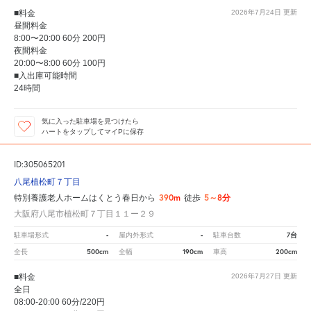
■料金
2026年7月24日
更新
昼間料金
8:00〜20:00 60分 200円
夜間料金
20:00〜8:00 60分 100円
■入出庫可能時間
24時間
気に入った駐車場を見つけたら
ハートをタップしてマイPに保存
ID:305065201
八尾植松町７丁目
390m
5～8分
特別養護老人ホームはくとう春日から
徒歩
大阪府八尾市植松町７丁目１１ー２９
-
-
7台
駐車場形式
屋内外形式
駐車台数
500cm
190cm
200cm
全長
全幅
車高
■料金
2026年7月27日
更新
全日
08:00-20:00 60分/220円