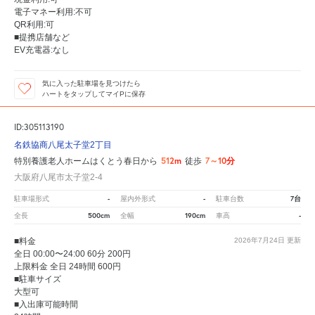
電子マネー利用:不可
QR利用:可
■提携店舗など
EV充電器:なし
気に入った駐車場を見つけたら
ハートをタップしてマイPに保存
ID:305113190
名鉄協商八尾太子堂2丁目
512m
7～10分
特別養護老人ホームはくとう春日から
徒歩
大阪府八尾市太子堂2-4
-
-
7台
駐車場形式
屋内外形式
駐車台数
500cm
190cm
-
全長
全幅
車高
■料金
2026年7月24日
更新
全日 00:00〜24:00 60分 200円
上限料金 全日 24時間 600円
■駐車サイズ
大型可
■入出庫可能時間