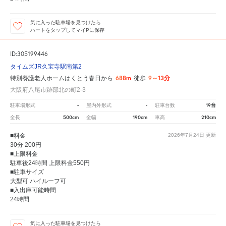
気に入った駐車場を見つけたら
ハートをタップしてマイPに保存
ID:305199446
タイムズJR久宝寺駅南第2
688m
9～13分
特別養護老人ホームはくとう春日から
徒歩
大阪府八尾市跡部北の町2-3
-
-
19台
駐車場形式
屋内外形式
駐車台数
500cm
190cm
210cm
全長
全幅
車高
■料金
2026年7月24日
更新
30分 200円
■上限料金
駐車後24時間 上限料金550円
■駐車サイズ
大型可 ハイルーフ可
■入出庫可能時間
24時間
気に入った駐車場を見つけたら