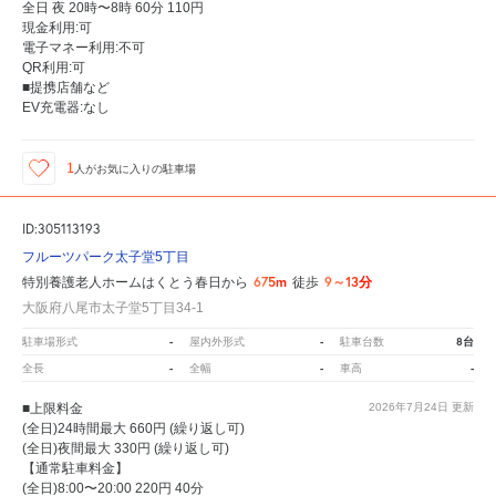
全日 夜 20時〜8時 60分 110円
現金利用:可
電子マネー利用:不可
QR利用:可
■提携店舗など
EV充電器:なし
1
人が
お気に入りの駐車場
ID:305113193
フルーツパーク太子堂5丁目
675m
9～13分
特別養護老人ホームはくとう春日から
徒歩
大阪府八尾市太子堂5丁目34-1
-
-
8台
駐車場形式
屋内外形式
駐車台数
-
-
-
全長
全幅
車高
■上限料金
2026年7月24日
更新
(全日)24時間最大 660円 (繰り返し可)
(全日)夜間最大 330円 (繰り返し可)
【通常駐車料金】
(全日)8:00〜20:00 220円 40分