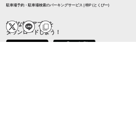
駐車場予約・駐車場検索のパーキングサービス | 特P (とくぴー)
便利な特Pアプリを
ダウンロードしよう！
ここから「インストール」して、便利な特Pアプリを
公式 X
GETしよう
公式 Facebook
特P