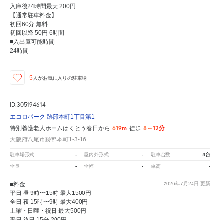
入庫後24時間最大 200円
【通常駐車料金】
初回60分 無料
初回以降 50円 6時間
■入出庫可能時間
24時間
5
人が
お気に入りの駐車場
ID:305194614
エコロパーク 跡部本町1丁目第1
619m
8～12分
特別養護老人ホームはくとう春日から
徒歩
大阪府八尾市跡部本町1-3-16
-
-
4台
駐車場形式
屋内外形式
駐車台数
-
-
-
全長
全幅
車高
■料金
2026年7月24日
更新
平日 昼 9時〜15時 最大1500円
全日 夜 15時〜9時 最大400円
土曜・日曜・祝日 最大500円
平日 終日 15分 200円