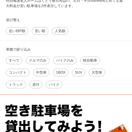
特別養護老人ホームはくとう春日周辺の、土日・平日NaN時間とめても最
大料金が安い駐車場を2件表示しています。
並び替え
近い特P順
安い順
人気順
車種で絞り込み
すべて
クルマのみ
バイクのみ
軽自動車
コンパクト
中型車
1BOX
SUV
大型車
トラック
原付
バイク