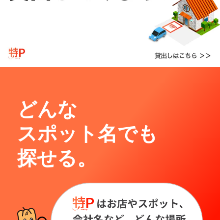
どんな
スポット名でも
探せる。