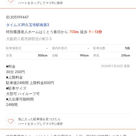
ハートをタップしてマイPに保存
ID:305199447
タイムズJR久宝寺駅南第3
703m
9～13分
特別養護老人ホームはくとう春日から
徒歩
大阪府八尾市跡部北の町2-3
-
-
5台
駐車場形式
屋内外形式
駐車台数
500cm
190cm
210cm
全長
全幅
車高
■料金
2026年7月24日
更新
30分 200円
■上限料金
駐車後24時間 上限料金600円
■駐車サイズ
大型可 ハイルーフ可
■入出庫可能時間
24時間
気に入った駐車場を見つけたら
ハートをタップしてマイPに保存