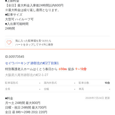
■上限料金
【全日】最大料金入庫後24時間以内600円
※最大料金は繰り返し適用となります。
■駐車サイズ
大型可 ハイルーフ可
■入出庫可能時間
24時間
気に入った駐車場を見つけたら
ハートをタップしてマイPに保存
ID:305173545
セイワパーキング 跡部北の町2丁目第1
650m
9～13分
特別養護老人ホームはくとう春日から
徒歩
大阪府八尾市跡部北の町2-1-27
-
-
10台
駐車場形式
屋内外形式
駐車台数
-
-
-
全長
全幅
車高
■料金
2026年7月24日
更新
月〜土 24時間 最大900円
日曜・祝日 24時間 最大700円
全日 昼 8時〜20時 20分 220円