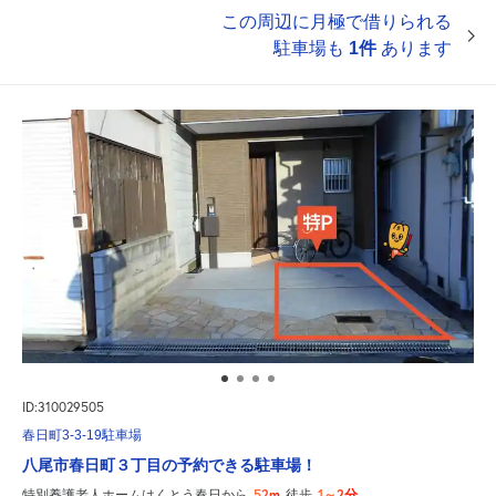
この周辺に月極で借りられる
駐車場も
1件
あります
ID:310029505
春日町3-3-19駐車場
八尾市春日町３丁目の予約できる駐車場！
52m
1～2分
特別養護老人ホームはくとう春日から
徒歩