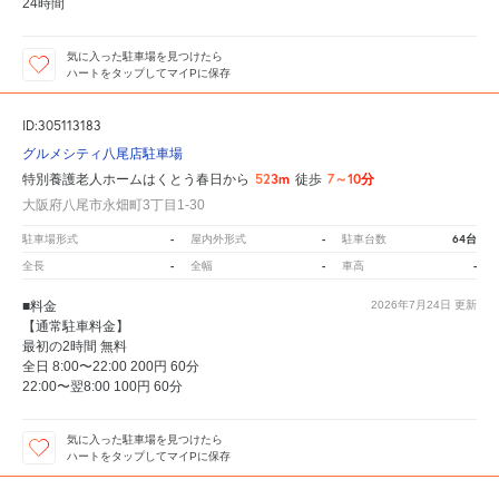
24時間
気に入った駐車場を見つけたら
ハートをタップしてマイPに保存
ID:305113183
グルメシティ八尾店駐車場
523m
7～10分
特別養護老人ホームはくとう春日から
徒歩
大阪府八尾市永畑町3丁目1-30
-
-
64台
駐車場形式
屋内外形式
駐車台数
-
-
-
全長
全幅
車高
■料金
2026年7月24日
更新
【通常駐車料金】
最初の2時間 無料
全日 8:00〜22:00 200円 60分
22:00〜翌8:00 100円 60分
気に入った駐車場を見つけたら
ハートをタップしてマイPに保存