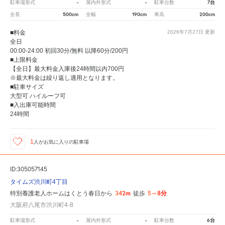
-
-
7台
駐車場形式
屋内外形式
駐車台数
500cm
190cm
200cm
全長
全幅
車高
■料金
2026年7月27日
更新
全日
00:00-24:00 初回30分/無料 以降60分/200円
■上限料金
【全日】最大料金入庫後24時間以内700円
※最大料金は繰り返し適用となります。
■駐車サイズ
大型可 ハイルーフ可
■入出庫可能時間
24時間
1
人が
お気に入りの駐車場
ID:305057145
タイムズ渋川町4丁目
342m
5～8分
特別養護老人ホームはくとう春日から
徒歩
大阪府八尾市渋川町4-8
-
-
6台
駐車場形式
屋内外形式
駐車台数