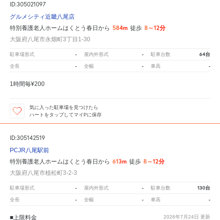
ID:305021097
グルメシティ近畿八尾店
584m
8～12分
特別養護老人ホームはくとう春日から
徒歩
大阪府八尾市永畑町3丁目1-30
-
-
64台
駐車場形式
屋内外形式
駐車台数
-
-
-
全長
全幅
車高
1時間毎¥200
気に入った駐車場を見つけたら
ハートをタップしてマイPに保存
ID:305142519
PCJR八尾駅前
613m
8～12分
特別養護老人ホームはくとう春日から
徒歩
大阪府八尾市植松町3-2-3
-
-
130台
駐車場形式
屋内外形式
駐車台数
-
-
-
全長
全幅
車高
■上限料金
2026年7月24日
更新