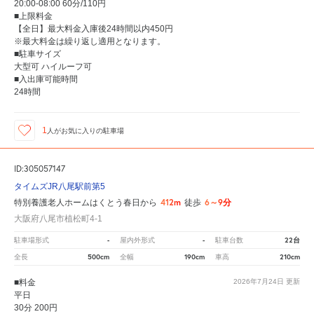
20:00-08:00 60分/110円
■上限料金
【全日】最大料金入庫後24時間以内450円
※最大料金は繰り返し適用となります。
■駐車サイズ
大型可 ハイルーフ可
■入出庫可能時間
24時間
1
人が
お気に入りの駐車場
ID:305057147
タイムズJR八尾駅前第5
412m
6～9分
特別養護老人ホームはくとう春日から
徒歩
大阪府八尾市植松町4-1
-
-
22台
駐車場形式
屋内外形式
駐車台数
500cm
190cm
210cm
全長
全幅
車高
■料金
2026年7月24日
更新
平日
30分 200円