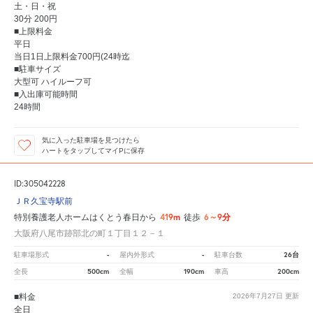
土・日・祝
30分 200円
■上限料金
平日
当日1日上限料金700円(24時迄
■駐車サイズ
大型可 ハイルーフ可
■入出庫可能時間
24時間
気に入った駐車場を見つけたら
ハートをタップしてマイPに保存
ID:305042228
ＪＲ久宝寺駅前
419m
6～9分
特別養護老人ホームはくとう春日から
徒歩
大阪府八尾市跡部北の町１丁目１２－１
-
-
26台
駐車場形式
屋内外形式
駐車台数
500cm
190cm
200cm
全長
全幅
車高
■料金
2026年7月27日
更新
全日