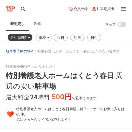
会員登録
駐車場貸出
時間貸し
月極
マップ
近い特P順
車種
今日
明日
日付
駐車場予約の特P
特別養護老人ホームはくとう春日 近くの安い駐車場
駐車場が46件見つかりました！
特別養護老人ホームはくとう春日
周
辺の安い
駐車場
500円
24
時間
最大料金
で駐車できます
特別養護老人ホームはくとう春日周辺に特Pユーザーのお気に入りは
65
件。
気に入ったらマイPに保存しよう！