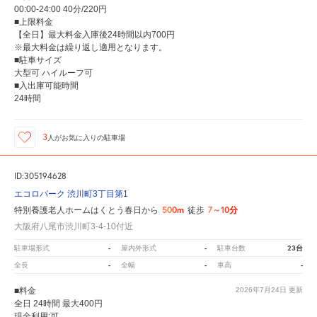
00:00-24:00 40分/220円
■上限料金
【全日】最大料金入庫後24時間以内700円
※最大料金は繰り返し適用となります。
■駐車サイズ
大型可 ハイルーフ可
■入出庫可能時間
24時間
3
人が
お気に入りの駐車場
ID:305194628
エコロパーク 渋川町3丁目第1
500m
7～10分
特別養護老人ホームはくとう春日から
徒歩
大阪府八尾市渋川町3-4-10付近
-
-
23台
駐車場形式
屋内外形式
駐車台数
-
-
-
全長
全幅
車高
■料金
2026年7月24日
更新
全日 24時間 最大400円
現金利用:可