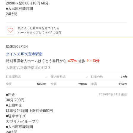
20:00〜翌8:00 110円 60分
■入出庫可能時間
24時間
気に入った駐車場を見つけたら
ハートをタップしてマイPに保存
ID:305057134
タイムズJR久宝寺駅南
677m
9～13分
特別養護老人ホームはくとう春日から
徒歩
大阪府八尾市跡部北の町2-3
-
-
37台
駐車場形式
屋内外形式
駐車台数
500cm
190cm
210cm
全長
全幅
車高
■料金
2026年7月24日
更新
30分 200円
■上限料金
駐車後24時間 上限料金660円
■駐車サイズ
大型可 ハイルーフ可
■入出庫可能時間
24時間