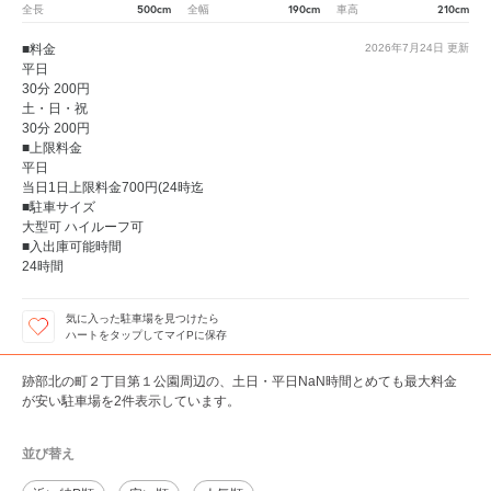
500cm
190cm
210cm
全長
全幅
車高
■料金
2026年7月24日
更新
平日
30分 200円
土・日・祝
30分 200円
■上限料金
平日
当日1日上限料金700円(24時迄
■駐車サイズ
大型可 ハイルーフ可
■入出庫可能時間
24時間
気に入った駐車場を見つけたら
ハートをタップしてマイPに保存
跡部北の町２丁目第１公園周辺の、土日・平日NaN時間とめても最大料金
が安い駐車場を2件表示しています。
並び替え