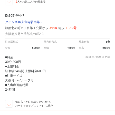
1
人が
お気に入りの駐車場
ID:305199447
タイムズJR久宝寺駅南第3
491m
7～10分
跡部北の町２丁目第１公園から
徒歩
大阪府八尾市跡部北の町2-3
-
-
5台
駐車場形式
屋内外形式
駐車台数
500cm
190cm
210cm
全長
全幅
車高
■料金
2026年7月24日
更新
30分 200円
■上限料金
駐車後24時間 上限料金600円
■駐車サイズ
大型可 ハイルーフ可
■入出庫可能時間
24時間
気に入った駐車場を見つけたら
ハートをタップしてマイPに保存