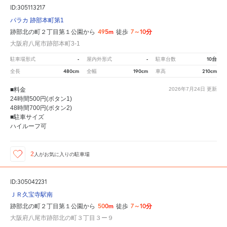
ID:305113217
パラカ 跡部本町第1
495m
7～10分
跡部北の町２丁目第１公園から
徒歩
大阪府八尾市跡部本町3-1
-
-
10台
駐車場形式
屋内外形式
駐車台数
480cm
190cm
210cm
全長
全幅
車高
■料金
2026年7月24日
更新
24時間500円(ボタン1)
48時間700円(ボタン2)
■駐車サイズ
ハイルーフ可
2
人が
お気に入りの駐車場
ID:305042231
ＪＲ久宝寺駅南
500m
7～10分
跡部北の町２丁目第１公園から
徒歩
大阪府八尾市跡部北の町３丁目３ー９