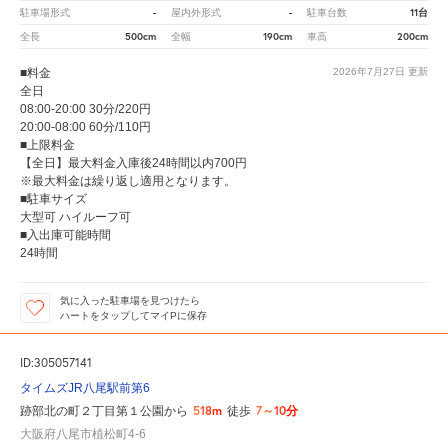
-
-
11台
駐車場形式
屋内外形式
駐車台数
500cm
190cm
200cm
全長
全幅
車高
■料金
2026年7月27日
更新
全日
08:00-20:00 30分/220円
20:00-08:00 60分/110円
■上限料金
【全日】最大料金入庫後24時間以内700円
※最大料金は繰り返し適用となります。
■駐車サイズ
大型可 ハイルーフ可
■入出庫可能時間
24時間
気に入った駐車場を見つけたら
ハートをタップしてマイPに保存
ID:305057141
タイムズJR八尾駅前第6
518m
7～10分
跡部北の町２丁目第１公園から
徒歩
大阪府八尾市植松町4-6