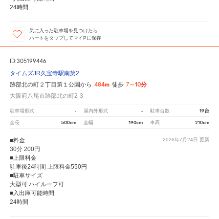
24時間
気に入った駐車場を見つけたら
ハートをタップしてマイPに保存
ID:305199446
タイムズJR久宝寺駅南第2
484m
7～10分
跡部北の町２丁目第１公園から
徒歩
大阪府八尾市跡部北の町2-3
-
-
19台
駐車場形式
屋内外形式
駐車台数
500cm
190cm
210cm
全長
全幅
車高
■料金
2026年7月24日
更新
30分 200円
■上限料金
駐車後24時間 上限料金550円
■駐車サイズ
大型可 ハイルーフ可
■入出庫可能時間
24時間