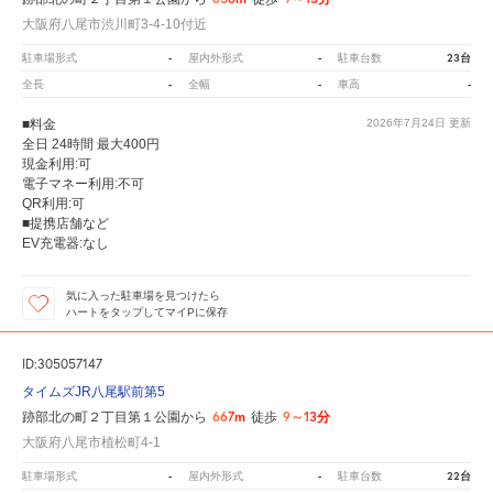
大阪府八尾市渋川町3-4-10付近
-
-
23台
駐車場形式
屋内外形式
駐車台数
-
-
-
全長
全幅
車高
■料金
2026年7月24日
更新
全日 24時間 最大400円
現金利用:可
電子マネー利用:不可
QR利用:可
■提携店舗など
EV充電器:なし
気に入った駐車場を見つけたら
ハートをタップしてマイPに保存
ID:305057147
タイムズJR八尾駅前第5
667m
9～13分
跡部北の町２丁目第１公園から
徒歩
大阪府八尾市植松町4-1
-
-
22台
駐車場形式
屋内外形式
駐車台数