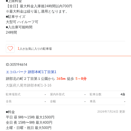
■上限料金
【全日】最大料金入庫後24時間以内700円
※最大料金は繰り返し適用となります。
■駐車サイズ
大型可 ハイルーフ可
■入出庫可能時間
24時間
1
人が
お気に入りの駐車場
ID:305194614
エコロパーク 跡部本町1丁目第1
365m
5～8分
跡部北の町２丁目第１公園から
徒歩
大阪府八尾市跡部本町1-3-16
-
-
4台
駐車場形式
屋内外形式
駐車台数
-
-
-
全長
全幅
車高
■料金
2026年7月24日
更新
平日 昼 9時〜15時 最大1500円
全日 夜 15時〜9時 最大400円
土曜・日曜・祝日 最大500円