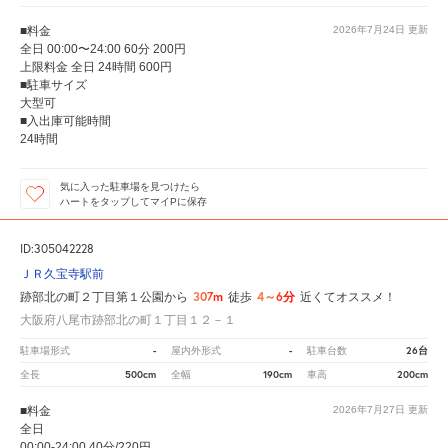
■料金
2026年7月24日
更新
全日 00:00〜24:00 60分 200円
上限料金 全日 24時間 600円
■駐車サイズ
大型可
■入出庫可能時間
24時間
気に入った駐車場を見つけたら
ハートをタップしてマイPに保存
ID:305042228
ＪＲ久宝寺駅前
307m
4～6分
跡部北の町２丁目第１公園から
徒歩
近くてオススメ！
大阪府八尾市跡部北の町１丁目１２－１
-
-
26台
駐車場形式
屋内外形式
駐車台数
500cm
190cm
200cm
全長
全幅
車高
■料金
2026年7月27日
更新
全日
00:00-24:00 40分/220円