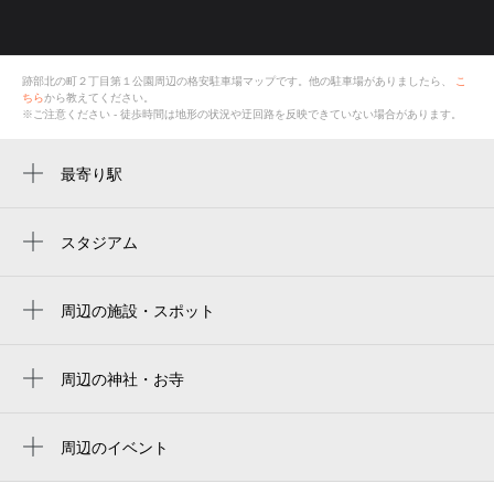
跡部北の町２丁目第１公園
周辺の格安
駐車場
マップです。他の駐車場がありましたら、
こ
ちら
から教えてください。
※ご注意ください - 徒歩時間は地形の状況や迂回路を反映できていない場合があります。
最寄り駅
久宝寺駅
八尾駅
スタジアム
周辺にスタジアムが見つかりませんでした。
周辺の施設・スポット
跡部北の町２丁目第１公園
跡部北の町２丁目第２公園
周辺の神社・お寺
周辺に神社・お寺が見つかりませんでした。
八尾市立龍華小学校
周辺のイベント
春日町一丁目第２公園
周辺にイベントが見つかりませんでした。
八尾市在宅介護支援センターホーム太子堂