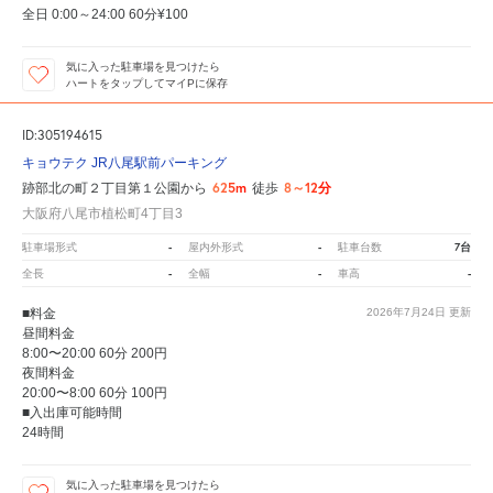
全日 0:00～24:00 60分¥100
気に入った駐車場を見つけたら
ハートをタップしてマイPに保存
ID:305194615
キョウテク JR八尾駅前パーキング
625m
8～12分
跡部北の町２丁目第１公園から
徒歩
大阪府八尾市植松町4丁目3
-
-
7台
駐車場形式
屋内外形式
駐車台数
-
-
-
全長
全幅
車高
■料金
2026年7月24日
更新
昼間料金
8:00〜20:00 60分 200円
夜間料金
20:00〜8:00 60分 100円
■入出庫可能時間
24時間
気に入った駐車場を見つけたら