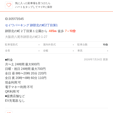
気に入った駐車場を見つけたら
ハートをタップしてマイPに保存
ID:305173545
セイワパーキング 跡部北の町2丁目第1
485m
7～10分
跡部北の町２丁目第１公園から
徒歩
大阪府八尾市跡部北の町2-1-27
-
-
10台
駐車場形式
屋内外形式
駐車台数
-
-
-
全長
全幅
車高
■料金
2026年7月24日
更新
月〜土 24時間 最大900円
日曜・祝日 24時間 最大700円
全日 昼 8時〜20時 20分 220円
全日 夜 20時〜8時 60分 110円
現金利用:可
電子マネー利用:不可
QR利用:可
■提携店舗など
EV充電器:なし