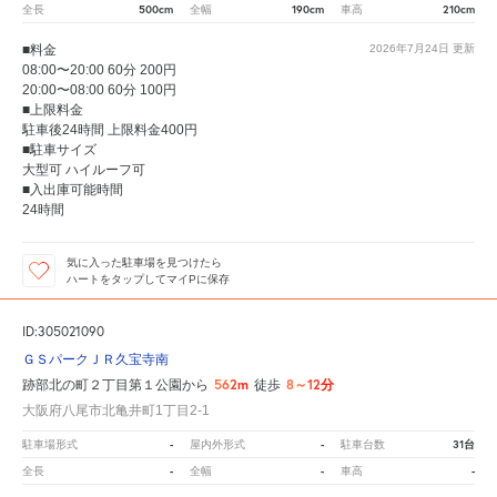
500cm
190cm
210cm
全長
全幅
車高
■料金
2026年7月24日
更新
08:00〜20:00 60分 200円
20:00〜08:00 60分 100円
■上限料金
駐車後24時間 上限料金400円
■駐車サイズ
大型可 ハイルーフ可
■入出庫可能時間
24時間
気に入った駐車場を見つけたら
ハートをタップしてマイPに保存
ID:305021090
ＧＳパークＪＲ久宝寺南
562m
8～12分
跡部北の町２丁目第１公園から
徒歩
大阪府八尾市北亀井町1丁目2-1
-
-
31台
駐車場形式
屋内外形式
駐車台数
-
-
-
全長
全幅
車高