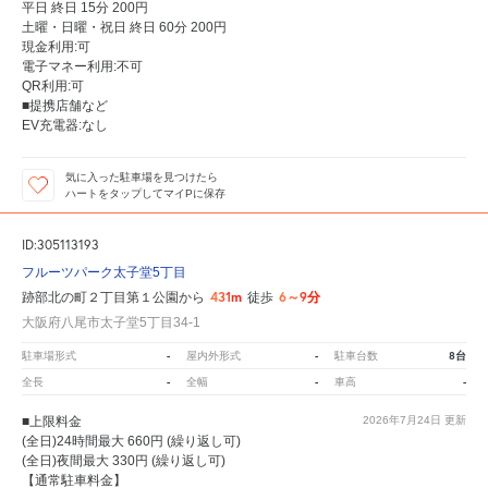
平日 終日 15分 200円
土曜・日曜・祝日 終日 60分 200円
現金利用:可
電子マネー利用:不可
QR利用:可
■提携店舗など
EV充電器:なし
気に入った駐車場を見つけたら
ハートをタップしてマイPに保存
ID:305113193
フルーツパーク太子堂5丁目
431m
6～9分
跡部北の町２丁目第１公園から
徒歩
大阪府八尾市太子堂5丁目34-1
-
-
8台
駐車場形式
屋内外形式
駐車台数
-
-
-
全長
全幅
車高
■上限料金
2026年7月24日
更新
(全日)24時間最大 660円 (繰り返し可)
(全日)夜間最大 330円 (繰り返し可)
【通常駐車料金】