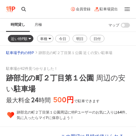
会員登録
駐車場貸出
時間貸し
月極
マップ
近い特P順
車種
今日
明日
日付
駐車場予約の特P
跡部北の町２丁目第１公園 近くの安い駐車場
駐車場が42件見つかりました！
跡部北の町２丁目第１公園
周辺の安
い
駐車場
500円
24
時間
最大料金
で駐車できます
64
跡部北の町２丁目第１公園周辺に特Pユーザーのお気に入りは
件。
気に入ったらマイPに保存しよう！