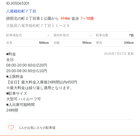
ID:305065201
八尾植松町７丁目
494m
7～10分
跡部北の町２丁目第１公園から
徒歩
大阪府八尾市植松町７丁目１１ー２９
-
-
7台
駐車場形式
屋内外形式
駐車台数
500cm
190cm
200cm
全長
全幅
車高
■料金
2026年7月27日
更新
全日
08:00-20:00 60分/220円
20:00-08:00 60分/110円
■上限料金
【全日】最大料金入庫後24時間以内450円
※最大料金は繰り返し適用となります。
■駐車サイズ
大型可 ハイルーフ可
■入出庫可能時間
24時間
1
人が
お気に入りの駐車場