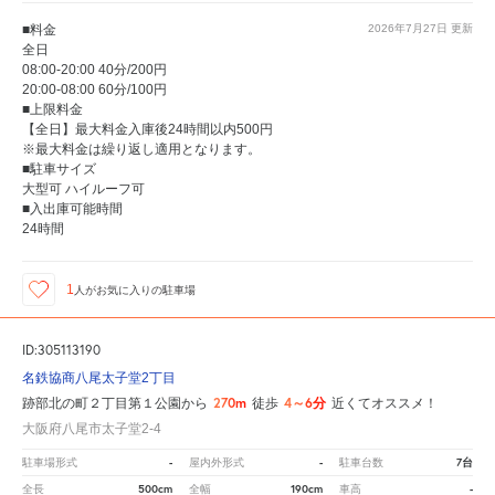
■料金
2026年7月27日
更新
全日
08:00-20:00 40分/200円
20:00-08:00 60分/100円
■上限料金
【全日】最大料金入庫後24時間以内500円
※最大料金は繰り返し適用となります。
■駐車サイズ
大型可 ハイルーフ可
■入出庫可能時間
24時間
1
人が
お気に入りの駐車場
ID:305113190
名鉄協商八尾太子堂2丁目
270m
4～6分
跡部北の町２丁目第１公園から
徒歩
近くてオススメ！
大阪府八尾市太子堂2-4
-
-
7台
駐車場形式
屋内外形式
駐車台数
500cm
190cm
-
全長
全幅
車高