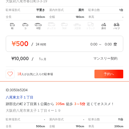
大阪府八尾市春日町3-3-19
平置き
屋外
1台
駐車場形式
屋内外形式
駐車台数
460cm
180cm
-
全長
全幅
車高
軽
コ
中型
ボックス
SUV
大型車
トラック
原付
バイク
¥500
/
24
0:00
～
0:00
空
時間
¥10,000
マンスリー契約
/
1
ヶ月
予約へ
18
人が
お気に入りの駐車場
ID:305065204
八尾東太子１丁目
205m
3～5分
跡部北の町２丁目第１公園から
徒歩
近くてオススメ！
大阪府八尾市東太子１丁目４ー１９
-
-
11台
駐車場形式
屋内外形式
駐車台数
500cm
190cm
200cm
全長
全幅
車高