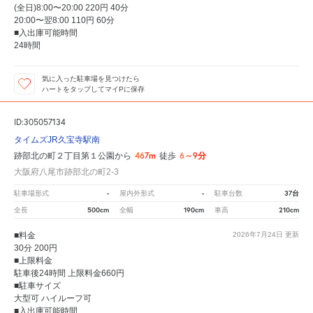
(全日)8:00〜20:00 220円 40分
20:00〜翌8:00 110円 60分
■入出庫可能時間
24時間
気に入った駐車場を見つけたら
ハートをタップしてマイPに保存
ID:305057134
タイムズJR久宝寺駅南
467m
6～9分
跡部北の町２丁目第１公園から
徒歩
大阪府八尾市跡部北の町2-3
-
-
37台
駐車場形式
屋内外形式
駐車台数
500cm
190cm
210cm
全長
全幅
車高
■料金
2026年7月24日
更新
30分 200円
■上限料金
駐車後24時間 上限料金660円
■駐車サイズ
大型可 ハイルーフ可
■入出庫可能時間