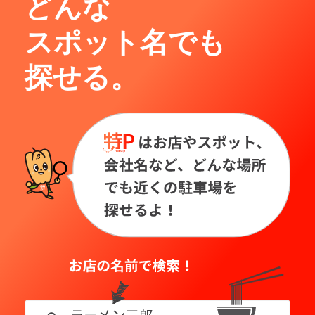
どんな
スポット名でも
探せる。