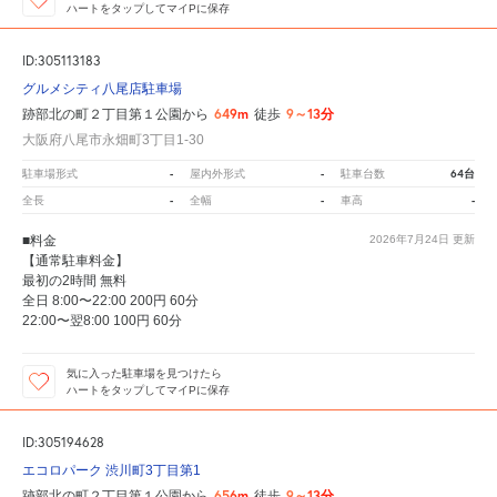
ハートをタップしてマイPに保存
ID:305113183
グルメシティ八尾店駐車場
649m
9～13分
跡部北の町２丁目第１公園から
徒歩
大阪府八尾市永畑町3丁目1-30
-
-
64台
駐車場形式
屋内外形式
駐車台数
-
-
-
全長
全幅
車高
■料金
2026年7月24日
更新
【通常駐車料金】
最初の2時間 無料
全日 8:00〜22:00 200円 60分
22:00〜翌8:00 100円 60分
気に入った駐車場を見つけたら
ハートをタップしてマイPに保存
ID:305194628
エコロパーク 渋川町3丁目第1
656m
9～13分
跡部北の町２丁目第１公園から
徒歩