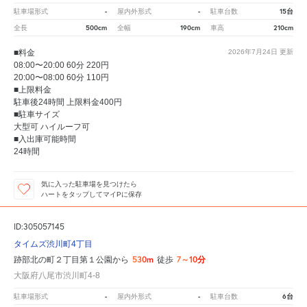
-
-
15台
駐車場形式
屋内外形式
駐車台数
500cm
190cm
210cm
全長
全幅
車高
■料金
2026年7月24日
更新
08:00〜20:00 60分 220円
20:00〜08:00 60分 110円
■上限料金
駐車後24時間 上限料金400円
■駐車サイズ
大型可 ハイルーフ可
■入出庫可能時間
24時間
気に入った駐車場を見つけたら
ハートをタップしてマイPに保存
ID:305057145
タイムズ渋川町4丁目
530m
7～10分
跡部北の町２丁目第１公園から
徒歩
大阪府八尾市渋川町4-8
-
-
6台
駐車場形式
屋内外形式
駐車台数