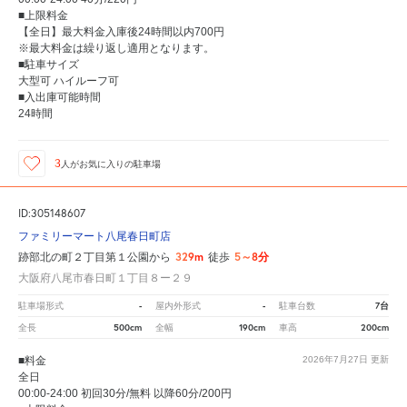
■上限料金
【全日】最大料金入庫後24時間以内700円
※最大料金は繰り返し適用となります。
■駐車サイズ
大型可 ハイルーフ可
■入出庫可能時間
24時間
3
人が
お気に入りの駐車場
ID:305148607
ファミリーマート八尾春日町店
329m
5～8分
跡部北の町２丁目第１公園から
徒歩
大阪府八尾市春日町１丁目８ー２９
-
-
7台
駐車場形式
屋内外形式
駐車台数
500cm
190cm
200cm
全長
全幅
車高
■料金
2026年7月27日
更新
全日
00:00-24:00 初回30分/無料 以降60分/200円