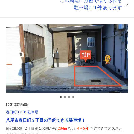
この周辺に月極で借りられる
駐車場も
1件
あります
ID:310029505
春日町3-3-19駐車場
八尾市春日町３丁目の予約できる駐車場！
284m
4～6分
跡部北の町２丁目第１公園から
徒歩
予約できてオススメ！