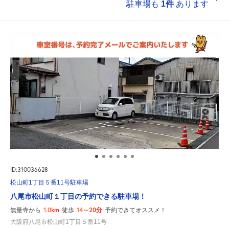
駐車場も
1件
あります
ID:310036628
松山町1丁目５番11号駐車場
八尾市松山町１丁目の予約できる駐車場！
1.0km
14～20分
無量寺から
徒歩
予約できてオススメ！
大阪府八尾市松山町1丁目５番11号