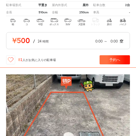
平置き
屋外
2台
駐車場形式
屋内外形式
駐車台数
510cm
250cm
-
全長
全幅
車高
軽
コ
中型
ボックス
SUV
大型車
トラック
原付
バイク
¥500
/
24
0:00
～
0:00
空
時間
予約へ
81
人が
お気に入りの駐車場