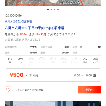
ID:310042016
八尾木2-151-6駐車場
八尾市八尾木２丁目の予約できる駐車場！
868m
11～16分
無量寺から
徒歩
予約できてオススメ！
大阪府八尾市八尾木2-151-6
平置き
屋外
1台
駐車場形式
屋内外形式
駐車台数
480cm
200cm
-
全長
全幅
車高
軽
コ
中型
ボックス
SUV
大型車
トラック
原付
バイク
¥500
/
24
0:00
～
0:00
空
時間
予約へ
10
人が
お気に入りの駐車場