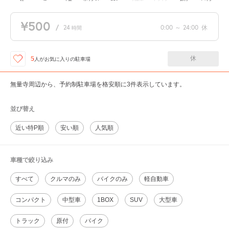
¥500
/
24
0:00
～
24:00
休
時間
休
5
人が
お気に入りの駐車場
無量寺周辺から、予約制駐車場を格安順に3件表示しています。
並び替え
近い特P順
安い順
人気順
車種で絞り込み
すべて
クルマのみ
バイクのみ
軽自動車
コンパクト
中型車
1BOX
SUV
大型車
トラック
原付
バイク