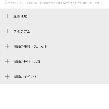
※ご注意ください - 徒歩時間は地形の状況や迂回路を反映できていない場合があります。
最寄り駅
八尾駅
志紀駅
スタジアム
周辺にスタジアムが見つかりませんでした。
周辺の施設・スポット
相生町三丁目公園
市立安中老人福祉センター
周辺の神社・お寺
無量寺
八尾クレーン教習所
聞光寺
周辺のイベント
安中町九丁目公園
周辺にイベントが見つかりませんでした。
比枝神社
相生町二丁目公園
八尾相生町郵便局
八尾市立 青少年運動広場