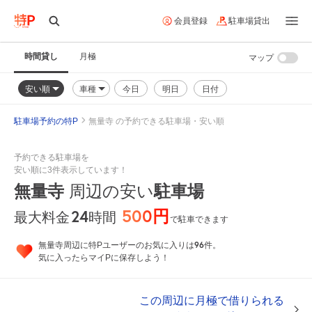
会員登録
駐車場貸出
時間貸し
月極
マップ
安い順
車種
今日
明日
日付
駐車場予約の特P
無量寺 の予約できる駐車場・安い順
予約できる駐車場を
安い順に3件表示しています！
無量寺
周辺の安い
駐車場
500円
24
時間
最大料金
で駐車できます
96
無量寺周辺に特Pユーザーのお気に入りは
件。
気に入ったらマイPに保存しよう！
この周辺に月極で借りられる