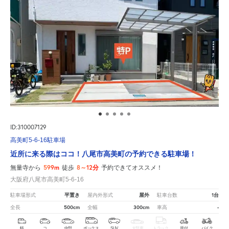
ID:310007129
高美町5-6-16駐車場
近所に来る際はココ！八尾市高美町の予約できる駐車場！
599m
8～12分
無量寺から
徒歩
予約できてオススメ！
大阪府八尾市高美町5-6-16
平置き
屋外
1台
駐車場形式
屋内外形式
駐車台数
500cm
300cm
-
全長
全幅
車高
軽
コ
中型
ボックス
SUV
大型車
トラック
原付
バイク