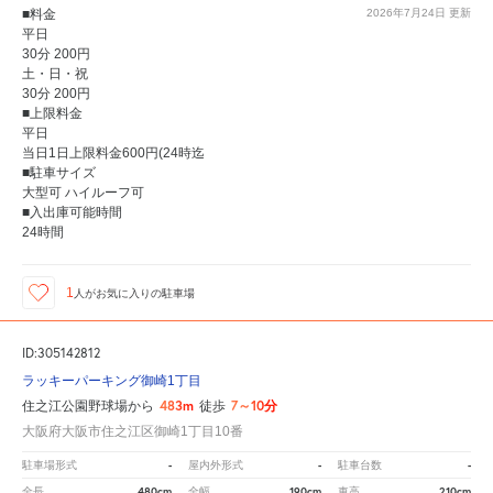
■料金
2026年7月24日
更新
平日
30分 200円
土・日・祝
30分 200円
■上限料金
平日
当日1日上限料金600円(24時迄
■駐車サイズ
大型可 ハイルーフ可
■入出庫可能時間
24時間
1
人が
お気に入りの駐車場
ID:305142812
ラッキーパーキング御崎1丁目
483m
7～10分
住之江公園野球場から
徒歩
大阪府大阪市住之江区御崎1丁目10番
-
-
-
駐車場形式
屋内外形式
駐車台数
480cm
190cm
210cm
全長
全幅
車高