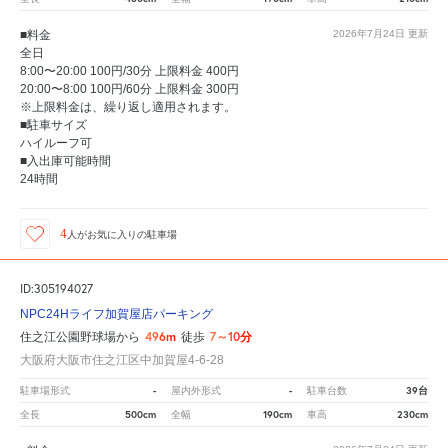
■料金
2026年7月24日
更新
全日
8:00〜20:00 100円/30分 上限料金 400円
20:00〜8:00 100円/60分 上限料金 300円
※上限料金は、繰り返し適用されます。
■駐車サイズ
ハイルーフ可
■入出庫可能時間
24時間
4
人が
お気に入りの駐車場
ID:305194027
NPC24Hライフ加賀屋店パーキング
496m
7～10分
住之江公園野球場から
徒歩
大阪府大阪市住之江区中加賀屋4-6-28
-
-
39台
駐車場形式
屋内外形式
駐車台数
500cm
190cm
230cm
全長
全幅
車高