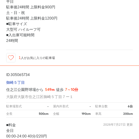
平日
駐車後24時間 上限料金900円
土・日・祝
駐車後24時間 上限料金1200円
■駐車サイズ
大型可 ハイルーフ可
■入出庫可能時間
24時間
1
人が
お気に入りの駐車場
ID:305065734
御崎５丁目
549m
7～10分
住之江公園野球場から
徒歩
大阪府大阪市住之江区御崎５丁目７ー１
-
-
6台
駐車場形式
屋内外形式
駐車台数
500cm
190cm
200cm
全長
全幅
車高
■料金
2026年7月27日
更新
全日
00:00-24:00 40分/220円