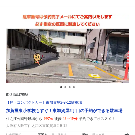
ID:310047556
【軽・コンパクトカー】東加賀屋2-9-12駐車場
加賀屋東小学校もすぐ！東加賀屋2丁目の予約ができる駐車場
997m
13～19分
住之江公園野球場から
徒歩
予約できてオススメ！
大阪府大阪市住之江区東加賀屋2-9-12
平置き
屋外
2台
駐車場形式
屋内外形式
駐車台数