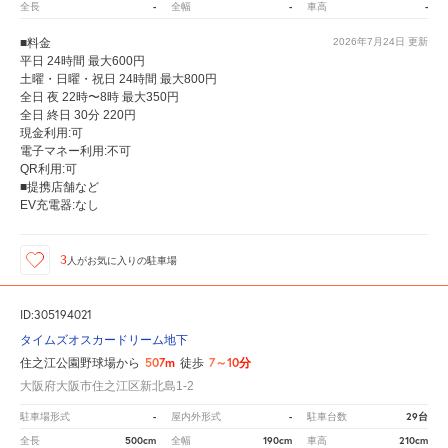
-
-
-
全長
全幅
車高
■料金
2026年7月24日
更新
平日 24時間 最大600円
土曜・日曜・祝日 24時間 最大800円
全日 夜 22時〜8時 最大350円
全日 終日 30分 220円
現金利用:可
電子マネー利用:不可
QR利用:可
■提携店舗など
EV充電器:なし
3
人が
お気に入りの駐車場
ID:305194021
タイムズオスカードリーム地下
507m
7～10分
住之江公園野球場から
徒歩
大阪府大阪市住之江区新北島1-2
-
-
29台
駐車場形式
屋内外形式
駐車台数
500cm
190cm
210cm
全長
全幅
車高