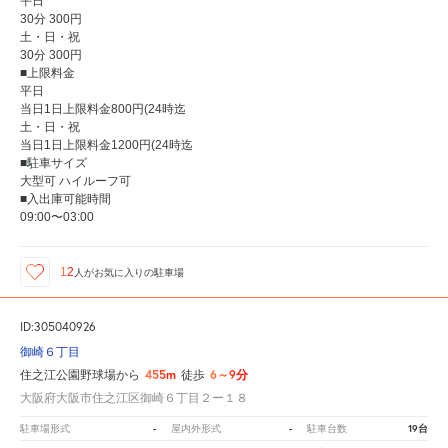
平日
30分 300円
土・日・祝
30分 300円
■上限料金
平日
当日1日上限料金800円(24時迄
土・日・祝
当日1日上限料金1200円(24時迄
■駐車サイズ
大型可 ハイルーフ可
■入出庫可能時間
09:00〜03:00
12
人が
お気に入りの駐車場
ID:305040926
御崎６丁目
455m
6～9分
住之江公園野球場から
徒歩
大阪府大阪市住之江区御崎６丁目２ー１８
-
-
19台
駐車場形式
屋内外形式
駐車台数