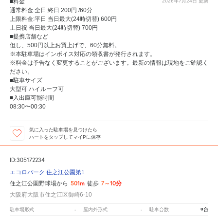
■料金
2026年7月24日
更新
通常料金:全日 終日 200円 /60分
上限料金:平日 当日最大(24時切替) 600円
土日祝 当日最大(24時切替) 700円
■提携店舗など
但し、500円以上お買上げで、60分無料。
※本駐車場はインボイス対応の領収書が発行されます。
※料金は予告なく変更することがございます。最新の情報は現地をご確認く
ださい。
■駐車サイズ
大型可 ハイルーフ可
■入出庫可能時間
08:30〜00:30
気に入った駐車場を見つけたら
ハートをタップしてマイPに保存
ID:305172234
エコロパーク 住之江公園第1
501m
7～10分
住之江公園野球場から
徒歩
大阪府大阪市住之江区御崎6-10
-
-
9台
駐車場形式
屋内外形式
駐車台数