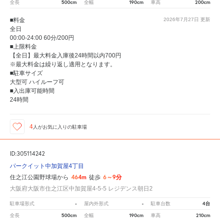
500cm
190cm
200cm
全長
全幅
車高
■料金
2026年7月27日
更新
全日
00:00-24:00 60分/200円
■上限料金
【全日】最大料金入庫後24時間以内700円
※最大料金は繰り返し適用となります。
■駐車サイズ
大型可 ハイルーフ可
■入出庫可能時間
24時間
4
人が
お気に入りの駐車場
ID:305114242
パークイット中加賀屋4丁目
464m
6～9分
住之江公園野球場から
徒歩
大阪府大阪市住之江区中加賀屋4-5-5 レジデンス朝日2
-
-
4台
駐車場形式
屋内外形式
駐車台数
500cm
190cm
210cm
全長
全幅
車高