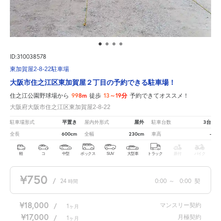
ID:310038578
東加賀屋2-8-22駐車場
大阪市住之江区東加賀屋２丁目の予約できる駐車場！
998m
13～19分
住之江公園野球場から
徒歩
予約できてオススメ！
大阪府大阪市住之江区東加賀屋2-8-22
平置き
屋外
3台
駐車場形式
屋内外形式
駐車台数
600cm
230cm
-
全長
全幅
車高
軽
コ
中型
ボックス
SUV
大型車
トラック
原付
バイク
¥750
/
24
0:00
～
0:00
契
時間
¥18,000
マンスリー契約
/
1
ヶ月
¥17,000
月極契約
/
1
ヶ月