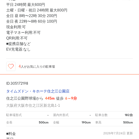
平日 24時間 最大600円
土曜・日曜・祝日 24時間 最大800円
全日 昼 8時〜22時 30分 200円
全日 夜 22時〜8時 60分 100円
現金利用:可
電子マネー利用:不可
QR利用:不可
■提携店舗など
EV充電器:なし
4
人が
お気に入りの駐車場
ID:305172198
タイムズドン・キホーテ住之江公園店
445m
6～9分
住之江公園野球場から
徒歩
大阪府大阪市住之江区新北島1-1
-
-
182台
駐車場形式
屋内外形式
駐車台数
500cm
190cm
500cm
全長
全幅
車高
■料金
2026年7月24日
更新