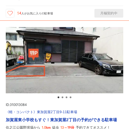
月極契約中
54
人が
お気に入りの駐車場
ID:310013084
《軽・コンパクト》東加賀屋2丁目9-11駐車場
加賀屋東小学校もすぐ！東加賀屋2丁目の予約ができる駐車場
1.0km
13～19分
住之江公園野球場から
徒歩
予約できてオススメ！