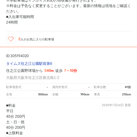
※本駐車場はインボイス対応の領収書が発行されます。
※料金は予告なく変更することがございます。最新の情報は現地をご確認く
ださい。
■入出庫可能時間
24時間
8
人が
お気に入りの駐車場
ID:305194020
タイムズ住之江公園駅前第6
540m
7～10分
住之江公園野球場から
徒歩
大阪府大阪市住之江区新北島1-2
-
-
41台
駐車場形式
屋内外形式
駐車台数
500cm
190cm
210cm
全長
全幅
車高
■料金
2026年7月24日
更新
平日
40分 200円
土・日・祝
40分 200円
■上限料金