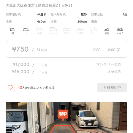
大阪府大阪市住之江区東加賀屋2丁目9-11
平置き
屋外
1台
駐車場形式
屋内外形式
駐車台数
460cm
200cm
-
全長
全幅
車高
軽
コ
中型
ボックス
SUV
大型車
トラック
原付
バイク
¥750
/
24
0:00
～
0:00
契
時間
¥17,000
マンスリー契約
/
1
ヶ月
¥15,000
月極契約
/
1
ヶ月
月極契約中
43
人が
お気に入りの駐車場