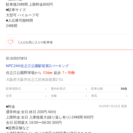
駐車後24時間 上限料金800円
■駐車サイズ
大型可 ハイルーフ可
■入出庫可能時間
24時間
1
人が
お気に入りの駐車場
ID:305011813
NPC24H住之江公園駅前第2パーキング
526m
7～10分
住之江公園野球場から
徒歩
大阪府大阪市住之江区南加賀屋2-51
-
-
38台
駐車場形式
屋内外形式
駐車台数
-
-
-
全長
全幅
車高
■料金
2026年7月24日
更新
通常料金:全日 終日 200円 /40分
上限料金:全日 入庫後最大(繰り返し有り) 24時間 800円
全日 区間最大 19:00〜08:00 300円
■提携店舗など