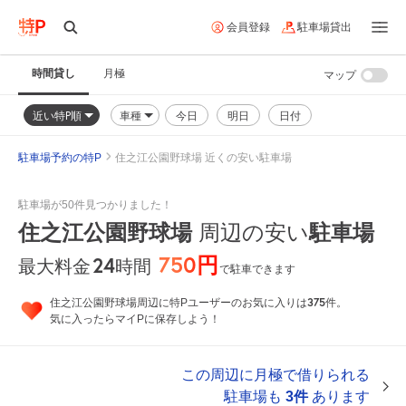
会員登録
駐車場貸出
時間貸し
月極
マップ
近い特P順
車種
今日
明日
日付
駐車場予約の特P
住之江公園野球場 近くの安い駐車場
駐車場が50件見つかりました！
住之江公園野球場
周辺の安い
駐車場
750円
24
時間
最大料金
で駐車できます
375
住之江公園野球場周辺に特Pユーザーのお気に入りは
件。
気に入ったらマイPに保存しよう！
この周辺に月極で借りられる
駐車場も
3件
あります