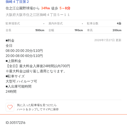
御崎４丁目第２
349m
5～8分
住之江公園野球場から
徒歩
大阪府大阪市住之江区御崎４丁目５ー１１
-
-
4台
駐車場形式
屋内外形式
駐車台数
500cm
190cm
200cm
全長
全幅
車高
■料金
2026年7月27日
更新
全日
08:00-20:00 20分/110円
20:00-08:00 60分/110円
■上限料金
【全日】最大料金入庫後24時間以内700円
※最大料金は繰り返し適用となります。
■駐車サイズ
大型可 ハイルーフ可
■入出庫可能時間
24時間
気に入った駐車場を見つけたら
ハートをタップしてマイPに保存
ID:305172216