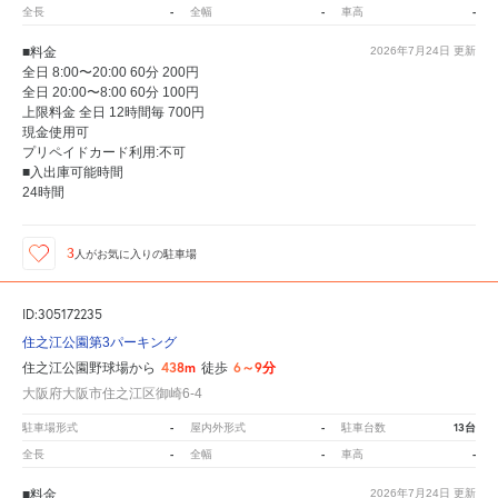
-
-
-
全長
全幅
車高
■料金
2026年7月24日
更新
全日 8:00〜20:00 60分 200円
全日 20:00〜8:00 60分 100円
上限料金 全日 12時間毎 700円
現金使用可
プリペイドカード利用:不可
■入出庫可能時間
24時間
3
人が
お気に入りの駐車場
ID:305172235
住之江公園第3パーキング
438m
6～9分
住之江公園野球場から
徒歩
大阪府大阪市住之江区御崎6-4
-
-
13台
駐車場形式
屋内外形式
駐車台数
-
-
-
全長
全幅
車高
■料金
2026年7月24日
更新