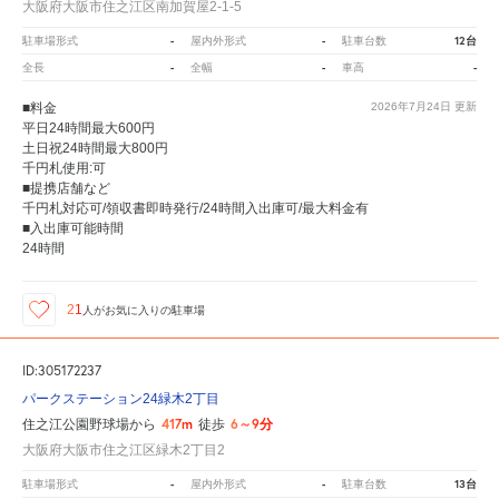
大阪府大阪市住之江区南加賀屋2-1-5
-
-
12台
駐車場形式
屋内外形式
駐車台数
-
-
-
全長
全幅
車高
■料金
2026年7月24日
更新
平日24時間最大600円
土日祝24時間最大800円
千円札使用:可
■提携店舗など
千円札対応可/領収書即時発行/24時間入出庫可/最大料金有
■入出庫可能時間
24時間
21
人が
お気に入りの駐車場
ID:305172237
パークステーション24緑木2丁目
417m
6～9分
住之江公園野球場から
徒歩
大阪府大阪市住之江区緑木2丁目2
-
-
13台
駐車場形式
屋内外形式
駐車台数