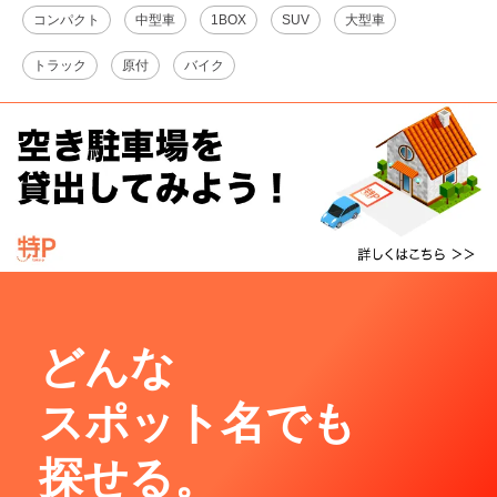
コンパクト
中型車
1BOX
SUV
大型車
トラック
原付
バイク
どんな
スポット名でも
探せる。