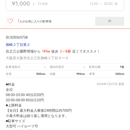
¥1,000
/
12
12:00
～
24:00
休
時間
休
7
人が
お気に入りの駐車場
ID:305065738
御崎２丁目第２
181m
3～5分
住之江公園野球場から
徒歩
近くてオススメ！
大阪府大阪市住之江区御崎２丁目９ー９
-
-
7台
駐車場形式
屋内外形式
駐車台数
500cm
190cm
200cm
全長
全幅
車高
■料金
2026年7月27日
更新
全日
08:00-20:00 40分/220円
20:00-08:00 60分/110円
■上限料金
【全日】最大料金入庫後24時間以内700円
※最大料金は繰り返し適用となります。
■駐車サイズ
大型可 ハイルーフ可