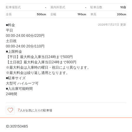
-
-
10台
駐車場形式
屋内外形式
駐車台数
500cm
190cm
200cm
全長
全幅
車高
■料金
2026年7月27日
更新
平日
00:00-24:00 60分/220円
土日祝
00:00-24:00 20分/110円
■上限料金
【平日】最大料金入庫当日24時まで500円
【土日祝】最大料金入庫当日24時まで800円
※最大料金は入庫時の曜日・祝日により異なります。
※最大料金は繰り返し適用となります。
■駐車サイズ
大型可 ハイルーフ可
■入出庫可能時間
24時間
7
人が
お気に入りの駐車場
ID:305150485