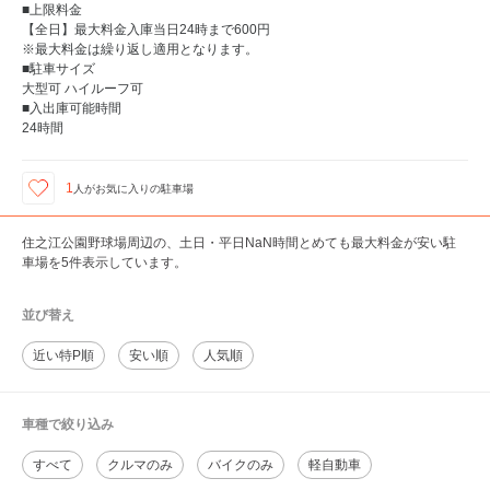
■上限料金
【全日】最大料金入庫当日24時まで600円
※最大料金は繰り返し適用となります。
■駐車サイズ
大型可 ハイルーフ可
■入出庫可能時間
24時間
1
人が
お気に入りの駐車場
住之江公園野球場周辺の、土日・平日NaN時間とめても最大料金が安い駐
車場を5件表示しています。
並び替え
近い特P順
安い順
人気順
車種で絞り込み
すべて
クルマのみ
バイクのみ
軽自動車