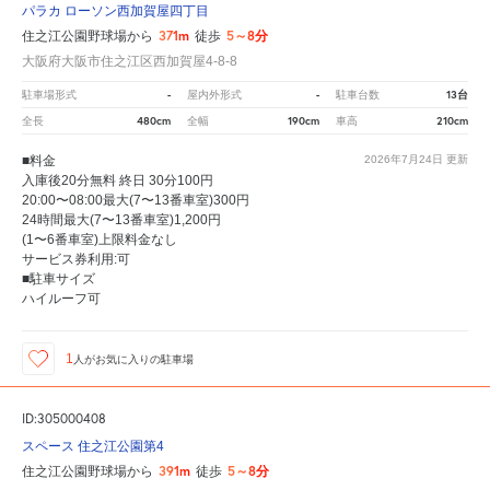
パラカ ローソン西加賀屋四丁目
371m
5～8分
住之江公園野球場から
徒歩
大阪府大阪市住之江区西加賀屋4-8-8
-
-
13台
駐車場形式
屋内外形式
駐車台数
480cm
190cm
210cm
全長
全幅
車高
■料金
2026年7月24日
更新
入庫後20分無料 終日 30分100円
20:00〜08:00最大(7〜13番車室)300円
24時間最大(7〜13番車室)1,200円
(1〜6番車室)上限料金なし
サービス券利用:可
■駐車サイズ
ハイルーフ可
1
人が
お気に入りの駐車場
ID:305000408
スペース 住之江公園第4
391m
5～8分
住之江公園野球場から
徒歩