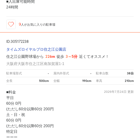
■入出庫可能時間
24時間
9
人が
お気に入りの駐車場
ID:305172238
タイムズロイヤルプロ住之江公園店
226m
3～5分
住之江公園野球場から
徒歩
近くてオススメ！
大阪府大阪市住之江区南加賀屋1-1
-
-
38台
駐車場形式
屋内外形式
駐車台数
500cm
190cm
210cm
全長
全幅
車高
■料金
2026年7月24日
更新
平日
60分 0円
(ただし60分以降60分 200円
土・日・祝
60分 0円
(ただし60分以降60分 200円
特定日
ーーー