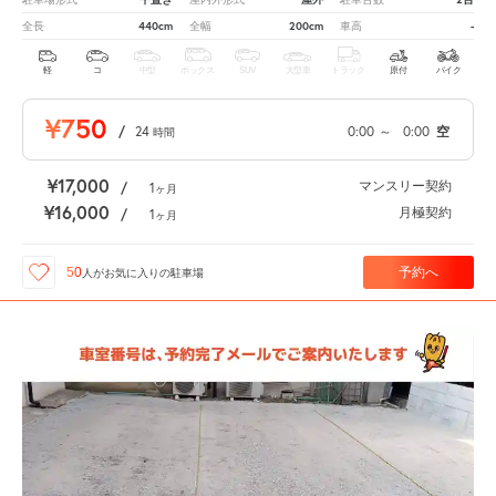
440cm
200cm
-
全長
全幅
車高
軽
コ
中型
ボックス
SUV
大型車
トラック
原付
バイク
¥750
/
24
0:00
～
0:00
空
時間
¥17,000
マンスリー契約
/
1
ヶ月
¥16,000
月極契約
/
1
ヶ月
予約へ
50
人が
お気に入りの駐車場