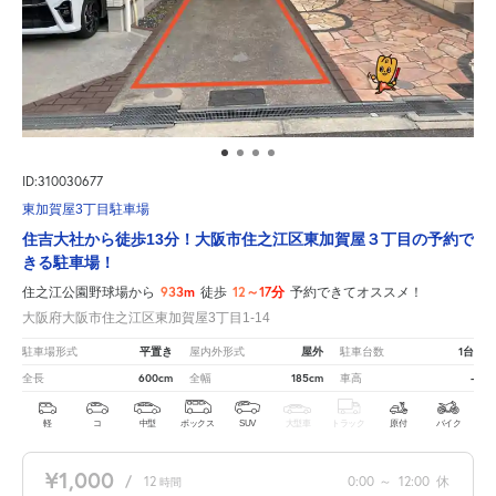
ID:310030677
東加賀屋3丁目駐車場
住吉大社から徒歩13分！大阪市住之江区東加賀屋３丁目の予約で
きる駐車場！
933m
12～17分
住之江公園野球場から
徒歩
予約できてオススメ！
大阪府大阪市住之江区東加賀屋3丁目1-14
平置き
屋外
1台
駐車場形式
屋内外形式
駐車台数
600cm
185cm
-
全長
全幅
車高
軽
コ
中型
ボックス
SUV
大型車
トラック
原付
バイク
¥1,000
/
12
0:00
～
12:00
休
時間