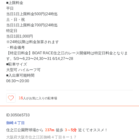
■上限料金
平日
当日1日上限料金500円(24時迄
土・日・祝
当日1日上限料金700円(24時迄
特定日
当日1回1,000円
※24時以降は料金加算されます
・料金備考
【特定日料金】BOAT RACE住之江のレース開催時は特定日料金となりま
す。5/3〜6,23〜24,30〜31 6/14,27〜28
■駐車サイズ
大型可 ハイルーフ可
■入出庫可能時間
06:30〜20:00
16
人が
お気に入りの駐車場
ID:305065733
御崎４丁目
237m
3～5分
住之江公園野球場から
徒歩
近くてオススメ！
大阪府大阪市住之江区御崎４丁目８ー１７