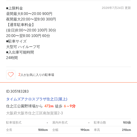
■上限料金
2026年7月24日
更新
昼間最大8:00〜20:00 900円
夜間最大20:00〜翌8:00 300円
【通常駐車料金】
(全日)8:00〜20:00 100円 30分
20:00〜翌8:00 100円 60分
■駐車サイズ
大型可 ハイルーフ可
■入出庫可能時間
24時間
2
人が
お気に入りの駐車場
ID:305183283
タイムズアクロスプラザ住之江(屋上)
472m
6～9分
住之江公園野球場から
徒歩
大阪府大阪市住之江区南加賀屋2-3
-
-
103台
駐車場形式
屋内外形式
駐車台数
500cm
190cm
210cm
全長
全幅
車高