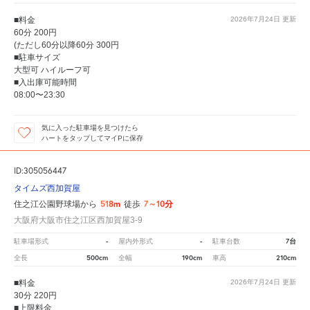
■料金
2026年7月24日
更新
60分 200円
(ただし60分以降60分 300円
■駐車サイズ
大型可 ハイルーフ可
■入出庫可能時間
08:00〜23:30
気に入った駐車場を見つけたら
ハートをタップしてマイPに保存
ID:305056447
タイムズ西加賀屋
518m
7～10分
住之江公園野球場から
徒歩
大阪府大阪市住之江区西加賀屋3-9
-
-
7台
駐車場形式
屋内外形式
駐車台数
500cm
190cm
210cm
全長
全幅
車高
■料金
2026年7月24日
更新
30分 220円
■上限料金