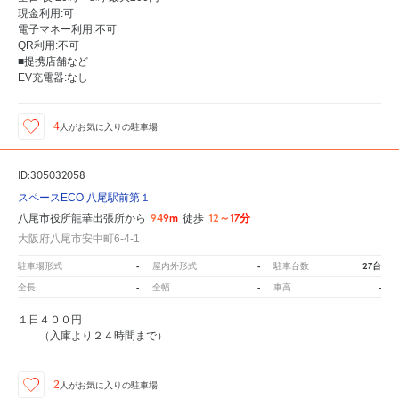
現金利用:可
電子マネー利用:不可
QR利用:不可
■提携店舗など
EV充電器:なし
4
人が
お気に入りの駐車場
ID:305032058
スペースECO 八尾駅前第１
949m
12～17分
八尾市役所龍華出張所から
徒歩
大阪府八尾市安中町6-4-1
-
-
27台
駐車場形式
屋内外形式
駐車台数
-
-
-
全長
全幅
車高
１日４００円
（入庫より２４時間まで）
2
人が
お気に入りの駐車場