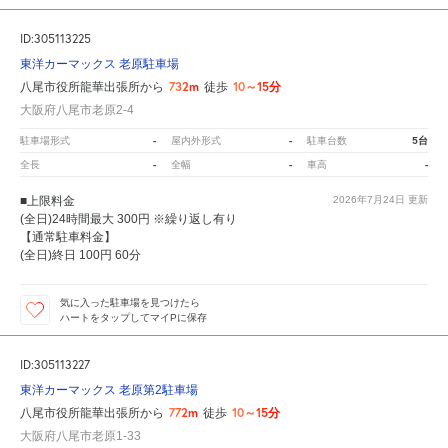
ID:305113225
東洋カーマックス 老原駐車場
732m
10～15分
八尾市役所龍華出張所から
徒歩
大阪府八尾市老原2-4
-
-
5台
駐車場形式
屋内外形式
駐車台数
-
-
-
全長
全幅
車高
■上限料金
2026年7月24日
更新
(全日)24時間最大 300円 ※繰り返し有り
【通常駐車料金】
(全日)終日 100円 60分
気に入った駐車場を見つけたら
ハートをタップしてマイPに保存
ID:305113227
東洋カーマックス 老原第2駐車場
772m
10～15分
八尾市役所龍華出張所から
徒歩
大阪府八尾市老原1-33