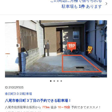
この周辺に月極で借りられる
駐車場も
1件
あります
ID:310029505
春日町3-3-19駐車場
八尾市春日町３丁目の予約できる駐車場！
773m
10～15分
八尾市役所龍華出張所から
徒歩
予約できてオススメ！