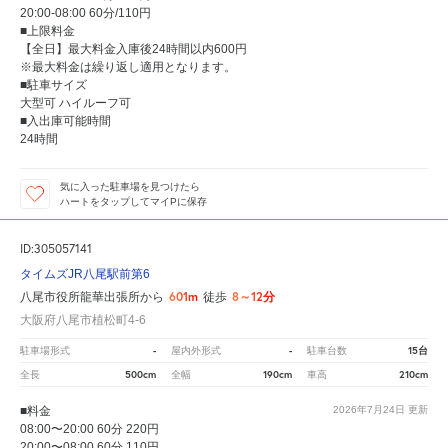
20:00-08:00 60分/110円
■上限料金
【全日】最大料金入庫後24時間以内600円
※最大料金は繰り返し適用となります。
■駐車サイズ
大型可 ハイルーフ可
■入出庫可能時間
24時間
気に入った駐車場を見つけたら
ハートをタップしてマイPに保存
ID:305057141
タイムズJR八尾駅前第6
601m
8～12分
八尾市役所龍華出張所から
徒歩
大阪府八尾市植松町4-6
-
-
15台
駐車場形式
屋内外形式
駐車台数
500cm
190cm
210cm
全長
全幅
車高
■料金
2026年7月24日
更新
08:00〜20:00 60分 220円
20:00〜08:00 60分 110円