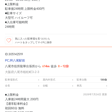
■上限料金
駐車後24時間 上限料金400円
■駐車サイズ
大型可 ハイルーフ可
■入出庫可能時間
24時間
気に入った駐車場を見つけたら
ハートをタップしてマイPに保存
ID:305142519
PCJR八尾駅前
614m
8～12分
八尾市役所龍華出張所から
徒歩
大阪府八尾市植松町3-2-3
-
-
130台
駐車場形式
屋内外形式
駐車台数
-
-
-
全長
全幅
車高
■上限料金
2026年7月24日
更新
入庫後24時間最大 200円
【通常駐車料金】
初回60分 無料