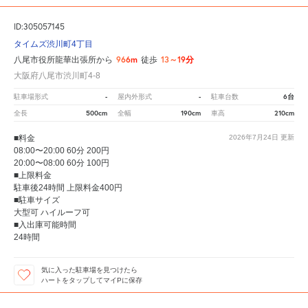
ID:305057145
タイムズ渋川町4丁目
966m
13～19分
八尾市役所龍華出張所から
徒歩
大阪府八尾市渋川町4-8
-
-
6台
駐車場形式
屋内外形式
駐車台数
500cm
190cm
210cm
全長
全幅
車高
■料金
2026年7月24日
更新
08:00〜20:00 60分 200円
20:00〜08:00 60分 100円
■上限料金
駐車後24時間 上限料金400円
■駐車サイズ
大型可 ハイルーフ可
■入出庫可能時間
24時間
気に入った駐車場を見つけたら
ハートをタップしてマイPに保存