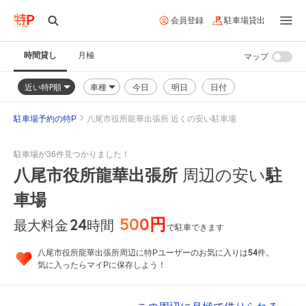
会員登録
駐車場貸出
時間貸し
月極
マップ
近い特P順
車種
今日
明日
日付
駐車場予約の特P
八尾市役所龍華出張所 近くの安い駐車場
駐車場が36件見つかりました！
八尾市役所龍華出張所
駐
周辺の安い
車場
500円
24
時間
最大料金
で駐車できます
54
八尾市役所龍華出張所周辺に特Pユーザーのお気に入りは
件。
気に入ったらマイPに保存しよう！