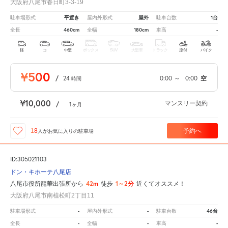
大阪府八尾市春日町3-3-19
平置き
屋外
1台
駐車場形式
屋内外形式
駐車台数
460cm
180cm
-
全長
全幅
車高
軽
コ
中型
ボックス
SUV
大型車
トラック
原付
バイク
¥500
/
24
0:00
～
0:00
空
時間
¥10,000
マンスリー契約
/
1
ヶ月
予約へ
18
人が
お気に入りの駐車場
ID:305021103
ドン・キホーテ八尾店
42m
1～2分
八尾市役所龍華出張所から
徒歩
近くてオススメ！
大阪府八尾市南植松町2丁目11
-
-
46台
駐車場形式
屋内外形式
駐車台数
-
-
-
全長
全幅
車高