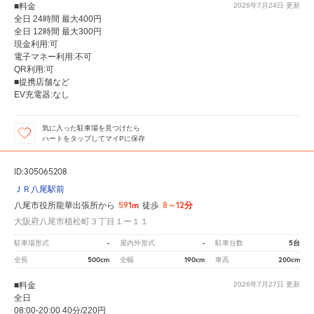
■料金
2026年7月24日
更新
全日 24時間 最大400円
全日 12時間 最大300円
現金利用:可
電子マネー利用:不可
QR利用:可
■提携店舗など
EV充電器:なし
気に入った駐車場を見つけたら
ハートをタップしてマイPに保存
ID:305065208
ＪＲ八尾駅前
591m
8～12分
八尾市役所龍華出張所から
徒歩
大阪府八尾市植松町３丁目１ー１１
-
-
5台
駐車場形式
屋内外形式
駐車台数
500cm
190cm
200cm
全長
全幅
車高
■料金
2026年7月27日
更新
全日
08:00-20:00 40分/220円