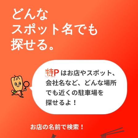
どんな
スポット名でも
探せる。