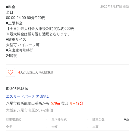
■料金
2026年7月27日
更新
全日
00:00-24:00 60分/220円
■上限料金
【全日】最大料金入庫後24時間以内600円
※最大料金は繰り返し適用となります。
■駐車サイズ
大型可 ハイルーフ可
■入出庫可能時間
24時間
4
人が
お気に入りの駐車場
ID:305194616
エスリードパーク 老原第1
578m
8～12分
八尾市役所龍華出張所から
徒歩
大阪府八尾市老原2-57-2南側
-
-
9台
駐車場形式
屋内外形式
駐車台数
-
-
-
全長
全幅
車高