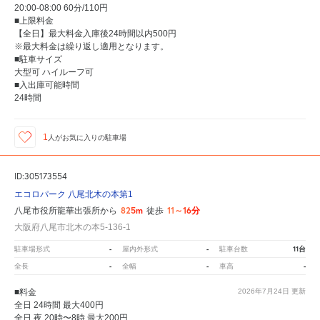
20:00-08:00 60分/110円
■上限料金
【全日】最大料金入庫後24時間以内500円
※最大料金は繰り返し適用となります。
■駐車サイズ
大型可 ハイルーフ可
■入出庫可能時間
24時間
1
人が
お気に入りの駐車場
ID:305173554
エコロパーク 八尾北木の本第1
825m
11～16分
八尾市役所龍華出張所から
徒歩
大阪府八尾市北木の本5-136-1
-
-
11台
駐車場形式
屋内外形式
駐車台数
-
-
-
全長
全幅
車高
■料金
2026年7月24日
更新
全日 24時間 最大400円
全日 夜 20時〜8時 最大200円