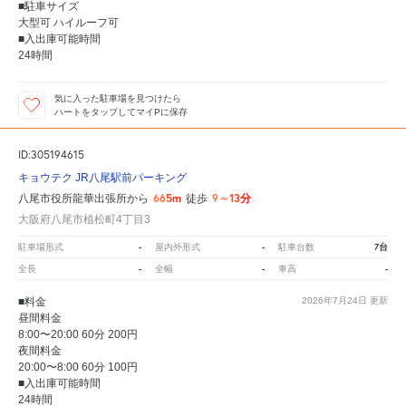
■駐車サイズ
大型可 ハイルーフ可
■入出庫可能時間
24時間
気に入った駐車場を見つけたら
ハートをタップしてマイPに保存
ID:305194615
キョウテク JR八尾駅前パーキング
665m
9～13分
八尾市役所龍華出張所から
徒歩
大阪府八尾市植松町4丁目3
-
-
7台
駐車場形式
屋内外形式
駐車台数
-
-
-
全長
全幅
車高
■料金
2026年7月24日
更新
昼間料金
8:00〜20:00 60分 200円
夜間料金
20:00〜8:00 60分 100円
■入出庫可能時間
24時間