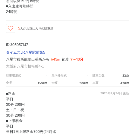
初回以降 50円 6時間
■入出庫可能時間
24時間
5
人が
お気に入りの駐車場
ID:305057147
タイムズJR八尾駅前第5
645m
9～13分
八尾市役所龍華出張所から
徒歩
大阪府八尾市植松町4-1
-
-
22台
駐車場形式
屋内外形式
駐車台数
500cm
190cm
210cm
全長
全幅
車高
■料金
2026年7月24日
更新
平日
30分 200円
土・日・祝
30分 200円
■上限料金
平日
当日1日上限料金700円(24時迄