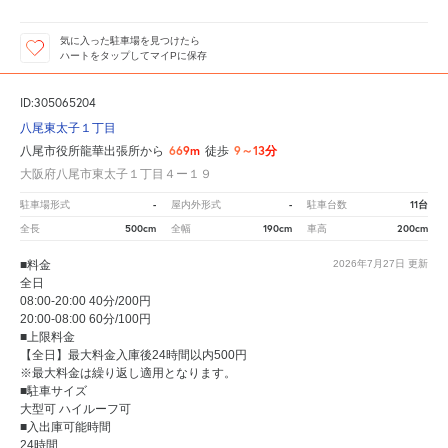
気に入った駐車場を見つけたら
ハートをタップしてマイPに保存
ID:305065204
八尾東太子１丁目
669m
9～13分
八尾市役所龍華出張所から
徒歩
大阪府八尾市東太子１丁目４ー１９
-
-
11台
駐車場形式
屋内外形式
駐車台数
500cm
190cm
200cm
全長
全幅
車高
■料金
2026年7月27日
更新
全日
08:00-20:00 40分/200円
20:00-08:00 60分/100円
■上限料金
【全日】最大料金入庫後24時間以内500円
※最大料金は繰り返し適用となります。
■駐車サイズ
大型可 ハイルーフ可
■入出庫可能時間
24時間