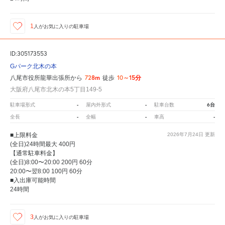
1
人が
お気に入りの駐車場
ID:305173553
Gパーク北木の本
728m
10～15分
八尾市役所龍華出張所から
徒歩
大阪府八尾市北木の本5丁目149-5
-
-
6台
駐車場形式
屋内外形式
駐車台数
-
-
-
全長
全幅
車高
■上限料金
2026年7月24日
更新
(全日)24時間最大 400円
【通常駐車料金】
(全日)8:00〜20:00 200円 60分
20:00〜翌8:00 100円 60分
■入出庫可能時間
24時間
3
人が
お気に入りの駐車場