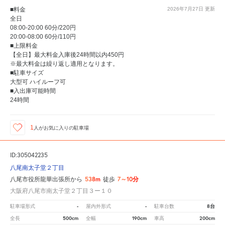
■料金
2026年7月27日
更新
全日
08:00-20:00 60分/220円
20:00-08:00 60分/110円
■上限料金
【全日】最大料金入庫後24時間以内450円
※最大料金は繰り返し適用となります。
■駐車サイズ
大型可 ハイルーフ可
■入出庫可能時間
24時間
1
人が
お気に入りの駐車場
ID:305042235
八尾南太子堂２丁目
538m
7～10分
八尾市役所龍華出張所から
徒歩
大阪府八尾市南太子堂２丁目３ー１０
-
-
8台
駐車場形式
屋内外形式
駐車台数
500cm
190cm
200cm
全長
全幅
車高