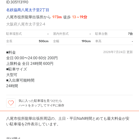
ID:305113190
名鉄協商八尾太子堂2丁目
973m
13～19分
八尾市役所龍華出張所から
徒歩
大阪府八尾市太子堂2-4
-
-
7台
駐車場形式
屋内外形式
駐車台数
500cm
190cm
-
全長
全幅
車高
■料金
2026年7月24日
更新
全日 00:00〜24:00 60分 200円
上限料金 全日 24時間 600円
■駐車サイズ
大型可
■入出庫可能時間
24時間
気に入った駐車場を見つけたら
ハートをタップしてマイPに保存
八尾市役所龍華出張所周辺の、土日・平日NaN時間とめても最大料金が安
い駐車場を2件表示しています。