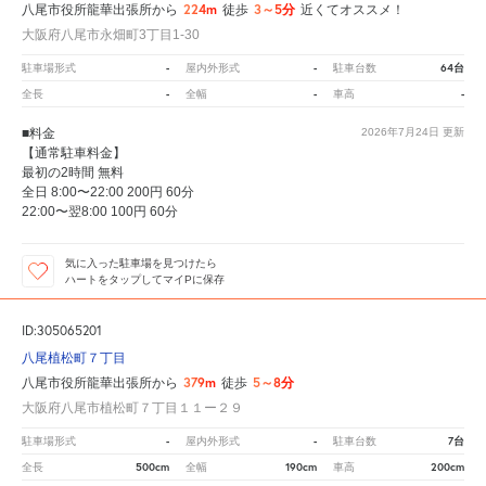
224m
3～5分
八尾市役所龍華出張所から
徒歩
近くてオススメ！
大阪府八尾市永畑町3丁目1-30
-
-
64台
駐車場形式
屋内外形式
駐車台数
-
-
-
全長
全幅
車高
■料金
2026年7月24日
更新
【通常駐車料金】
最初の2時間 無料
全日 8:00〜22:00 200円 60分
22:00〜翌8:00 100円 60分
気に入った駐車場を見つけたら
ハートをタップしてマイPに保存
ID:305065201
八尾植松町７丁目
379m
5～8分
八尾市役所龍華出張所から
徒歩
大阪府八尾市植松町７丁目１１ー２９
-
-
7台
駐車場形式
屋内外形式
駐車台数
500cm
190cm
200cm
全長
全幅
車高