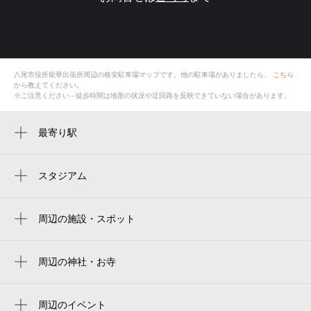
八尾市役所龍華出張所
周辺の格安
駐車場
マップです。他の駐車場がありましたら、
こちら
から教えてください。
※ご注意ください - 徒歩時間は地形の状況や迂回路を反映できていない場合があります。
最寄り駅
八尾駅
久宝寺駅
スタジアム
周辺にスタジアムが見つかりませんでした。
周辺の施設・スポット
八尾市役所龍華出張所
市立労働会館分館
周辺の神社・お寺
周辺に神社・お寺が見つかりませんでした。
ドン・キホーテ 八尾店
周辺のイベント
東太子２丁目第２公園