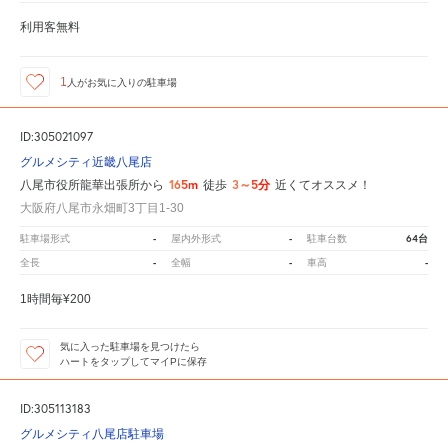
利用客無料
1
人が
お気に入りの駐車場
ID:305021097
グルメシティ近畿八尾店
165m
3～5分
八尾市役所龍華出張所から
徒歩
近くてオススメ！
大阪府八尾市永畑町3丁目1-30
-
-
64台
駐車場形式
屋内外形式
駐車台数
-
-
-
全長
全幅
車高
1時間毎¥200
気に入った駐車場を見つけたら
ハートをタップしてマイPに保存
ID:305113183
グルメシティ八尾店駐車場