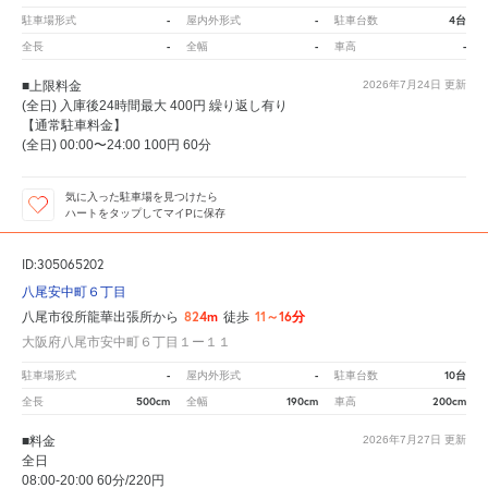
-
-
4台
駐車場形式
屋内外形式
駐車台数
-
-
-
全長
全幅
車高
■上限料金
2026年7月24日
更新
(全日) 入庫後24時間最大 400円 繰り返し有り
【通常駐車料金】
(全日) 00:00〜24:00 100円 60分
気に入った駐車場を見つけたら
ハートをタップしてマイPに保存
ID:305065202
八尾安中町６丁目
824m
11～16分
八尾市役所龍華出張所から
徒歩
大阪府八尾市安中町６丁目１ー１１
-
-
10台
駐車場形式
屋内外形式
駐車台数
500cm
190cm
200cm
全長
全幅
車高
■料金
2026年7月27日
更新
全日
08:00-20:00 60分/220円