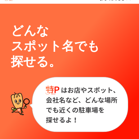
どんな
スポット名でも
探せる。