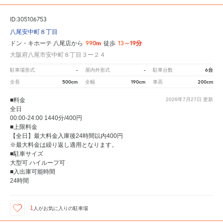
ID:305106753
八尾安中町８丁目
990m
13～19分
ドン・キホーテ 八尾店から
徒歩
大阪府八尾市安中町８丁目３ー２４
-
-
6台
駐車場形式
屋内外形式
駐車台数
500cm
190cm
200cm
全長
全幅
車高
■料金
2026年7月27日
更新
全日
00:00-24:00 1440分/400円
■上限料金
【全日】最大料金入庫後24時間以内400円
※最大料金は繰り返し適用となります。
■駐車サイズ
大型可 ハイルーフ可
■入出庫可能時間
24時間
1
人が
お気に入りの駐車場