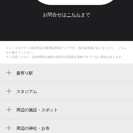
お問合せは
こちら
まで
ドン・キホーテ 八尾店
周辺の格安
駐車場
マップです。他の駐車場がありましたら、
こちら
から教えてください。
※ご注意ください - 徒歩時間は地形の状況や迂回路を反映できていない場合があります。
最寄り駅
八尾駅
久宝寺駅
スタジアム
周辺にスタジアムが見つかりませんでした。
周辺の施設・スポット
ドン・キホーテ 八尾店
八尾市役所龍華出張所
周辺の神社・お寺