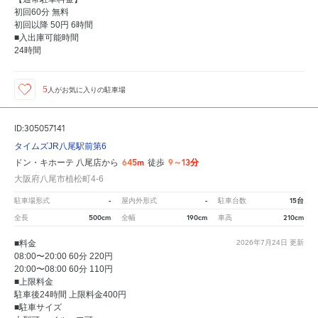
初回60分 無料
初回以降 50円 6時間
■入出庫可能時間
24時間
5
人が
お気に入りの駐車場
ID:305057141
タイムズJR八尾駅前第6
645m
9～13分
ドン・キホーテ 八尾店から
徒歩
大阪府八尾市植松町4-6
-
-
15台
駐車場形式
屋内外形式
駐車台数
500cm
190cm
210cm
全長
全幅
車高
■料金
2026年7月24日
更新
08:00〜20:00 60分 220円
20:00〜08:00 60分 110円
■上限料金
駐車後24時間 上限料金400円
■駐車サイズ