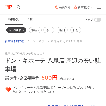
会員登録
駐車場貸出
時間貸し
月極
マップ
近い特P順
車種
今日
明日
日付
駐車場予約の特P
ドン・キホーテ 八尾店 近くの安い駐車場
駐車場が34件見つかりました！
ドン・キホーテ 八尾店
周辺の安い
駐
車場
500円
24
時間
最大料金
で駐車できます
54
ドン・キホーテ 八尾店周辺に特Pユーザーのお気に入りは
件。
気に入ったらマイPに保存しよう！