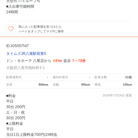
大型可 ハイルーフ可
■入出庫可能時間
24時間
気に入った駐車場を見つけたら
ハートをタップしてマイPに保存
ID:305057147
タイムズJR八尾駅前第5
681m
9～13分
ドン・キホーテ 八尾店から
徒歩
大阪府八尾市植松町4-1
-
-
22台
駐車場形式
屋内外形式
駐車台数
500cm
190cm
210cm
全長
全幅
車高
■料金
2026年7月24日
更新
平日
30分 200円
土・日・祝
30分 200円
■上限料金
平日
当日1日上限料金700円(24時迄