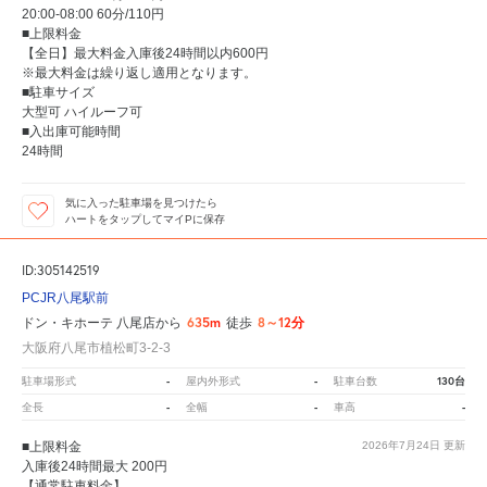
20:00-08:00 60分/110円
■上限料金
【全日】最大料金入庫後24時間以内600円
※最大料金は繰り返し適用となります。
■駐車サイズ
大型可 ハイルーフ可
■入出庫可能時間
24時間
気に入った駐車場を見つけたら
ハートをタップしてマイPに保存
ID:305142519
PCJR八尾駅前
635m
8～12分
ドン・キホーテ 八尾店から
徒歩
大阪府八尾市植松町3-2-3
-
-
130台
駐車場形式
屋内外形式
駐車台数
-
-
-
全長
全幅
車高
■上限料金
2026年7月24日
更新
入庫後24時間最大 200円
【通常駐車料金】