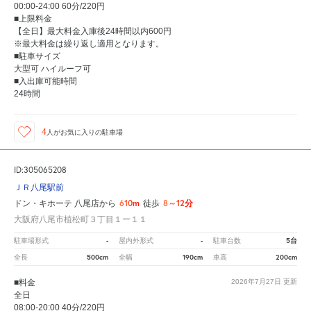
00:00-24:00 60分/220円
■上限料金
【全日】最大料金入庫後24時間以内600円
※最大料金は繰り返し適用となります。
■駐車サイズ
大型可 ハイルーフ可
■入出庫可能時間
24時間
4
人が
お気に入りの駐車場
ID:305065208
ＪＲ八尾駅前
610m
8～12分
ドン・キホーテ 八尾店から
徒歩
大阪府八尾市植松町３丁目１ー１１
-
-
5台
駐車場形式
屋内外形式
駐車台数
500cm
190cm
200cm
全長
全幅
車高
■料金
2026年7月27日
更新
全日
08:00-20:00 40分/220円