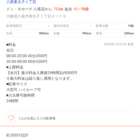
八尾東太子１丁目
722m
10～15分
ドン・キホーテ 八尾店から
徒歩
大阪府八尾市東太子１丁目４ー１９
-
-
11台
駐車場形式
屋内外形式
駐車台数
500cm
190cm
200cm
全長
全幅
車高
■料金
2026年7月27日
更新
全日
08:00-20:00 40分/200円
20:00-08:00 60分/100円
■上限料金
【全日】最大料金入庫後24時間以内500円
※最大料金は繰り返し適用となります。
■駐車サイズ
大型可 ハイルーフ可
■入出庫可能時間
24時間
1
人が
お気に入りの駐車場
ID:305113227