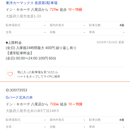
東洋カーマックス 老原第2駐車場
727m
10～15分
ドン・キホーテ 八尾店から
徒歩
大阪府八尾市老原1-33
-
-
4台
駐車場形式
屋内外形式
駐車台数
-
-
-
全長
全幅
車高
■上限料金
2026年7月24日
更新
(全日) 入庫後24時間最大 400円 繰り返し有り
【通常駐車料金】
(全日) 00:00〜24:00 100円 60分
気に入った駐車場を見つけたら
ハートをタップしてマイPに保存
ID:305173553
Gパーク北木の本
732m
10～15分
ドン・キホーテ 八尾店から
徒歩
大阪府八尾市北木の本5丁目149-5
-
-
6台
駐車場形式
屋内外形式
駐車台数
-
-
-
全長
全幅
車高