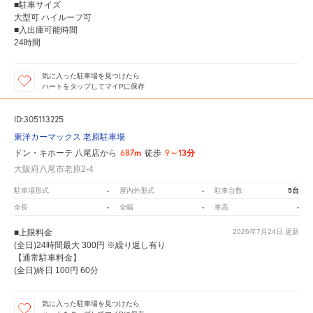
■駐車サイズ
大型可 ハイルーフ可
■入出庫可能時間
24時間
気に入った駐車場を見つけたら
ハートをタップしてマイPに保存
ID:305113225
東洋カーマックス 老原駐車場
687m
9～13分
ドン・キホーテ 八尾店から
徒歩
大阪府八尾市老原2-4
-
-
5台
駐車場形式
屋内外形式
駐車台数
-
-
-
全長
全幅
車高
■上限料金
2026年7月24日
更新
(全日)24時間最大 300円 ※繰り返し有り
【通常駐車料金】
(全日)終日 100円 60分
気に入った駐車場を見つけたら