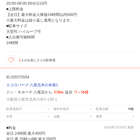
20:00-08:00 60分/110円
■上限料金
【全日】最大料金入庫後24時間以内500円
※最大料金は繰り返し適用となります。
■駐車サイズ
大型可 ハイルーフ可
■入出庫可能時間
24時間
1
人が
お気に入りの駐車場
ID:305173554
エコロパーク 八尾北木の本第1
838m
11～16分
ドン・キホーテ 八尾店から
徒歩
大阪府八尾市北木の本5-136-1
-
-
11台
駐車場形式
屋内外形式
駐車台数
-
-
-
全長
全幅
車高
■料金
2026年7月24日
更新
全日 24時間 最大400円
全日 夜 20時〜8時 最大200円