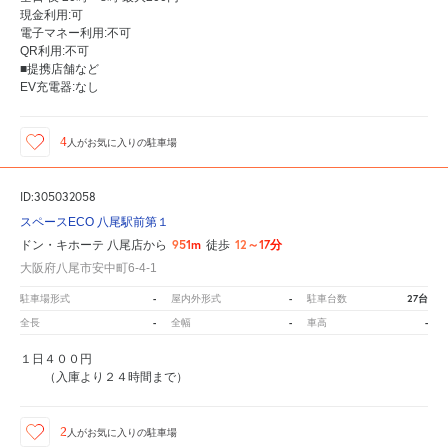
現金利用:可
電子マネー利用:不可
QR利用:不可
■提携店舗など
EV充電器:なし
4
人が
お気に入りの駐車場
ID:305032058
スペースECO 八尾駅前第１
951m
12～17分
ドン・キホーテ 八尾店から
徒歩
大阪府八尾市安中町6-4-1
-
-
27台
駐車場形式
屋内外形式
駐車台数
-
-
-
全長
全幅
車高
１日４００円
（入庫より２４時間まで）
2
人が
お気に入りの駐車場