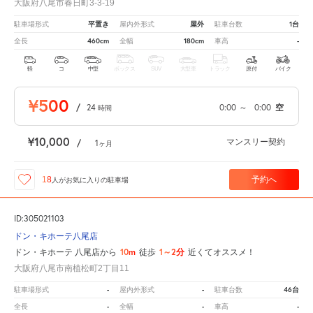
大阪府八尾市春日町3-3-19
平置き
屋外
1台
駐車場形式
屋内外形式
駐車台数
460cm
180cm
-
全長
全幅
車高
軽
コ
中型
ボックス
SUV
大型車
トラック
原付
バイク
¥500
/
24
0:00
～
0:00
空
時間
¥10,000
マンスリー契約
/
1
ヶ月
予約へ
18
人が
お気に入りの駐車場
ID:305021103
ドン・キホーテ八尾店
10m
1～2分
ドン・キホーテ 八尾店から
徒歩
近くてオススメ！
大阪府八尾市南植松町2丁目11
-
-
46台
駐車場形式
屋内外形式
駐車台数
-
-
-
全長
全幅
車高