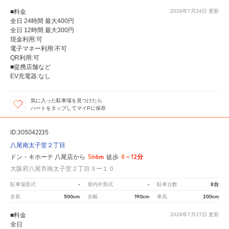
■料金
2026年7月24日
更新
全日 24時間 最大400円
全日 12時間 最大300円
現金利用:可
電子マネー利用:不可
QR利用:可
■提携店舗など
EV充電器:なし
気に入った駐車場を見つけたら
ハートをタップしてマイPに保存
ID:305042235
八尾南太子堂２丁目
566m
8～12分
ドン・キホーテ 八尾店から
徒歩
大阪府八尾市南太子堂２丁目３ー１０
-
-
8台
駐車場形式
屋内外形式
駐車台数
500cm
190cm
200cm
全長
全幅
車高
■料金
2026年7月27日
更新
全日