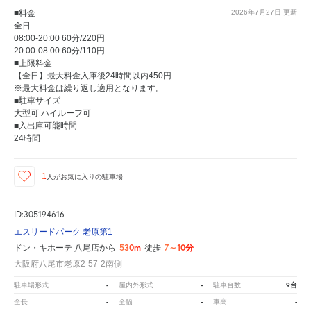
■料金
2026年7月27日
更新
全日
08:00-20:00 60分/220円
20:00-08:00 60分/110円
■上限料金
【全日】最大料金入庫後24時間以内450円
※最大料金は繰り返し適用となります。
■駐車サイズ
大型可 ハイルーフ可
■入出庫可能時間
24時間
1
人が
お気に入りの駐車場
ID:305194616
エスリードパーク 老原第1
530m
7～10分
ドン・キホーテ 八尾店から
徒歩
大阪府八尾市老原2-57-2南側
-
-
9台
駐車場形式
屋内外形式
駐車台数
-
-
-
全長
全幅
車高