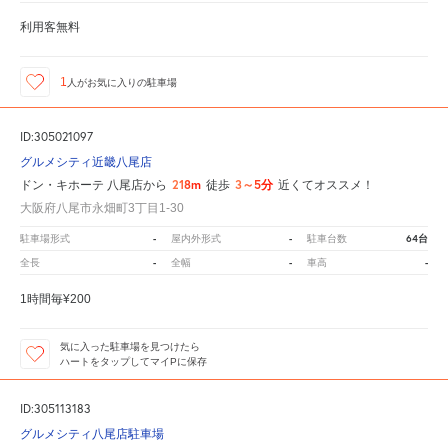
利用客無料
1
人が
お気に入りの駐車場
ID:305021097
グルメシティ近畿八尾店
218m
3～5分
ドン・キホーテ 八尾店から
徒歩
近くてオススメ！
大阪府八尾市永畑町3丁目1-30
-
-
64台
駐車場形式
屋内外形式
駐車台数
-
-
-
全長
全幅
車高
1時間毎¥200
気に入った駐車場を見つけたら
ハートをタップしてマイPに保存
ID:305113183
グルメシティ八尾店駐車場