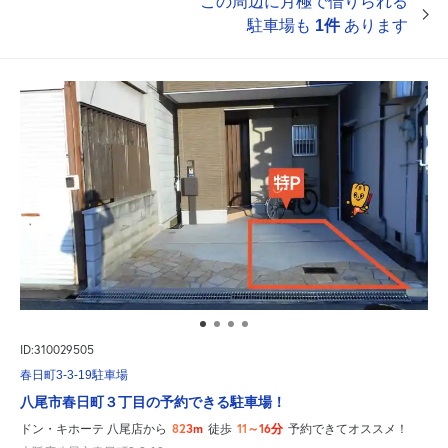
この周辺に月極で借りられる
駐車場も
1件
あります
ID:310029505
春日町3-3-19駐車場
八尾市春日町３丁目の予約できる駐車場！
823m
11～16分
ドン・キホーテ 八尾店から
徒歩
予約できてオススメ！