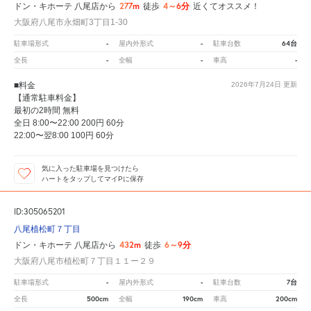
277m
4～6分
ドン・キホーテ 八尾店から
徒歩
近くてオススメ！
大阪府八尾市永畑町3丁目1-30
-
-
64台
駐車場形式
屋内外形式
駐車台数
-
-
-
全長
全幅
車高
■料金
2026年7月24日
更新
【通常駐車料金】
最初の2時間 無料
全日 8:00〜22:00 200円 60分
22:00〜翌8:00 100円 60分
気に入った駐車場を見つけたら
ハートをタップしてマイPに保存
ID:305065201
八尾植松町７丁目
432m
6～9分
ドン・キホーテ 八尾店から
徒歩
大阪府八尾市植松町７丁目１１ー２９
-
-
7台
駐車場形式
屋内外形式
駐車台数
500cm
190cm
200cm
全長
全幅
車高