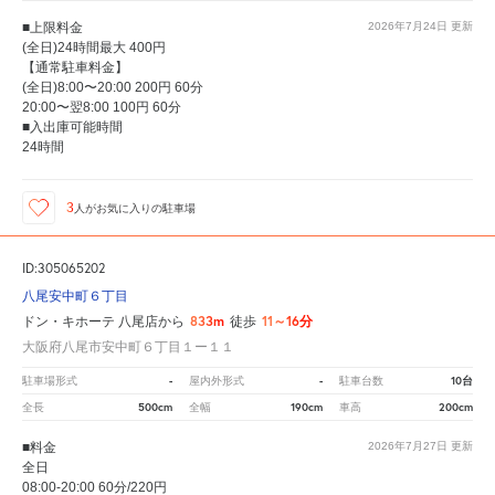
■上限料金
2026年7月24日
更新
(全日)24時間最大 400円
【通常駐車料金】
(全日)8:00〜20:00 200円 60分
20:00〜翌8:00 100円 60分
■入出庫可能時間
24時間
3
人が
お気に入りの駐車場
ID:305065202
八尾安中町６丁目
833m
11～16分
ドン・キホーテ 八尾店から
徒歩
大阪府八尾市安中町６丁目１ー１１
-
-
10台
駐車場形式
屋内外形式
駐車台数
500cm
190cm
200cm
全長
全幅
車高
■料金
2026年7月27日
更新
全日
08:00-20:00 60分/220円