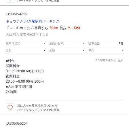
ハートをタップしてマイPに保存
ID:305194615
キョウテク JR八尾駅前パーキング
703m
9～13分
ドン・キホーテ 八尾店から
徒歩
大阪府八尾市植松町4丁目3
-
-
7台
駐車場形式
屋内外形式
駐車台数
-
-
-
全長
全幅
車高
■料金
2026年7月24日
更新
昼間料金
8:00〜20:00 60分 200円
夜間料金
20:00〜8:00 60分 100円
■入出庫可能時間
24時間
気に入った駐車場を見つけたら
ハートをタップしてマイPに保存
ID:305065204