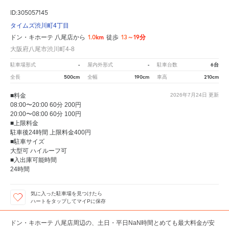
ID:305057145
タイムズ渋川町4丁目
1.0km
13～19分
ドン・キホーテ 八尾店から
徒歩
大阪府八尾市渋川町4-8
-
-
6台
駐車場形式
屋内外形式
駐車台数
500cm
190cm
210cm
全長
全幅
車高
■料金
2026年7月24日
更新
08:00〜20:00 60分 200円
20:00〜08:00 60分 100円
■上限料金
駐車後24時間 上限料金400円
■駐車サイズ
大型可 ハイルーフ可
■入出庫可能時間
24時間
気に入った駐車場を見つけたら
ハートをタップしてマイPに保存
ドン・キホーテ 八尾店周辺の、土日・平日NaN時間とめても最大料金が安