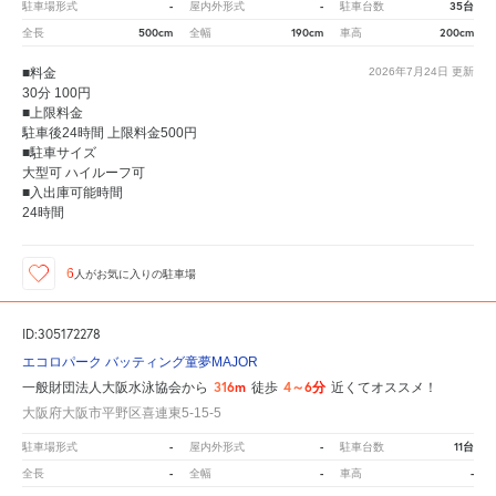
-
-
35台
駐車場形式
屋内外形式
駐車台数
500cm
190cm
200cm
全長
全幅
車高
■料金
2026年7月24日
更新
30分 100円
■上限料金
駐車後24時間 上限料金500円
■駐車サイズ
大型可 ハイルーフ可
■入出庫可能時間
24時間
6
人が
お気に入りの駐車場
ID:305172278
エコロパーク バッティング童夢MAJOR
316m
4～6分
一般財団法人大阪水泳協会から
徒歩
近くてオススメ！
大阪府大阪市平野区喜連東5-15-5
-
-
11台
駐車場形式
屋内外形式
駐車台数
-
-
-
全長
全幅
車高