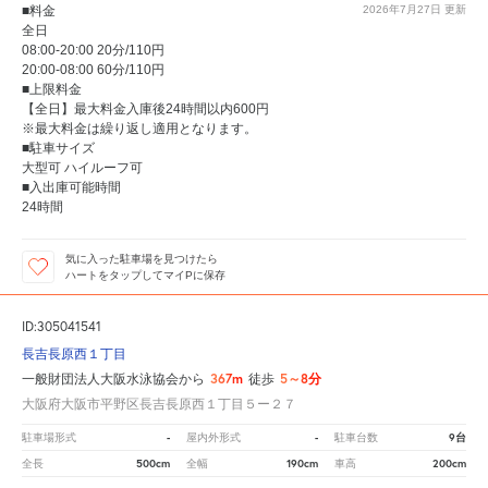
■料金
2026年7月27日
更新
全日
08:00-20:00 20分/110円
20:00-08:00 60分/110円
■上限料金
【全日】最大料金入庫後24時間以内600円
※最大料金は繰り返し適用となります。
■駐車サイズ
大型可 ハイルーフ可
■入出庫可能時間
24時間
気に入った駐車場を見つけたら
ハートをタップしてマイPに保存
ID:305041541
長吉長原西１丁目
367m
5～8分
一般財団法人大阪水泳協会から
徒歩
大阪府大阪市平野区長吉長原西１丁目５ー２７
-
-
9台
駐車場形式
屋内外形式
駐車台数
500cm
190cm
200cm
全長
全幅
車高