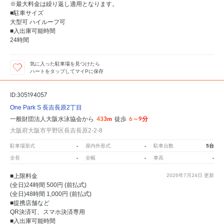
※最大料金は繰り返し適用となります。
■駐車サイズ
大型可 ハイルーフ可
■入出庫可能時間
24時間
気に入った駐車場を見つけたら
ハートをタップしてマイPに保存
ID:305194057
One Park S 長吉長原2丁目
433m
6～9分
一般財団法人大阪水泳協会から
徒歩
大阪府大阪市平野区長吉長原2-2-8
-
-
5台
駐車場形式
屋内外形式
駐車台数
-
-
-
全長
全幅
車高
■上限料金
2026年7月24日
更新
(全日)24時間 500円 (前払式)
(全日)48時間 1,000円 (前払式)
■提携店舗など
QR決済可、スマホ決済専用
■入出庫可能時間