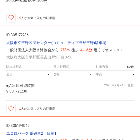
20:00〜8:00 60分 100円
4
人が
お気に入りの駐車場
ID:305172286
大阪市立平野区民センター(コミュニティプラザ平野)駐車場
278m
4～6分
一般財団法人大阪水泳協会から
徒歩
近くてオススメ！
大阪府大阪市平野区長吉出戸5丁目3-58
-
-
50台
駐車場形式
屋内外形式
駐車台数
-
-
-
全長
全幅
車高
■入出庫可能時間
2026年7月24日
更新
9:30〜21:30
1
人が
お気に入りの駐車場
ID:305194042
エコロパーク 瓜破東2丁目第1