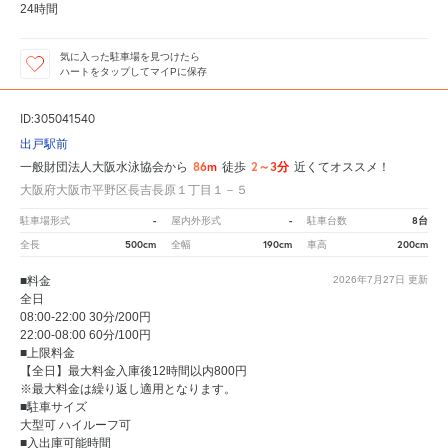
24時間
気に入った駐車場を見つけたら
ハートをタップしてマイPに保存
ID:305041540
出戸駅前
86m
2～3分
一般財団法人大阪水泳協会から
徒歩
近くてオススメ！
大阪府大阪市平野区長吉長原１丁目１－５
-
-
8台
駐車場形式
屋内外形式
駐車台数
500cm
190cm
200cm
全長
全幅
車高
■料金
2026年7月27日
更新
全日
08:00-22:00 30分/200円
22:00-08:00 60分/100円
■上限料金
【全日】最大料金入庫後12時間以内800円
※最大料金は繰り返し適用となります。
■駐車サイズ
大型可 ハイルーフ可
■入出庫可能時間