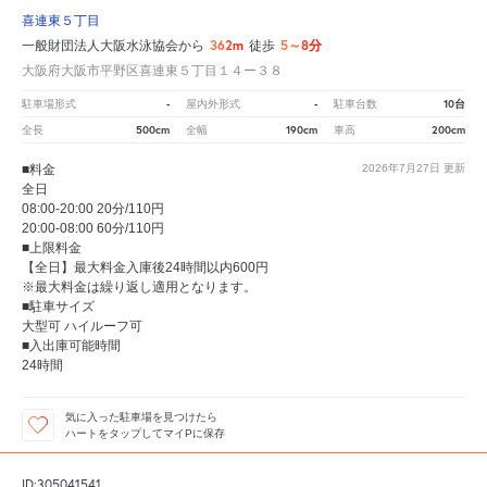
喜連東５丁目
362m
5～8分
一般財団法人大阪水泳協会から
徒歩
大阪府大阪市平野区喜連東５丁目１４ー３８
-
-
10台
駐車場形式
屋内外形式
駐車台数
500cm
190cm
200cm
全長
全幅
車高
■料金
2026年7月27日
更新
全日
08:00-20:00 20分/110円
20:00-08:00 60分/110円
■上限料金
【全日】最大料金入庫後24時間以内600円
※最大料金は繰り返し適用となります。
■駐車サイズ
大型可 ハイルーフ可
■入出庫可能時間
24時間
気に入った駐車場を見つけたら
ハートをタップしてマイPに保存
ID:305041541