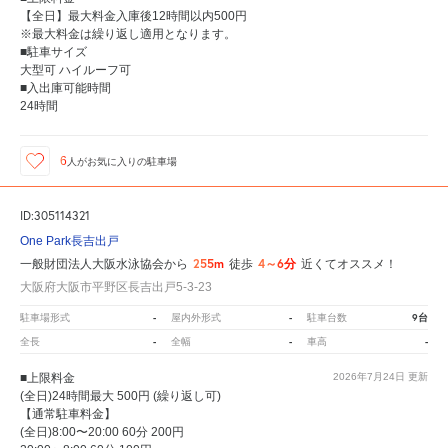
【全日】最大料金入庫後12時間以内500円
※最大料金は繰り返し適用となります。
■駐車サイズ
大型可 ハイルーフ可
■入出庫可能時間
24時間
6
人が
お気に入りの駐車場
ID:305114321
One Park長吉出戸
255m
4～6分
一般財団法人大阪水泳協会から
徒歩
近くてオススメ！
大阪府大阪市平野区長吉出戸5-3-23
-
-
9台
駐車場形式
屋内外形式
駐車台数
-
-
-
全長
全幅
車高
■上限料金
2026年7月24日
更新
(全日)24時間最大 500円 (繰り返し可)
【通常駐車料金】
(全日)8:00〜20:00 60分 200円