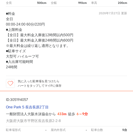
500cm
190cm
200cm
全長
全幅
車高
■料金
2026年7月27日
更新
全日
00:00-24:00 60分/220円
■上限料金
【全日】最大料金入庫後12時間以内500円
【全日】最大料金入庫後24時間以内600円
※最大料金は繰り返し適用となります。
■駐車サイズ
大型可 ハイルーフ可
■入出庫可能時間
24時間
気に入った駐車場を見つけたら
ハートをタップしてマイPに保存
ID:305194057
One Park S 長吉長原2丁目
433m
6～9分
一般財団法人大阪水泳協会から
徒歩
大阪府大阪市平野区長吉長原2-2-8
-
-
5台
駐車場形式
屋内外形式
駐車台数