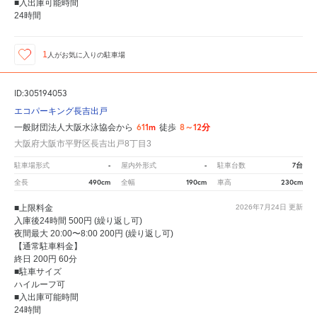
■入出庫可能時間
24時間
1
人が
お気に入りの駐車場
ID:305194053
エコパーキング長吉出戸
611m
8～12分
一般財団法人大阪水泳協会から
徒歩
大阪府大阪市平野区長吉出戸8丁目3
-
-
7台
駐車場形式
屋内外形式
駐車台数
490cm
190cm
230cm
全長
全幅
車高
■上限料金
2026年7月24日
更新
入庫後24時間 500円 (繰り返し可)
夜間最大 20:00〜8:00 200円 (繰り返し可)
【通常駐車料金】
終日 200円 60分
■駐車サイズ
ハイルーフ可
■入出庫可能時間
24時間