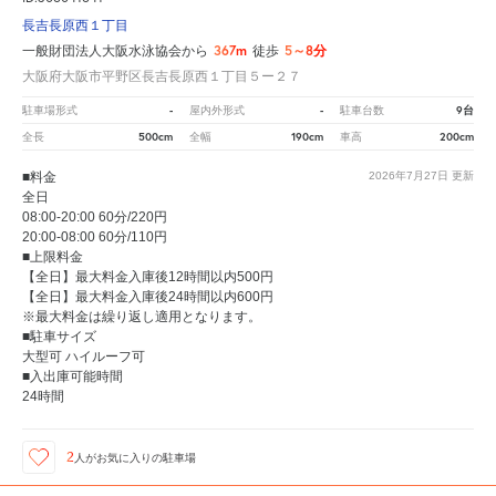
長吉長原西１丁目
367m
5～8分
一般財団法人大阪水泳協会から
徒歩
大阪府大阪市平野区長吉長原西１丁目５ー２７
-
-
9台
駐車場形式
屋内外形式
駐車台数
500cm
190cm
200cm
全長
全幅
車高
■料金
2026年7月27日
更新
全日
08:00-20:00 60分/220円
20:00-08:00 60分/110円
■上限料金
【全日】最大料金入庫後12時間以内500円
【全日】最大料金入庫後24時間以内600円
※最大料金は繰り返し適用となります。
■駐車サイズ
大型可 ハイルーフ可
■入出庫可能時間
24時間
2
人が
お気に入りの駐車場