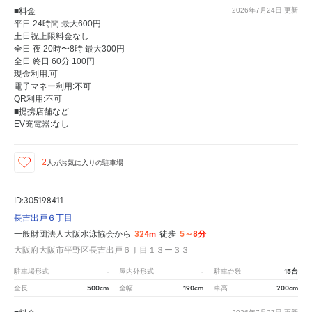
■料金
2026年7月24日
更新
平日 24時間 最大600円
土日祝上限料金なし
全日 夜 20時〜8時 最大300円
全日 終日 60分 100円
現金利用:可
電子マネー利用:不可
QR利用:不可
■提携店舗など
EV充電器:なし
2
人が
お気に入りの駐車場
ID:305198411
長吉出戸６丁目
324m
5～8分
一般財団法人大阪水泳協会から
徒歩
大阪府大阪市平野区長吉出戸６丁目１３ー３３
-
-
15台
駐車場形式
屋内外形式
駐車台数
500cm
190cm
200cm
全長
全幅
車高