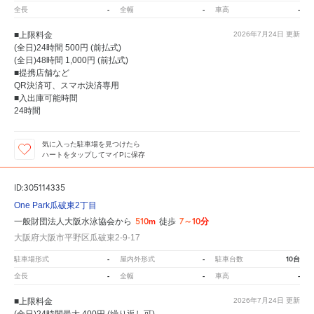
-
-
-
全長
全幅
車高
■上限料金
2026年7月24日
更新
(全日)24時間 500円 (前払式)
(全日)48時間 1,000円 (前払式)
■提携店舗など
QR決済可、スマホ決済専用
■入出庫可能時間
24時間
気に入った駐車場を見つけたら
ハートをタップしてマイPに保存
ID:305114335
One Park瓜破東2丁目
510m
7～10分
一般財団法人大阪水泳協会から
徒歩
大阪府大阪市平野区瓜破東2-9-17
-
-
10台
駐車場形式
屋内外形式
駐車台数
-
-
-
全長
全幅
車高
■上限料金
2026年7月24日
更新