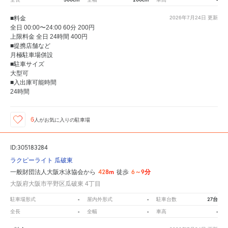
■料金
2026年7月24日
更新
全日 00:00〜24:00 60分 200円
上限料金 全日 24時間 400円
■提携店舗など
月極駐車場併設
■駐車サイズ
大型可
■入出庫可能時間
24時間
6
人が
お気に入りの駐車場
ID:305183284
ラクピーライト 瓜破東
428m
6～9分
一般財団法人大阪水泳協会から
徒歩
大阪府大阪市平野区瓜破東 4丁目
-
-
27台
駐車場形式
屋内外形式
駐車台数
-
-
-
全長
全幅
車高