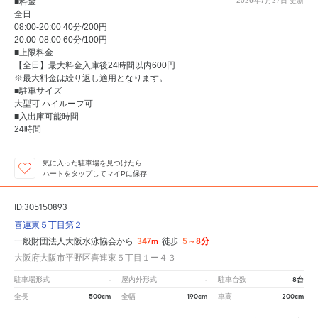
■料金
2026年7月27日
更新
全日
08:00-20:00 40分/200円
20:00-08:00 60分/100円
■上限料金
【全日】最大料金入庫後24時間以内600円
※最大料金は繰り返し適用となります。
■駐車サイズ
大型可 ハイルーフ可
■入出庫可能時間
24時間
気に入った駐車場を見つけたら
ハートをタップしてマイPに保存
ID:305150893
喜連東５丁目第２
347m
5～8分
一般財団法人大阪水泳協会から
徒歩
大阪府大阪市平野区喜連東５丁目１ー４３
-
-
8台
駐車場形式
屋内外形式
駐車台数
500cm
190cm
200cm
全長
全幅
車高