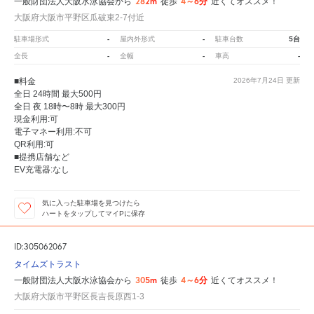
282m
4～6分
一般財団法人大阪水泳協会から
徒歩
近くてオススメ！
大阪府大阪市平野区瓜破東2-7付近
-
-
5台
駐車場形式
屋内外形式
駐車台数
-
-
-
全長
全幅
車高
■料金
2026年7月24日
更新
全日 24時間 最大500円
全日 夜 18時〜8時 最大300円
現金利用:可
電子マネー利用:不可
QR利用:可
■提携店舗など
EV充電器:なし
気に入った駐車場を見つけたら
ハートをタップしてマイPに保存
ID:305062067
タイムズトラスト
305m
4～6分
一般財団法人大阪水泳協会から
徒歩
近くてオススメ！
大阪府大阪市平野区長吉長原西1-3