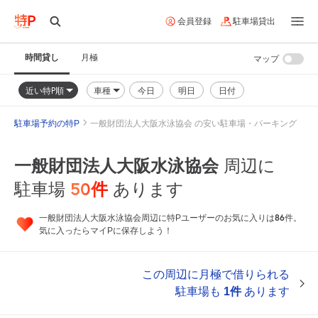
会員登録
駐車場貸出
時間貸し
月極
マップ
近い特P順
車種
今日
明日
日付
駐車場予約の特P
一般財団法人大阪水泳協会 の安い駐車場・パーキング
一般財団法人大阪水泳協会
周辺に
50
件
駐車場
あります
86
一般財団法人大阪水泳協会周辺に特Pユーザーのお気に入りは
件。
気に入ったらマイPに保存しよう！
この周辺に月極で借りられる
駐車場も
1件
あります