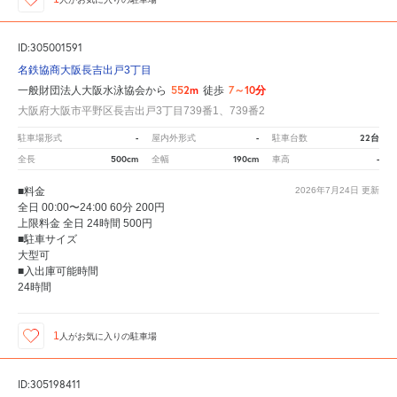
ID:305001591
名鉄協商大阪長吉出戸3丁目
552m
7～10分
一般財団法人大阪水泳協会から
徒歩
大阪府大阪市平野区長吉出戸3丁目739番1、739番2
-
-
22台
駐車場形式
屋内外形式
駐車台数
500cm
190cm
-
全長
全幅
車高
■料金
2026年7月24日
更新
全日 00:00〜24:00 60分 200円
上限料金 全日 24時間 500円
■駐車サイズ
大型可
■入出庫可能時間
24時間
1
人が
お気に入りの駐車場
ID:305198411