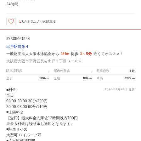
24時間
1
人が
お気に入りの駐車場
ID:305041544
出戸駅前第４
181m
3～5分
一般財団法人大阪水泳協会から
徒歩
近くてオススメ！
大阪府大阪市平野区長吉出戸５丁目３ー６６
-
-
6台
駐車場形式
屋内外形式
駐車台数
500cm
190cm
200cm
全長
全幅
車高
■料金
2026年7月27日
更新
全日
08:00-20:00 30分/220円
20:00-08:00 60分/110円
■上限料金
【全日】最大料金入庫後12時間以内700円
※最大料金は繰り返し適用となります。
■駐車サイズ
大型可 ハイルーフ可
■入出庫可能時間