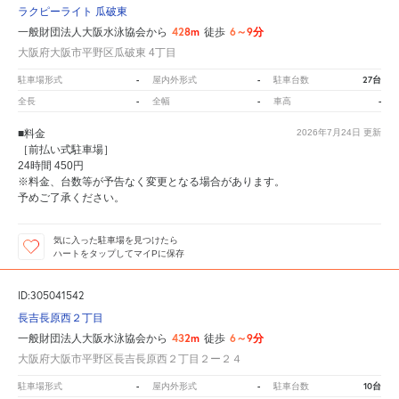
ラクピーライト 瓜破東
428m
6～9分
一般財団法人大阪水泳協会から
徒歩
大阪府大阪市平野区瓜破東 4丁目
-
-
27台
駐車場形式
屋内外形式
駐車台数
-
-
-
全長
全幅
車高
■料金
2026年7月24日
更新
［前払い式駐車場］
24時間 450円
※料金、台数等が予告なく変更となる場合があります。
予めご了承ください。
気に入った駐車場を見つけたら
ハートをタップしてマイPに保存
ID:305041542
長吉長原西２丁目
432m
6～9分
一般財団法人大阪水泳協会から
徒歩
大阪府大阪市平野区長吉長原西２丁目２ー２４
-
-
10台
駐車場形式
屋内外形式
駐車台数