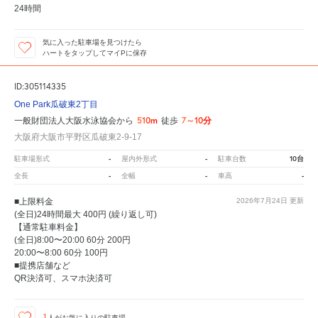
24時間
気に入った駐車場を見つけたら
ハートをタップしてマイPに保存
ID:305114335
One Park瓜破東2丁目
510m
7～10分
一般財団法人大阪水泳協会から
徒歩
大阪府大阪市平野区瓜破東2-9-17
-
-
10台
駐車場形式
屋内外形式
駐車台数
-
-
-
全長
全幅
車高
■上限料金
2026年7月24日
更新
(全日)24時間最大 400円 (繰り返し可)
【通常駐車料金】
(全日)8:00〜20:00 60分 200円
20:00〜8:00 60分 100円
■提携店舗など
QR決済可、スマホ決済可
1
人が
お気に入りの駐車場