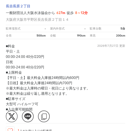
長吉長原２丁目
627m
8～12分
一般財団法人大阪水泳協会から
徒歩
大阪府大阪市平野区長吉長原２丁目１４
-
-
5台
駐車場形式
屋内外形式
駐車台数
500cm
190cm
200cm
全長
全幅
車高
■料金
2026年7月27日
更新
平日・土
00:00-24:00 40分/220円
日祝
00:00-24:00 40分/220円
■上限料金
【平日・土】最大料金入庫後24時間以内600円
【日祝】最大料金入庫後24時間以内700円
※最大料金は入庫時の曜日・祝日により異なります。
※最大料金は繰り返し適用となります。
■駐車サイズ
大型可 ハイルーフ可
■入出庫可能時間
24時間
1
人が
お気に入りの駐車場