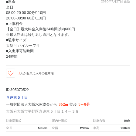
■料金
2026年7月27日
更新
全日
08:00-20:00 30分/110円
20:00-08:00 60分/110円
■上限料金
【全日】最大料金入庫後24時間以内600円
※最大料金は繰り返し適用となります。
■駐車サイズ
大型可 ハイルーフ可
■入出庫可能時間
24時間
1
人が
お気に入りの駐車場
ID:305070529
喜連東５丁目
362m
5～8分
一般財団法人大阪水泳協会から
徒歩
大阪府大阪市平野区喜連東５丁目１４ー３８
-
-
10台
駐車場形式
屋内外形式
駐車台数
500cm
190cm
200cm
全長
全幅
車高