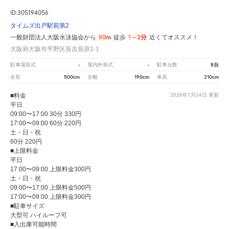
ID:305194056
タイムズ出戸駅前第2
80m
1～2分
一般財団法人大阪水泳協会から
徒歩
近くてオススメ！
大阪府大阪市平野区長吉長原1-1
-
-
8台
駐車場形式
屋内外形式
駐車台数
500cm
190cm
210cm
全長
全幅
車高
■料金
2026年7月24日
更新
平日
09:00〜17:00 30分 330円
17:00〜09:00 60分 220円
土・日・祝
60分 220円
■上限料金
平日
17:00〜09:00 上限料金300円
土・日・祝
09:00〜17:00 上限料金500円
17:00〜09:00 上限料金300円
■駐車サイズ
大型可 ハイルーフ可
■入出庫可能時間