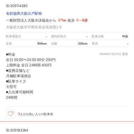
ID:305114280
名鉄協商大阪出戸駅南
371m
5～8分
一般財団法人大阪水泳協会から
徒歩
大阪府大阪市平野区長吉長原西1-5
-
-
19台
駐車場形式
屋内外形式
駐車台数
500cm
200cm
-
全長
全幅
車高
■料金
2026年7月24日
更新
全日 00:00〜24:00 60分 200円
上限料金 全日 24時間 400円
■提携店舗など
月極駐車場併設
■駐車サイズ
大型可
■入出庫可能時間
24時間
6
人が
お気に入りの駐車場
ID:305183284