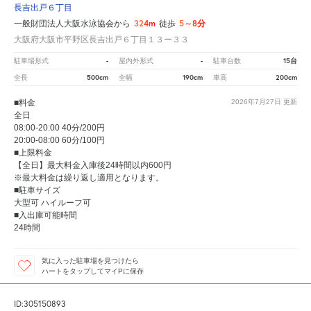
長吉出戸６丁目
324m
5～8分
一般財団法人大阪水泳協会から
徒歩
大阪府大阪市平野区長吉出戸６丁目１３ー３３
-
-
15台
駐車場形式
屋内外形式
駐車台数
500cm
190cm
200cm
全長
全幅
車高
■料金
2026年7月27日
更新
全日
08:00-20:00 40分/200円
20:00-08:00 60分/100円
■上限料金
【全日】最大料金入庫後24時間以内600円
※最大料金は繰り返し適用となります。
■駐車サイズ
大型可 ハイルーフ可
■入出庫可能時間
24時間
気に入った駐車場を見つけたら
ハートをタップしてマイPに保存
ID:305150893