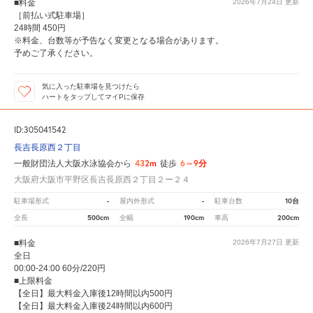
■料金
2026年7月24日
更新
［前払い式駐車場］
24時間 450円
※料金、台数等が予告なく変更となる場合があります。
予めご了承ください。
気に入った駐車場を見つけたら
ハートをタップしてマイPに保存
ID:305041542
長吉長原西２丁目
432m
6～9分
一般財団法人大阪水泳協会から
徒歩
大阪府大阪市平野区長吉長原西２丁目２ー２４
-
-
10台
駐車場形式
屋内外形式
駐車台数
500cm
190cm
200cm
全長
全幅
車高
■料金
2026年7月27日
更新
全日
00:00-24:00 60分/220円
■上限料金
【全日】最大料金入庫後12時間以内500円
【全日】最大料金入庫後24時間以内600円