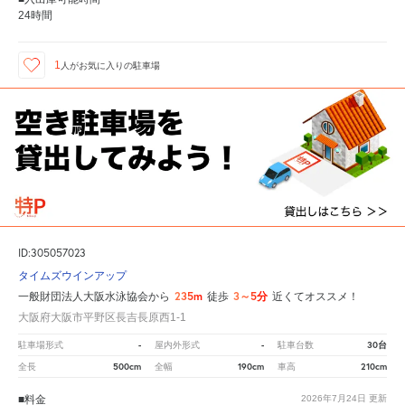
24時間
1
人が
お気に入りの駐車場
ID:305057023
タイムズウインアップ
235m
3～5分
一般財団法人大阪水泳協会から
徒歩
近くてオススメ！
大阪府大阪市平野区長吉長原西1-1
-
-
30台
駐車場形式
屋内外形式
駐車台数
500cm
190cm
210cm
全長
全幅
車高
■料金
2026年7月24日
更新