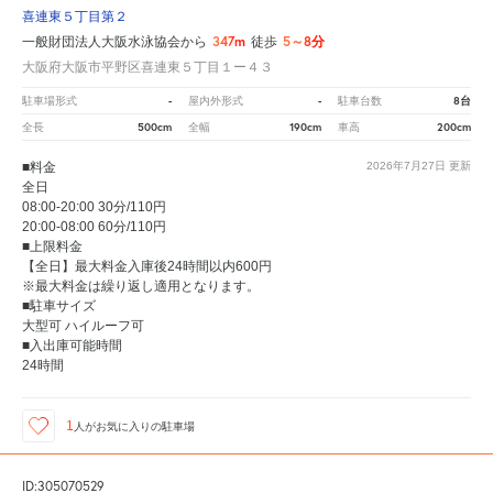
喜連東５丁目第２
347m
5～8分
一般財団法人大阪水泳協会から
徒歩
大阪府大阪市平野区喜連東５丁目１ー４３
-
-
8台
駐車場形式
屋内外形式
駐車台数
500cm
190cm
200cm
全長
全幅
車高
■料金
2026年7月27日
更新
全日
08:00-20:00 30分/110円
20:00-08:00 60分/110円
■上限料金
【全日】最大料金入庫後24時間以内600円
※最大料金は繰り返し適用となります。
■駐車サイズ
大型可 ハイルーフ可
■入出庫可能時間
24時間
1
人が
お気に入りの駐車場
ID:305070529