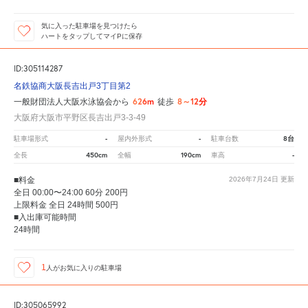
気に入った駐車場を見つけたら
ハートをタップしてマイPに保存
ID:305114287
名鉄協商大阪長吉出戸3丁目第2
626m
8～12分
一般財団法人大阪水泳協会から
徒歩
大阪府大阪市平野区長吉出戸3-3-49
-
-
8台
駐車場形式
屋内外形式
駐車台数
450cm
190cm
-
全長
全幅
車高
■料金
2026年7月24日
更新
全日 00:00〜24:00 60分 200円
上限料金 全日 24時間 500円
■入出庫可能時間
24時間
1
人が
お気に入りの駐車場
ID:305065992