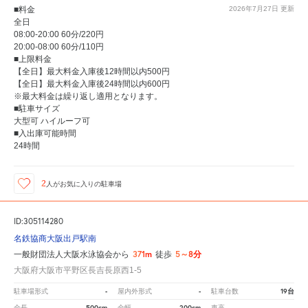
■料金
2026年7月27日
更新
全日
08:00-20:00 60分/220円
20:00-08:00 60分/110円
■上限料金
【全日】最大料金入庫後12時間以内500円
【全日】最大料金入庫後24時間以内600円
※最大料金は繰り返し適用となります。
■駐車サイズ
大型可 ハイルーフ可
■入出庫可能時間
24時間
2
人が
お気に入りの駐車場
ID:305114280
名鉄協商大阪出戸駅南
371m
5～8分
一般財団法人大阪水泳協会から
徒歩
大阪府大阪市平野区長吉長原西1-5
-
-
19台
駐車場形式
屋内外形式
駐車台数
500cm
200cm
-
全長
全幅
車高