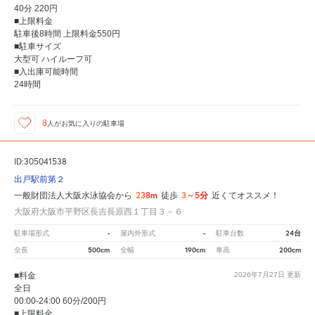
40分 220円
■上限料金
駐車後8時間 上限料金550円
■駐車サイズ
大型可 ハイルーフ可
■入出庫可能時間
24時間
8
人が
お気に入りの駐車場
ID:305041538
出戸駅前第２
238m
3～5分
一般財団法人大阪水泳協会から
徒歩
近くてオススメ！
大阪府大阪市平野区長吉長原西１丁目３－６
-
-
24台
駐車場形式
屋内外形式
駐車台数
500cm
190cm
200cm
全長
全幅
車高
■料金
2026年7月27日
更新
全日
00:00-24:00 60分/200円
■上限料金