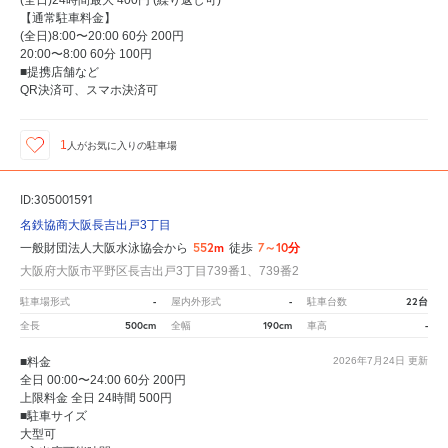
(全日)24時間最大 400円 (繰り返し可)
【通常駐車料金】
(全日)8:00〜20:00 60分 200円
20:00〜8:00 60分 100円
■提携店舗など
QR決済可、スマホ決済可
1
人が
お気に入りの駐車場
ID:305001591
名鉄協商大阪長吉出戸3丁目
552m
7～10分
一般財団法人大阪水泳協会から
徒歩
大阪府大阪市平野区長吉出戸3丁目739番1、739番2
-
-
22台
駐車場形式
屋内外形式
駐車台数
500cm
190cm
-
全長
全幅
車高
■料金
2026年7月24日
更新
全日 00:00〜24:00 60分 200円
上限料金 全日 24時間 500円
■駐車サイズ
大型可