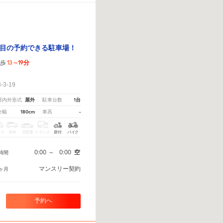
目の予約できる駐車場！
13～19分
徒歩
！
3-19
屋外
1台
屋内外形式
駐車台数
180cm
-
全幅
車高
クス
SUV
大型車
トラック
原付
バイク
0:00
～
0:00
空
時間
マンスリー契約
ヶ月
予約へ