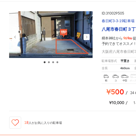
ID:310029505
春日町3-3-19駐車場
八尾市春日町３丁
969m
樟本神社から
予約できてオススメ
大阪府八尾市春日町3-
平置き
駐車場形式
460cm
全長
軽
コ
中型
ボッ
¥500
/
24
¥10,000
/
1
18
人が
お気に入りの駐車場