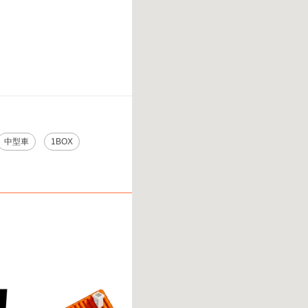
中型車
1BOX