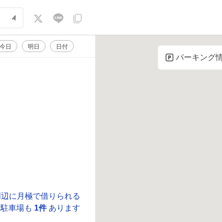
今日
明日
日付
パーキング
周辺に月極で借りられる
駐車場も
1件
あります