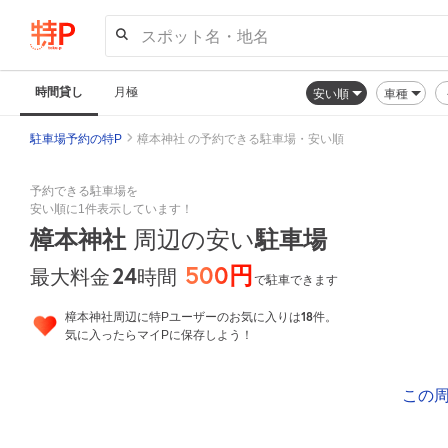
スポット名・地名
時間貸し
月極
安い順
車種
駐車場予約の特P
樟本神社 の予約できる駐車場・安い順
予約できる駐車場を
安い順に1件表示しています！
樟本神社
周辺の安い
駐車場
500円
24
時間
最大料金
で駐車できます
18
樟本神社周辺に特Pユーザーのお気に入りは
件。
気に入ったらマイPに保存しよう！
この