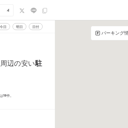
今日
明日
日付
パーキング
周辺の安い
駐
19
は
件。