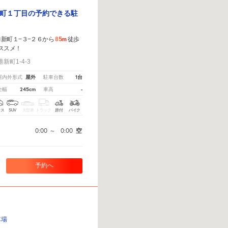
町１丁目の予約できる駐
85m
新町１−３−２６から
徒歩
ススメ！
町1-4-3
屋外
1台
屋内外形式
駐車台数
245cm
-
全幅
車高
クス
SUV
大型車
トラック
原付
バイク
0:00
～
0:00
空
予約へ
車場