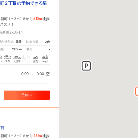
町２丁目の予約できる駐
610m
新町１−３−２６から
徒歩
オススメ！
町2-10-14
屋外
2台
屋内外形式
駐車台数
290cm
-
全幅
車高
クス
SUV
大型車
トラック
原付
バイク
0:00
～
0:00
空
予約へ
丁目
261m
新町１−３−２６から
徒歩