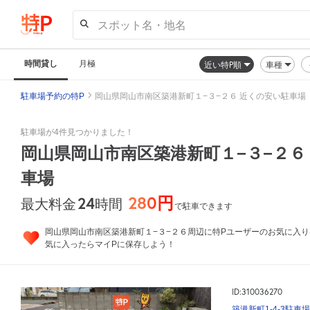
スポット名・地名
時間貸し
月極
近い特P順
車種
駐車場予約の特P
岡山県岡山市南区築港新町１−３−２６ 近くの安い駐車場
駐車場が4件見つかりました！
岡山県岡山市南区築港新町１−３−２６
車場
280円
24
時間
最大料金
で駐車できます
岡山県岡山市南区築港新町１−３−２６周辺に特Pユーザーのお気に入り
気に入ったらマイPに保存しよう！
ID:310036270
築港新町1-4-3駐車場