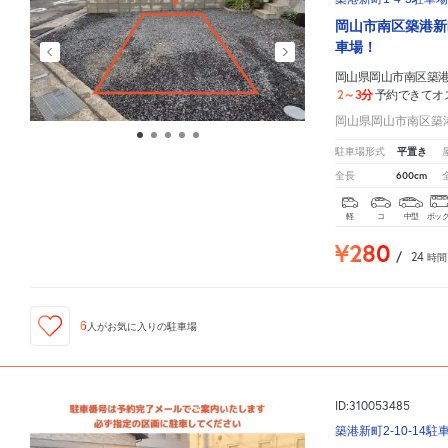
岡山市南区築港新
車場！
岡山県岡山市南区築港
2～3分
予約できてオ
岡山県岡山市南区築港新
平置き
駐車場形式
600cm
全長
軽
コ
中型
ボッ
¥280
/
24
時間
6
人が
お気に入りの駐車場
ID:310053485
築港新町2-10-14駐