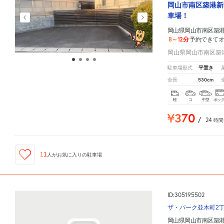
岡山市南区築港新
車場！
岡山県岡山市南区築港
8～12分
予約できて
岡山県岡山市南区築港新
平置き
駐車場形式
530cm
全長
軽
コ
中型
ボッ
¥370
/
24
時間
11
人が
お気に入りの駐車場
ID:305195502
ザ・パーク並木町2
岡山県岡山市南区築港