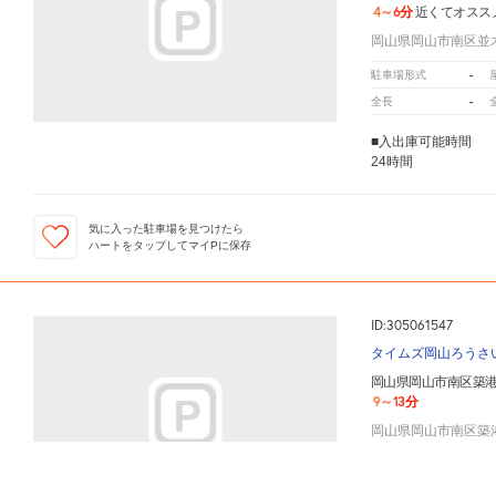
4～6分
近くてオスス
岡山県岡山市南区並木町
-
駐車場形式
-
全長
■入出庫可能時間
24時間
気に入った駐車場を見つけたら
ハートをタップしてマイPに保存
ID:305061547
タイムズ岡山ろうさ
岡山県岡山市南区築港
9～13分
岡山県岡山市南区築港
-
駐車場形式
岡山県岡山市南区築港新町１−３−２６
周辺の格安
駐車場
マップです。他の駐車場がありました
500cm
全長