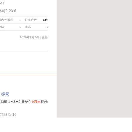
メ！
2-23-6
-
6台
屋内外形式
駐車台数
-
-
全幅
車高
2026年7月24日
更新
い病院
676m
新町１−３−２６から
徒歩
緑町1-10
-
286台
屋内外形式
駐車台数
ら、
こちら
から教えてください。
※ご注意ください - 徒歩時間は地形の状況や迂回路を反映できて
190cm
210cm
全幅
車高