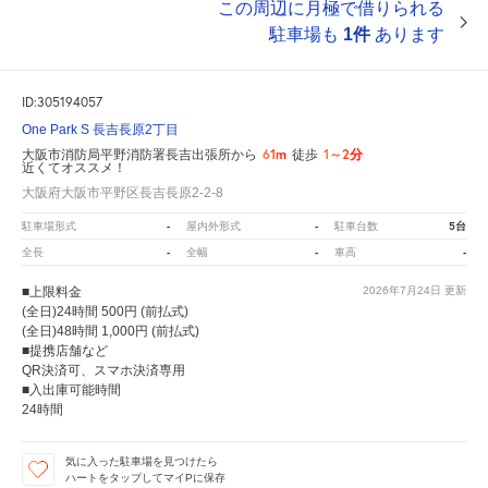
この周辺に月極で借りられる
駐車場も
1件
あります
ID:305194057
One Park S 長吉長原2丁目
61m
1～2分
大阪市消防局平野消防署長吉出張所から
徒歩
近くてオススメ！
大阪府大阪市平野区長吉長原2-2-8
-
-
5台
駐車場形式
屋内外形式
駐車台数
-
-
-
全長
全幅
車高
■上限料金
2026年7月24日
更新
(全日)24時間 500円 (前払式)
(全日)48時間 1,000円 (前払式)
■提携店舗など
QR決済可、スマホ決済専用
■入出庫可能時間
24時間
気に入った駐車場を見つけたら
ハートをタップしてマイPに保存