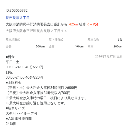
ID:305065992
長吉長原２丁目
425m
6～9分
大阪市消防局平野消防署長吉出張所から
徒歩
大阪府大阪市平野区長吉長原２丁目１４
-
-
5台
駐車場形式
屋内外形式
駐車台数
500cm
190cm
200cm
全長
全幅
車高
■料金
2026年7月27日
更新
平日・土
00:00-24:00 40分/220円
日祝
00:00-24:00 40分/220円
■上限料金
【平日・土】最大料金入庫後24時間以内600円
【日祝】最大料金入庫後24時間以内700円
※最大料金は入庫時の曜日・祝日により異なります。
※最大料金は繰り返し適用となります。
■駐車サイズ
大型可 ハイルーフ可
■入出庫可能時間
24時間