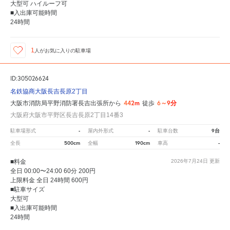
大型可 ハイルーフ可
■入出庫可能時間
24時間
1
人が
お気に入りの駐車場
ID:305026624
名鉄協商大阪長吉長原2丁目
442m
6～9分
大阪市消防局平野消防署長吉出張所から
徒歩
大阪府大阪市平野区長吉長原2丁目14番3
-
-
9台
駐車場形式
屋内外形式
駐車台数
500cm
190cm
-
全長
全幅
車高
■料金
2026年7月24日
更新
全日 00:00〜24:00 60分 200円
上限料金 全日 24時間 600円
■駐車サイズ
大型可
■入出庫可能時間
24時間