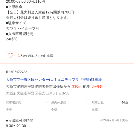
20:00-08:00 60分/110円
■上限料金
【全日】最大料金入庫後12時間以内700円
※最大料金は繰り返し適用となります。
■駐車サイズ
大型可 ハイルーフ可
■入出庫可能時間
24時間
1
人が
お気に入りの駐車場
ID:305172286
大阪市立平野区民センター(コミュニティプラザ平野)駐車場
330m
5～8分
大阪市消防局平野消防署長吉出張所から
徒歩
大阪府大阪市平野区長吉出戸5丁目3-58
-
-
50台
駐車場形式
屋内外形式
駐車台数
-
-
-
全長
全幅
車高
■入出庫可能時間
2026年7月24日
更新
9:30〜21:30