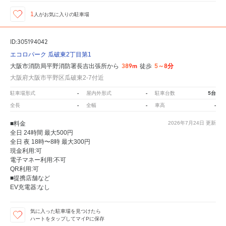
1
人が
お気に入りの駐車場
ID:305194042
エコロパーク 瓜破東2丁目第1
389m
5～8分
大阪市消防局平野消防署長吉出張所から
徒歩
大阪府大阪市平野区瓜破東2-7付近
-
-
5台
駐車場形式
屋内外形式
駐車台数
-
-
-
全長
全幅
車高
■料金
2026年7月24日
更新
全日 24時間 最大500円
全日 夜 18時〜8時 最大300円
現金利用:可
電子マネー利用:不可
QR利用:可
■提携店舗など
EV充電器:なし
気に入った駐車場を見つけたら
ハートをタップしてマイPに保存