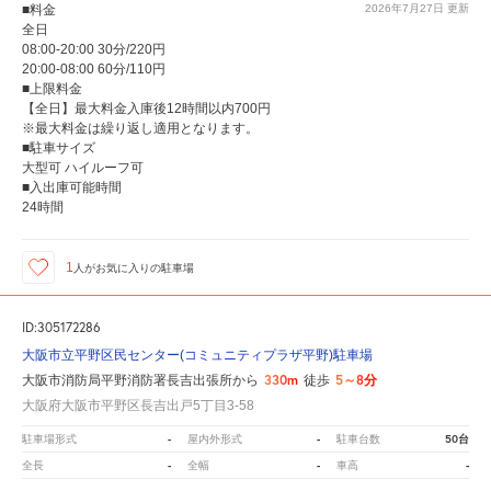
■料金
2026年7月27日
更新
全日
08:00-20:00 30分/220円
20:00-08:00 60分/110円
■上限料金
【全日】最大料金入庫後12時間以内700円
※最大料金は繰り返し適用となります。
■駐車サイズ
大型可 ハイルーフ可
■入出庫可能時間
24時間
1
人が
お気に入りの駐車場
ID:305172286
大阪市立平野区民センター(コミュニティプラザ平野)駐車場
330m
5～8分
大阪市消防局平野消防署長吉出張所から
徒歩
大阪府大阪市平野区長吉出戸5丁目3-58
-
-
50台
駐車場形式
屋内外形式
駐車台数
-
-
-
全長
全幅
車高