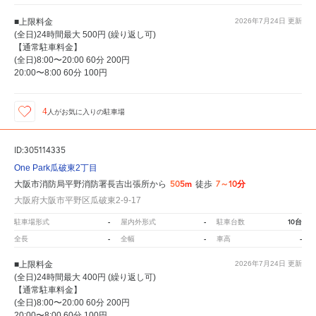
■上限料金
2026年7月24日
更新
(全日)24時間最大 500円 (繰り返し可)
【通常駐車料金】
(全日)8:00〜20:00 60分 200円
20:00〜8:00 60分 100円
4
人が
お気に入りの駐車場
ID:305114335
One Park瓜破東2丁目
505m
7～10分
大阪市消防局平野消防署長吉出張所から
徒歩
大阪府大阪市平野区瓜破東2-9-17
-
-
10台
駐車場形式
屋内外形式
駐車台数
-
-
-
全長
全幅
車高
■上限料金
2026年7月24日
更新
(全日)24時間最大 400円 (繰り返し可)
【通常駐車料金】
(全日)8:00〜20:00 60分 200円
20:00〜8:00 60分 100円