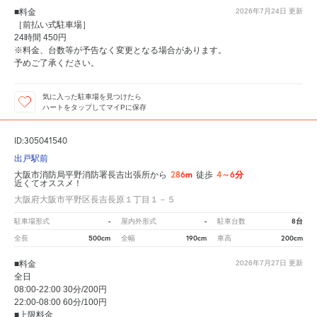
■料金
2026年7月24日
更新
［前払い式駐車場］
24時間 450円
※料金、台数等が予告なく変更となる場合があります。
予めご了承ください。
気に入った駐車場を見つけたら
ハートをタップしてマイPに保存
ID:305041540
出戸駅前
286m
4～6分
大阪市消防局平野消防署長吉出張所から
徒歩
近くてオススメ！
大阪府大阪市平野区長吉長原１丁目１－５
-
-
8台
駐車場形式
屋内外形式
駐車台数
500cm
190cm
200cm
全長
全幅
車高
■料金
2026年7月27日
更新
全日
08:00-22:00 30分/200円
22:00-08:00 60分/100円
■上限料金