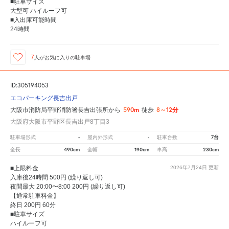
■駐車サイズ
大型可 ハイルーフ可
■入出庫可能時間
24時間
7
人が
お気に入りの駐車場
ID:305194053
エコパーキング長吉出戸
590m
8～12分
大阪市消防局平野消防署長吉出張所から
徒歩
大阪府大阪市平野区長吉出戸8丁目3
-
-
7台
駐車場形式
屋内外形式
駐車台数
490cm
190cm
230cm
全長
全幅
車高
■上限料金
2026年7月24日
更新
入庫後24時間 500円 (繰り返し可)
夜間最大 20:00〜8:00 200円 (繰り返し可)
【通常駐車料金】
終日 200円 60分
■駐車サイズ
ハイルーフ可