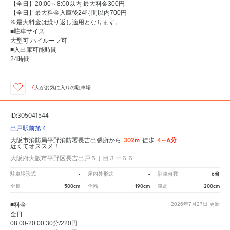
【全日】20:00～8:00以内 最大料金300円
【全日】最大料金入庫後24時間以内700円
※最大料金は繰り返し適用となります。
■駐車サイズ
大型可 ハイルーフ可
■入出庫可能時間
24時間
7
人が
お気に入りの駐車場
ID:305041544
出戸駅前第４
302m
4～6分
大阪市消防局平野消防署長吉出張所から
徒歩
近くてオススメ！
大阪府大阪市平野区長吉出戸５丁目３ー６６
-
-
6台
駐車場形式
屋内外形式
駐車台数
500cm
190cm
200cm
全長
全幅
車高
■料金
2026年7月27日
更新
全日
08:00-20:00 30分/220円