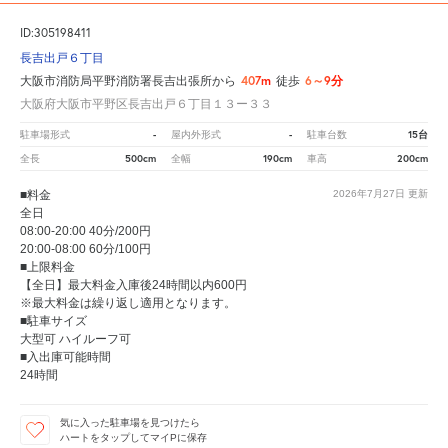
ID:305198411
長吉出戸６丁目
407m
6～9分
大阪市消防局平野消防署長吉出張所から
徒歩
大阪府大阪市平野区長吉出戸６丁目１３ー３３
-
-
15台
駐車場形式
屋内外形式
駐車台数
500cm
190cm
200cm
全長
全幅
車高
■料金
2026年7月27日
更新
全日
08:00-20:00 40分/200円
20:00-08:00 60分/100円
■上限料金
【全日】最大料金入庫後24時間以内600円
※最大料金は繰り返し適用となります。
■駐車サイズ
大型可 ハイルーフ可
■入出庫可能時間
24時間
気に入った駐車場を見つけたら
ハートをタップしてマイPに保存