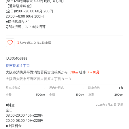
(全日)24時間最大 400円 (繰り返し可)
【通常駐車料金】
(全日)8:00〜20:00 60分 200円
20:00〜8:00 60分 100円
■提携店舗など
QR決済可、スマホ決済可
1
人が
お気に入りの駐車場
ID:305106888
長吉長原４丁目
518m
7～10分
大阪市消防局平野消防署長吉出張所から
徒歩
大阪府大阪市平野区長吉長原４丁目８ー３
-
-
6台
駐車場形式
屋内外形式
駐車台数
500cm
190cm
200cm
全長
全幅
車高
■料金
2026年7月27日
更新
全日
08:00-20:00 40分/220円
20:00-08:00 40分/220円
■上限料金