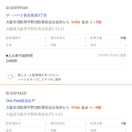
ID:305199369
ザ・パーク長吉長原3丁目
465m
6～9分
大阪市消防局平野消防署長吉出張所から
徒歩
大阪府大阪市平野区長吉長原3-13-21
-
-
13台
駐車場形式
屋内外形式
駐車台数
-
-
-
全長
全幅
車高
■入出庫可能時間
2026年7月24日
更新
24時間
気に入った駐車場を見つけたら
ハートをタップしてマイPに保存
ID:305114321
One Park長吉出戸
476m
6～9分
大阪市消防局平野消防署長吉出張所から
徒歩
大阪府大阪市平野区長吉出戸5-3-23
-
-
9台
駐車場形式
屋内外形式
駐車台数
-
-
-
全長
全幅
車高