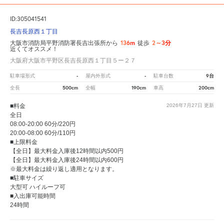
ID:305041541
長吉長原西１丁目
136m
2～3分
大阪市消防局平野消防署長吉出張所から
徒歩
近くてオススメ！
大阪府大阪市平野区長吉長原西１丁目５ー２７
-
-
9台
駐車場形式
屋内外形式
駐車台数
500cm
190cm
200cm
全長
全幅
車高
■料金
2026年7月27日
更新
全日
08:00-20:00 60分/220円
20:00-08:00 60分/110円
■上限料金
【全日】最大料金入庫後12時間以内500円
【全日】最大料金入庫後24時間以内600円
※最大料金は繰り返し適用となります。
■駐車サイズ
大型可 ハイルーフ可
■入出庫可能時間
24時間