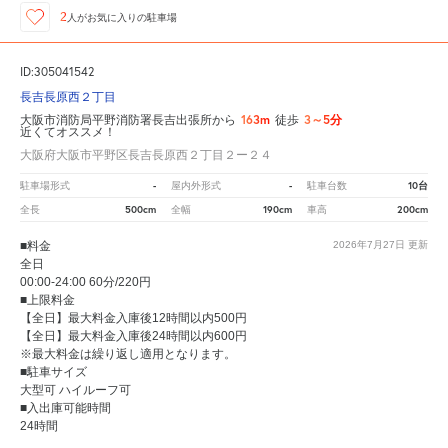
2
人が
お気に入りの駐車場
ID:305041542
長吉長原西２丁目
163m
3～5分
大阪市消防局平野消防署長吉出張所から
徒歩
近くてオススメ！
大阪府大阪市平野区長吉長原西２丁目２ー２４
-
-
10台
駐車場形式
屋内外形式
駐車台数
500cm
190cm
200cm
全長
全幅
車高
■料金
2026年7月27日
更新
全日
00:00-24:00 60分/220円
■上限料金
【全日】最大料金入庫後12時間以内500円
【全日】最大料金入庫後24時間以内600円
※最大料金は繰り返し適用となります。
■駐車サイズ
大型可 ハイルーフ可
■入出庫可能時間
24時間