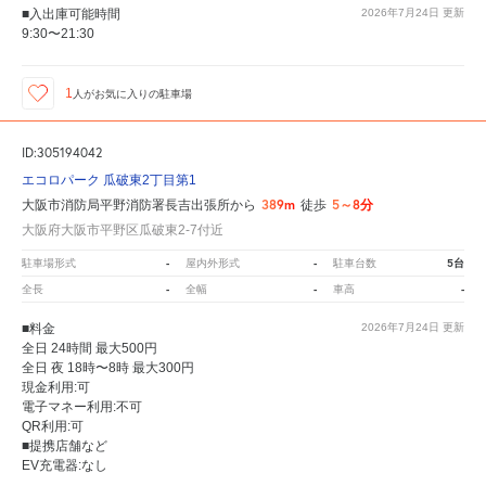
■入出庫可能時間
2026年7月24日
更新
9:30〜21:30
1
人が
お気に入りの駐車場
ID:305194042
エコロパーク 瓜破東2丁目第1
389m
5～8分
大阪市消防局平野消防署長吉出張所から
徒歩
大阪府大阪市平野区瓜破東2-7付近
-
-
5台
駐車場形式
屋内外形式
駐車台数
-
-
-
全長
全幅
車高
■料金
2026年7月24日
更新
全日 24時間 最大500円
全日 夜 18時〜8時 最大300円
現金利用:可
電子マネー利用:不可
QR利用:可
■提携店舗など
EV充電器:なし