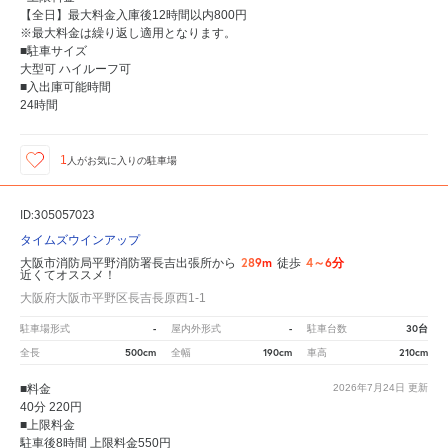
【全日】最大料金入庫後12時間以内800円
※最大料金は繰り返し適用となります。
■駐車サイズ
大型可 ハイルーフ可
■入出庫可能時間
24時間
1
人が
お気に入りの駐車場
ID:305057023
タイムズウインアップ
289m
4～6分
大阪市消防局平野消防署長吉出張所から
徒歩
近くてオススメ！
大阪府大阪市平野区長吉長原西1-1
-
-
30台
駐車場形式
屋内外形式
駐車台数
500cm
190cm
210cm
全長
全幅
車高
■料金
2026年7月24日
更新
40分 220円
■上限料金
駐車後8時間 上限料金550円