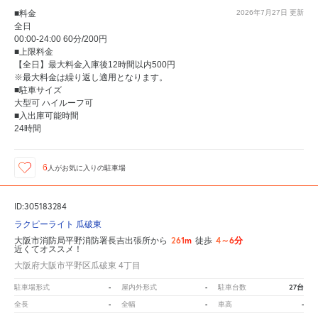
■料金
2026年7月27日
更新
全日
00:00-24:00 60分/200円
■上限料金
【全日】最大料金入庫後12時間以内500円
※最大料金は繰り返し適用となります。
■駐車サイズ
大型可 ハイルーフ可
■入出庫可能時間
24時間
6
人が
お気に入りの駐車場
ID:305183284
ラクピーライト 瓜破東
261m
4～6分
大阪市消防局平野消防署長吉出張所から
徒歩
近くてオススメ！
大阪府大阪市平野区瓜破東 4丁目
-
-
27台
駐車場形式
屋内外形式
駐車台数
-
-
-
全長
全幅
車高