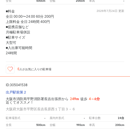
500cm
200cm
-
全長
全幅
車高
■料金
2026年7月24日
更新
全日 00:00〜24:00 60分 200円
上限料金 全日 24時間 400円
■提携店舗など
月極駐車場併設
■駐車サイズ
大型可
■入出庫可能時間
24時間
6
人が
お気に入りの駐車場
ID:305041538
出戸駅前第２
249m
4～6分
大阪市消防局平野消防署長吉出張所から
徒歩
近くてオススメ！
大阪府大阪市平野区長吉長原西１丁目３－６
-
-
24台
駐車場形式
屋内外形式
駐車台数
500cm
190cm
200cm
全長
全幅
車高