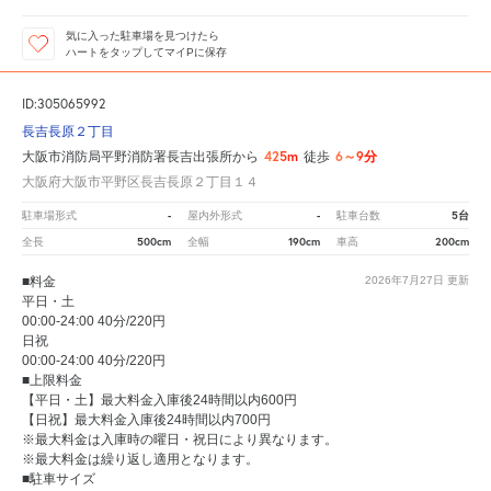
気に入った駐車場を見つけたら
ハートをタップしてマイPに保存
ID:305065992
長吉長原２丁目
425m
6～9分
大阪市消防局平野消防署長吉出張所から
徒歩
大阪府大阪市平野区長吉長原２丁目１４
-
-
5台
駐車場形式
屋内外形式
駐車台数
500cm
190cm
200cm
全長
全幅
車高
■料金
2026年7月27日
更新
平日・土
00:00-24:00 40分/220円
日祝
00:00-24:00 40分/220円
■上限料金
【平日・土】最大料金入庫後24時間以内600円
【日祝】最大料金入庫後24時間以内700円
※最大料金は入庫時の曜日・祝日により異なります。
※最大料金は繰り返し適用となります。
■駐車サイズ