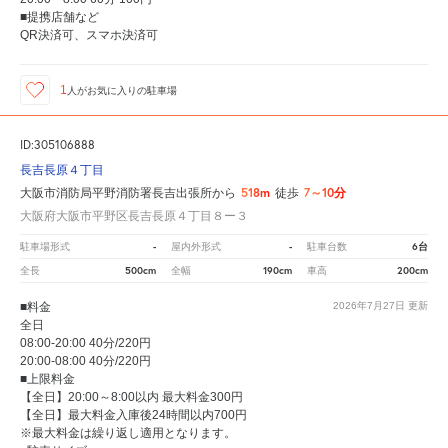
■提携店舗など
QR決済可、スマホ決済可
1
人が
お気に入りの駐車場
ID:305106888
長吉長原４丁目
518m
7～10分
大阪市消防局平野消防署長吉出張所から
徒歩
大阪府大阪市平野区長吉長原４丁目８ー３
-
-
6台
駐車場形式
屋内外形式
駐車台数
500cm
190cm
200cm
全長
全幅
車高
■料金
2026年7月27日
更新
全日
08:00-20:00 40分/220円
20:00-08:00 40分/220円
■上限料金
【全日】20:00～8:00以内 最大料金300円
【全日】最大料金入庫後24時間以内700円
※最大料金は繰り返し適用となります。