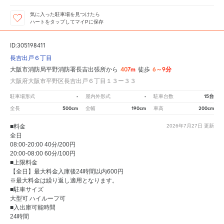
気に入った駐車場を見つけたら
ハートをタップしてマイPに保存
ID:305198411
長吉出戸６丁目
407m
6～9分
大阪市消防局平野消防署長吉出張所から
徒歩
大阪府大阪市平野区長吉出戸６丁目１３ー３３
-
-
15台
駐車場形式
屋内外形式
駐車台数
500cm
190cm
200cm
全長
全幅
車高
■料金
2026年7月27日
更新
全日
08:00-20:00 40分/200円
20:00-08:00 60分/100円
■上限料金
【全日】最大料金入庫後24時間以内600円
※最大料金は繰り返し適用となります。
■駐車サイズ
大型可 ハイルーフ可
■入出庫可能時間
24時間