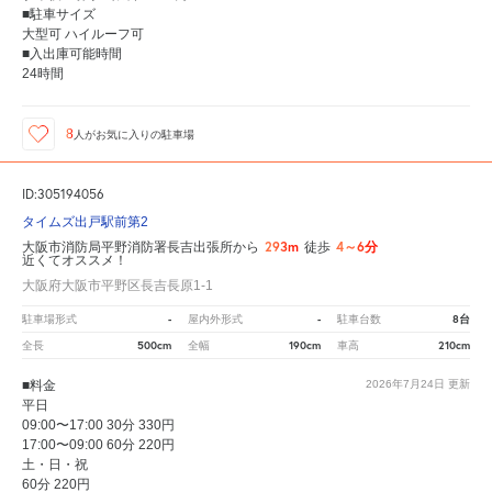
■駐車サイズ
大型可 ハイルーフ可
■入出庫可能時間
24時間
8
人が
お気に入りの駐車場
ID:305194056
タイムズ出戸駅前第2
293m
4～6分
大阪市消防局平野消防署長吉出張所から
徒歩
近くてオススメ！
大阪府大阪市平野区長吉長原1-1
-
-
8台
駐車場形式
屋内外形式
駐車台数
500cm
190cm
210cm
全長
全幅
車高
■料金
2026年7月24日
更新
平日
09:00〜17:00 30分 330円
17:00〜09:00 60分 220円
土・日・祝
60分 220円