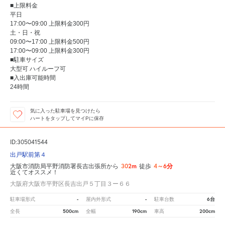
■上限料金
平日
17:00〜09:00 上限料金300円
土・日・祝
09:00〜17:00 上限料金500円
17:00〜09:00 上限料金300円
■駐車サイズ
大型可 ハイルーフ可
■入出庫可能時間
24時間
気に入った駐車場を見つけたら
ハートをタップしてマイPに保存
ID:305041544
出戸駅前第４
302m
4～6分
大阪市消防局平野消防署長吉出張所から
徒歩
近くてオススメ！
大阪府大阪市平野区長吉出戸５丁目３ー６６
-
-
6台
駐車場形式
屋内外形式
駐車台数
500cm
190cm
200cm
全長
全幅
車高