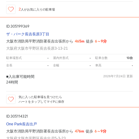
2
人が
お気に入りの駐車場
ID:305199369
ザ・パーク長吉長原3丁目
465m
6～9分
大阪市消防局平野消防署長吉出張所から
徒歩
大阪府大阪市平野区長吉長原3-13-21
-
-
13台
駐車場形式
屋内外形式
駐車台数
-
-
-
全長
全幅
車高
■入出庫可能時間
2026年7月24日
更新
24時間
気に入った駐車場を見つけたら
ハートをタップしてマイPに保存
ID:305114321
One Park長吉出戸
476m
6～9分
大阪市消防局平野消防署長吉出張所から
徒歩
大阪府大阪市平野区長吉出戸5-3-23