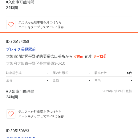
■入出庫可能時間
24時間
気に入った駐車場を見つけたら
ハートをタップしてマイPに保存
ID:305194058
ブレイク長原駅前
610m
8～12分
大阪市消防局平野消防署長吉出張所から
徒歩
大阪府大阪市平野区長吉長原3-6-10
-
-
5台
駐車場形式
屋内外形式
駐車台数
-
-
-
全長
全幅
車高
■入出庫可能時間
2026年7月24日
更新
24時間
気に入った駐車場を見つけたら
ハートをタップしてマイPに保存
ID:305150893