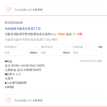
1
人が
お気に入りの駐車場
ID:305026624
名鉄協商大阪長吉長原2丁目
442m
6～9分
大阪市消防局平野消防署長吉出張所から
徒歩
大阪府大阪市平野区長吉長原2丁目14番3
-
-
9台
駐車場形式
屋内外形式
駐車台数
500cm
190cm
-
全長
全幅
車高
■料金
2026年7月24日
更新
全日 00:00〜24:00 60分 200円
上限料金 全日 24時間 600円
■駐車サイズ
大型可
■入出庫可能時間
24時間
2
人が
お気に入りの駐車場