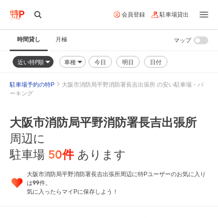
会員登録
駐車場貸出
時間貸し
月極
マップ
近い特P順
車種
今日
明日
日付
駐車場予約の特P
大阪市消防局平野消防署長吉出張所 の安い駐車場・パ
ーキング
大阪市消防局平野消防署長吉出張所
周辺に
50
件
駐車場
あります
大阪市消防局平野消防署長吉出張所周辺に特Pユーザーのお気に入り
99
は
件。
気に入ったらマイPに保存しよう！