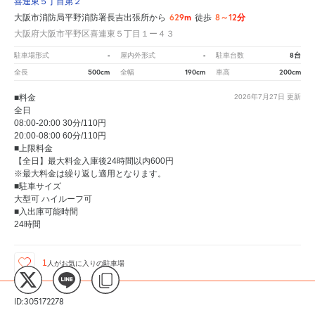
喜連東５丁目第２
629m
8～12分
大阪市消防局平野消防署長吉出張所から
徒歩
大阪府大阪市平野区喜連東５丁目１ー４３
-
-
8台
駐車場形式
屋内外形式
駐車台数
500cm
190cm
200cm
全長
全幅
車高
■料金
2026年7月27日
更新
全日
08:00-20:00 30分/110円
20:00-08:00 60分/110円
■上限料金
【全日】最大料金入庫後24時間以内600円
※最大料金は繰り返し適用となります。
■駐車サイズ
大型可 ハイルーフ可
■入出庫可能時間
24時間
1
人が
お気に入りの駐車場
ID:305172278