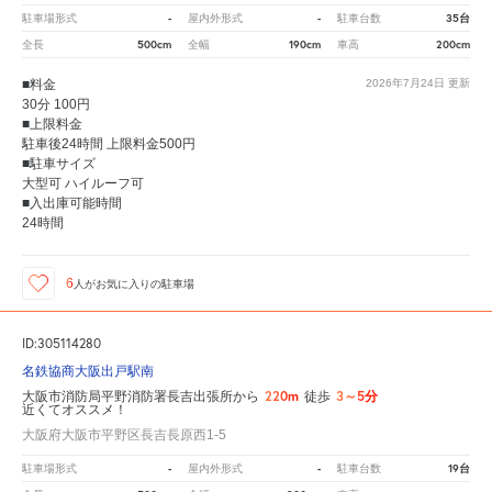
-
-
35台
駐車場形式
屋内外形式
駐車台数
500cm
190cm
200cm
全長
全幅
車高
■料金
2026年7月24日
更新
30分 100円
■上限料金
駐車後24時間 上限料金500円
■駐車サイズ
大型可 ハイルーフ可
■入出庫可能時間
24時間
6
人が
お気に入りの駐車場
ID:305114280
名鉄協商大阪出戸駅南
220m
3～5分
大阪市消防局平野消防署長吉出張所から
徒歩
近くてオススメ！
大阪府大阪市平野区長吉長原西1-5
-
-
19台
駐車場形式
屋内外形式
駐車台数