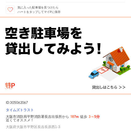
気に入った駐車場を見つけたら
ハートをタップしてマイPに保存
ID:305062067
タイムズトラスト
187m
3～5分
大阪市消防局平野消防署長吉出張所から
徒歩
近くてオススメ！
大阪府大阪市平野区長吉長原西1-3