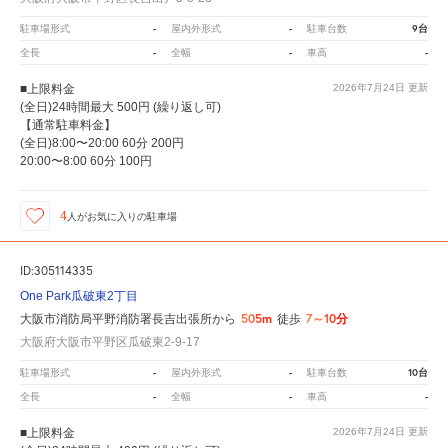
-
-
9台
駐車場形式
屋内外形式
駐車台数
-
-
-
全長
全幅
車高
■上限料金
2026年7月24日
更新
(全日)24時間最大 500円 (繰り返し可)
【通常駐車料金】
(全日)8:00〜20:00 60分 200円
20:00〜8:00 60分 100円
4
人が
お気に入りの駐車場
ID:305114335
One Park瓜破東2丁目
505m
7～10分
大阪市消防局平野消防署長吉出張所から
徒歩
大阪府大阪市平野区瓜破東2-9-17
-
-
10台
駐車場形式
屋内外形式
駐車台数
-
-
-
全長
全幅
車高
■上限料金
2026年7月24日
更新