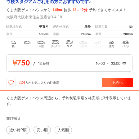
ウ桜スタジアムご利用の方におすすめです♪
1.0km
13～19分
くま大阪ゲストハウスから
徒歩
予約できてオススメ！
大阪府大阪市東住吉区鷹合3-4-18
平置き
屋外
1台
駐車場形式
屋内外形式
駐車台数
500cm
240cm
200cm
全長
全幅
車高
軽
コ
中型
ボックス
SUV
大型車
トラック
原付
バイク
¥750
/
13
10:00
～
23:00
空
時間
予約へ
224
人が
お気に入りの駐車場
くま大阪ゲストハウス周辺から、予約制駐車場を格安順に3件表示していま
す。
並び替え
近い特P順
安い順
人気順