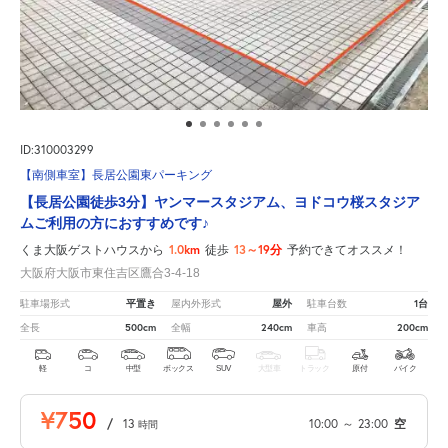
ID:310003299
【南側車室】長居公園東パーキング
【長居公園徒歩3分】ヤンマースタジアム、ヨドコウ桜スタジア
ムご利用の方におすすめです♪
1.0km
13～19分
くま大阪ゲストハウスから
徒歩
予約できてオススメ！
大阪府大阪市東住吉区鷹合3-4-18
平置き
屋外
1台
駐車場形式
屋内外形式
駐車台数
500cm
240cm
200cm
全長
全幅
車高
軽
コ
中型
ボックス
SUV
大型車
トラック
原付
バイク
¥750
/
13
10:00
～
23:00
空
時間