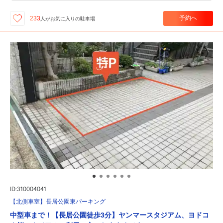
予約へ
233
人が
お気に入りの駐車場
ID:310004041
【北側車室】長居公園東パーキング
中型車まで！【長居公園徒歩3分】ヤンマースタジアム、ヨドコ