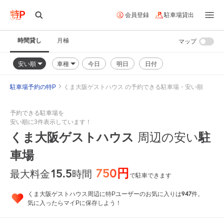
会員登録
駐車場貸出
時間貸し
月極
マップ
安い順
車種
今日
明日
日付
駐車場予約の特P
くま大阪ゲストハウス の予約できる駐車場・安い順
予約できる駐車場を
安い順に3件表示しています！
くま大阪ゲストハウス
駐
周辺の安い
車場
750円
15.5
時間
最大料金
で駐車できます
947
くま大阪ゲストハウス周辺に特Pユーザーのお気に入りは
件。
気に入ったらマイPに保存しよう！