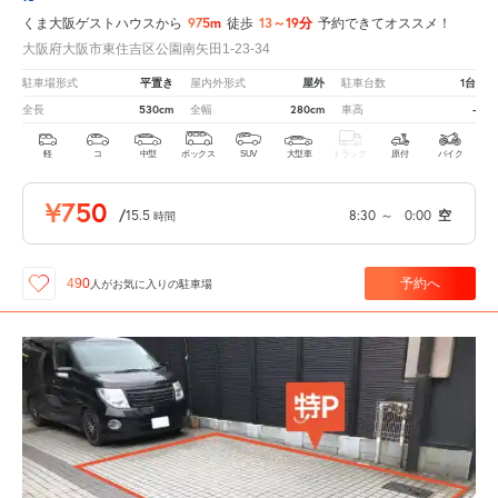
975m
13～19分
くま大阪ゲストハウスから
徒歩
予約できてオススメ！
大阪府大阪市東住吉区公園南矢田1-23-34
平置き
屋外
1台
駐車場形式
屋内外形式
駐車台数
530cm
280cm
-
全長
全幅
車高
軽
コ
中型
ボックス
SUV
大型車
トラック
原付
バイク
¥750
/
15.5
8:30
～
0:00
空
時間
予約へ
490
人が
お気に入りの駐車場