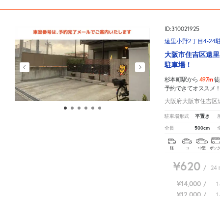
ID:310021925
遠里小野2丁目4-24
大阪市住吉区遠里
駐車場！
497m
杉本町駅から
徒
予約できてオススメ
大阪府大阪市住吉区遠
平置き
駐車場形式
500cm
全長
軽
コ
中型
ボッ
¥620
/
24
¥14,000
/
1
¥12,000
/
1
杉本町駅
周辺の格安
駐車場
マップです。他の駐車場がありましたら、
こちら
から教えてくださ