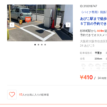
ID:310018747
《バイク専用》我孫
あびこ駅まで徒歩
５丁目の予約でき
664m
杉本町駅から
予約できてオススメ
大阪府大阪市住吉区
24 あびこ5
平置き
駐車場形式
230cm
全長
軽
コ
中型
ボッ
¥410
/
24
時間
65
人が
お気に入りの駐車場