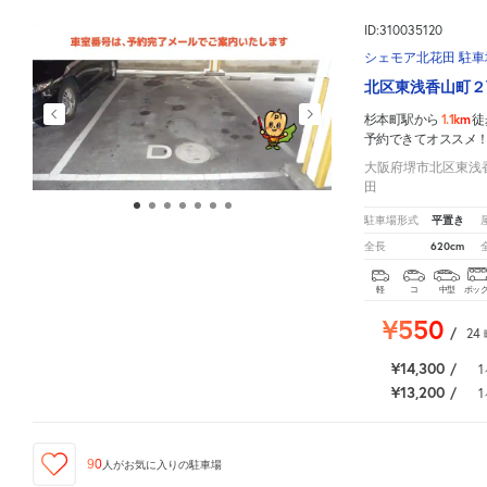
ID:310035120
シェモア北花田 駐車
北区東浅香山町２
1.1km
杉本町駅から
徒
予約できてオススメ
大阪府堺市北区東浅香
田
平置き
駐車場形式
620cm
全長
軽
コ
中型
ボッ
¥550
/
24
¥14,300
/
1
¥13,200
/
1
90
人が
お気に入りの駐車場