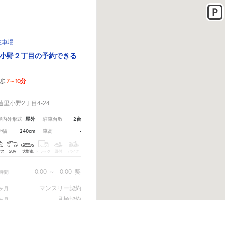
駐車場
小野２丁目の予約できる
7～10分
歩
！
里小野2丁目4-24
屋外
2台
屋内外形式
駐車台数
240cm
-
全幅
車高
クス
SUV
大型車
トラック
原付
バイク
0:00
～
0:00
契
時間
マンスリー契約
ヶ月
月極契約
ヶ月
い。
※ご注意ください - 徒歩時間は地形の状況や迂回路を反映できていない場合があります。