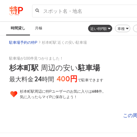
スポット名・地名
時間貸し
月極
近い特P順
車種
駐車場予約の特P
杉本町駅 近くの安い駐車場
駐車場が100件見つかりました！
杉本町駅
駐車場
周辺の安い
400円
24
時間
最大料金
で駐車できます
688
杉本町駅周辺に特Pユーザーのお気に入りは
件。
気に入ったらマイPに保存しよう！
この