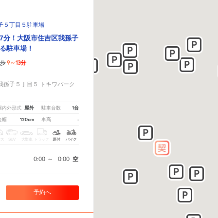
子５丁目５駐車場
7分！大阪市住吉区我孫子
る駐車場！
9～13分
徒歩
！
我孫子５丁目５ トキワパーク
屋外
1台
屋内外形式
駐車台数
120cm
-
全幅
車高
クス
SUV
大型車
トラック
原付
バイク
0:00
～
0:00
空
予約へ