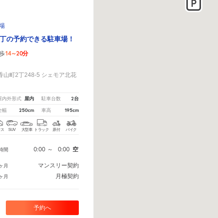
場
丁の予約できる駐車場！
14～20分
歩
！
山町2丁248-5 シェモア北花
屋内
2台
屋内外形式
駐車台数
250cm
195cm
全幅
車高
クス
SUV
大型車
トラック
原付
バイク
0:00
～
0:00
空
時間
マンスリー契約
ヶ月
月極契約
ヶ月
予約へ