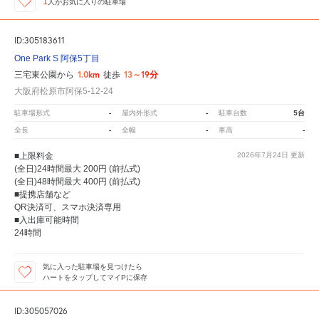
1
人が
お気に入りの駐車場
ID:305183611
One Park S 阿保5丁目
1.0km
13～19分
三宅東公園から
徒歩
大阪府松原市阿保5-12-24
-
-
5台
駐車場形式
屋内外形式
駐車台数
-
-
-
全長
全幅
車高
■上限料金
2026年7月24日
更新
(全日)24時間最大 200円 (前払式)
(全日)48時間最大 400円 (前払式)
■提携店舗など
QR決済可、スマホ決済専用
■入出庫可能時間
24時間
気に入った駐車場を見つけたら
ハートをタップしてマイPに保存
ID:305057026