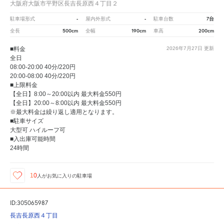
大阪府大阪市平野区長吉長原西４丁目２
-
-
7台
駐車場形式
屋内外形式
駐車台数
500cm
190cm
200cm
全長
全幅
車高
■料金
2026年7月27日
更新
全日
08:00-20:00 40分/220円
20:00-08:00 40分/220円
■上限料金
【全日】8:00～20:00以内 最大料金550円
【全日】20:00～8:00以内 最大料金550円
※最大料金は繰り返し適用となります。
■駐車サイズ
大型可 ハイルーフ可
■入出庫可能時間
24時間
10
人が
お気に入りの駐車場
ID:305065987
長吉長原西４丁目