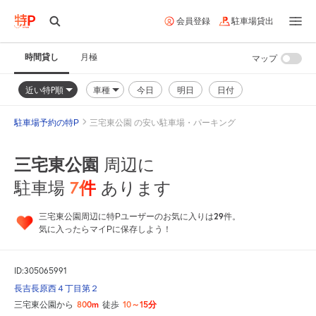
会員登録
駐車場貸出
時間貸し
月極
マップ
近い特P順
車種
今日
明日
日付
駐車場予約の特P
三宅東公園 の安い駐車場・パーキング
三宅東公園
周辺に
7
件
駐車場
あります
29
三宅東公園周辺に特Pユーザーのお気に入りは
件。
気に入ったらマイPに保存しよう！
ID:305065991
長吉長原西４丁目第２
800m
10～15分
三宅東公園から
徒歩