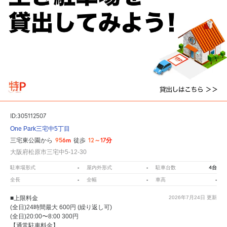
ID:305112507
One Park三宅中5丁目
956m
12～17分
三宅東公園から
徒歩
大阪府松原市三宅中5-12-30
-
-
4台
駐車場形式
屋内外形式
駐車台数
-
-
-
全長
全幅
車高
■上限料金
2026年7月24日
更新
(全日)24時間最大 600円 (繰り返し可)
(全日)20:00〜8:00 300円
【通常駐車料金】