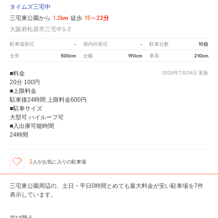
タイムズ三宅中
1.2km
15～22分
三宅東公園から
徒歩
大阪府松原市三宅中1-2
-
-
10台
駐車場形式
屋内外形式
駐車台数
500cm
190cm
210cm
全長
全幅
車高
■料金
2026年7月24日
更新
20分 100円
■上限料金
駐車後24時間 上限料金600円
■駐車サイズ
大型可 ハイルーフ可
■入出庫可能時間
24時間
1
人が
お気に入りの駐車場
三宅東公園周辺の、土日・平日0時間とめても最大料金が安い駐車場を7件
表示しています。