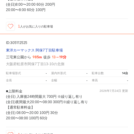
(全日)8:00〜20:00 60分 200円
20:00〜8:00 60分 100円
1
人が
お気に入りの駐車場
ID:305112525
東洋カーマックス 阿保7丁目駐車場
985m
13～19分
三宅東公園から
徒歩
大阪府松原市阿保7丁目13-10の北側
-
-
14台
駐車場形式
屋内外形式
駐車台数
-
-
-
全長
全幅
車高
■上限料金
2026年7月24日
更新
(全日) 入庫後24時間最大 700円 ※繰り返し有り
(全日)夜間最大20:00〜08:00 300円※繰り返し有り
【通常駐車料金】
(全日) 08:00〜20:00 100円 30分
20:00〜08:00 100円 60分