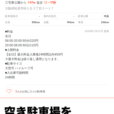
947m
12～17分
三宅東公園から
徒歩
大阪府松原市松ケ丘３丁目２ー１７
-
-
15台
駐車場形式
屋内外形式
駐車台数
500cm
190cm
200cm
全長
全幅
車高
■料金
2026年7月27日
更新
全日
08:00-20:00 60分/220円
20:00-08:00 60分/110円
■上限料金
【全日】最大料金入庫後24時間以内450円
※最大料金は繰り返し適用となります。
■駐車サイズ
大型可 ハイルーフ可
■入出庫可能時間
24時間
6
人が
お気に入りの駐車場