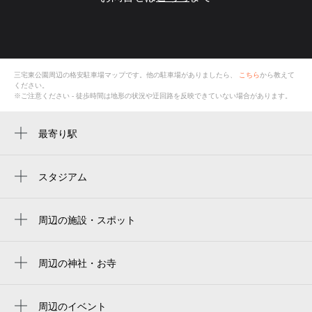
三宅東公園
周辺の格安
駐車場
マップです。他の駐車場がありましたら、
こちら
から教えて
ください。
※ご注意ください - 徒歩時間は地形の状況や迂回路を反映できていない場合があります。
最寄り駅
長原駅
スタジアム
周辺にスタジアムが見つかりませんでした。
周辺の施設・スポット
三宅東公園
miyakehigashi park
周辺の神社・お寺
周辺に神社・お寺が見つかりませんでした。
三宅東公園 天然芝グラウンド
周辺のイベント
三宅東公園 人工芝グラウンド