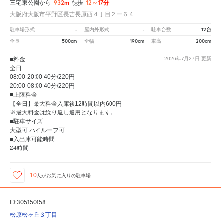
932m
12～17分
三宅東公園から
徒歩
大阪府大阪市平野区長吉長原西４丁目２ー６４
-
-
12台
駐車場形式
屋内外形式
駐車台数
500cm
190cm
200cm
全長
全幅
車高
■料金
2026年7月27日
更新
全日
08:00-20:00 40分/220円
20:00-08:00 40分/220円
■上限料金
【全日】最大料金入庫後12時間以内600円
※最大料金は繰り返し適用となります。
■駐車サイズ
大型可 ハイルーフ可
■入出庫可能時間
24時間
10
人が
お気に入りの駐車場
ID:305150158
松原松ヶ丘３丁目