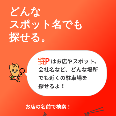
どんな
スポット名でも
探せる。