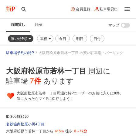
会員登録
駐車場貸出
時間貸し
月極
マップ
近い特P順
車種
今日
明日
日付
駐車場予約の特P
大阪府松原市若林一丁目 の安い駐車場・パーキング
大阪府松原市若林一丁目
周辺に
7
件
駐車場
あります
8
大阪府松原市若林一丁目周辺に特Pユーザーのお気に入りは
件。
気に入ったらマイPに保存しよう！
ID:305183620
名鉄協商松原小川4丁目
615m
8～12分
大阪府松原市若林一丁目から
徒歩