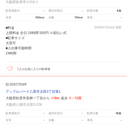
大阪府松原市小川4-1
-
-
8台
駐車場形式
屋内外形式
駐車台数
500cm
190cm
-
全長
全幅
車高
■料金
2026年7月24日
更新
上限料金 全日 24時間 500円 ※前払い式
■駐車サイズ
大型可
■入出庫可能時間
24時間
1
人が
お気に入りの駐車場
ID:305173549
アップルパーク八尾市太田3丁目第1
618m
8～12分
大阪府松原市若林一丁目から
徒歩
大阪府八尾市太田3-228
-
-
18台
駐車場形式
屋内外形式
駐車台数
-
-
-
全長
全幅
車高