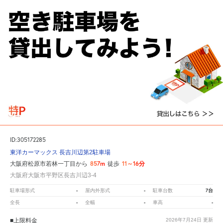
ID:305172285
東洋カーマックス 長吉川辺第2駐車場
857m
11～16分
大阪府松原市若林一丁目から
徒歩
大阪府大阪市平野区長吉川辺3-4
-
-
7台
駐車場形式
屋内外形式
駐車台数
-
-
-
全長
全幅
車高
■上限料金
2026年7月24日
更新