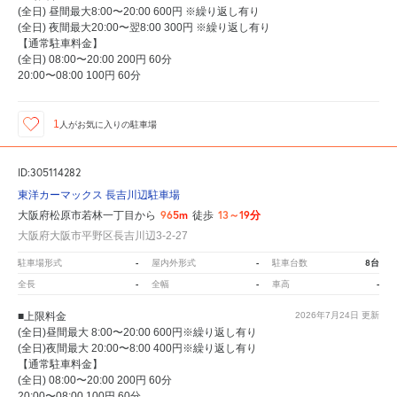
(全日) 昼間最大8:00〜20:00 600円 ※繰り返し有り
(全日) 夜間最大20:00〜翌8:00 300円 ※繰り返し有り
【通常駐車料金】
(全日) 08:00〜20:00 200円 60分
20:00〜08:00 100円 60分
1
人が
お気に入りの駐車場
ID:305114282
東洋カーマックス 長吉川辺駐車場
965m
13～19分
大阪府松原市若林一丁目から
徒歩
大阪府大阪市平野区長吉川辺3-2-27
-
-
8台
駐車場形式
屋内外形式
駐車台数
-
-
-
全長
全幅
車高
■上限料金
2026年7月24日
更新
(全日)昼間最大 8:00〜20:00 600円※繰り返し有り
(全日)夜間最大 20:00〜8:00 400円※繰り返し有り
【通常駐車料金】
(全日) 08:00〜20:00 200円 60分
20:00〜08:00 100円 60分