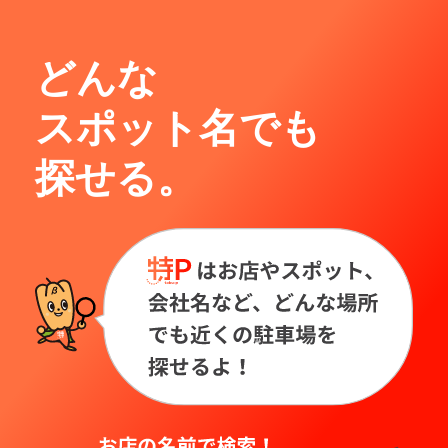
どんな
スポット名でも
探せる。