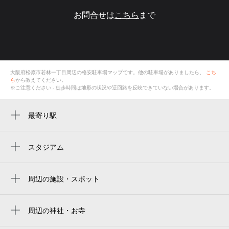
お問合せは
こちら
まで
大阪府松原市若林一丁目
周辺の格安
駐車場
マップです。他の駐車場がありましたら、
こち
ら
から教えてください。
※ご注意ください - 徒歩時間は地形の状況や迂回路を反映できていない場合があります。
最寄り駅
八尾南駅
長原駅
スタジアム
周辺にスタジアムが見つかりませんでした。
周辺の施設・スポット
大和川東青少年運動広場テニスコート
大和川東青少年運動広場
周辺の神社・お寺
東池寺
松原市 大和川東運動広場