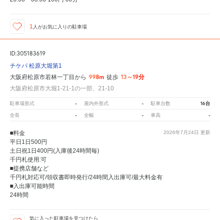
1
人が
お気に入りの駐車場
ID:305183619
チケパ 松原大堀第1
998m
13～19分
大阪府松原市若林一丁目から
徒歩
大阪府松原市大堀1-21-1の一部、21-10
-
-
16台
駐車場形式
屋内外形式
駐車台数
-
-
-
全長
全幅
車高
■料金
2026年7月24日
更新
平日1日500円
土日祝1日400円(入庫後24時間毎)
千円札使用:可
■提携店舗など
千円札対応可/領収書即時発行/24時間入出庫可/最大料金有
■入出庫可能時間
24時間
気に入った駐車場を見つけたら