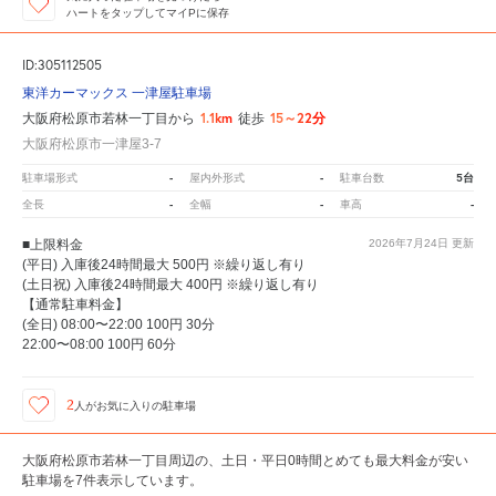
ハートをタップしてマイPに保存
ID:305112505
東洋カーマックス 一津屋駐車場
1.1km
15～22分
大阪府松原市若林一丁目から
徒歩
大阪府松原市一津屋3-7
-
-
5台
駐車場形式
屋内外形式
駐車台数
-
-
-
全長
全幅
車高
■上限料金
2026年7月24日
更新
(平日) 入庫後24時間最大 500円 ※繰り返し有り
(土日祝) 入庫後24時間最大 400円 ※繰り返し有り
【通常駐車料金】
(全日) 08:00〜22:00 100円 30分
22:00〜08:00 100円 60分
2
人が
お気に入りの駐車場
大阪府松原市若林一丁目周辺の、土日・平日0時間とめても最大料金が安い
駐車場を7件表示しています。