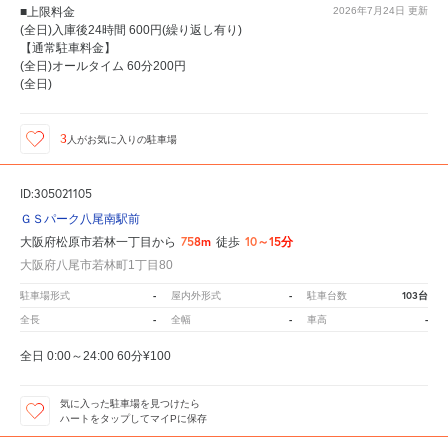
■上限料金
2026年7月24日
更新
(全日)入庫後24時間 600円(繰り返し有り)
【通常駐車料金】
(全日)オールタイム 60分200円
(全日)
3
人が
お気に入りの駐車場
ID:305021105
ＧＳパーク八尾南駅前
758m
10～15分
大阪府松原市若林一丁目から
徒歩
大阪府八尾市若林町1丁目80
-
-
103台
駐車場形式
屋内外形式
駐車台数
-
-
-
全長
全幅
車高
全日 0:00～24:00 60分¥100
気に入った駐車場を見つけたら
ハートをタップしてマイPに保存