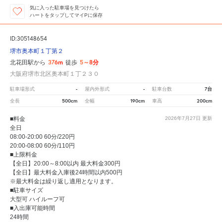
気に入った駐車場を見つけたら
ハートをタップしてマイPに保存
ID:305148654
堺市奥本町１丁第２
376m
5～8分
北花田駅から
徒歩
大阪府堺市北区奥本町１丁２３０
-
-
7台
駐車場形式
屋内外形式
駐車台数
500cm
190cm
200cm
全長
全幅
車高
■料金
2026年7月27日
更新
全日
08:00-20:00 60分/220円
20:00-08:00 60分/110円
■上限料金
【全日】20:00～8:00以内 最大料金300円
【全日】最大料金入庫後24時間以内500円
※最大料金は繰り返し適用となります。
■駐車サイズ
大型可 ハイルーフ可
■入出庫可能時間
24時間