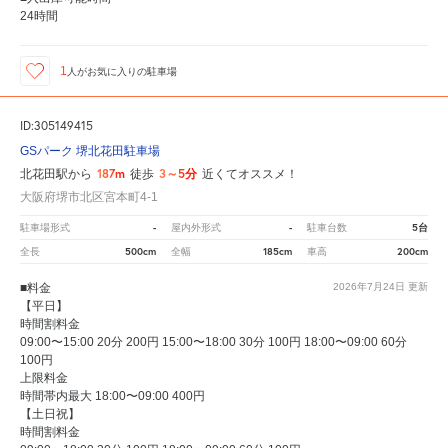
24時間
1
人が
お気に入りの駐車場
ID:305149415
GSパーク 堺北花田駐車場
187m
3～5分
北花田駅から
徒歩
近くてオススメ！
大阪府堺市北区宮本町4-1
-
-
5台
駐車場形式
屋内外形式
駐車台数
500cm
185cm
200cm
全長
全幅
車高
■料金
2026年7月24日
更新
【平日】
時間割料金
09:00〜15:00 20分 200円 15:00〜18:00 30分 100円 18:00〜09:00 60分
100円
上限料金
時間帯内最大 18:00〜09:00 400円
【土日祝】
時間割料金