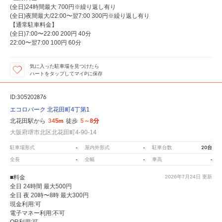
(全日)24時間最大 700円※繰り返し有り
(全日)夜間最大/22:00〜翌7:00 300円※繰り返し有り
【通常駐車料金】
(全日)7:00〜22:00 200円 40分
22:00〜翌7:00 100円 60分
気に入った駐車場を見つけたら
ハートをタップしてマイPに保存
ID:305202876
エコロパーク 北花田町4丁第1
345m
5～8分
北花田駅から
徒歩
大阪府堺市北区北花田町4-90-14
-
-
20台
駐車場形式
屋内外形式
駐車台数
-
-
-
全長
全幅
車高
■料金
2026年7月24日
更新
全日 24時間 最大500円
全日 夜 20時〜8時 最大300円
現金利用:可
電子マネー利用:不可