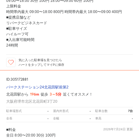
09:00〜18:00 30分 100円 18:00〜09:00 60分 100円
上限料金
時間帯内最大 09:00〜18:00 800円 時間帯内最大 18:00〜09:00 400円
■提携店舗など
リパークビジネスカード
■駐車サイズ
ハイルーフ可
■入出庫可能時間
24時間
気に入った駐車場を見つけたら
ハートをタップしてマイPに保存
ID:305172881
パークステーション24北花田駅前第2
196m
3～5分
北花田駅から
徒歩
近くてオススメ！
大阪府堺市北区北花田町3丁20
-
-
7台
駐車場形式
屋内外形式
駐車台数
-
-
-
全長
全幅
車高
■料金
2026年7月24日
更新
全日 8:00〜20:00 30分 100円