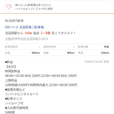
気に入った駐車場を見つけたら
ハートをタップしてマイPに保存
ID:305172878
GSパーク 北花田第二駐車場
165m
3～5分
北花田駅から
徒歩
近くてオススメ！
大阪府堺市北区北花田町3-18-3
-
-
15台
駐車場形式
屋内外形式
駐車台数
500cm
185cm
200cm
全長
全幅
車高
■料金
2026年7月24日
更新
【全日】
時間割料金
08:00〜22:00 40分 200円 22:00〜08:00 60分 100円
上限料金
12時間最大600円 時間帯内最大 22:00〜08:00 300円
■提携店舗など
リパークビジネスカード
■駐車サイズ
ハイルーフ可
■入出庫可能時間
24時間