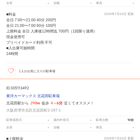
-
-
-
全長
全幅
車高
■料金
2026年7月24日
更新
全日 7:00〜21:00 40分 200円
全日 21:00〜7:00 60分 100円
上限料金 全日 入庫後12時間迄 700円（1回限り適用）
現金使用可
プリペイドカード利用:不可
■入出庫可能時間
24時間
1
人が
お気に入りの駐車場
ID:305113492
東洋カーマックス 北花田駐車場
290m
4～6分
北花田駅から
徒歩
近くてオススメ！
大阪府堺市北区北花田町2-197-1
-
-
10台
駐車場形式
屋内外形式
駐車台数
-
-
-
全長
全幅
車高
■上限料金
2026年7月24日
更新