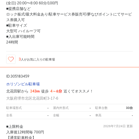
(全日) 20:00〜8:00 60分/100円
■提携店舗など
ロック板式/最大料金あり/駐車サービス券販売可/夢なびポイントにてサービ
ス券購入可
■駐車サイズ
大型可 ハイルーフ可
■入出庫可能時間
24時間
3
人が
お気に入りの駐車場
ID:305183459
ホリゾンビル駐車場
243m
4～6分
北花田駅から
徒歩
近くてオススメ！
大阪府堺市北区北花田町3-17-6
-
-
33台
駐車場形式
屋内外形式
駐車台数
-
-
-
全長
全幅
車高
■上限料金
2026年7月24日
更新
入庫後12時間毎 700円
【通常駐車料金】