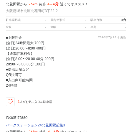
267m
4～6分
北花田駅から
徒歩
近くてオススメ！
大阪府堺市北区北花田町3丁22-2
-
-
5台
駐車場形式
屋内外形式
駐車台数
-
-
-
全長
全幅
車高
■上限料金
2026年7月24日
更新
(全日)24時間最大 700円
(全日)20:00〜8:00 400円
【通常駐車料金】
(全日)8:00〜20:00 40分 200円
20:00〜8:00 60分 100円
■提携店舗など
QR決済可
■入出庫可能時間
24時間
1
人が
お気に入りの駐車場
ID:305172880
パークステーション24北花田駅前第3
268m
4～6分