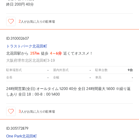
終日 200円 40分
2
人が
お気に入りの駐車場
ID:310002607
トラストパーク北花田町
257m
4～6分
北花田駅から
徒歩
近くてオススメ！
大阪府堺市北区北花田町3-19
-
-
9台
駐車場形式
屋内外形式
駐車台数
-
-
-
全長
全幅
車高
24時間営業(全日) オールタイム \\200 40分 全日 24時間最大 \\600 ※繰り返
しあり 全日 18：00-8：00 \\400
3
人が
お気に入りの駐車場
ID:305172879
One Park北花田町