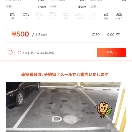
410cm
180cm
-
全長
全幅
車高
軽
コ
中型
ボックス
SUV
大型車
トラック
原付
バイク
¥500
/
6.5
17:30
～
0:00
空
時間
予約へ
11
人が
お気に入りの駐車場