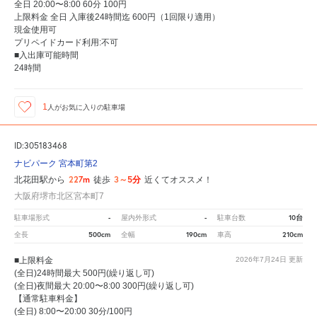
全日 20:00〜8:00 60分 100円
上限料金 全日 入庫後24時間迄 600円（1回限り適用）
現金使用可
プリペイドカード利用:不可
■入出庫可能時間
24時間
1
人が
お気に入りの駐車場
ID:305183468
ナビパーク 宮本町第2
227m
3～5分
北花田駅から
徒歩
近くてオススメ！
大阪府堺市北区宮本町7
-
-
10台
駐車場形式
屋内外形式
駐車台数
500cm
190cm
210cm
全長
全幅
車高
■上限料金
2026年7月24日
更新
(全日)24時間最大 500円(繰り返し可)
(全日)夜間最大 20:00〜8:00 300円(繰り返し可)
【通常駐車料金】
(全日) 8:00〜20:00 30分/100円