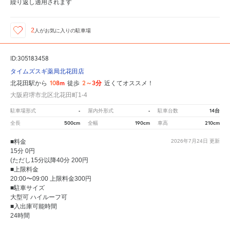
繰り返し適用されます
2
人が
お気に入りの駐車場
ID:305183458
タイムズスギ薬局北花田店
108m
2～3分
北花田駅から
徒歩
近くてオススメ！
大阪府堺市北区北花田町1-4
-
-
14台
駐車場形式
屋内外形式
駐車台数
500cm
190cm
210cm
全長
全幅
車高
■料金
2026年7月24日
更新
15分 0円
(ただし15分以降40分 200円
■上限料金
20:00〜09:00 上限料金300円
■駐車サイズ
大型可 ハイルーフ可
■入出庫可能時間
24時間