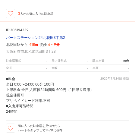
3
人が
お気に入りの駐車場
ID:305194339
パークステーション24北花田3丁第2
418m
6～9分
北花田駅から
徒歩
大阪府堺市北区北花田町3丁28
-
-
10台
駐車場形式
屋内外形式
駐車台数
-
-
-
全長
全幅
車高
■料金
2026年7月24日
更新
全日 0:00〜24:00 60分 100円
上限料金 全日 入庫後24時間迄 600円（1回限り適用）
現金使用可
プリペイドカード利用:不可
■入出庫可能時間
24時間
気に入った駐車場を見つけたら
ハートをタップしてマイPに保存