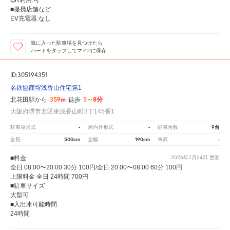
QR利用:可
■提携店舗など
EV充電器:なし
気に入った駐車場を見つけたら
ハートをタップしてマイPに保存
ID:305194351
名鉄協商堺浅香山住宅第1
359m
5～8分
北花田駅から
徒歩
大阪府堺市北区東浅香山町3丁145番1
-
-
9台
駐車場形式
屋内外形式
駐車台数
500cm
190cm
-
全長
全幅
車高
■料金
2026年7月24日
更新
全日 08:00〜20:00 30分 100円/全日 20:00〜08:00 60分 100円
上限料金 全日 24時間 700円
■駐車サイズ
大型可
■入出庫可能時間
24時間