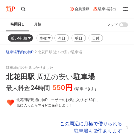
会員登録
駐車場貸出
時間貸し
月極
マップ
近い特P順
車種
今日
明日
日付
駐車場予約の特P
北花田駅 近くの安い駐車場
駐車場が50件見つかりました！
北花田駅
駐車場
周辺の安い
550円
24
時間
最大料金
で駐車できます
163
北花田駅周辺に特Pユーザーのお気に入りは
件。
気に入ったらマイPに保存しよう！
この周辺に月極で借りられる
駐車場も
2件
あります