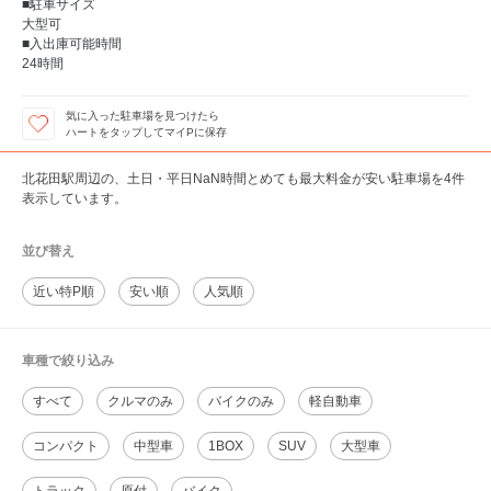
■駐車サイズ
大型可
■入出庫可能時間
24時間
気に入った駐車場を見つけたら
ハートをタップしてマイPに保存
北花田駅周辺の、土日・平日NaN時間とめても最大料金が安い駐車場を4件
表示しています。
並び替え
近い特P順
安い順
人気順
車種で絞り込み
すべて
クルマのみ
バイクのみ
軽自動車
コンパクト
中型車
1BOX
SUV
大型車