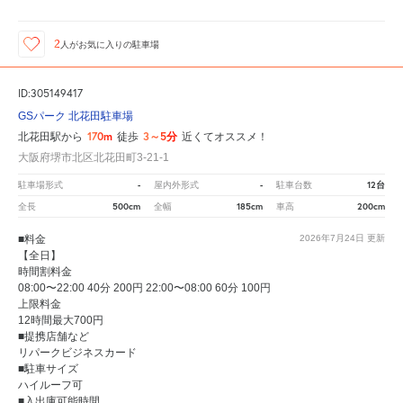
2
人が
お気に入りの駐車場
ID:305149417
GSパーク 北花田駐車場
170m
3～5分
北花田駅から
徒歩
近くてオススメ！
大阪府堺市北区北花田町3-21-1
-
-
12台
駐車場形式
屋内外形式
駐車台数
500cm
185cm
200cm
全長
全幅
車高
■料金
2026年7月24日
更新
【全日】
時間割料金
08:00〜22:00 40分 200円 22:00〜08:00 60分 100円
上限料金
12時間最大700円
■提携店舗など
リパークビジネスカード
■駐車サイズ
ハイルーフ可
■入出庫可能時間