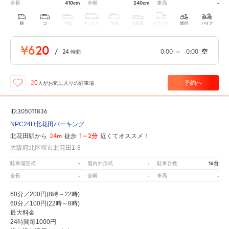
410cm
240cm
-
全長
全幅
車高
軽
コ
中型
ボックス
SUV
大型車
トラック
原付
バイク
¥620
/
24
0:00
～
0:00
空
時間
予約へ
20
人が
お気に入りの駐車場
ID:305011836
NPC24H北花田パーキング
24m
1～2分
北花田駅から
徒歩
近くてオススメ！
大阪府北区堺市北花田1-8
-
-
16台
駐車場形式
屋内外形式
駐車台数
-
-
-
全長
全幅
車高
60分／200円(8時～22時)
60分／100円(22時～8時)
最大料金
24時間毎1000円