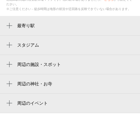
ださい。
※ご注意ください - 徒歩時間は地形の状況や迂回路を反映できていない場合があります。
最寄り駅
北花田駅
浅香駅
スタジアム
周辺にスタジアムが見つかりませんでした。
杉本町駅
周辺の施設・スポット
きたはなだますだ歯科・矯正歯科
馬渕教室（高校受験コース）北花田校
周辺の神社・お寺
地蔵寺
北花田町いわなし公園
華表神社
周辺のイベント
イオンモール堺北花田
水遊び広場
東浅香山町派出所
わくわく貯金箱づくり
グループホームこあ 北花田
こども写真館紙ふうせん（堺市）