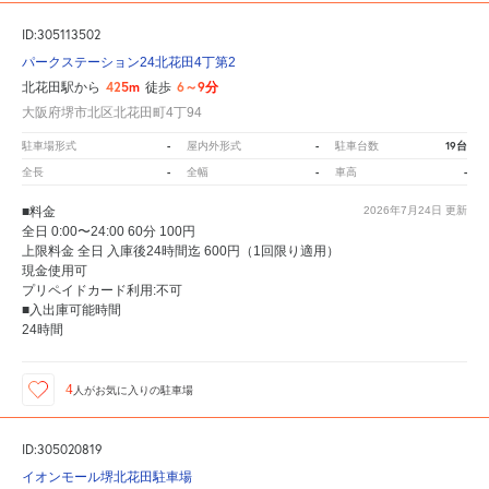
ID:305113502
パークステーション24北花田4丁第2
425m
6～9分
北花田駅から
徒歩
大阪府堺市北区北花田町4丁94
-
-
19台
駐車場形式
屋内外形式
駐車台数
-
-
-
全長
全幅
車高
■料金
2026年7月24日
更新
全日 0:00〜24:00 60分 100円
上限料金 全日 入庫後24時間迄 600円（1回限り適用）
現金使用可
プリペイドカード利用:不可
■入出庫可能時間
24時間
4
人が
お気に入りの駐車場
ID:305020819
イオンモール堺北花田駐車場