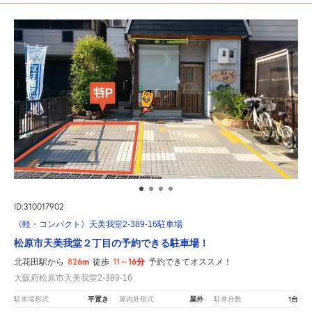
ID:310017902
《軽・コンパクト》天美我堂2-389-16駐車場
松原市天美我堂２丁目の予約できる駐車場！
826m
11～16分
北花田駅から
徒歩
予約できてオススメ！
大阪府松原市天美我堂2-389-16
平置き
屋外
1台
駐車場形式
屋内外形式
駐車台数