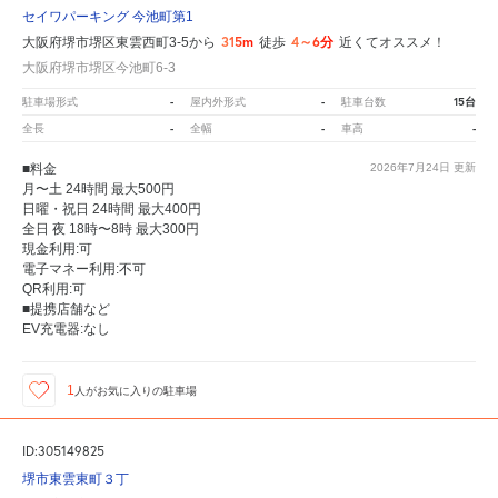
セイワパーキング 今池町第1
315m
4～6分
大阪府堺市堺区東雲西町3-5から
徒歩
近くてオススメ！
大阪府堺市堺区今池町6-3
-
-
15台
駐車場形式
屋内外形式
駐車台数
-
-
-
全長
全幅
車高
■料金
2026年7月24日
更新
月〜土 24時間 最大500円
日曜・祝日 24時間 最大400円
全日 夜 18時〜8時 最大300円
現金利用:可
電子マネー利用:不可
QR利用:可
■提携店舗など
EV充電器:なし
1
人が
お気に入りの駐車場
ID:305149825
堺市東雲東町３丁