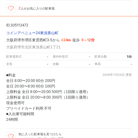
2
人が
お気に入りの駐車場
ID:305113472
コインアベニュー24東浅香山町
624m
8～12分
大阪府堺市堺区東雲西町3-5から
徒歩
大阪府堺市北区東浅香山町1丁21
-
-
5台
駐車場形式
屋内外形式
駐車台数
-
-
-
全長
全幅
車高
■料金
2026年7月24日
更新
全日 8:00〜20:00 60分 200円
全日 20:00〜8:00 60分 100円
上限料金 全日 8:00〜20:00 500円（1回限り適用）
上限料金 全日 20:00〜8:00 300円（1回限り適用）
現金使用可
プリペイドカード利用:不可
■入出庫可能時間
24時間
気に入った駐車場を見つけたら