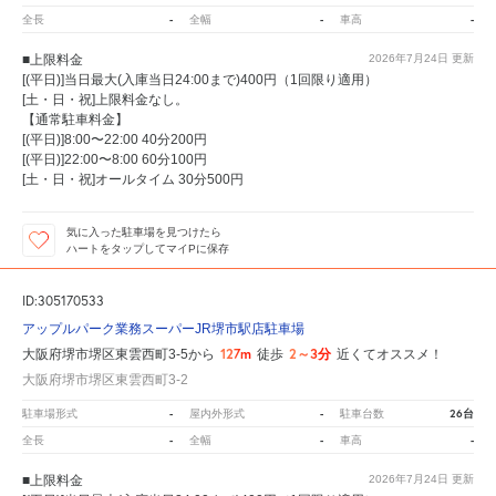
-
-
-
全長
全幅
車高
■上限料金
2026年7月24日
更新
[(平日)]当日最大(入庫当日24:00まで)400円（1回限り適用）
[土・日・祝]上限料金なし。
【通常駐車料金】
[(平日)]8:00〜22:00 40分200円
[(平日)]22:00〜8:00 60分100円
[土・日・祝]オールタイム 30分500円
気に入った駐車場を見つけたら
ハートをタップしてマイPに保存
ID:305170533
アップルパーク業務スーパーJR堺市駅店駐車場
127m
2～3分
大阪府堺市堺区東雲西町3-5から
徒歩
近くてオススメ！
大阪府堺市堺区東雲西町3-2
-
-
26台
駐車場形式
屋内外形式
駐車台数
-
-
-
全長
全幅
車高
■上限料金
2026年7月24日
更新