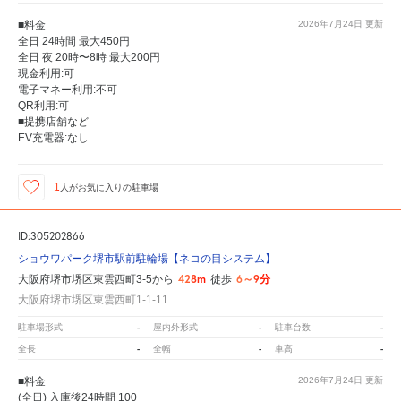
■料金
2026年7月24日
更新
全日 24時間 最大450円
全日 夜 20時〜8時 最大200円
現金利用:可
電子マネー利用:不可
QR利用:可
■提携店舗など
EV充電器:なし
1
人が
お気に入りの駐車場
ID:305202866
ショウワパーク堺市駅前駐輪場【ネコの目システム】
428m
6～9分
大阪府堺市堺区東雲西町3-5から
徒歩
大阪府堺市堺区東雲西町1-1-11
-
-
-
駐車場形式
屋内外形式
駐車台数
-
-
-
全長
全幅
車高
■料金
2026年7月24日
更新
(全日) 入庫後24時間 100