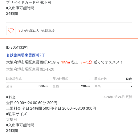
プリペイドカード利用:不可
■入出庫可能時間
24時間
3
人が
お気に入りの駐車場
ID:305113291
名鉄協商堺東雲西町2丁
197m
3～5分
大阪府堺市堺区東雲西町3-5から
徒歩
近くてオススメ！
大阪府堺市堺区東雲西2-1-20
-
-
13台
駐車場形式
屋内外形式
駐車台数
500cm
190cm
-
全長
全幅
車高
■料金
2026年7月24日
更新
全日 00:00〜24:00 60分 200円
上限料金 全日 24時間 500円/全日 20:00〜08:00 300円
■駐車サイズ
大型可
■入出庫可能時間
24時間