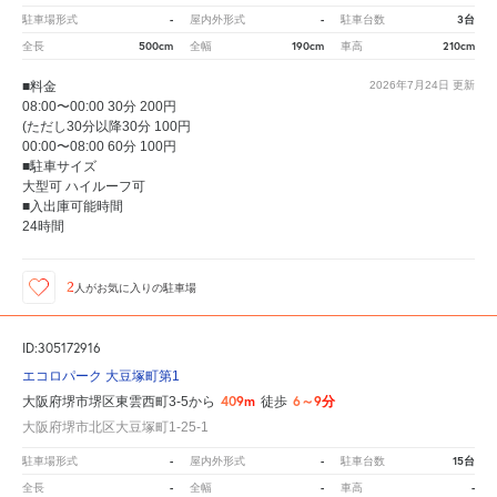
-
-
3台
駐車場形式
屋内外形式
駐車台数
500cm
190cm
210cm
全長
全幅
車高
■料金
2026年7月24日
更新
08:00〜00:00 30分 200円
(ただし30分以降30分 100円
00:00〜08:00 60分 100円
■駐車サイズ
大型可 ハイルーフ可
■入出庫可能時間
24時間
2
人が
お気に入りの駐車場
ID:305172916
エコロパーク 大豆塚町第1
409m
6～9分
大阪府堺市堺区東雲西町3-5から
徒歩
大阪府堺市北区大豆塚町1-25-1
-
-
15台
駐車場形式
屋内外形式
駐車台数
-
-
-
全長
全幅
車高