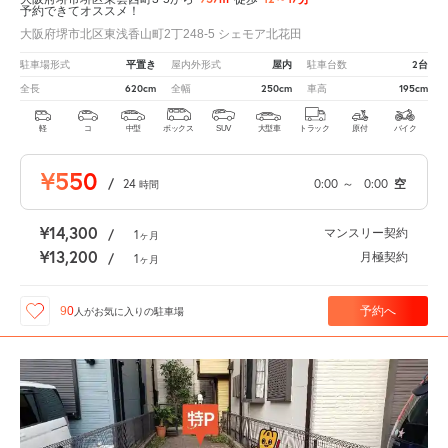
予約できてオススメ！
大阪府堺市北区東浅香山町2丁248-5 シェモア北花田
平置き
屋内
2台
駐車場形式
屋内外形式
駐車台数
620cm
250cm
195cm
全長
全幅
車高
軽
コ
中型
ボックス
SUV
大型車
トラック
原付
バイク
¥550
/
24
0:00
～
0:00
空
時間
¥14,300
マンスリー契約
/
1
ヶ月
¥13,200
月極契約
/
1
ヶ月
予約へ
90
人が
お気に入りの駐車場