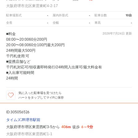
大阪府堺市北区東雲東町4-2-17
-
-
10台
駐車場形式
屋内外形式
駐車台数
-
-
-
全長
全幅
車高
■料金
2026年7月24日
更新
08:00〜20:0060分200円
20:00〜08:0060分100円最大200円
24時間最大500円
千円札使用:可
■提携店舗など
千円札対応可/領収書即時発行/24時間入出庫可/最大料金有
■入出庫可能時間
24時間
気に入った駐車場を見つけたら
ハートをタップしてマイPに保存
ID:305056526
タイムズJR堺市駅前
406m
6～9分
大阪府堺市堺区東雲西町3-5から
徒歩
大阪府堺市堺区東雲西町1-1