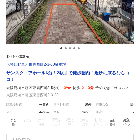
ID:310008876
《軽自動車》東雲西町2-3-30駐車場
サンスクエアホール6分！2駅まで徒歩圏内！近所に来るならコ
コ！
109m
2～3分
大阪府堺市堺区東雲西町3-5から
徒歩
予約できてオススメ！
大阪府堺市堺区東雲西町2-3-30
平置き
屋外
1台
駐車場形式
屋内外形式
駐車台数
440cm
170cm
-
全長
全幅
車高
軽
コ
中型
ボックス
SUV
大型車
トラック
原付
バイク