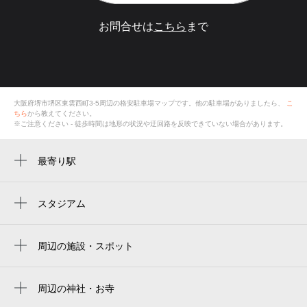
お問合せは
こちら
まで
大阪府堺市堺区東雲西町3-5
周辺の格安
駐車場
マップです。他の駐車場がありましたら、
こ
ちら
から教えてください。
※ご注意ください - 徒歩時間は地形の状況や迂回路を反映できていない場合があります。
最寄り駅
堺市駅
浅香駅
スタジアム
住之江公園野球場
浅香山駅
周辺の施設・スポット
杉本町駅
東雲西町たんぽぽ広場
堺東駅
堺浅香山郵便局
周辺の神社・お寺
高須神社駅
周辺に神社・お寺が見つかりませんでした。