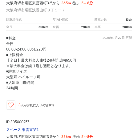
365m
5～8分
大阪府堺市堺区東雲西町3-5から
徒歩
大阪府堺市堺区浅香山町３丁５ー７
-
-
13台
駐車場形式
屋内外形式
駐車台数
500cm
190cm
200cm
全長
全幅
車高
■料金
2026年7月27日
更新
全日
00:00-24:00 60分/220円
■上限料金
【全日】最大料金入庫後24時間以内650円
※最大料金は繰り返し適用となります。
■駐車サイズ
大型可 ハイルーフ可
■入出庫可能時間
24時間
3
人が
お気に入りの駐車場
ID:305000257
スペース 東雲東第1
366m
5～8分
大阪府堺市堺区東雲西町3-5から
徒歩