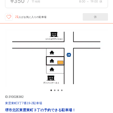
¥350
/
11
8:00
～
19:00
休
時間
休
21
人が
お気に入りの駐車場
ID:310028382
東雲東町3丁7番19-2駐車場
堺市北区東雲東町３丁の予約できる駐車場！