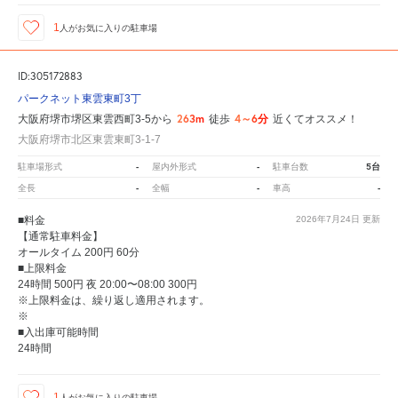
1
人が
お気に入りの駐車場
ID:305172883
パークネット東雲東町3丁
263m
4～6分
大阪府堺市堺区東雲西町3-5から
徒歩
近くてオススメ！
大阪府堺市北区東雲東町3-1-7
-
-
5台
駐車場形式
屋内外形式
駐車台数
-
-
-
全長
全幅
車高
■料金
2026年7月24日
更新
【通常駐車料金】
オールタイム 200円 60分
■上限料金
24時間 500円 夜 20:00〜08:00 300円
※上限料金は、繰り返し適用されます。
※
■入出庫可能時間
24時間
1
人が
お気に入りの駐車場