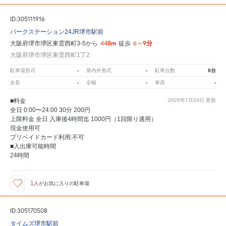
ID:305111916
パークステーション24JR堺市駅前
448m
6～9分
大阪府堺市堺区東雲西町3-5から
徒歩
大阪府堺市堺区東雲西町1丁2
-
-
8台
駐車場形式
屋内外形式
駐車台数
-
-
-
全長
全幅
車高
■料金
2026年7月24日
更新
全日 0:00〜24:00 30分 200円
上限料金 全日 入庫後4時間迄 1000円（1回限り適用）
現金使用可
プリペイドカード利用:不可
■入出庫可能時間
24時間
1
人が
お気に入りの駐車場
ID:305170508
タイムズ堺市駅前