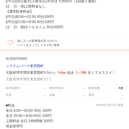
[(平日)]当日最大(入庫当日24:00まで)400円（1回限り適用）
[土・日・祝]上限料金なし。
【通常駐車料金】
[(平日)]8:00〜22:00 40分200円
[(平日)]22:00〜8:00 60分100円
[土・日・祝]オールタイム 30分500円
気に入った駐車場を見つけたら
ハートをタップしてマイPに保存
ID:305170590
システムパーク東雲西町
168m
3～5分
大阪府堺市堺区東雲西町3-5から
徒歩
近くてオススメ！
大阪府堺市堺区東雲西町3丁1
-
-
5台
駐車場形式
屋内外形式
駐車台数
-
-
-
全長
全幅
車高
■料金
2026年7月24日
更新
全日 8:00〜20:00 30分 100円
全日 20:00〜8:00 60分 100円
上限料金 全日 24時間毎 500円
現金使用可