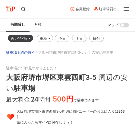
会員登録
駐車場貸出
時間貸し
月極
マップ
近い特P順
車種
今日
明日
日付
駐車場予約の特P
大阪府堺市堺区東雲西町3-5 近くの安い駐車場
駐車場が50件見つかりました！
大阪府堺市堺区東雲西町3-5
周辺の安
い
駐車場
500円
24
時間
最大料金
で駐車できます
263
大阪府堺市堺区東雲西町3-5周辺に特Pユーザーのお気に入りは
件。
気に入ったらマイPに保存しよう！