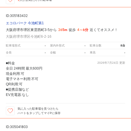
ID:305183432
エコロパーク 今池町第1
265m
4～6分
大阪府堺市堺区東雲西町3-5から
徒歩
近くてオススメ！
大阪府堺市堺区今池町6-2-16
-
-
8台
駐車場形式
屋内外形式
駐車台数
-
-
-
全長
全幅
車高
■料金
2026年7月24日
更新
全日 24時間 最大600円
現金利用:可
電子マネー利用:不可
QR利用:可
■提携店舗など
EV充電器:なし
気に入った駐車場を見つけたら
ハートをタップしてマイPに保存
ID:305041803