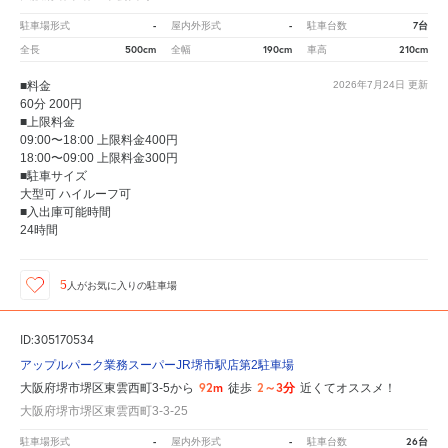
-
-
7台
駐車場形式
屋内外形式
駐車台数
500cm
190cm
210cm
全長
全幅
車高
■料金
2026年7月24日
更新
60分 200円
■上限料金
09:00〜18:00 上限料金400円
18:00〜09:00 上限料金300円
■駐車サイズ
大型可 ハイルーフ可
■入出庫可能時間
24時間
5
人が
お気に入りの駐車場
ID:305170534
アップルパーク業務スーパーJR堺市駅店第2駐車場
92m
2～3分
大阪府堺市堺区東雲西町3-5から
徒歩
近くてオススメ！
大阪府堺市堺区東雲西町3-3-25
-
-
26台
駐車場形式
屋内外形式
駐車台数