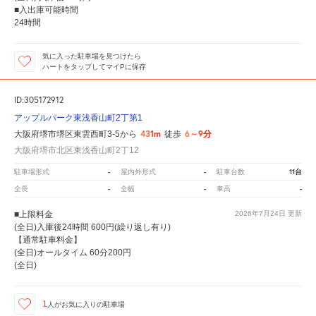
■入出庫可能時間
24時間
気に入った駐車場を見つけたら
ハートをタップしてマイPに保存
ID:305172912
アップルパーク東浅香山町2丁第1
431m
6～9分
大阪府堺市堺区東雲西町3-5から
徒歩
大阪府堺市北区東浅香山町2丁12
-
-
11台
駐車場形式
屋内外形式
駐車台数
-
-
-
全長
全幅
車高
■上限料金
2026年7月24日
更新
(全日)入庫後24時間 600円(繰り返し有り)
【通常駐車料金】
(全日)オールタイム 60分200円
(全日)
1
人が
お気に入りの駐車場