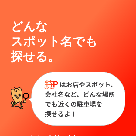
どんな
スポット名でも
探せる。