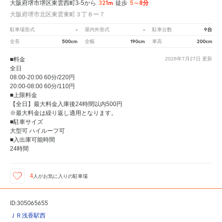
321m
5～8分
大阪府堺市堺区東雲西町3-5から
徒歩
大阪府堺市北区東雲東町３丁８ー７
-
-
9台
駐車場形式
屋内外形式
駐車台数
500cm
190cm
200cm
全長
全幅
車高
■料金
2026年7月27日
更新
全日
08:00-20:00 60分/220円
20:00-08:00 60分/110円
■上限料金
【全日】最大料金入庫後24時間以内500円
※最大料金は繰り返し適用となります。
■駐車サイズ
大型可 ハイルーフ可
■入出庫可能時間
24時間
4
人が
お気に入りの駐車場
ID:305065655
ＪＲ浅香駅西