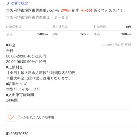
ＪＲ堺市駅北
299m
4～6分
大阪府堺市堺区東雲西町3-5から
徒歩
近くてオススメ！
大阪府堺市堺区東雲西町１丁８ー６３
-
-
8台
駐車場形式
屋内外形式
駐車台数
500cm
190cm
200cm
全長
全幅
車高
■料金
2026年7月27日
更新
全日
08:00-20:00 40分/220円
20:00-08:00 60分/110円
■上限料金
【全日】最大料金入庫後24時間以内650円
※最大料金は繰り返し適用となります。
■駐車サイズ
大型可 ハイルーフ可
■入出庫可能時間
24時間
6
人が
お気に入りの駐車場
ID:305170570