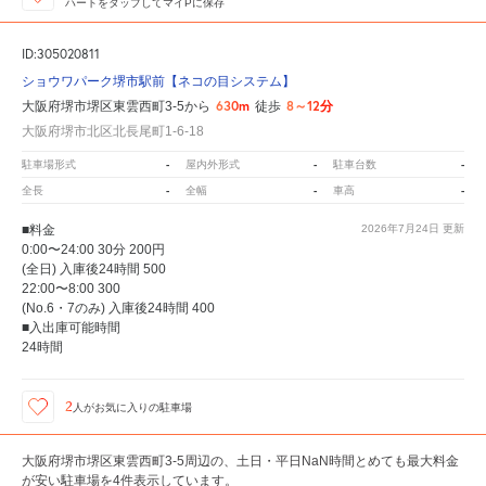
ハートをタップしてマイPに保存
ID:305020811
ショウワパーク堺市駅前【ネコの目システム】
630m
8～12分
大阪府堺市堺区東雲西町3-5から
徒歩
大阪府堺市北区北長尾町1-6-18
-
-
-
駐車場形式
屋内外形式
駐車台数
-
-
-
全長
全幅
車高
■料金
2026年7月24日
更新
0:00〜24:00 30分 200円
(全日) 入庫後24時間 500
22:00〜8:00 300
(No.6・7のみ) 入庫後24時間 400
■入出庫可能時間
24時間
2
人が
お気に入りの駐車場
大阪府堺市堺区東雲西町3-5周辺の、土日・平日NaN時間とめても最大料金
が安い駐車場を4件表示しています。