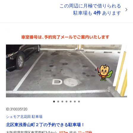
この周辺に月極で借りられる
駐車場も
4件
あります
ID:310035120
シェモア北花田 駐車場
北区東浅香山町２丁の予約できる駐車場！
957m
12～17分
大阪府堺市堺区東雲西町3-5から
徒歩