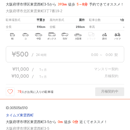
393m
5～8分
大阪府堺市堺区東雲西町3-5から
徒歩
予約できてオススメ！
大阪府堺市北区東雲東町3丁7番19-2
平置き
屋外
1台
駐車場形式
屋内外形式
駐車台数
510cm
250cm
-
全長
全幅
車高
軽
コ
中型
ボックス
SUV
大型車
トラック
原付
バイク
¥500
/
24
0:00
～
0:00
契
時間
¥11,000
マンスリー契約
/
1
ヶ月
¥10,000
月極契約
/
1
ヶ月
月極契約中
79
人が
お気に入りの駐車場
ID:305056510
タイムズ東雲西町
0m
0分
大阪府堺市堺区東雲西町3-5から
徒歩
近くてオススメ！
大阪府堺市堺区東雲西町3-5