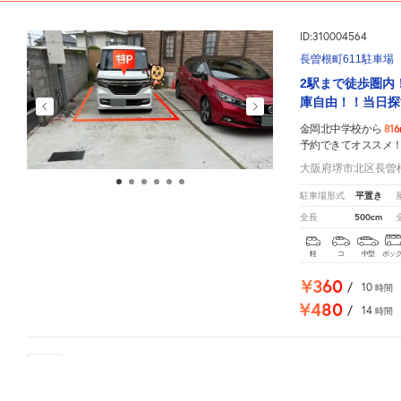
ID:310004564
長曽根町611駐車場
2駅まで徒歩圏内
庫自由！！当日探
81
金岡北中学校から
予約できてオススメ
大阪府堺市北区長曽根
平置き
駐車場形式
500cm
全長
軽
コ
中型
ボッ
¥360
/
10
時間
¥480
/
14
時間
101
人が
お気に入りの駐車場
金岡北中学校
周辺の格安
駐車場
マップです。他の駐車場がありましたら、
こちら
から教えてく