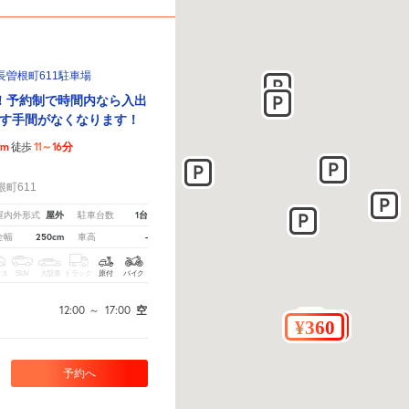
曽根町611駐車場
！予約制で時間内なら入出
す手間がなくなります！
9m
11～16分
徒歩
！
町611
屋外
1台
屋内外形式
駐車台数
250cm
-
全幅
車高
クス
SUV
大型車
トラック
原付
バイク
12:00
～
17:00
空
予約へ