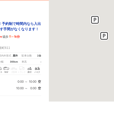
！予約制で時間内なら入出
す手間がなくなります！
6m
11～16分
徒歩
！
町611
屋外
2台
屋内外形式
駐車台数
300cm
-
全幅
車高
クス
SUV
大型車
トラック
原付
バイク
0:00
～
10:00
空
10:00
～
0:00
空
予約へ
ださい。
※ご注意ください - 徒歩時間は地形の状況や迂回路を反映できていない場合があります。