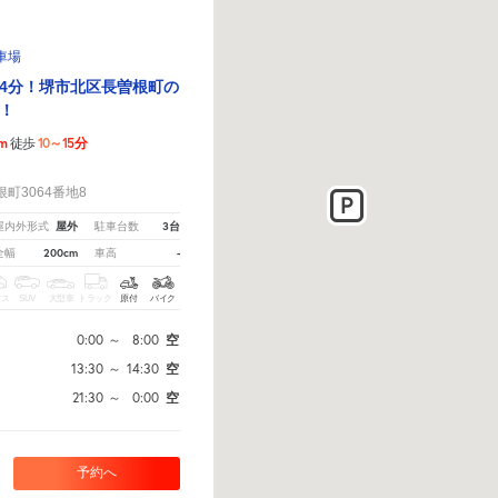
車場
4分！堺市北区長曽根町の
！
1m
10～15分
徒歩
！
町3064番地8
屋外
3台
屋内外形式
駐車台数
200cm
-
全幅
車高
クス
SUV
大型車
トラック
原付
バイク
0:00
～
8:00
空
13:30
～
14:30
空
21:30
～
0:00
空
予約へ