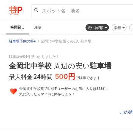
スポット名・地名
時間貸し
月極
近い特P順
車種
駐車場予約の特P
金岡北中学校 近くの安い駐車場
駐車場が94件見つかりました！
金岡北中学校
周辺の安い
駐車場
500円
24
時間
最大料金
で駐車できます
638
金岡北中学校周辺に特Pユーザーのお気に入りは
件。
気に入ったらマイPに保存しよう！
この