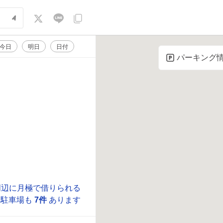
今日
明日
日付
パーキング
周辺に月極で借りられる
駐車場も
7件
あります