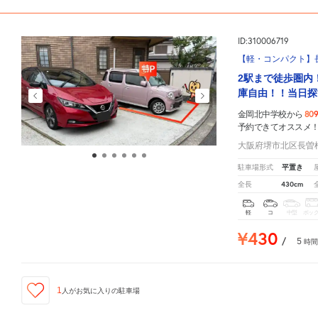
ID:310006719
【軽・コンパクト】長
2駅まで徒歩圏内
庫自由！！当日探
80
金岡北中学校から
予約できてオススメ
大阪府堺市北区長曽根
平置き
駐車場形式
430cm
全長
軽
コ
中型
ボッ
¥430
/
5
時間
1
人が
お気に入りの駐車場