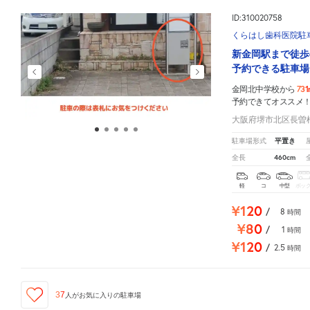
ID:310020758
くらはし歯科医院駐
新金岡駅まで徒歩
予約できる駐車場
73
金岡北中学校から
予約できてオススメ
大阪府堺市北区長曽根
平置き
駐車場形式
460cm
全長
軽
コ
中型
ボッ
¥120
/
8
時間
¥80
/
1
時間
¥120
/
2.5
時間
37
人が
お気に入りの駐車場