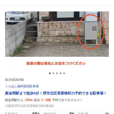
ID:310020758
くらはし歯科医院駐車場
新金岡駅まで徒歩4分！堺市北区長曽根町の予約できる駐車場！
389m
5～8分
新金岡駅から
徒歩
予約できてオススメ！
大阪府堺市北区長曽根町3064番地8
平置き
屋外
3台
駐車場形式
屋内外形式
駐車台数