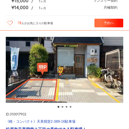
¥15,000
マンスリー契約
/
1
ヶ月
¥14,000
月極契約
/
1
ヶ月
予約へ
79
人が
お気に入りの駐車場
ID:310017902
《軽・コンパクト》天美我堂2-389-16駐車場