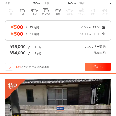
670cm
240cm
-
全長
全幅
車高
軽
コ
中型
ボックス
SUV
大型車
トラック
原付
バイク
¥500
/
13
0:00
～
13:00
空
時間
¥500
/
11
13:00
～
0:00
空
時間
¥15,000
マンスリー契約
/
1
ヶ月
¥14,000
月極契約
/
1
ヶ月
予約へ
134
人が
お気に入りの駐車場