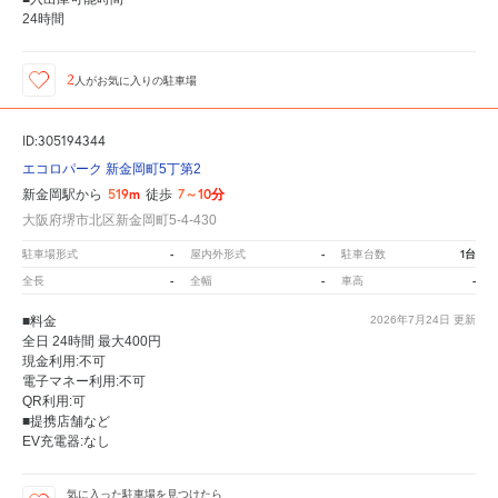
24時間
2
人が
お気に入りの駐車場
ID:305194344
エコロパーク 新金岡町5丁第2
519m
7～10分
新金岡駅から
徒歩
大阪府堺市北区新金岡町5-4-430
-
-
1台
駐車場形式
屋内外形式
駐車台数
-
-
-
全長
全幅
車高
■料金
2026年7月24日
更新
全日 24時間 最大400円
現金利用:不可
電子マネー利用:不可
QR利用:可
■提携店舗など
EV充電器:なし
気に入った駐車場を見つけたら