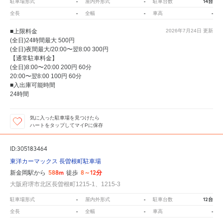
-
-
14台
駐車場形式
屋内外形式
駐車台数
-
-
-
全長
全幅
車高
■上限料金
2026年7月24日
更新
(全日)24時間最大 500円
(全日)夜間最大/20:00〜翌8:00 300円
【通常駐車料金】
(全日)8:00〜20:00 200円 60分
20:00〜翌8:00 100円 60分
■入出庫可能時間
24時間
気に入った駐車場を見つけたら
ハートをタップしてマイPに保存
ID:305183464
東洋カーマックス 長曽根町駐車場
588m
8～12分
新金岡駅から
徒歩
大阪府堺市北区長曽根町1215-1、1215-3
-
-
12台
駐車場形式
屋内外形式
駐車台数
-
-
-
全長
全幅
車高