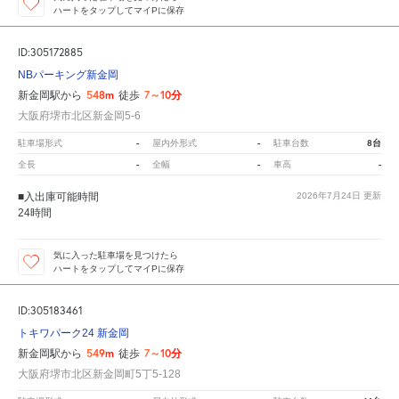
ハートをタップしてマイPに保存
ID:305172885
NBパーキング新金岡
548m
7～10分
新金岡駅から
徒歩
大阪府堺市北区新金岡5-6
-
-
8台
駐車場形式
屋内外形式
駐車台数
-
-
-
全長
全幅
車高
■入出庫可能時間
2026年7月24日
更新
24時間
気に入った駐車場を見つけたら
ハートをタップしてマイPに保存
ID:305183461
トキワパーク24 新金岡
549m
7～10分
新金岡駅から
徒歩
大阪府堺市北区新金岡町5丁5-128