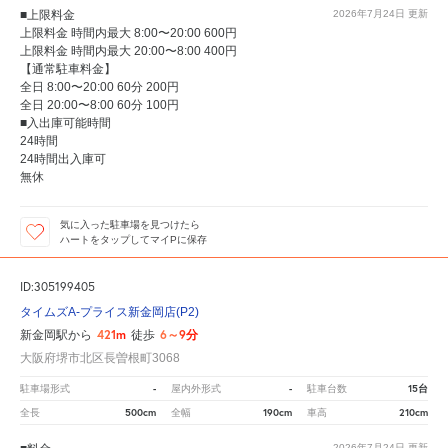
■上限料金
2026年7月24日
更新
上限料金 時間内最大 8:00〜20:00 600円
上限料金 時間内最大 20:00〜8:00 400円
【通常駐車料金】
全日 8:00〜20:00 60分 200円
全日 20:00〜8:00 60分 100円
■入出庫可能時間
24時間
24時間出入庫可
無休
気に入った駐車場を見つけたら
ハートをタップしてマイPに保存
ID:305199405
タイムズA-プライス新金岡店(P2)
421m
6～9分
新金岡駅から
徒歩
大阪府堺市北区長曽根町3068
-
-
15台
駐車場形式
屋内外形式
駐車台数
500cm
190cm
210cm
全長
全幅
車高
2026年7月24日
更新