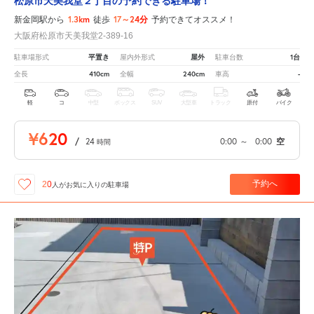
松原市天美我堂２丁目の予約できる駐車場！
1.3km
17～24分
新金岡駅から
徒歩
予約できてオススメ！
大阪府松原市天美我堂2-389-16
平置き
屋外
1台
駐車場形式
屋内外形式
駐車台数
410cm
240cm
-
全長
全幅
車高
軽
コ
中型
ボックス
SUV
大型車
トラック
原付
バイク
¥620
/
24
0:00
～
0:00
空
時間
予約へ
20
人が
お気に入りの駐車場