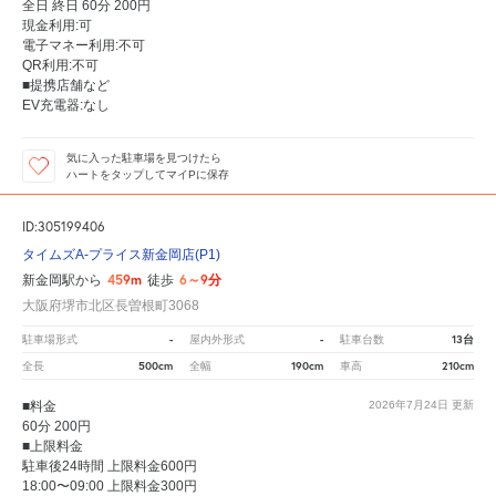
全日 終日 60分 200円
現金利用:可
電子マネー利用:不可
QR利用:不可
■提携店舗など
EV充電器:なし
気に入った駐車場を見つけたら
ハートをタップしてマイPに保存
ID:305199406
タイムズA-プライス新金岡店(P1)
459m
6～9分
新金岡駅から
徒歩
大阪府堺市北区長曽根町3068
-
-
13台
駐車場形式
屋内外形式
駐車台数
500cm
190cm
210cm
全長
全幅
車高
■料金
2026年7月24日
更新
60分 200円
■上限料金
駐車後24時間 上限料金600円
18:00〜09:00 上限料金300円