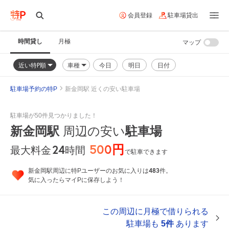
会員登録
駐車場貸出
時間貸し
月極
マップ
近い特P順
車種
今日
明日
日付
駐車場予約の特P
新金岡駅 近くの安い駐車場
駐車場が50件見つかりました！
新金岡駅
駐車場
周辺の安い
500円
24
時間
最大料金
で駐車できます
483
新金岡駅周辺に特Pユーザーのお気に入りは
件。
気に入ったらマイPに保存しよう！
この周辺に月極で借りられる
駐車場も
5件
あります