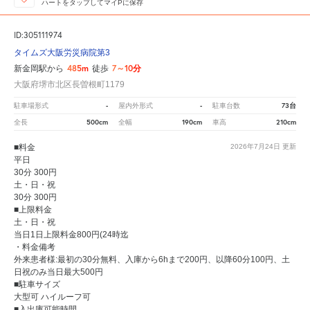
ハートをタップしてマイPに保存
ID:305111974
タイムズ大阪労災病院第3
485m
7～10分
新金岡駅から
徒歩
大阪府堺市北区長曽根町1179
-
-
73台
駐車場形式
屋内外形式
駐車台数
500cm
190cm
210cm
全長
全幅
車高
■料金
2026年7月24日
更新
平日
30分 300円
土・日・祝
30分 300円
■上限料金
土・日・祝
当日1日上限料金800円(24時迄
・料金備考
外来患者様:最初の30分無料、入庫から6hまで200円、以降60分100円、土
日祝のみ当日最大500円
■駐車サイズ
大型可 ハイルーフ可
■入出庫可能時間