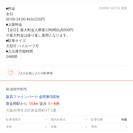
■料金
2026年7月27日
更新
全日
00:00-24:00 40分/220円
■上限料金
【全日】最大料金入庫後12時間以内500円
※最大料金は繰り返し適用となります。
■駐車サイズ
大型可 ハイルーフ可
■入出庫可能時間
24時間
2
人が
お気に入りの駐車場
ID:305111975
阪高ファインパーク 金岡東G団地
353m
5～8分
新金岡駅から
徒歩
大阪府堺市北区新金岡町4丁2番
-
-
10台
駐車場形式
屋内外形式
駐車台数
-
-
-
全長
全幅
車高