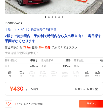
ID:310006719
【軽・コンパクト】長曽根町611駐車場
2駅まで徒歩圏内！予約制で時間内なら入出庫自由！！当日探す
手間がなくなります！
799m
10～15分
新金岡駅から
徒歩
予約できてオススメ！
大阪府堺市北区長曽根町611
平置き
屋外
1台
駐車場形式
屋内外形式
駐車台数
430cm
250cm
-
全長
全幅
車高
軽
コ
中型
ボックス
SUV
大型車
トラック
原付
バイク
¥430
/
5
12:00
～
17:00
空
時間
予約へ
1
人が
お気に入りの駐車場