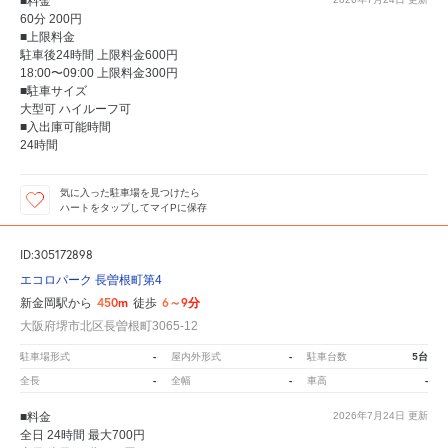
■料金
60分 200円
■上限料金
駐車後24時間 上限料金600円
18:00〜09:00 上限料金300円
■駐車サイズ
大型可 ハイルーフ可
■入出庫可能時間
24時間
気に入った駐車場を見つけたら
ハートをタップしてマイPに保存
ID:305172898
エコロパーク 長曽根町第4
450m
6～9分
新金岡駅から
徒歩
大阪府堺市北区長曽根町3065-12
-
-
5台
駐車場形式
屋内外形式
駐車台数
-
-
-
全長
全幅
車高
■料金
2026年7月24日
更新
全日 24時間 最大700円