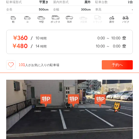
平置き
屋外
2台
駐車場形式
屋内外形式
駐車台数
500cm
300cm
-
全長
全幅
車高
軽
コ
中型
ボックス
SUV
大型車
トラック
原付
バイク
¥360
/
10
0:00
～
10:00
空
時間
¥480
/
14
10:00
～
0:00
空
時間
予約へ
101
人が
お気に入りの駐車場