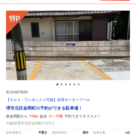
ID:310017859
【ＳＵＶ・ワンボックス可能】赤澤モータープール
堺市北区金岡町の予約ができる駐車場！
918m
12～17分
新金岡駅から
徒歩
予約できてオススメ！
大阪府堺市北区金岡町1220-2
平置き
屋外
6台
駐車場形式
屋内外形式
駐車台数