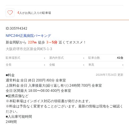
4
人が
お気に入りの駐車場
ID:305194342
NPC24H正風病院パーキング
227m
3～5分
新金岡駅から
徒歩
近くてオススメ！
大阪府堺市北区新金岡町5-1-3
-
-
42台
駐車場形式
屋内外形式
駐車台数
-
-
-
全長
全幅
車高
■料金
2026年7月24日
更新
通常料金:全日 終日 200円 /60分 全車室
上限料金:全日 入庫後最大(繰り返し有り) 24時間 700円 全車室
全日 区間最大 18:00〜08:00 400円 全車室
■提携店舗など
※本駐車場はインボイス対応の領収書が発行されます。
※料金は予告なく変更することがございます。最新の情報は現地をご確認く
ださい。
■入出庫可能時間
24時間