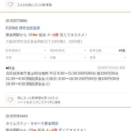
1
人が
お気に入りの駐車場
ID:305172886
P.ZONE 堺市北区役所
254m
4～6分
新金岡駅から
徒歩
近くてオススメ！
大阪府堺市北区新金岡町五丁1004番2、1005番1
-
-
65台
駐車場形式
屋内外形式
駐車台数
-
-
-
全長
全幅
車高
■料金
2026年7月24日
更新
北区役所来庁者は60分無料 平日 8:30〜21:30:200円/60分 後100円/30分
21:30〜8:30:閉鎖(課金あり)休日: 8:30〜18:30:200円/60分 後100円/30分
18:30〜8:30:閉鎖(課金あり)
気に入った駐車場を見つけたら
ハートをタップしてマイPに保存
ID:305183460
タイムズドン・キホーテ新金岡店
311m
4～6分
新金岡駅から
徒歩
近くてオススメ！