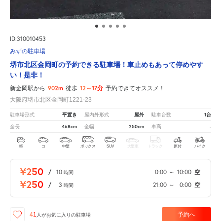
ID:310010453
みずの駐車場
堺市北区金岡町の予約できる駐車場！車止めもあって停めやす
い！是非！
902m
12～17分
新金岡駅から
徒歩
予約できてオススメ！
大阪府堺市北区金岡町1221-23
平置き
屋外
1台
駐車場形式
屋内外形式
駐車台数
468cm
250cm
-
全長
全幅
車高
軽
コ
中型
ボックス
SUV
大型車
トラック
原付
バイク
¥250
/
10
0:00
～
10:00
空
時間
¥250
/
3
21:00
～
0:00
空
時間
予約へ
41
人が
お気に入りの駐車場