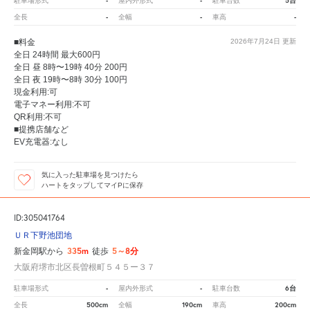
-
-
5台
駐車場形式
屋内外形式
駐車台数
-
-
-
全長
全幅
車高
■料金
2026年7月24日
更新
全日 24時間 最大600円
全日 昼 8時〜19時 40分 200円
全日 夜 19時〜8時 30分 100円
現金利用:可
電子マネー利用:不可
QR利用:不可
■提携店舗など
EV充電器:なし
気に入った駐車場を見つけたら
ハートをタップしてマイPに保存
ID:305041764
ＵＲ下野池団地
335m
5～8分
新金岡駅から
徒歩
大阪府堺市北区長曽根町５４５ー３７
-
-
6台
駐車場形式
屋内外形式
駐車台数
500cm
190cm
200cm
全長
全幅
車高