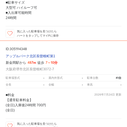
■駐車サイズ
大型可 ハイルーフ可
■入出庫可能時間
24時間
気に入った駐車場を見つけたら
ハートをタップしてマイPに保存
ID:305194348
アップルパーク北区長曽根町第1
487m
7～10分
新金岡駅から
徒歩
大阪府堺市北区長曽根町3072-7
-
-
41台
駐車場形式
屋内外形式
駐車台数
-
-
-
全長
全幅
車高
■料金
2026年7月24日
更新
【通常駐車料金】
(全日)入庫後24時間 700円
(全日)
気に入った駐車場を見つけたら