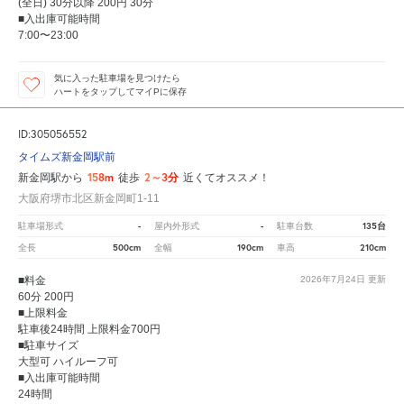
(全日) 30分以降 200円 30分
■入出庫可能時間
7:00〜23:00
気に入った駐車場を見つけたら
ハートをタップしてマイPに保存
ID:305056552
タイムズ新金岡駅前
158m
2～3分
新金岡駅から
徒歩
近くてオススメ！
大阪府堺市北区新金岡町1-11
-
-
135台
駐車場形式
屋内外形式
駐車台数
500cm
190cm
210cm
全長
全幅
車高
■料金
2026年7月24日
更新
60分 200円
■上限料金
駐車後24時間 上限料金700円
■駐車サイズ
大型可 ハイルーフ可
■入出庫可能時間
24時間