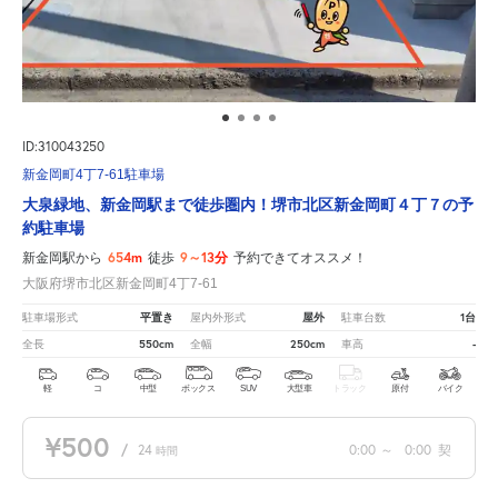
ID:310043250
新金岡町4丁7-61駐車場
大泉緑地、新金岡駅まで徒歩圏内！堺市北区新金岡町４丁７の予
約駐車場
654m
9～13分
新金岡駅から
徒歩
予約できてオススメ！
大阪府堺市北区新金岡町4丁7-61
平置き
屋外
1台
駐車場形式
屋内外形式
駐車台数
550cm
250cm
-
全長
全幅
車高
軽
コ
中型
ボックス
SUV
大型車
トラック
原付
バイク
¥500
/
24
0:00
～
0:00
契
時間