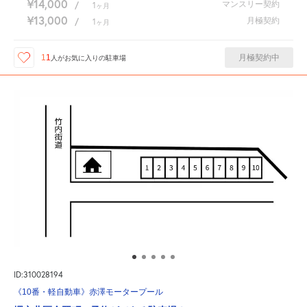
¥14,000
マンスリー契約
/
1
ヶ月
¥13,000
月極契約
/
1
ヶ月
月極契約中
11
人が
お気に入りの駐車場
ID:310028194
《10番・軽自動車》赤澤モータープール