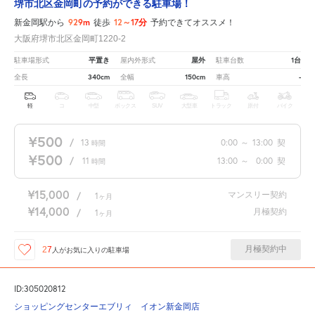
堺市北区金岡町の予約ができる駐車場！
929m
12～17分
新金岡駅から
徒歩
予約できてオススメ！
大阪府堺市北区金岡町1220-2
平置き
屋外
1台
駐車場形式
屋内外形式
駐車台数
340cm
150cm
-
全長
全幅
車高
軽
コ
中型
ボックス
SUV
大型車
トラック
原付
バイク
¥500
/
13
0:00
～
13:00
契
時間
¥500
/
11
13:00
～
0:00
契
時間
¥15,000
マンスリー契約
/
1
ヶ月
¥14,000
月極契約
/
1
ヶ月
月極契約中
27
人が
お気に入りの駐車場
ID:305020812
ショッピングセンターエブリィ イオン新金岡店