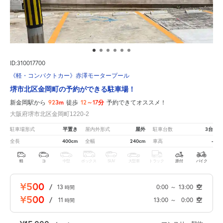
ID:310017700
《軽・コンパクトカー》赤澤モータープール
堺市北区金岡町の予約ができる駐車場！
923m
12～17分
新金岡駅から
徒歩
予約できてオススメ！
大阪府堺市北区金岡町1220-2
平置き
屋外
3台
駐車場形式
屋内外形式
駐車台数
400cm
240cm
-
全長
全幅
車高
軽
コ
中型
ボックス
SUV
大型車
トラック
原付
バイク
¥500
/
13
0:00
～
13:00
空
時間
¥500
/
11
13:00
～
0:00
空
時間