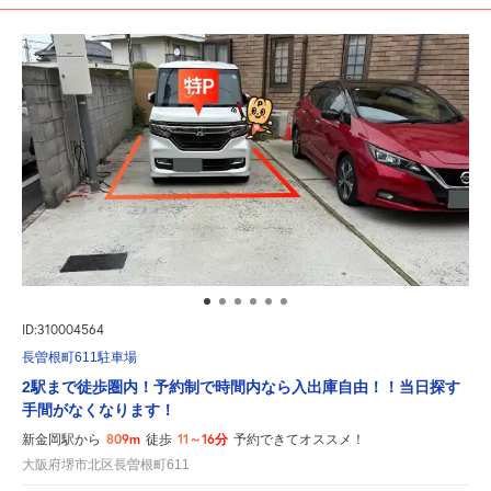
ID:310004564
長曽根町611駐車場
2駅まで徒歩圏内！予約制で時間内なら入出庫自由！！当日探す
手間がなくなります！
809m
11～16分
新金岡駅から
徒歩
予約できてオススメ！
大阪府堺市北区長曽根町611