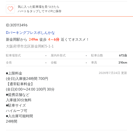
気に入った駐車場を見つけたら
ハートをタップしてマイPに保存
ID:305113496
Dパーキングフレスポしんかな
249m
4～6分
新金岡駅から
徒歩
近くてオススメ！
大阪府堺市北区新金岡町5-1-1
-
-
672台
駐車場形式
屋内外形式
駐車台数
-
-
210cm
全長
全幅
車高
■上限料金
2026年7月24日
更新
(全日)入庫後24時間 700円
【通常駐車料金】
(全日)0:00〜24:00 100円 30分
■提携店舗など
入庫後30分無料
■駐車サイズ
ハイルーフ可
■入出庫可能時間
24時間