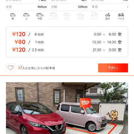
460cm
200cm
-
全長
全幅
車高
軽
コ
中型
ボックス
SUV
大型車
トラック
原付
バイク
¥120
/
8
0:00
～
8:00
空
時間
¥80
/
1
13:30
～
14:30
空
時間
¥120
/
2.5
21:30
～
0:00
空
時間
予約へ
37
人が
お気に入りの駐車場