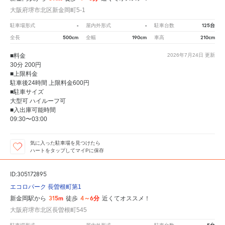
大阪府堺市北区新金岡町5-1
-
-
125台
駐車場形式
屋内外形式
駐車台数
500cm
190cm
210cm
全長
全幅
車高
■料金
2026年7月24日
更新
30分 200円
■上限料金
駐車後24時間 上限料金600円
■駐車サイズ
大型可 ハイルーフ可
■入出庫可能時間
09:30〜03:00
気に入った駐車場を見つけたら
ハートをタップしてマイPに保存
ID:305172895
エコロパーク 長曽根町第1
315m
4～6分
新金岡駅から
徒歩
近くてオススメ！
大阪府堺市北区長曽根町545