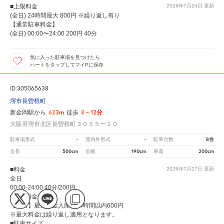
■上限料金
2026年7月24日
更新
(全日) 24時間最大 800円 ※繰り返し有り
【通常駐車料金】
(全日) 00:00〜24:00 200円 40分
気に入った駐車場を見つけたら
ハートをタップしてマイPに保存
ID:305065638
堺市長曽根町
623m
8～12分
新金岡駅から
徒歩
大阪府堺市北区長曽根町３０５５ー１０
-
-
8台
駐車場形式
屋内外形式
駐車台数
500cm
190cm
200cm
全長
全幅
車高
■料金
2026年7月27日
更新
全日
00:00-24:00 40分/200円
■上限料金
【全日】最大料金入庫後24時間以内600円
※最大料金は繰り返し適用となります。
■駐車サイズ