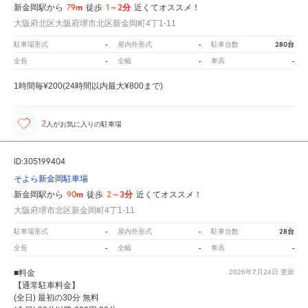
79m
1～2分
新金岡駅から
徒歩
近くてオススメ！
大阪府北区大阪府堺市北区新金岡町4丁1-11
-
-
280台
駐車場形式
屋内外形式
駐車台数
-
-
-
全長
全幅
車高
1時間毎¥200(24時間以内最大¥800まで)
2
人が
お気に入りの駐車場
ID:305199404
そよら新金岡駐車場
90m
2～3分
新金岡駅から
徒歩
近くてオススメ！
大阪府堺市北区新金岡町4丁1-11
-
-
28台
駐車場形式
屋内外形式
駐車台数
-
-
-
全長
全幅
車高
■料金
2026年7月24日
更新
【通常駐車料金】
(全日) 最初の30分 無料