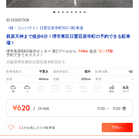
ID:310057308
《軽・コンパクト》日置荘原寺町502-3駐車場
萩原天神まで徒歩6分！堺市東区日置荘原寺町の予約できる駐車
場！
948m
12～17分
堺市美原B&G海洋センター 第2プールから
徒歩
予約できてオススメ！
大阪府堺市東区日置荘原寺町502-3
平置き
屋外
1台
駐車場形式
屋内外形式
駐車台数
460cm
200cm
-
全長
全幅
車高
軽
コ
中型
ボックス
SUV
大型車
トラック
原付
バイク
¥620
/
24
0:00
～
0:00
空
時間
予約へ
2
人が
お気に入りの駐車場