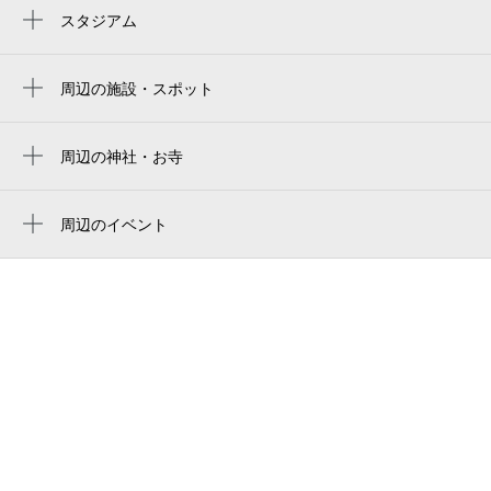
スタジアム
周辺にスタジアムが見つかりませんでした。
周辺の施設・スポット
堺市美原B&G海洋センター 第2プール
美原B&G海洋センタープール第2プール
周辺の神社・お寺
周辺に神社・お寺が見つかりませんでした。
美原Ｂ＆Ｇ海洋センター第２プール
周辺のイベント
堺市立 美原西中学校
周辺にイベントが見つかりませんでした。
児童館「やがみ」
八上公園
北余部４号公園
堺市立八上小学校
北余部５号公園
ナーシングハウスゆう