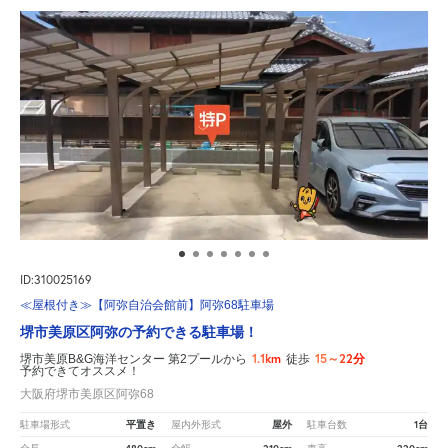
ID:310025169
≪屋根付き≫【阿弥自治会館前】阿弥68駐車場
堺市美原区阿弥の予約できる駐車場！
1.1km
15～22分
堺市美原B&G海洋センター 第2プールから
徒歩
予約できてオススメ！
大阪府堺市美原区阿弥68
平置き
屋外
1台
駐車場形式
屋内外形式
駐車台数