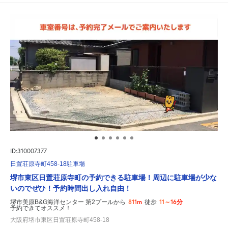
ID:310007377
日置荘原寺町458-18駐車場
堺市東区日置荘原寺町の予約できる駐車場！周辺に駐車場が少な
いのでぜひ！予約時間出し入れ自由！
811m
11～16分
堺市美原B&G海洋センター 第2プールから
徒歩
予約できてオススメ！
大阪府堺市東区日置荘原寺町458-18