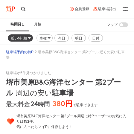
会員登録
駐車場貸出
時間貸し
月極
マップ
近い特P順
車種
今日
明日
日付
駐車場予約の特P
堺市美原B&G海洋センター 第2プール 近くの安い駐車
場
駐車場が5件見つかりました！
堺市美原B&G海洋センター 第2プー
ル
周辺の安い
駐車場
380円
24
時間
最大料金
で駐車できます
堺市美原B&G海洋センター 第2プール周辺に特Pユーザーのお気に入
152
りは
件。
気に入ったらマイPに保存しよう！