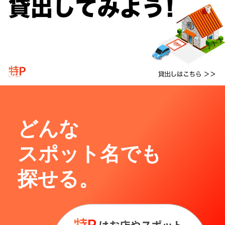
どんな
スポット名でも
探せる。