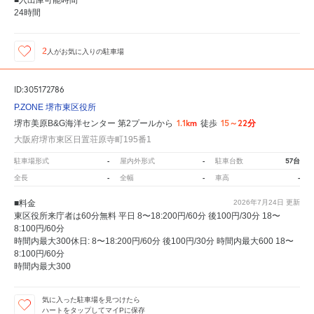
24時間
2
人が
お気に入りの駐車場
ID:305172786
P.ZONE 堺市東区役所
1.1km
15～22分
堺市美原B&G海洋センター 第2プールから
徒歩
大阪府堺市東区日置荘原寺町195番1
-
-
57台
駐車場形式
屋内外形式
駐車台数
-
-
-
全長
全幅
車高
■料金
2026年7月24日
更新
東区役所来庁者は60分無料 平日 8〜18:200円/60分 後100円/30分 18〜
8:100円/60分
時間内最大300休日: 8〜18:200円/60分 後100円/30分 時間内最大600 18〜
8:100円/60分
時間内最大300
気に入った駐車場を見つけたら
ハートをタップしてマイPに保存