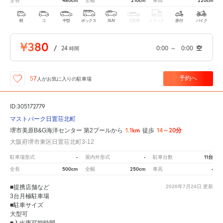
480cm
210cm
220cm
全長
全幅
車高
軽
コ
中型
ボックス
SUV
大型車
トラック
原付
バイク
¥380
/
24
0:00
～
0:00
空
時間
予約へ
57
人が
お気に入りの駐車場
ID:305172779
マストパーク日置荘北町
1.1km
14～20分
堺市美原B&G海洋センター 第2プールから
徒歩
大阪府堺市東区日置荘北町3-12
-
-
11台
駐車場形式
屋内外形式
駐車台数
500cm
250cm
-
全長
全幅
車高
■提携店舗など
2026年7月24日
更新
3台月極駐車場
■駐車サイズ
大型可
■入出庫可能時間