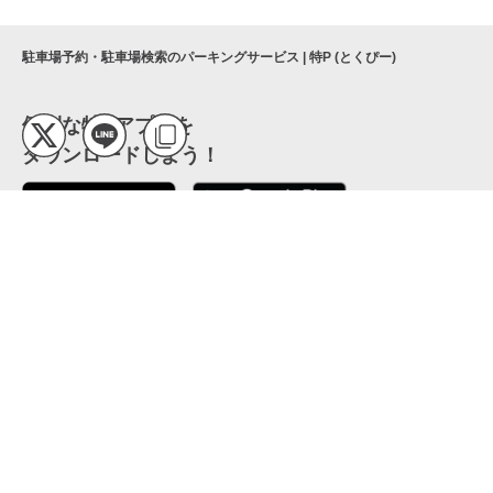
駐車場予約・駐車場検索のパーキングサービス | 特P (とくぴー)
便利な特Pアプリを
ダウンロードしよう！
ここから「インストール」して、便利な特Pアプリを
公式 X
GETしよう
公式 Facebook