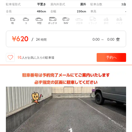
平置き
屋外
2台
駐車場形式
屋内外形式
駐車台数
480cm
230cm
-
全長
全幅
車高
軽
コ
中型
ボックス
SUV
大型車
トラック
原付
バイク
¥620
/
24
0:00
～
0:00
空
時間
予約へ
91
人が
お気に入りの駐車場