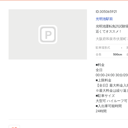
ID:305065921
光明池駅前
光明池運転免許試験
近くてオススメ！
大阪府和泉市伏屋町
-
駐車場形式
500cm
全長
■料金
全日
00:00-24:00 30分/2
■上限料金
【全日】最大料金入庫
※最大料金は繰り返
■駐車サイズ
大型可 ハイルーフ可
■入出庫可能時間
24時間