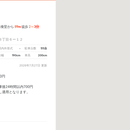
89m
2～3分
場食堂から
徒歩
３丁目６ー１２
-
55台
屋内外形式
駐車台数
190cm
200cm
全幅
車高
2026年7月27日
更新
00円
後24時間以内700円
し適用となります。