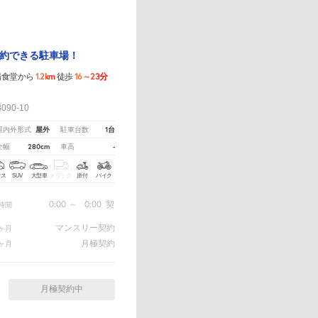
約できる駐車場！
1.2km
16～23分
場食堂から
徒歩
！
90-10
屋外
1台
屋内外形式
駐車台数
280cm
-
全幅
車高
クス
SUV
大型車
トラック
原付
バイク
0:00
～
0:00
契
時間
マンスリー契約
ヶ月
月極契約
ヶ月
月極契約中