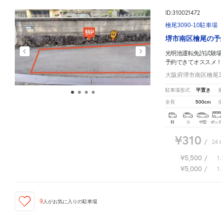
ID:310021472
檜尾3090-10駐車場
堺市南区檜尾の予
光明池運転免許試験
予約できてオススメ
大阪府堺市南区檜尾30
平置き
駐車場形式
500cm
全長
軽
コ
中型
ボッ
¥310
/
24
¥5,500
/
1
¥5,000
/
1
9
人が
お気に入りの駐車場