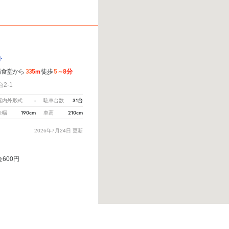
ト
335m
5～8分
場食堂から
徒歩
2-1
-
31台
屋内外形式
駐車台数
190cm
210cm
全幅
車高
2026年7月24日
更新
600円
から教えてください。
※ご注意ください - 徒歩時間は地形の状況や迂回路を反映できていない場合