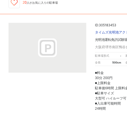
20
人が
お気に入りの駐車場
ID:305183453
タイムズ光明池アク
光明池運転免許試験
大阪府堺市南区鴨谷台
-
駐車場形式
500cm
全長
■料金
30分 200円
■上限料金
駐車後6時間 上限料金
■駐車サイズ
大型可 ハイルーフ可
■入出庫可能時間
24時間
光明池運転免許試験場食堂
周辺の格安
駐車場
マップです。他の駐車場がありましたら、
こちら