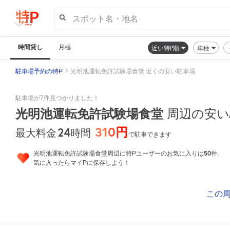
スポット名・地名
時間貸し
月極
近い特P順
車種
駐車場予約の特P
光明池運転免許試験場食堂 近くの安い駐車場
駐車場が7件見つかりました！
光明池運転免許試験場食堂
周辺の安い
310円
24
時間
最大料金
で駐車できます
50
光明池運転免許試験場食堂周辺に特Pユーザーのお気に入りは
件。
気に入ったらマイPに保存しよう！
この