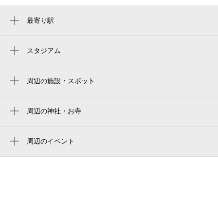
最寄り駅
関西空港駅
スタジアム
周辺にスタジアムが見つかりませんでした。
周辺の施設・スポット
ファーストキャビン関西空港
特急 ラピート
周辺の神社・お寺
周辺に神社・お寺が見つかりませんでした。
ホテル日航関西空港
周辺のイベント
空港急行 （南海電鉄）
周辺にイベントが見つかりませんでした。
特急 はるか
JR 関空快速
神戸-関空ベイ・シャトル 関西国際空港第1
ターミナル内チケットカウンター