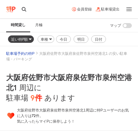
会員登録
駐車場貸出
時間貸し
月極
マップ
近い特P順
車種
今日
明日
日付
駐車場予約の特P
大阪府佐野市大阪府泉佐野市泉州空港北1 の安い駐車
場・パーキング
大阪府佐野市大阪府泉佐野市泉州空港
北1
周辺に
9
件
駐車場
あります
大阪府佐野市大阪府泉佐野市泉州空港北1周辺に特Pユーザーのお気
72
に入りは
件。
気に入ったらマイPに保存しよう！