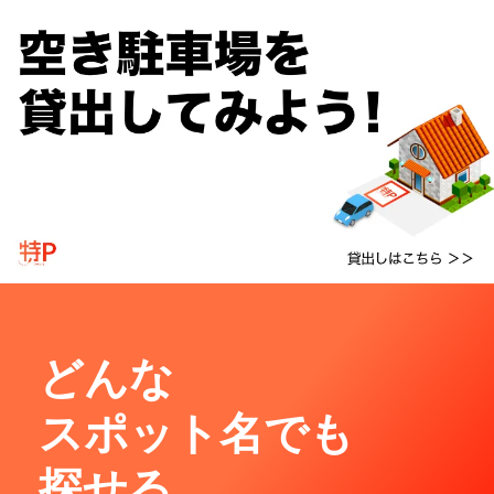
どんな
スポット名でも
探せる。