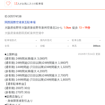
12
人が
お気に入りの駐車場
ID:305174138
関西国際空港第五駐車場
1.0km
13～19分
大阪府佐野市大阪府泉佐野市泉州空港北1から
徒歩
大阪府泉南郡田尻町泉州空港中
-
-
-
駐車場形式
屋内外形式
駐車台数
-
-
300cm
全長
全幅
車高
■上限料金
2026年7月24日
更新
(通常期) 24時間未満/最大 3,080円
(通常期) 24時間超(2日目以降)/24時間最大 1,980円
(通常期) 144時間超 (7日目以降)/24時間最大 1,320円
(多客期) 24時間未満/最大 4,200円
(多客期) 24時間超(2日目以降)/24時間最大 2,700円
(多客期) 144時間超 (7日目以降)/24時間最大 1,800円
【通常駐車料金】
(通常期) 200円 30分
(多客期) 270円 30分
■提携店舗など
・身体障害者割引あり