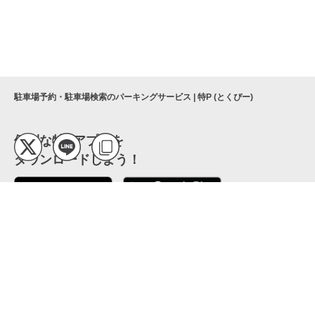
駐車場予約・駐車場検索のパーキングサービス | 特P (とくぴー)
便利な特Pアプリを
ダウンロードしよう！
ここから「インストール」して、便利な特Pアプリを
公式 X
GETしよう