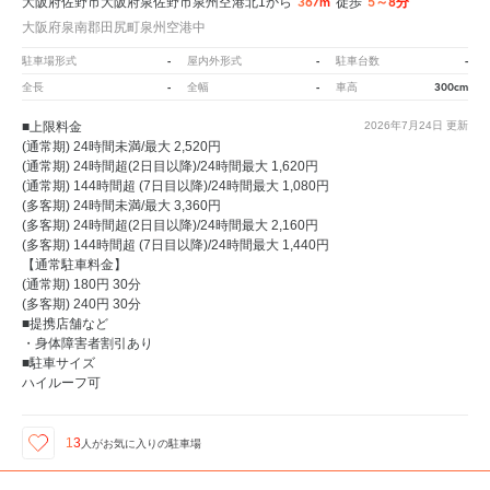
367m
5～8分
大阪府佐野市大阪府泉佐野市泉州空港北1から
徒歩
大阪府泉南郡田尻町泉州空港中
-
-
-
駐車場形式
屋内外形式
駐車台数
-
-
300cm
全長
全幅
車高
■上限料金
2026年7月24日
更新
(通常期) 24時間未満/最大 2,520円
(通常期) 24時間超(2日目以降)/24時間最大 1,620円
(通常期) 144時間超 (7日目以降)/24時間最大 1,080円
(多客期) 24時間未満/最大 3,360円
(多客期) 24時間超(2日目以降)/24時間最大 2,160円
(多客期) 144時間超 (7日目以降)/24時間最大 1,440円
【通常駐車料金】
(通常期) 180円 30分
(多客期) 240円 30分
■提携店舗など
・身体障害者割引あり
■駐車サイズ
ハイルーフ可
13
人が
お気に入りの駐車場