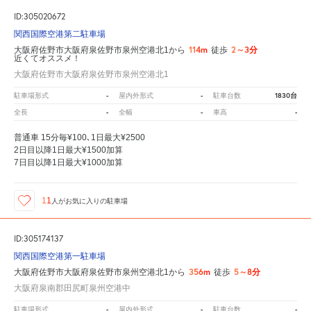
ID:305020672
関西国際空港第二駐車場
114m
2～3分
大阪府佐野市大阪府泉佐野市泉州空港北1から
徒歩
近くてオススメ！
大阪府佐野市大阪府泉佐野市泉州空港北1
-
-
1830台
駐車場形式
屋内外形式
駐車台数
-
-
-
全長
全幅
車高
普通車 15分毎¥100､1日最大¥2500
2日目以降1日最大¥1500加算
7日目以降1日最大¥1000加算
11
人が
お気に入りの駐車場
ID:305174137
関西国際空港第一駐車場
356m
5～8分
大阪府佐野市大阪府泉佐野市泉州空港北1から
徒歩
大阪府泉南郡田尻町泉州空港中
-
-
-
駐車場形式
屋内外形式
駐車台数