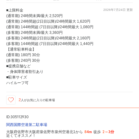
■上限料金
2026年7月24日
更新
(通常期) 24時間未満/最大 2,520円
(通常期) 24時間超(2日目以降)/24時間最大 1,620円
(通常期) 144時間超 (7日目以降)/24時間最大 1,080円
(多客期) 24時間未満/最大 3,360円
(多客期) 24時間超(2日目以降)/24時間最大 2,160円
(多客期) 144時間超 (7日目以降)/24時間最大 1,440円
【通常駐車料金】
(通常期) 180円 30分
(多客期) 240円 30分
■提携店舗など
・身体障害者割引あり
■駐車サイズ
ハイルーフ可
2
人が
お気に入りの駐車場
ID:305112930
関西国際空港第二駐車場
84m
2～3分
大阪府佐野市大阪府泉佐野市泉州空港北1から
徒歩
近くてオススメ！