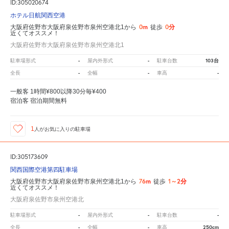
ID:305020674
ホテル日航関西空港
0m
0分
大阪府佐野市大阪府泉佐野市泉州空港北1から
徒歩
近くてオススメ！
大阪府佐野市大阪府泉佐野市泉州空港北1
-
-
103台
駐車場形式
屋内外形式
駐車台数
-
-
-
全長
全幅
車高
一般客 1時間¥800以降30分毎¥400
宿泊客 宿泊期間無料
1
人が
お気に入りの駐車場
ID:305173609
関西国際空港第四駐車場
76m
1～2分
大阪府佐野市大阪府泉佐野市泉州空港北1から
徒歩
近くてオススメ！
大阪府泉佐野市泉州空港北
-
-
-
駐車場形式
屋内外形式
駐車台数
-
-
250cm
全長
全幅
車高