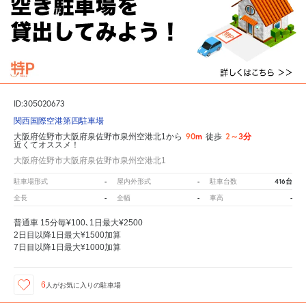
ID:305020673
関西国際空港第四駐車場
90m
2～3分
大阪府佐野市大阪府泉佐野市泉州空港北1から
徒歩
近くてオススメ！
大阪府佐野市大阪府泉佐野市泉州空港北1
-
-
416台
駐車場形式
屋内外形式
駐車台数
-
-
-
全長
全幅
車高
普通車 15分毎¥100､1日最大¥2500
2日目以降1日最大¥1500加算
7日目以降1日最大¥1000加算
6
人が
お気に入りの駐車場