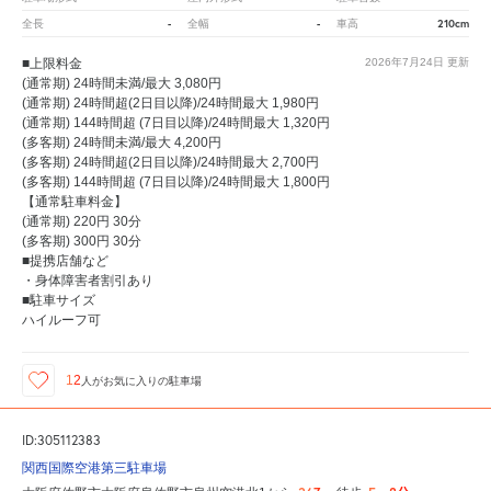
-
-
210cm
全長
全幅
車高
■上限料金
2026年7月24日
更新
(通常期) 24時間未満/最大 3,080円
(通常期) 24時間超(2日目以降)/24時間最大 1,980円
(通常期) 144時間超 (7日目以降)/24時間最大 1,320円
(多客期) 24時間未満/最大 4,200円
(多客期) 24時間超(2日目以降)/24時間最大 2,700円
(多客期) 144時間超 (7日目以降)/24時間最大 1,800円
【通常駐車料金】
(通常期) 220円 30分
(多客期) 300円 30分
■提携店舗など
・身体障害者割引あり
■駐車サイズ
ハイルーフ可
12
人が
お気に入りの駐車場
ID:305112383
関西国際空港第三駐車場