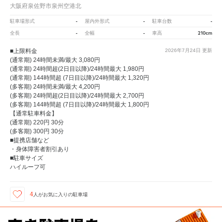
大阪府泉佐野市泉州空港北
-
-
-
駐車場形式
屋内外形式
駐車台数
-
-
210cm
全長
全幅
車高
■上限料金
2026年7月24日
更新
(通常期) 24時間未満/最大 3,080円
(通常期) 24時間超(2日目以降)/24時間最大 1,980円
(通常期) 144時間超 (7日目以降)/24時間最大 1,320円
(多客期) 24時間未満/最大 4,200円
(多客期) 24時間超(2日目以降)/24時間最大 2,700円
(多客期) 144時間超 (7日目以降)/24時間最大 1,800円
【通常駐車料金】
(通常期) 220円 30分
(多客期) 300円 30分
■提携店舗など
・身体障害者割引あり
■駐車サイズ
ハイルーフ可
4
人が
お気に入りの駐車場