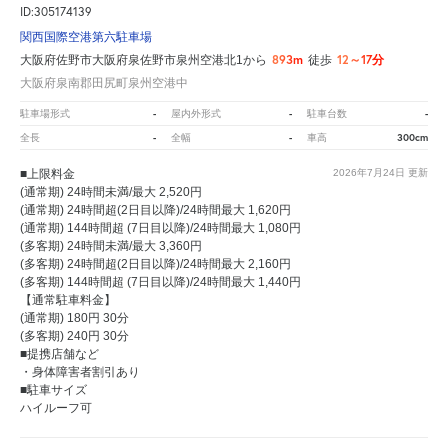
ID:305174139
関西国際空港第六駐車場
893m
12～17分
大阪府佐野市大阪府泉佐野市泉州空港北1から
徒歩
大阪府泉南郡田尻町泉州空港中
-
-
-
駐車場形式
屋内外形式
駐車台数
-
-
300cm
全長
全幅
車高
■上限料金
2026年7月24日
更新
(通常期) 24時間未満/最大 2,520円
(通常期) 24時間超(2日目以降)/24時間最大 1,620円
(通常期) 144時間超 (7日目以降)/24時間最大 1,080円
(多客期) 24時間未満/最大 3,360円
(多客期) 24時間超(2日目以降)/24時間最大 2,160円
(多客期) 144時間超 (7日目以降)/24時間最大 1,440円
【通常駐車料金】
(通常期) 180円 30分
(多客期) 240円 30分
■提携店舗など
・身体障害者割引あり
■駐車サイズ
ハイルーフ可