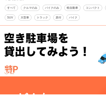
すべて
クルマのみ
バイクのみ
軽自動車
コンパクト
SUV
大型車
トラック
原付
バイク
どんな
淡路市志筑3860-8
周辺の格安
駐車場
マップです。他の駐車場がありましたら、
こちら
から教え