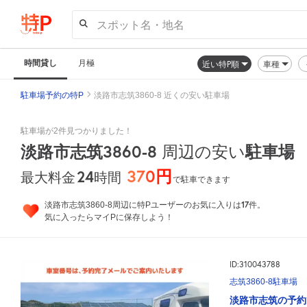
スポット名・地名
時間貸し
月極
近い特P順
車種
駐車場予約の特P
淡路市志筑3860-8 近くの安い駐車場
駐車場が2件見つかりました！
淡路市志筑3860-8
駐車場
周辺の安い
370円
24
時間
最大料金
で駐車できます
17
淡路市志筑3860-8周辺に特Pユーザーのお気に入りは
件。
気に入ったらマイPに保存しよう！
ID:310043788
志筑3860-8駐車場
淡路市志筑の予約