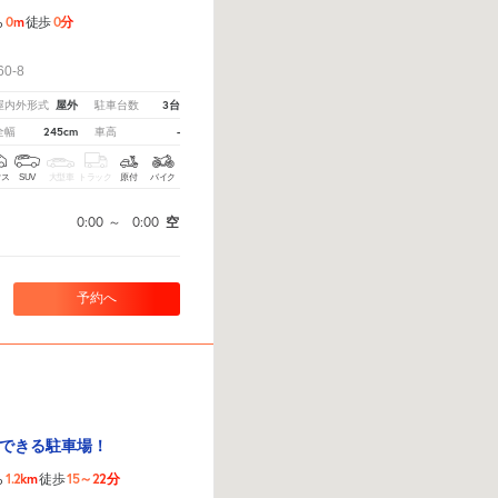
0m
0分
ら
徒歩
！
0-8
屋外
3台
屋内外形式
駐車台数
245cm
-
全幅
車高
クス
SUV
大型車
トラック
原付
バイク
0:00
～
0:00
空
予約へ
できる駐車場！
1.2km
15～22分
ら
徒歩