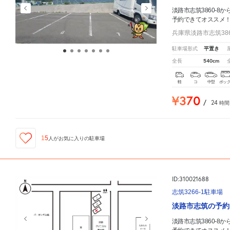
淡路市志筑3860-8か
予約できてオススメ
兵庫県淡路市志筑386
平置き
駐車場形式
540cm
全長
軽
コ
中型
ボッ
¥370
/
24
時間
15
人が
お気に入りの駐車場
ID:310021688
志筑3266-1駐車場
淡路市志筑の予約
淡路市志筑3860-8か