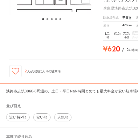
予約できてオススメ
兵庫県淡路市志筑326
平置き
駐車場形式
470cm
全長
軽
コ
中型
ボッ
¥620
/
24
時間
2
人が
お気に入りの駐車場
淡路市志筑3860-8周辺の、土日・平日NaN時間とめても最大料金が安い駐車
並び替え
近い特P順
安い順
人気順
車種で絞り込み