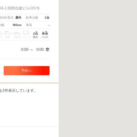
！
6-1 関西住建ビル101号
屋外
2台
屋内外形式
駐車台数
180cm
-
全幅
車高
クス
SUV
大型車
トラック
原付
バイク
0:00
～
0:00
空
予約へ
場を2件表示しています。