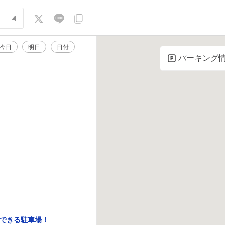
今日
明日
日付
パーキング
できる駐車場！